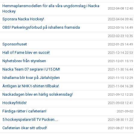
Hemmaplansmodellen för alla våra ungdomslag i Nacka
2022-04-08 12:40
Hockey
Sponsra Nacka Hockey!
2022-04-04 09:46
OBS! Parkeringsförbud på ishallens framsida
2022-03-16 14:49
2022-02-23 10:35
Sponsorhuset
2022-01-25 14:49
Hall of Fame blev en succé!
2021-12-14 22:53
Nyhetsbrev från styrelsen
2021-12-01 15:19
Nacka Team 07 segrare i U15 DM!
2021-11-30 16:44
Ishallarna blir kvar på Järlahöjden
2021-11-15 12:29
Äntligen är NHK t-shirten tillbaka!
2021-11-04 16:28
Nackadagen blev en härlig solskensdag!
2021-09-12 12:25
Hockeyfritids!
2021-09-03 12:41
Färdiga rätter i cafeterian!
2021-09-02
5 hockeyspelare till TV Pucken....
2021-08-30 11:22
Cafeterian ökar sitt utbud!
2021-08-27 10:59