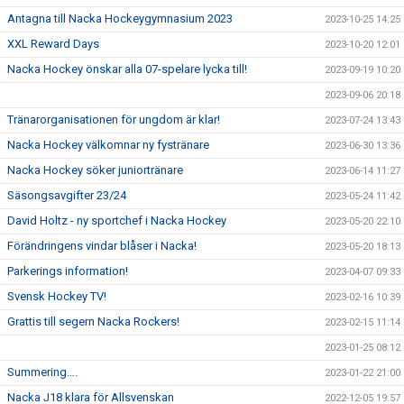
Antagna till Nacka Hockeygymnasium 2023
2023-10-25 14:25
XXL Reward Days
2023-10-20 12:01
Nacka Hockey önskar alla 07-spelare lycka till!
2023-09-19 10:20
2023-09-06 20:18
Tränarorganisationen för ungdom är klar!
2023-07-24 13:43
Nacka Hockey välkomnar ny fystränare
2023-06-30 13:36
Nacka Hockey söker juniortränare
2023-06-14 11:27
Säsongsavgifter 23/24
2023-05-24 11:42
David Holtz - ny sportchef i Nacka Hockey
2023-05-20 22:10
Förändringens vindar blåser i Nacka!
2023-05-20 18:13
Parkerings information!
2023-04-07 09:33
Svensk Hockey TV!
2023-02-16 10:39
Grattis till segern Nacka Rockers!
2023-02-15 11:14
2023-01-25 08:12
Summering….
2023-01-22 21:00
Nacka J18 klara för Allsvenskan
2022-12-05 19:57