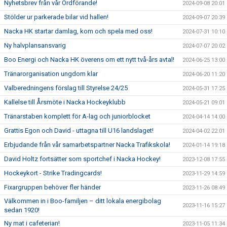
Nyhetsbrev från vår Ordförande!
2024-09-08 20:01
Stölder ur parkerade bilar vid hallen!
2024-09-07 20:39
Nacka HK startar damlag, kom och spela med oss!
2024-07-31 10:10
Ny halvplansansvarig
2024-07-07 20:02
Boo Energi och Nacka HK överens om ett nytt två-års avtal!
2024-06-25 13:00
Tränarorganisation ungdom klar
2024-06-20 11:20
Valberedningens förslag till Styrelse 24/25
2024-05-31 17:25
Kallelse till Årsmöte i Nacka Hockeyklubb
2024-05-21 09:01
Tränarstaben komplett för A-lag och juniorblocket
2024-04-14 14:00
Grattis Egon och David - uttagna till U16 landslaget!
2024-04-02 22:01
Erbjudande från vår samarbetspartner Nacka Trafikskola!
2024-01-14 19:18
David Holtz fortsätter som sportchef i Nacka Hockey!
2023-12-08 17:55
Hockeykort - Strike Tradingcards!
2023-11-29 14:59
Fixargruppen behöver fler händer
2023-11-26 08:49
Välkommen in i Boo-familjen – ditt lokala energibolag
2023-11-16 15:27
sedan 1920!
Ny mat i cafeterian!
2023-11-05 11:34