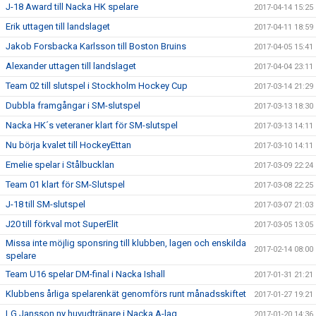
J-18 Award till Nacka HK spelare
2017-04-14 15:25
Erik uttagen till landslaget
2017-04-11 18:59
Jakob Forsbacka Karlsson till Boston Bruins
2017-04-05 15:41
Alexander uttagen till landslaget
2017-04-04 23:11
Team 02 till slutspel i Stockholm Hockey Cup
2017-03-14 21:29
Dubbla framgångar i SM-slutspel
2017-03-13 18:30
Nacka HK´s veteraner klart för SM-slutspel
2017-03-13 14:11
Nu börja kvalet till HockeyEttan
2017-03-10 14:11
Emelie spelar i Stålbucklan
2017-03-09 22:24
Team 01 klart för SM-Slutspel
2017-03-08 22:25
J-18 till SM-slutspel
2017-03-07 21:03
J20 till förkval mot SuperElit
2017-03-05 13:05
Missa inte möjlig sponsring till klubben, lagen och enskilda
2017-02-14 08:00
spelare
Team U16 spelar DM-final i Nacka Ishall
2017-01-31 21:21
Klubbens årliga spelarenkät genomförs runt månadsskiftet
2017-01-27 19:21
LG Jansson ny huvudtränare i Nacka A-lag
2017-01-20 14:36