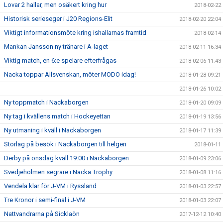
Lovar 2 hallar, men osäkert kring hur
2018-02-22
Historisk serieseger i J20 Regions-Elit
2018-02-20 22:04
Viktigt informationsmöte kring ishallarnas framtid
2018-02-14
Mankan Jansson ny tränare i A-laget
2018-02-11 16:34
Viktig match, en 6:e spelare efterfrågas
2018-02-06 11:43
Nacka toppar Allsvenskan, möter MODO idag!
2018-01-28 09:21
2018-01-26 10:02
Ny toppmatch i Nackaborgen
2018-01-20 09:09
Ny tag i kvällens match i Hockeyettan
2018-01-19 13:56
Ny utmaning i kväll i Nackaborgen
2018-01-17 11:39
Storlag på besök i Nackaborgen till helgen
2018-01-11
Derby på onsdag kväll 19:00 i Nackaborgen
2018-01-09 23:06
Svedjeholmen segrare i Nacka Trophy
2018-01-08 11:16
Vendela klar för J-VM i Ryssland
2018-01-03 22:57
Tre Kronor i semi-final i J-VM
2018-01-03 22:07
Nattvandrarna på Sicklaön
2017-12-12 10:40