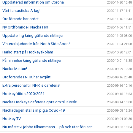
Uppdaterad information om Corona
2020-11-20 13:48
Vårt fantastiska A-lag!
2020-11-17 11:41
Ordförande har ordet!
2020-11-16 10:43
Ny Ordförande i Nacka HK!
2020-11-06 11:51
Uppdatering kring gällande riktlinjer
2020-11-05 08:00
Vintererbjudande från North Side Sport!
2020-11-04 21:08
Härlig start på Hockeyskolan!
2020-10-20 12:01
Påminnelse kring gällande riktlinjer
2020-10-01 16:35
Nacka Mattan!
2020-09-29 10:38
Ordförande i NHK har avgått!
2020-09-16 20:48
Extra personal till NHK´s cafeteria!
2020-09-16 10:16
Hockeyfritids 2020/2021
2020-09-15 13:53
Nacka Hockeys cafeteria görs om till Kiosk!
2020-09-14 15:00
Nackadagen ställs in p.g.a Covid -19
2020-09-08 15:24
Hockey TV
2020-09-04 09:30
Nu måste vi jobba tillsammans – på och utanför isen!
2020-09-03 16:04