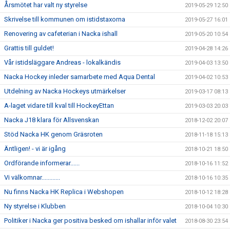
Årsmötet har valt ny styrelse
2019-05-29 12:50
Skrivelse till kommunen om istidstaxorna
2019-05-27 16:01
Renovering av cafeterian i Nacka ishall
2019-05-20 10:54
Grattis till guldet!
2019-04-28 14:26
Vår istidsläggare Andreas - lokalkändis
2019-04-03 13:50
Nacka Hockey inleder samarbete med Aqua Dental
2019-04-02 10:53
Utdelning av Nacka Hockeys utmärkelser
2019-03-17 08:13
A-laget vidare till kval till HockeyEttan
2019-03-03 20:03
Nacka J18 klara för Allsvenskan
2018-12-02 20:07
Stöd Nacka HK genom Gräsroten
2018-11-18 15:13
Äntligen! - vi är igång
2018-10-21 18:50
Ordförande informerar......
2018-10-16 11:52
Vi välkomnar............
2018-10-16 10:35
Nu finns Nacka HK Replica i Webshopen
2018-10-12 18:28
Ny styrelse i Klubben
2018-10-04 10:30
Politiker i Nacka ger positiva besked om ishallar inför valet
2018-08-30 23:54