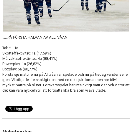
DOKUMENT
ÖVERGÅNGAR OCH PROVSPEL
FÖRSÄKRING
......PÅ FÖRSTA HALVAN AV ALLTVÅAN!
ISTIDER
Tabell: 1a
NYHETER - ARKIV
Skotteffektivitet: 1a (17,59%)
Målvaktseffektivitet: 4a (88,41%)
Powerplay: 1a (26,82%)
SVENSK HOCKEY TV
Boxplay: 6a (80,77%)
Första sju matcherna på Alltvåan är spelade och nu på tisdag vänder serien
MEDLEMSHOCKEY
igen. Vi började lite skakigt och med en del sjukdomar men har blivit
mycket bättre på slutet. Försvarsspelet har inte riktigt varit där och vi tror att
SCHEMA NACKA SKILLS 2026
det kan vara nyckeln till att fortsätta lika bra som vi avslutade.
SCHEMA HOCKEY IQ-CAMP
Nyhetsarkiv