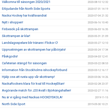
Välkomna till säsongen 2020/2021
2020-08-10 12:32
Erbjudande från North Side Sports
2020-07-31 14:19
Nacka Hockey har kvällsvandrat
2020-07-04 21:32
Nytt i shoppen!
2020-06-16 10:40
Finbesök på skottrampen
2020-06-03 16:35
Skottrampen är klar!
2020-05-31 21:09
Landslagsspelare blir tränare i Flickor C!
2020-05-27 12:10
Upprustningen av skottrampen har påbörjats!
2020-05-24 17:34
Påskgodis!
2020-04-03 12:41
Cafeterian stängd för säsongen
2020-03-22 08:53
Information från Stockholms ishockeyförbund
2020-03-12 16:17
Hjälp oss att rusta upp vår skottramp!
2020-03-06 14:26
NackaRockers klara för kval till HockeyEttan!
2020-02-28 23:37
Avgörande match för J20 ikväll i Björkängshallen!
2020-02-27 11:16
Nu är vi igång med Nackas HOCKEYSKOLA!
2019-11-15
North Side Sport
2019-09-30 10:21