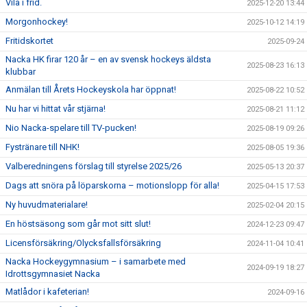
Vila i frid.
2025-12-20 13:44
Morgonhockey!
2025-10-12 14:19
Fritidskortet
2025-09-24
Nacka HK firar 120 år – en av svensk hockeys äldsta
2025-08-23 16:13
klubbar
Anmälan till Årets Hockeyskola har öppnat!
2025-08-22 10:52
Nu har vi hittat vår stjärna!
2025-08-21 11:12
Nio Nacka-spelare till TV-pucken!
2025-08-19 09:26
Fystränare till NHK!
2025-08-05 19:36
Valberedningens förslag till styrelse 2025/26
2025-05-13 20:37
Dags att snöra på löparskorna – motionslopp för alla!
2025-04-15 17:53
Ny huvudmaterialare!
2025-02-04 20:15
En höstsäsong som går mot sitt slut!
2024-12-23 09:47
Licensförsäkring/Olycksfallsförsäkring
2024-11-04 10:41
Nacka Hockeygymnasium – i samarbete med
2024-09-19 18:27
Idrottsgymnasiet Nacka
Matlådor i kafeterian!
2024-09-16