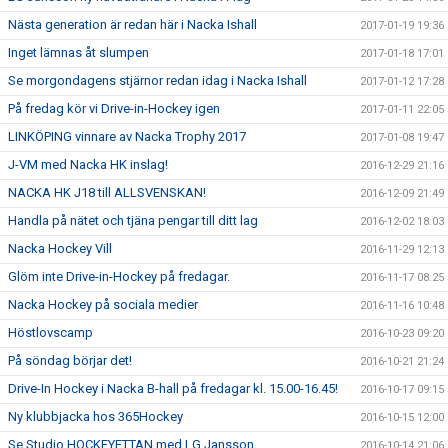
Nästa generation är redan här i Nacka Ishall
2017-01-19 19:36
Inget lämnas åt slumpen
2017-01-18 17:01
Se morgondagens stjärnor redan idag i Nacka Ishall
2017-01-12 17:28
På fredag kör vi Drive-in-Hockey igen
2017-01-11 22:05
LINKÖPING vinnare av Nacka Trophy 2017
2017-01-08 19:47
J-VM med Nacka HK inslag!
2016-12-29 21:16
NACKA HK J18 till ALLSVENSKAN!
2016-12-09 21:49
Handla på nätet och tjäna pengar till ditt lag
2016-12-02 18:03
Nacka Hockey Vill
2016-11-29 12:13
Glöm inte Drive-in-Hockey på fredagar.
2016-11-17 08:25
Nacka Hockey på sociala medier
2016-11-16 10:48
Höstlovscamp
2016-10-23 09:20
På söndag börjar det!
2016-10-21 21:24
Drive-In Hockey i Nacka B-hall på fredagar kl. 15.00-16.45!
2016-10-17 09:15
Ny klubbjacka hos 365Hockey
2016-10-15 12:00
Se Studio HOCKEYETTAN med LG Jansson
2016-10-14 21:06