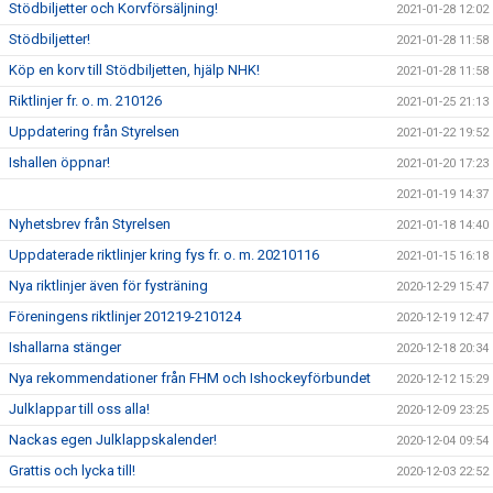
Stödbiljetter och Korvförsäljning!
2021-01-28 12:02
Stödbiljetter!
2021-01-28 11:58
Köp en korv till Stödbiljetten, hjälp NHK!
2021-01-28 11:58
Riktlinjer fr. o. m. 210126
2021-01-25 21:13
Uppdatering från Styrelsen
2021-01-22 19:52
Ishallen öppnar!
2021-01-20 17:23
2021-01-19 14:37
Nyhetsbrev från Styrelsen
2021-01-18 14:40
Uppdaterade riktlinjer kring fys fr. o. m. 20210116
2021-01-15 16:18
Nya riktlinjer även för fysträning
2020-12-29 15:47
Föreningens riktlinjer 201219-210124
2020-12-19 12:47
Ishallarna stänger
2020-12-18 20:34
Nya rekommendationer från FHM och Ishockeyförbundet
2020-12-12 15:29
Julklappar till oss alla!
2020-12-09 23:25
Nackas egen Julklappskalender!
2020-12-04 09:54
Grattis och lycka till!
2020-12-03 22:52