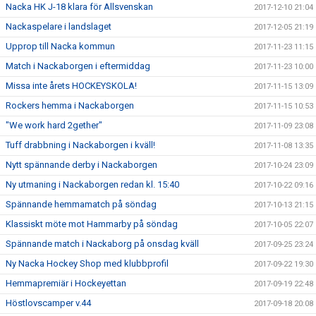
Nacka HK J-18 klara för Allsvenskan
2017-12-10 21:04
Nackaspelare i landslaget
2017-12-05 21:19
Upprop till Nacka kommun
2017-11-23 11:15
Match i Nackaborgen i eftermiddag
2017-11-23 10:00
Missa inte årets HOCKEYSKOLA!
2017-11-15 13:09
Rockers hemma i Nackaborgen
2017-11-15 10:53
"We work hard 2gether"
2017-11-09 23:08
Tuff drabbning i Nackaborgen i kväll!
2017-11-08 13:35
Nytt spännande derby i Nackaborgen
2017-10-24 23:09
Ny utmaning i Nackaborgen redan kl. 15:40
2017-10-22 09:16
Spännande hemmamatch på söndag
2017-10-13 21:15
Klassiskt möte mot Hammarby på söndag
2017-10-05 22:07
Spännande match i Nackaborg på onsdag kväll
2017-09-25 23:24
Ny Nacka Hockey Shop med klubbprofil
2017-09-22 19:30
Hemmapremiär i Hockeyettan
2017-09-19 22:48
Höstlovscamper v.44
2017-09-18 20:08