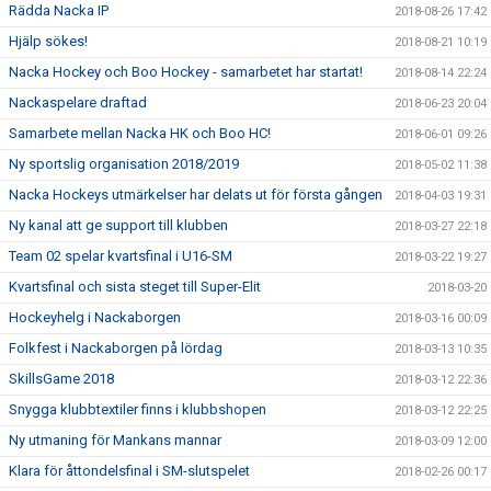
Rädda Nacka IP
2018-08-26 17:42
Hjälp sökes!
2018-08-21 10:19
Nacka Hockey och Boo Hockey - samarbetet har startat!
2018-08-14 22:24
Nackaspelare draftad
2018-06-23 20:04
Samarbete mellan Nacka HK och Boo HC!
2018-06-01 09:26
Ny sportslig organisation 2018/2019
2018-05-02 11:38
Nacka Hockeys utmärkelser har delats ut för första gången
2018-04-03 19:31
Ny kanal att ge support till klubben
2018-03-27 22:18
Team 02 spelar kvartsfinal i U16-SM
2018-03-22 19:27
Kvartsfinal och sista steget till Super-Elit
2018-03-20
Hockeyhelg i Nackaborgen
2018-03-16 00:09
Folkfest i Nackaborgen på lördag
2018-03-13 10:35
SkillsGame 2018
2018-03-12 22:36
Snygga klubbtextiler finns i klubbshopen
2018-03-12 22:25
Ny utmaning för Mankans mannar
2018-03-09 12:00
Klara för åttondelsfinal i SM-slutspelet
2018-02-26 00:17