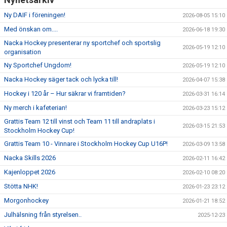
Ny DAIF i föreningen!
2026-08-05 15:10
Med önskan om....
2026-06-18 19:30
Nacka Hockey presenterar ny sportchef och sportslig
2026-05-19 12:10
organisation
Ny Sportchef Ungdom!
2026-05-19 12:10
Nacka Hockey säger tack och lycka till!
2026-04-07 15:38
Hockey i 120 år – Hur säkrar vi framtiden?
2026-03-31 16:14
Ny merch i kafeterian!
2026-03-23 15:12
Grattis Team 12 till vinst och Team 11 till andraplats i
2026-03-15 21:53
Stockholm Hockey Cup!
Grattis Team 10 - Vinnare i Stockholm Hockey Cup U16P!
2026-03-09 13:58
Nacka Skills 2026
2026-02-11 16:42
Kajenloppet 2026
2026-02-10 08:20
Stötta NHK!
2026-01-23 23:12
Morgonhockey
2026-01-21 18:52
Julhälsning från styrelsen..
2025-12-23