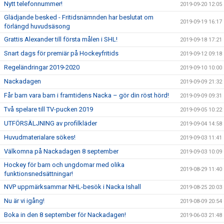
Nytt telefonnummer!
2019-09-20 12:05
Glädjande besked - Fritidsnämnden har beslutat om
2019-09-19 16:17
förlängd huvudsäsong
Grattis Alexander till första målen i SHL!
2019-09-18 17:21
Snart dags för premiär på Hockeyfritids
2019-09-12 09:18
Regeländringar 2019-2020
2019-09-10 10:00
Nackadagen
2019-09-09 21:32
Får barn vara barn i framtidens Nacka – gör din röst hörd!
2019-09-09 09:31
Två spelare till TV-pucken 2019
2019-09-05 10:22
UTFÖRSÄLJNING av profilkläder
2019-09-04 14:58
Huvudmaterialare sökes!
2019-09-03 11:41
Välkomna på Nackadagen 8 september
2019-09-03 10:09
Hockey för barn och ungdomar med olika
2019-08-29 11:40
funktionsnedsättningar!
NVP uppmärksammar NHL-besök i Nacka Ishall
2019-08-25 20:03
Nu är vi igång!
2019-08-09 20:54
Boka in den 8 september för Nackadagen!
2019-06-03 21:48