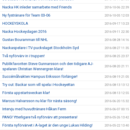
Nacka HK inleder samarbete med Friends
2016-10-06 22:39
Ny fystränare för Team 03-06
2016-10-05 12:03
HOCKEYSKOLA
2016-09-17 13:23
Nacka Hockeydagen 2016
2016-09-11 22:30
Gustav Bouramman till NHL
2016-08-28 14:16
Nackaspelare i TV-puckslaget Stockholm Syd
2016-08-27 11:35
Två nyförvärv in i truppen!
2016-08-25 23:37
Publikfavoriten Steve Gunnarsson och den tidigare AJ-
2016-08-20 21:11
spelaren Christian Wennergren klara!
Succémålvakten Hampus Eriksson förlänger!
2016-08-19 21:05
Try out: Backar som vill spela i Hockeyettan
2016-08-13 13:12
Första uppstartsveckan klar!
2016-08-13 12:55
Marcus Halvarsson nu klar för nästa säsong!
2016-06-20 15:32
Intervju med huvudtränare Håkan Ferm
2016-06-07 00:15
PANG! Ytterligare två nyförvärv att presentera!
2016-05-26 13:42
Första nyförvärvet i A-laget är den unge Lukas Hilding!
2016-05-22 13:40