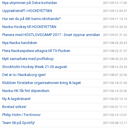
Nya utrymmen på Östra kortsidan
2017-09-15 17:00
Upptaktsträff i HOCKEYETTAN
2017-09-12 09:37
Hur ser du på ditt barns idrottande?
2017-09-11 13:13
Nacka Hockey till HOCKEYETTAN
2017-09-10 20:32
Planera med HÖSTLOVSCAMP 2017 - Snart öppnar anmälan
2017-09-07 21:52
Nya Nacka handsken
2017-08-24 20:43
Flera Nackaspelare uttagna till TV-Pucken
2017-08-22 21:37
Nytt samarbete med profilshop
2017-08-20 22:23
Stockholm Hockey Week 21-26 augusti
2017-08-16 23:24
Det är is i Nackaborg igen!
2017-08-07 22:50
Klubben förstärker organisationen kring A-laget
2017-06-18 21:04
Nacka HK får fint stipendium
2017-06-14 22:56
Ny A-lagstränare!
2017-06-02 10:10
Bostad sökes!
2017-05-31 11:11
Philip Holm i Tre Kronor
2017-05-14 13:01
Team 06 på Spotify!
2017-05-08 12:17