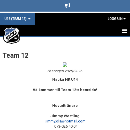
U15 (TEAM 12)
LOGGA IN
TEAM 12 STARTSIDA
Team 12
KALENDER
LAGINFO
Säsongen 2025/2026
Nacka HK U14
TRUPPEN & LEDARE
Välkommen till Team 12:s hemsida!
NYHETER
DOKUMENT
Huvudtränare
Jimmy Westling
BÅSGRUPPER
jimmy.ols@hotmail.com
073-026 40 04