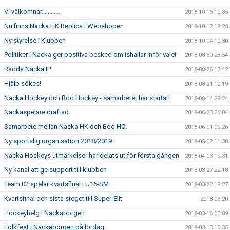
Vi välkomnar............
2018-10-16 10:35
Nu finns Nacka HK Replica i Webshopen
2018-10-12 18:28
Ny styrelse i Klubben
2018-10-04 10:30
Politiker i Nacka ger positiva besked om ishallar inför valet
2018-08-30 23:54
Rädda Nacka IP
2018-08-26 17:42
Hjälp sökes!
2018-08-21 10:19
Nacka Hockey och Boo Hockey - samarbetet har startat!
2018-08-14 22:24
Nackaspelare draftad
2018-06-23 20:04
Samarbete mellan Nacka HK och Boo HC!
2018-06-01 09:26
Ny sportslig organisation 2018/2019
2018-05-02 11:38
Nacka Hockeys utmärkelser har delats ut för första gången
2018-04-03 19:31
Ny kanal att ge support till klubben
2018-03-27 22:18
Team 02 spelar kvartsfinal i U16-SM
2018-03-22 19:27
Kvartsfinal och sista steget till Super-Elit
2018-03-20
Hockeyhelg i Nackaborgen
2018-03-16 00:09
Folkfest i Nackaborgen på lördag
2018-03-13 10:35