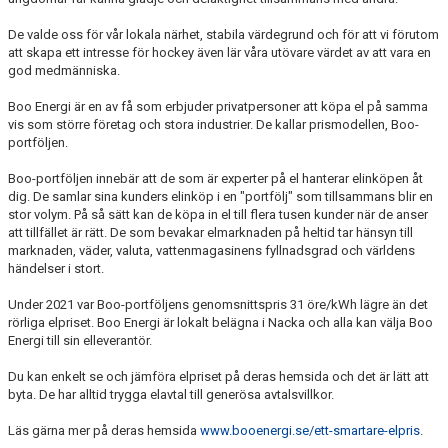
DOKUMENT
De valde oss för vår lokala närhet, stabila värdegrund och för att vi förutom
ÖVERGÅNGAR OCH PROVSPEL
att skapa ett intresse för hockey även lär våra utövare värdet av att vara en
god medmänniska.
FÖRSÄKRING
Boo Energi är en av få som erbjuder privatpersoner att köpa el på samma
vis som större företag och stora industrier. De kallar prismodellen, Boo-
ISTIDER
portföljen.
NYHETER - ARKIV
Boo-portföljen innebär att de som är experter på el hanterar elinköpen åt
dig. De samlar sina kunders elinköp i en "portfölj" som tillsammans blir en
stor volym. På så sätt kan de köpa in el till flera tusen kunder när de anser
SVENSK HOCKEY TV
att tillfället är rätt. De som bevakar elmarknaden på heltid tar hänsyn till
marknaden, väder, valuta, vattenmagasinens fyllnadsgrad och världens
MEDLEMSHOCKEY
händelser i stort.
Under 2021 var Boo-portföljens genomsnittspris 31 öre/kWh lägre än det
SCHEMA NACKA SKILLS 2026
rörliga elpriset. Boo Energi är lokalt belägna i Nacka och alla kan välja Boo
Energi till sin elleverantör.
SCHEMA HOCKEY IQ-CAMP
Du kan enkelt se och jämföra elpriset på deras hemsida och det är lätt att
byta. De har alltid trygga elavtal till generösa avtalsvillkor.
Läs gärna mer på deras hemsida
www.booenergi.se/ett-smartare-elpris
.