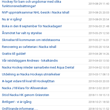
Hockey för barn och ungdomar med olika
2019-08-29 11:40
funktionsnedsättningar!
NVP uppmärksammar NHL-besök i Nacka Ishall
2019-08-25 20:03
Nu är vi igång!
2019-08-09 20:54
Boka in den 8 september för Nackadagen!
2019-06-03 21:48
Årsmötet har valt ny styrelse
2019-05-29 12:50
Skrivelse till kommunen om istidstaxorna
2019-05-27 16:01
Renovering av cafeterian i Nacka ishall
2019-05-20 10:54
Grattis till guldet!
2019-04-28 14:26
Vår istidsläggare Andreas - lokalkändis
2019-04-03 13:50
Nacka Hockey inleder samarbete med Aqua Dental
2019-04-02 10:53
Utdelning av Nacka Hockeys utmärkelser
2019-03-17 08:13
A-laget vidare till kval till HockeyEttan
2019-03-03 20:03
Nacka J18 klara för Allsvenskan
2018-12-02 20:07
Stöd Nacka HK genom Gräsroten
2018-11-18 15:13
Äntligen! - vi är igång
2018-10-21 18:50
Ordförande informerar......
2018-10-16 11:52