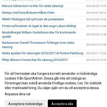
Marcus Halvarsson nu klar för nästa säsong!
2016-06-20 15:32
Intervju med huvudtränare Håkan Ferm
2016-06-07 00:15
PANG! Ytterligare två nyförvärv att presentera!
2016-05-26 13:42
Första nyförvärvet i A-laget är den unge Lukas Hilding!
2016-05-22 13:40
Muskelberget William Gustafsson klar för kommande
2016-05-20 13:38
spelår!
Nackasonen Daniel Thomasson förlänger över nästa
2016-05-19 13:35
säsong
Nästa spelare för säsongen 2016/2017 är Pontus Palmborg
2016-05-17 13:34
Philip Nilsson Fornes klar för säsong 2016/2017
2016-05-16 13:29
Håkan Ferm klar som tränare i A-laget 2016/17
2016-05-16 00:30
Resumé av klubbens säsong 2015/16
För att hemsidan ska fungera korrekt använder vi nödvändiga
2016-05-05 00:38
cookies från SportAdmin. Dessa går inte att stänga av.
Ett stort tack och summering av säsongen 2015/2016
2016-04-01 22:02
Föreningen kan också använda frivilliga cookies, t.ex. för statistik
eller marknadsföring. Du väljer själv om du vill acceptera dessa.
Anpassa dina val
Cookie-inställningar
Gå till Webbversion
Acceptera nödvändiga
Acceptera alla