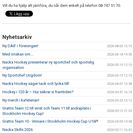
Vill du ha hjälp att jämföra, du når dem enkelt på telefon 08-747 51 70.
Nyhetsarkiv
Ny DAIF i föreningen!
2026-08-05 15:10
Med önskan om....
2026-06-18 19:30
Nacka Hockey presenterar ny sportchef och sportslig
2026-05-19 12:10
organisation
Ny Sportchef Ungdom!
2026-05-19 12:10
Nacka Hockey säger tack och lycka till!
2026-04-07 15:38
Hockey i 120 år – Hur säkrar vi framtiden?
2026-03-31 16:14
Ny merch i kafeterian!
2026-03-23 15:12
Grattis Team 12 till vinst och Team 11 till andraplats i
2026-03-15 21:53
Stockholm Hockey Cup!
Grattis Team 10 - Vinnare i Stockholm Hockey Cup U16P!
2026-03-09 13:58
Nacka Skills 2026
2026-02-11 16:42