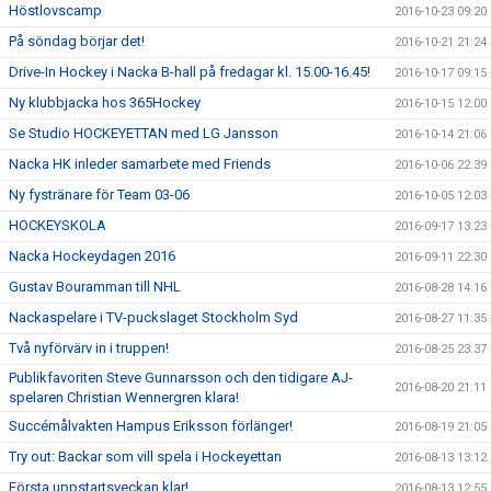
Höstlovscamp
2016-10-23 09:20
På söndag börjar det!
2016-10-21 21:24
Drive-In Hockey i Nacka B-hall på fredagar kl. 15.00-16.45!
2016-10-17 09:15
Ny klubbjacka hos 365Hockey
2016-10-15 12:00
Se Studio HOCKEYETTAN med LG Jansson
2016-10-14 21:06
Nacka HK inleder samarbete med Friends
2016-10-06 22:39
Ny fystränare för Team 03-06
2016-10-05 12:03
HOCKEYSKOLA
2016-09-17 13:23
Nacka Hockeydagen 2016
2016-09-11 22:30
Gustav Bouramman till NHL
2016-08-28 14:16
Nackaspelare i TV-puckslaget Stockholm Syd
2016-08-27 11:35
Två nyförvärv in i truppen!
2016-08-25 23:37
Publikfavoriten Steve Gunnarsson och den tidigare AJ-
2016-08-20 21:11
spelaren Christian Wennergren klara!
Succémålvakten Hampus Eriksson förlänger!
2016-08-19 21:05
Try out: Backar som vill spela i Hockeyettan
2016-08-13 13:12
Första uppstartsveckan klar!
2016-08-13 12:55