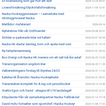
En höstsäsong som går mot sitt slut!
2024-12-23 09:47
Licensförsäkring/Olycksfallsförsäkring
2024-11-04 10:41
Nacka Hockeygymnasium – i samarbete med
2024-09-19 18:27
Idrottsgymnasiet Nacka
Matlådor i kafeterian!
2024-09-16
Nyhetsbrev från vår Ordförande!
2024-09-08 20:01
Stölder ur parkerade bilar vid hallen!
2024-09-07 20:39
Nacka HK startar damlag, kom och spela med oss!
2024-07-31 10:10
Ny halvplansansvarig
2024-07-07 20:02
Boo Energi och Nacka HK överens om ett nytt två-års avtal!
2024-06-25 13:00
Tränarorganisation ungdom klar
2024-06-20 11:20
Valberedningens förslag till Styrelse 24/25
2024-05-31 17:25
Kallelse till Årsmöte i Nacka Hockeyklubb
2024-05-21 09:01
Tränarstaben komplett för A-lag och juniorblocket
2024-04-14 14:00
Grattis Egon och David - uttagna till U16 landslaget!
2024-04-02 22:01
Erbjudande från vår samarbetspartner Nacka Trafikskola!
2024-01-14 19:18
David Holtz fortsätter som sportchef i Nacka Hockey!
2023-12-08 17:55