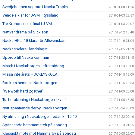
Svedjeholmen segrare i Nacka Trophy
2018-01-08 11:16
Vendela klar för J-VM i Ryssland
2018-01-03 22:57
Tre Kronor i semi-final i J-VM
2018-01-03 22:07
Nattvandrarna på Sicklaön
2017-12-12 10:40
Nacka HK J-18 klara för Allsvenskan
2017-12-10 21:04
Nackaspelare i landslaget
2017-12-05 21:19
Upprop till Nacka kommun
2017-11-23 11:15
Match i Nackaborgen i eftermiddag
2017-11-23 10:00
Missa inte årets HOCKEYSKOLA!
2017-11-15 13:09
Rockers hemma i Nackaborgen
2017-11-15 10:53
"We work hard 2gether"
2017-11-09 23:08
Tuff drabbning i Nackaborgen i kväll!
2017-11-08 13:35
Nytt spännande derby i Nackaborgen
2017-10-24 23:09
Ny utmaning i Nackaborgen redan kl. 15:40
2017-10-22 09:16
Spännande hemmamatch på söndag
2017-10-13 21:15
Klassiskt möte mot Hammarby på söndag
2017-10-05 22:07