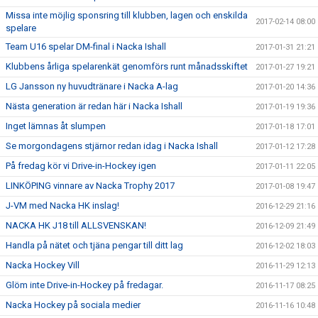
Missa inte möjlig sponsring till klubben, lagen och enskilda
2017-02-14 08:00
spelare
Team U16 spelar DM-final i Nacka Ishall
2017-01-31 21:21
Klubbens årliga spelarenkät genomförs runt månadsskiftet
2017-01-27 19:21
LG Jansson ny huvudtränare i Nacka A-lag
2017-01-20 14:36
Nästa generation är redan här i Nacka Ishall
2017-01-19 19:36
Inget lämnas åt slumpen
2017-01-18 17:01
Se morgondagens stjärnor redan idag i Nacka Ishall
2017-01-12 17:28
På fredag kör vi Drive-in-Hockey igen
2017-01-11 22:05
LINKÖPING vinnare av Nacka Trophy 2017
2017-01-08 19:47
J-VM med Nacka HK inslag!
2016-12-29 21:16
NACKA HK J18 till ALLSVENSKAN!
2016-12-09 21:49
Handla på nätet och tjäna pengar till ditt lag
2016-12-02 18:03
Nacka Hockey Vill
2016-11-29 12:13
Glöm inte Drive-in-Hockey på fredagar.
2016-11-17 08:25
Nacka Hockey på sociala medier
2016-11-16 10:48