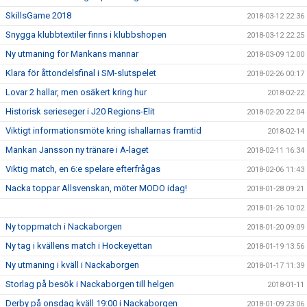
SkillsGame 2018
2018-03-12 22:36
Snygga klubbtextiler finns i klubbshopen
2018-03-12 22:25
Ny utmaning för Mankans mannar
2018-03-09 12:00
Klara för åttondelsfinal i SM-slutspelet
2018-02-26 00:17
Lovar 2 hallar, men osäkert kring hur
2018-02-22
Historisk serieseger i J20 Regions-Elit
2018-02-20 22:04
Viktigt informationsmöte kring ishallarnas framtid
2018-02-14
Mankan Jansson ny tränare i A-laget
2018-02-11 16:34
Viktig match, en 6:e spelare efterfrågas
2018-02-06 11:43
Nacka toppar Allsvenskan, möter MODO idag!
2018-01-28 09:21
2018-01-26 10:02
Ny toppmatch i Nackaborgen
2018-01-20 09:09
Ny tag i kvällens match i Hockeyettan
2018-01-19 13:56
Ny utmaning i kväll i Nackaborgen
2018-01-17 11:39
Storlag på besök i Nackaborgen till helgen
2018-01-11
Derby på onsdag kväll 19:00 i Nackaborgen
2018-01-09 23:06