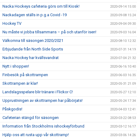
Nacka Hockeys cafeteria görs om till Kiosk!
2020-09-14 15:00
Nackadagen ställs in p.g.a Covid -19
2020-09-08 15:24
Hockey TV
2020-09-04 09:30
Nu måste vi jobba tillsammans – på och utanför isen!
2020-09-03 16:04
Välkomna till säsongen 2020/2021
2020-08-10 12:32
Erbjudande från North Side Sports
2020-07-31 14:19
Nacka Hockey har kvällsvandrat
2020-07-04 21:32
Nytt i shoppen!
2020-06-16 10:40
Finbesök på skottrampen
2020-06-03 16:35
Skottrampen är klar!
2020-05-31 21:09
Landslagsspelare blir tränare i Flickor C!
2020-05-27 12:10
Upprustningen av skottrampen har påbörjats!
2020-05-24 17:34
Påskgodis!
2020-04-03 12:41
Cafeterian stängd för säsongen
2020-03-22 08:53
Information från Stockholms ishockeyförbund
2020-03-12 16:17
Hjälp oss att rusta upp vår skottramp!
2020-03-06 14:26