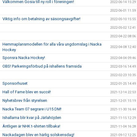
Välkommen Gosia till ny roll i föreningen!
2022-06-14 15:29
2022-06-01 11:59
Viktig info om betalning av säsongsavgifter!
2022-05-10 15:55
2022-05-02 12:41
2022-04-22 08:06
Hemmaplansmodellen för alla våra ungdomslag i Nacka
2022-04-08 12:40
Hockey
Sponsra Nacka Hockey!
2022-04-04 09:46
OBS! Parkeringsförbud på ishallens framsida
2022-03-16 14:49
2022-02-23 10:35
Sponsorhuset
2022-01-25 14:49
Hall of Fame blev en succé!
2021-12-14 22:53
Nyhetsbrev från styrelsen
2021-12-01 15:19
Nacka Team 07 segrare i U15 DM!
2021-11-30 16:44
Ishallarna blir kvar på Järlahöjden
2021-11-15 12:29
Äntligen är NHK t-shirten tillbaka!
2021-11-04 16:28
Nackadagen blev en härlig solskensdag!
2021-09-12 12:25