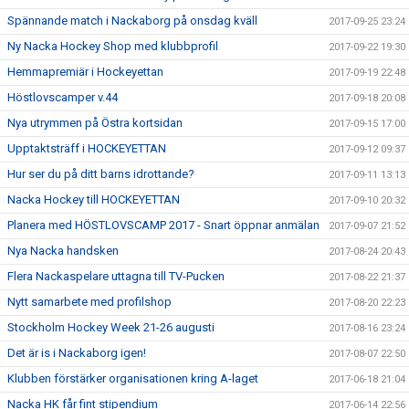
Spännande match i Nackaborg på onsdag kväll
2017-09-25 23:24
Ny Nacka Hockey Shop med klubbprofil
2017-09-22 19:30
Hemmapremiär i Hockeyettan
2017-09-19 22:48
Höstlovscamper v.44
2017-09-18 20:08
Nya utrymmen på Östra kortsidan
2017-09-15 17:00
Upptaktsträff i HOCKEYETTAN
2017-09-12 09:37
Hur ser du på ditt barns idrottande?
2017-09-11 13:13
Nacka Hockey till HOCKEYETTAN
2017-09-10 20:32
Planera med HÖSTLOVSCAMP 2017 - Snart öppnar anmälan
2017-09-07 21:52
Nya Nacka handsken
2017-08-24 20:43
Flera Nackaspelare uttagna till TV-Pucken
2017-08-22 21:37
Nytt samarbete med profilshop
2017-08-20 22:23
Stockholm Hockey Week 21-26 augusti
2017-08-16 23:24
Det är is i Nackaborg igen!
2017-08-07 22:50
Klubben förstärker organisationen kring A-laget
2017-06-18 21:04
Nacka HK får fint stipendium
2017-06-14 22:56