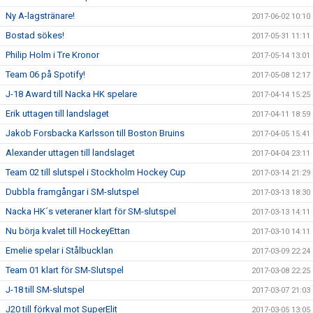
Ny A-lagstränare!
2017-06-02 10:10
Bostad sökes!
2017-05-31 11:11
Philip Holm i Tre Kronor
2017-05-14 13:01
Team 06 på Spotify!
2017-05-08 12:17
J-18 Award till Nacka HK spelare
2017-04-14 15:25
Erik uttagen till landslaget
2017-04-11 18:59
Jakob Forsbacka Karlsson till Boston Bruins
2017-04-05 15:41
Alexander uttagen till landslaget
2017-04-04 23:11
Team 02 till slutspel i Stockholm Hockey Cup
2017-03-14 21:29
Dubbla framgångar i SM-slutspel
2017-03-13 18:30
Nacka HK´s veteraner klart för SM-slutspel
2017-03-13 14:11
Nu börja kvalet till HockeyEttan
2017-03-10 14:11
Emelie spelar i Stålbucklan
2017-03-09 22:24
Team 01 klart för SM-Slutspel
2017-03-08 22:25
J-18 till SM-slutspel
2017-03-07 21:03
J20 till förkval mot SuperElit
2017-03-05 13:05