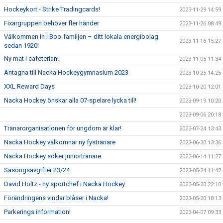
Hockeykort - Strike Tradingcards!
2023-11-29 14:59
Fixargruppen behöver fler händer
2023-11-26 08:49
Välkommen in i Boo-familjen – ditt lokala energibolag
2023-11-16 15:27
sedan 1920!
Ny mat i cafeterian!
2023-11-05 11:34
Antagna till Nacka Hockeygymnasium 2023
2023-10-25 14:25
XXL Reward Days
2023-10-20 12:01
Nacka Hockey önskar alla 07-spelare lycka till!
2023-09-19 10:20
2023-09-06 20:18
Tränarorganisationen för ungdom är klar!
2023-07-24 13:43
Nacka Hockey välkomnar ny fystränare
2023-06-30 13:36
Nacka Hockey söker juniortränare
2023-06-14 11:27
Säsongsavgifter 23/24
2023-05-24 11:42
David Holtz - ny sportchef i Nacka Hockey
2023-05-20 22:10
Förändringens vindar blåser i Nacka!
2023-05-20 18:13
Parkerings information!
2023-04-07 09:33