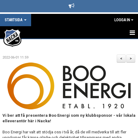
STARTSIDA
LOGGA IN
STARTSIDA
2022-06-01 11:59
DET HÄNDER I NACKA HK
<
>
LEDARE
BLI SUPPORTER I NACKA HOCKEY
SPONSORER
KAFETERIAN
Vi ber att få presentera Boo Energi som ny klubbsponsor - vår lokala
elleverantör här i Nacka!
SÄSONGS- OCH MEDLEMSAVGIFTER
Boo Energi har valt att stödja oss i två år, då de vill medverka till att fler
ungdomar får känna glädje och delaktighet tillsammans med andra.