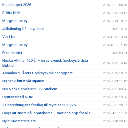
Kajenloppet 2026
2026-02-10 08:20
Stötta NHK!
2026-01-23 23:12
Morgonhockey
2026-01-21 18:52
Julhälsning från styrelsen..
2025-12-23
Vila i frid.
2025-12-20 13:44
Morgonhockey!
2025-10-12 14:19
Fritidskortet
2025-09-24
Nacka HK firar 120 år – en av svensk hockeys äldsta
2025-08-23 16:13
klubbar
Anmälan till Årets Hockeyskola har öppnat!
2025-08-22 10:52
Nu har vi hittat vår stjärna!
2025-08-21 11:12
Nio Nacka-spelare till TV-pucken!
2025-08-19 09:26
Fystränare till NHK!
2025-08-05 19:36
Valberedningens förslag till styrelse 2025/26
2025-05-13 20:37
Dags att snöra på löparskorna – motionslopp för alla!
2025-04-15 17:53
Ny huvudmaterialare!
2025-02-04 20:15