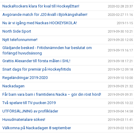
NackaRockers klara för kval till HockeyEttan!
2020-02-28 23:37
Avgörande match för J20 ikväll i Björkängshallen!
2020-02-27 11:16
Nu är vi igång med Nackas HOCKEYSKOLA!
2019-11-15
North Side Sport
2019-09-30 10:21
Nytt telefonnummer!
2019-09-20 12:05
Glädjande besked - Fritidsnämnden har beslutat om
2019-09-19 16:17
förlängd huvudsäsong
Grattis Alexander till första målen i SHL!
2019-09-18 17:21
Snart dags för premiär på Hockeyfritids
2019-09-12 09:18
Regeländringar 2019-2020
2019-09-10 10:00
Nackadagen
2019-09-09 21:32
Får barn vara barn i framtidens Nacka – gör din röst hörd!
2019-09-09 09:31
Två spelare till TV-pucken 2019
2019-09-05 10:22
UTFÖRSÄLJNING av profilkläder
2019-09-04 14:58
Huvudmaterialare sökes!
2019-09-03 11:41
Välkomna på Nackadagen 8 september
2019-09-03 10:09