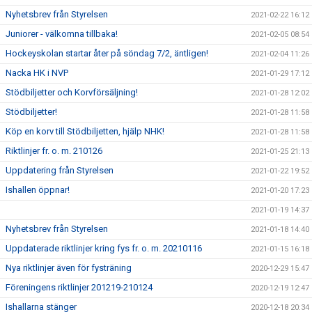
Nyhetsbrev från Styrelsen
2021-02-22 16:12
Juniorer - välkomna tillbaka!
2021-02-05 08:54
Hockeyskolan startar åter på söndag 7/2, äntligen!
2021-02-04 11:26
Nacka HK i NVP
2021-01-29 17:12
Stödbiljetter och Korvförsäljning!
2021-01-28 12:02
Stödbiljetter!
2021-01-28 11:58
Köp en korv till Stödbiljetten, hjälp NHK!
2021-01-28 11:58
Riktlinjer fr. o. m. 210126
2021-01-25 21:13
Uppdatering från Styrelsen
2021-01-22 19:52
Ishallen öppnar!
2021-01-20 17:23
2021-01-19 14:37
Nyhetsbrev från Styrelsen
2021-01-18 14:40
Uppdaterade riktlinjer kring fys fr. o. m. 20210116
2021-01-15 16:18
Nya riktlinjer även för fysträning
2020-12-29 15:47
Föreningens riktlinjer 201219-210124
2020-12-19 12:47
Ishallarna stänger
2020-12-18 20:34