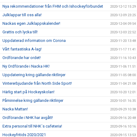
Nya rekommendationer från FHM och Ishockeyförbundet
2020-12-12 15:29
Julklappar till oss alla!
2020-12-09 23:25
Nackas egen Julklappskalender!
2020-12-04 09:54
Grattis och lycka till!
2020-12-03 22:52
Uppdaterad information om Corona
2020-11-20 13:48
Vårt fantastiska A-lag!
2020-11-17 11:41
Ordförande har ordet!
2020-11-16 10:43
Ny Ordförande i Nacka HK!
2020-11-06 11:51
Uppdatering kring gällande riktlinjer
2020-11-05 08:00
Vintererbjudande från North Side Sport!
2020-11-04 21:08
Härlig start på Hockeyskolan!
2020-10-20 12:01
Påminnelse kring gällande riktlinjer
2020-10-01 16:35
Nacka Mattan!
2020-09-29 10:38
Ordförande i NHK har avgått!
2020-09-16 20:48
Extra personal till NHK´s cafeteria!
2020-09-16 10:16
Hockeyfritids 2020/2021
2020-09-15 13:53