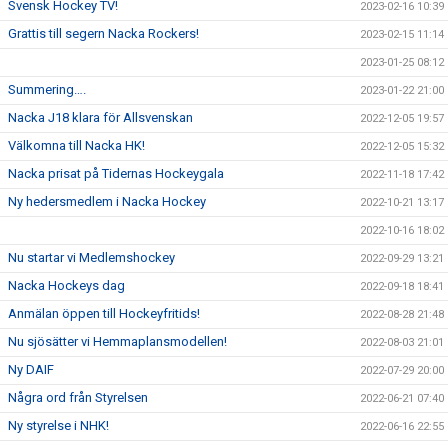
Svensk Hockey TV!
2023-02-16 10:39
Grattis till segern Nacka Rockers!
2023-02-15 11:14
2023-01-25 08:12
Summering….
2023-01-22 21:00
Nacka J18 klara för Allsvenskan
2022-12-05 19:57
Välkomna till Nacka HK!
2022-12-05 15:32
Nacka prisat på Tidernas Hockeygala
2022-11-18 17:42
Ny hedersmedlem i Nacka Hockey
2022-10-21 13:17
2022-10-16 18:02
Nu startar vi Medlemshockey
2022-09-29 13:21
Nacka Hockeys dag
2022-09-18 18:41
Anmälan öppen till Hockeyfritids!
2022-08-28 21:48
Nu sjösätter vi Hemmaplansmodellen!
2022-08-03 21:01
Ny DAIF
2022-07-29 20:00
Några ord från Styrelsen
2022-06-21 07:40
Ny styrelse i NHK!
2022-06-16 22:55