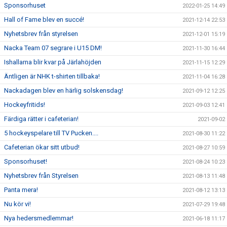
Sponsorhuset
2022-01-25 14:49
Hall of Fame blev en succé!
2021-12-14 22:53
Nyhetsbrev från styrelsen
2021-12-01 15:19
Nacka Team 07 segrare i U15 DM!
2021-11-30 16:44
Ishallarna blir kvar på Järlahöjden
2021-11-15 12:29
Äntligen är NHK t-shirten tillbaka!
2021-11-04 16:28
Nackadagen blev en härlig solskensdag!
2021-09-12 12:25
Hockeyfritids!
2021-09-03 12:41
Färdiga rätter i cafeterian!
2021-09-02
5 hockeyspelare till TV Pucken....
2021-08-30 11:22
Cafeterian ökar sitt utbud!
2021-08-27 10:59
Sponsorhuset!
2021-08-24 10:23
Nyhetsbrev från Styrelsen
2021-08-13 11:48
Panta mera!
2021-08-12 13:13
Nu kör vi!
2021-07-29 19:48
Nya hedersmedlemmar!
2021-06-18 11:17