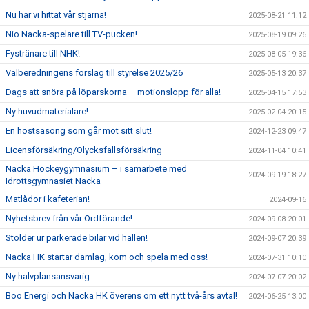
Nu har vi hittat vår stjärna!
2025-08-21 11:12
Nio Nacka-spelare till TV-pucken!
2025-08-19 09:26
Fystränare till NHK!
2025-08-05 19:36
Valberedningens förslag till styrelse 2025/26
2025-05-13 20:37
Dags att snöra på löparskorna – motionslopp för alla!
2025-04-15 17:53
Ny huvudmaterialare!
2025-02-04 20:15
En höstsäsong som går mot sitt slut!
2024-12-23 09:47
Licensförsäkring/Olycksfallsförsäkring
2024-11-04 10:41
Nacka Hockeygymnasium – i samarbete med
2024-09-19 18:27
Idrottsgymnasiet Nacka
Matlådor i kafeterian!
2024-09-16
Nyhetsbrev från vår Ordförande!
2024-09-08 20:01
Stölder ur parkerade bilar vid hallen!
2024-09-07 20:39
Nacka HK startar damlag, kom och spela med oss!
2024-07-31 10:10
Ny halvplansansvarig
2024-07-07 20:02
Boo Energi och Nacka HK överens om ett nytt två-års avtal!
2024-06-25 13:00