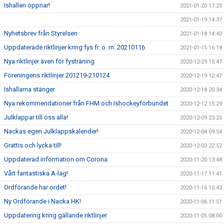
Ishallen öppnar!
2021-01-20 17:23
2021-01-19 14:37
Nyhetsbrev från Styrelsen
2021-01-18 14:40
Uppdaterade riktlinjer kring fys fr. o. m. 20210116
2021-01-15 16:18
Nya riktlinjer även för fysträning
2020-12-29 15:47
Föreningens riktlinjer 201219-210124
2020-12-19 12:47
Ishallarna stänger
2020-12-18 20:34
Nya rekommendationer från FHM och Ishockeyförbundet
2020-12-12 15:29
Julklappar till oss alla!
2020-12-09 23:25
Nackas egen Julklappskalender!
2020-12-04 09:54
Grattis och lycka till!
2020-12-03 22:52
Uppdaterad information om Corona
2020-11-20 13:48
Vårt fantastiska A-lag!
2020-11-17 11:41
Ordförande har ordet!
2020-11-16 10:43
Ny Ordförande i Nacka HK!
2020-11-06 11:51
Uppdatering kring gällande riktlinjer
2020-11-05 08:00