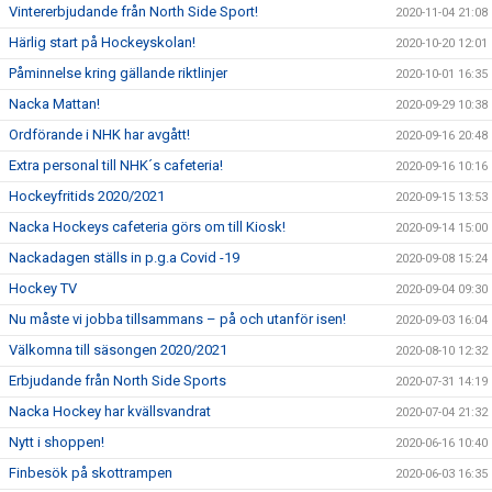
Vintererbjudande från North Side Sport!
2020-11-04 21:08
Härlig start på Hockeyskolan!
2020-10-20 12:01
Påminnelse kring gällande riktlinjer
2020-10-01 16:35
Nacka Mattan!
2020-09-29 10:38
Ordförande i NHK har avgått!
2020-09-16 20:48
Extra personal till NHK´s cafeteria!
2020-09-16 10:16
Hockeyfritids 2020/2021
2020-09-15 13:53
Nacka Hockeys cafeteria görs om till Kiosk!
2020-09-14 15:00
Nackadagen ställs in p.g.a Covid -19
2020-09-08 15:24
Hockey TV
2020-09-04 09:30
Nu måste vi jobba tillsammans – på och utanför isen!
2020-09-03 16:04
Välkomna till säsongen 2020/2021
2020-08-10 12:32
Erbjudande från North Side Sports
2020-07-31 14:19
Nacka Hockey har kvällsvandrat
2020-07-04 21:32
Nytt i shoppen!
2020-06-16 10:40
Finbesök på skottrampen
2020-06-03 16:35