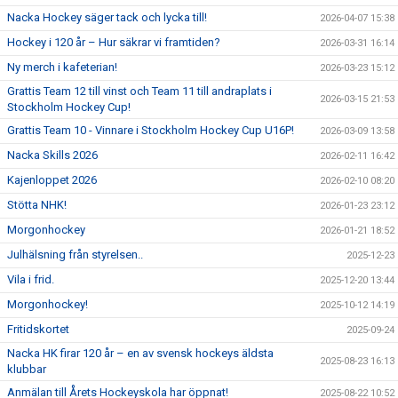
Nacka Hockey säger tack och lycka till!
2026-04-07 15:38
Hockey i 120 år – Hur säkrar vi framtiden?
2026-03-31 16:14
Ny merch i kafeterian!
2026-03-23 15:12
Grattis Team 12 till vinst och Team 11 till andraplats i
2026-03-15 21:53
Stockholm Hockey Cup!
Grattis Team 10 - Vinnare i Stockholm Hockey Cup U16P!
2026-03-09 13:58
Nacka Skills 2026
2026-02-11 16:42
Kajenloppet 2026
2026-02-10 08:20
Stötta NHK!
2026-01-23 23:12
Morgonhockey
2026-01-21 18:52
Julhälsning från styrelsen..
2025-12-23
Vila i frid.
2025-12-20 13:44
Morgonhockey!
2025-10-12 14:19
Fritidskortet
2025-09-24
Nacka HK firar 120 år – en av svensk hockeys äldsta
2025-08-23 16:13
klubbar
Anmälan till Årets Hockeyskola har öppnat!
2025-08-22 10:52