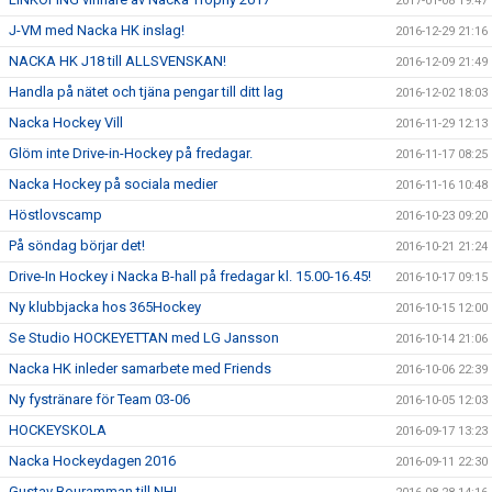
2017-01-08 19:47
J-VM med Nacka HK inslag!
2016-12-29 21:16
NACKA HK J18 till ALLSVENSKAN!
2016-12-09 21:49
Handla på nätet och tjäna pengar till ditt lag
2016-12-02 18:03
Nacka Hockey Vill
2016-11-29 12:13
Glöm inte Drive-in-Hockey på fredagar.
2016-11-17 08:25
Nacka Hockey på sociala medier
2016-11-16 10:48
Höstlovscamp
2016-10-23 09:20
På söndag börjar det!
2016-10-21 21:24
Drive-In Hockey i Nacka B-hall på fredagar kl. 15.00-16.45!
2016-10-17 09:15
Ny klubbjacka hos 365Hockey
2016-10-15 12:00
Se Studio HOCKEYETTAN med LG Jansson
2016-10-14 21:06
Nacka HK inleder samarbete med Friends
2016-10-06 22:39
Ny fystränare för Team 03-06
2016-10-05 12:03
HOCKEYSKOLA
2016-09-17 13:23
Nacka Hockeydagen 2016
2016-09-11 22:30
Gustav Bouramman till NHL