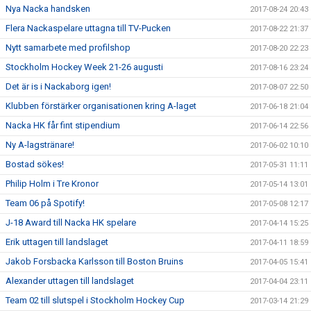
Nya Nacka handsken
2017-08-24 20:43
Flera Nackaspelare uttagna till TV-Pucken
2017-08-22 21:37
Nytt samarbete med profilshop
2017-08-20 22:23
Stockholm Hockey Week 21-26 augusti
2017-08-16 23:24
Det är is i Nackaborg igen!
2017-08-07 22:50
Klubben förstärker organisationen kring A-laget
2017-06-18 21:04
Nacka HK får fint stipendium
2017-06-14 22:56
Ny A-lagstränare!
2017-06-02 10:10
Bostad sökes!
2017-05-31 11:11
Philip Holm i Tre Kronor
2017-05-14 13:01
Team 06 på Spotify!
2017-05-08 12:17
J-18 Award till Nacka HK spelare
2017-04-14 15:25
Erik uttagen till landslaget
2017-04-11 18:59
Jakob Forsbacka Karlsson till Boston Bruins
2017-04-05 15:41
Alexander uttagen till landslaget
2017-04-04 23:11
Team 02 till slutspel i Stockholm Hockey Cup
2017-03-14 21:29