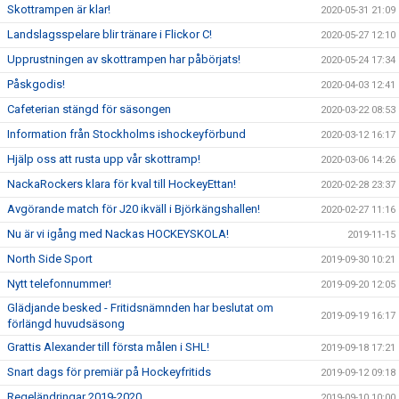
Skottrampen är klar!
2020-05-31 21:09
Landslagsspelare blir tränare i Flickor C!
2020-05-27 12:10
Upprustningen av skottrampen har påbörjats!
2020-05-24 17:34
Påskgodis!
2020-04-03 12:41
Cafeterian stängd för säsongen
2020-03-22 08:53
Information från Stockholms ishockeyförbund
2020-03-12 16:17
Hjälp oss att rusta upp vår skottramp!
2020-03-06 14:26
NackaRockers klara för kval till HockeyEttan!
2020-02-28 23:37
Avgörande match för J20 ikväll i Björkängshallen!
2020-02-27 11:16
Nu är vi igång med Nackas HOCKEYSKOLA!
2019-11-15
North Side Sport
2019-09-30 10:21
Nytt telefonnummer!
2019-09-20 12:05
Glädjande besked - Fritidsnämnden har beslutat om
2019-09-19 16:17
förlängd huvudsäsong
Grattis Alexander till första målen i SHL!
2019-09-18 17:21
Snart dags för premiär på Hockeyfritids
2019-09-12 09:18
Regeländringar 2019-2020
2019-09-10 10:00