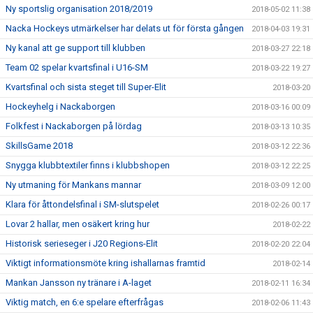
Ny sportslig organisation 2018/2019
2018-05-02 11:38
Nacka Hockeys utmärkelser har delats ut för första gången
2018-04-03 19:31
Ny kanal att ge support till klubben
2018-03-27 22:18
Team 02 spelar kvartsfinal i U16-SM
2018-03-22 19:27
Kvartsfinal och sista steget till Super-Elit
2018-03-20
Hockeyhelg i Nackaborgen
2018-03-16 00:09
Folkfest i Nackaborgen på lördag
2018-03-13 10:35
SkillsGame 2018
2018-03-12 22:36
Snygga klubbtextiler finns i klubbshopen
2018-03-12 22:25
Ny utmaning för Mankans mannar
2018-03-09 12:00
Klara för åttondelsfinal i SM-slutspelet
2018-02-26 00:17
Lovar 2 hallar, men osäkert kring hur
2018-02-22
Historisk serieseger i J20 Regions-Elit
2018-02-20 22:04
Viktigt informationsmöte kring ishallarnas framtid
2018-02-14
Mankan Jansson ny tränare i A-laget
2018-02-11 16:34
Viktig match, en 6:e spelare efterfrågas
2018-02-06 11:43