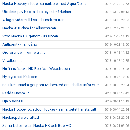
Nacka Hockey inleder samarbete med Aqua Dental
2019-04-02 10:53
Utdelning av Nacka Hockeys utmärkelser
2019-03-17 08:13
A-laget vidare till kval till HockeyEttan
2019-03-03 20:03
Nacka J18 klara för Allsvenskan
2018-12-02 20:07
Stöd Nacka HK genom Gräsroten
2018-11-18 15:13
Äntligen! - vi är igång
2018-10-21 18:50
Ordförande informerar......
2018-10-16 11:52
Vi välkomnar............
2018-10-16 10:35
Nu finns Nacka HK Replica i Webshopen
2018-10-12 18:28
Ny styrelse i Klubben
2018-10-04 10:30
Politiker i Nacka ger positiva besked om ishallar inför valet
2018-08-30 23:54
Rädda Nacka IP
2018-08-26 17:42
Hjälp sökes!
2018-08-21 10:19
Nacka Hockey och Boo Hockey - samarbetet har startat!
2018-08-14 22:24
Nackaspelare draftad
2018-06-23 20:04
Samarbete mellan Nacka HK och Boo HC!
2018-06-01 09:26