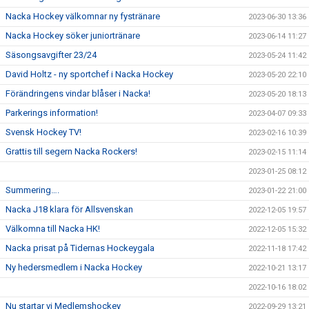
Nacka Hockey välkomnar ny fystränare
2023-06-30 13:36
Nacka Hockey söker juniortränare
2023-06-14 11:27
Säsongsavgifter 23/24
2023-05-24 11:42
David Holtz - ny sportchef i Nacka Hockey
2023-05-20 22:10
Förändringens vindar blåser i Nacka!
2023-05-20 18:13
Parkerings information!
2023-04-07 09:33
Svensk Hockey TV!
2023-02-16 10:39
Grattis till segern Nacka Rockers!
2023-02-15 11:14
2023-01-25 08:12
Summering….
2023-01-22 21:00
Nacka J18 klara för Allsvenskan
2022-12-05 19:57
Välkomna till Nacka HK!
2022-12-05 15:32
Nacka prisat på Tidernas Hockeygala
2022-11-18 17:42
Ny hedersmedlem i Nacka Hockey
2022-10-21 13:17
2022-10-16 18:02
Nu startar vi Medlemshockey
2022-09-29 13:21