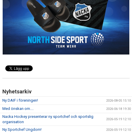
DOKUMENT
ÖVERGÅNGAR OCH PROVSPEL
FÖRSÄKRING
ISTIDER
NYHETER - ARKIV
SVENSK HOCKEY TV
MEDLEMSHOCKEY
SCHEMA NACKA SKILLS 2026
Nyhetsarkiv
Ny DAIF i föreningen!
2026-08-05 15:10
SCHEMA HOCKEY IQ-CAMP
Med önskan om....
2026-06-18 19:30
Nacka Hockey presenterar ny sportchef och sportslig
2026-05-19 12:10
organisation
Ny Sportchef Ungdom!
2026-05-19 12:10