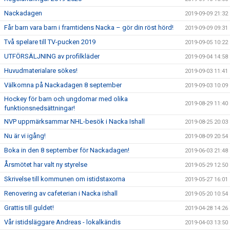
Nackadagen
2019-09-09 21:32
Får barn vara barn i framtidens Nacka – gör din röst hörd!
2019-09-09 09:31
Två spelare till TV-pucken 2019
2019-09-05 10:22
UTFÖRSÄLJNING av profilkläder
2019-09-04 14:58
Huvudmaterialare sökes!
2019-09-03 11:41
Välkomna på Nackadagen 8 september
2019-09-03 10:09
Hockey för barn och ungdomar med olika
2019-08-29 11:40
funktionsnedsättningar!
NVP uppmärksammar NHL-besök i Nacka Ishall
2019-08-25 20:03
Nu är vi igång!
2019-08-09 20:54
Boka in den 8 september för Nackadagen!
2019-06-03 21:48
Årsmötet har valt ny styrelse
2019-05-29 12:50
Skrivelse till kommunen om istidstaxorna
2019-05-27 16:01
Renovering av cafeterian i Nacka ishall
2019-05-20 10:54
Grattis till guldet!
2019-04-28 14:26
Vår istidsläggare Andreas - lokalkändis
2019-04-03 13:50