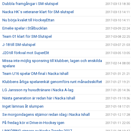
Dubbla framgångar i SM-slutspel
2017-03-13 18:30
Nacka HK´s veteraner klart för SM-slutspel
2017-03-13 14:11
Nu börja kvalet till HockeyEttan
2017-03-10 14:11
Emelie spelar i Stålbucklan
2017-03-09 22:24
Team 01 klart för SM-Slutspel
2017-03-08 22:25
J-18 till SM-slutspel
2017-03-07 21:03
J20 till förkval mot SuperElit
2017-03-05 13:05
Missa inte möjlig sponsring till klubben, lagen och enskilda
2017-02-14 08:00
spelare
Team U16 spelar DM-final i Nacka Ishall
2017-01-31 21:21
Klubbens årliga spelarenkät genomförs runt månadsskiftet
2017-01-27 19:21
LG Jansson ny huvudtränare i Nacka A-lag
2017-01-20 14:36
Nästa generation är redan här i Nacka Ishall
2017-01-19 19:36
Inget lämnas åt slumpen
2017-01-18 17:01
Se morgondagens stjärnor redan idag i Nacka Ishall
2017-01-12 17:28
På fredag kör vi Drive-in-Hockey igen
2017-01-11 22:05
LINKÖPING vinnare av Nacka Trophy 2017