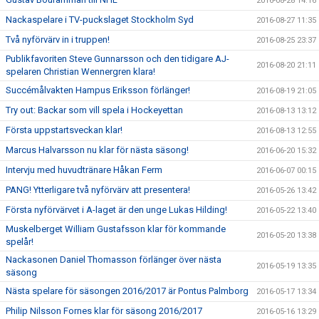
2016-08-28 14:16
Nackaspelare i TV-puckslaget Stockholm Syd
2016-08-27 11:35
Två nyförvärv in i truppen!
2016-08-25 23:37
Publikfavoriten Steve Gunnarsson och den tidigare AJ-
2016-08-20 21:11
spelaren Christian Wennergren klara!
Succémålvakten Hampus Eriksson förlänger!
2016-08-19 21:05
Try out: Backar som vill spela i Hockeyettan
2016-08-13 13:12
Första uppstartsveckan klar!
2016-08-13 12:55
Marcus Halvarsson nu klar för nästa säsong!
2016-06-20 15:32
Intervju med huvudtränare Håkan Ferm
2016-06-07 00:15
PANG! Ytterligare två nyförvärv att presentera!
2016-05-26 13:42
Första nyförvärvet i A-laget är den unge Lukas Hilding!
2016-05-22 13:40
Muskelberget William Gustafsson klar för kommande
2016-05-20 13:38
spelår!
Nackasonen Daniel Thomasson förlänger över nästa
2016-05-19 13:35
säsong
Nästa spelare för säsongen 2016/2017 är Pontus Palmborg
2016-05-17 13:34
Philip Nilsson Fornes klar för säsong 2016/2017
2016-05-16 13:29