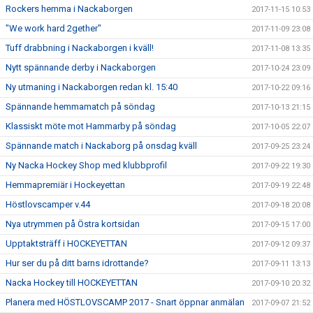
Rockers hemma i Nackaborgen
2017-11-15 10:53
"We work hard 2gether"
2017-11-09 23:08
Tuff drabbning i Nackaborgen i kväll!
2017-11-08 13:35
Nytt spännande derby i Nackaborgen
2017-10-24 23:09
Ny utmaning i Nackaborgen redan kl. 15:40
2017-10-22 09:16
Spännande hemmamatch på söndag
2017-10-13 21:15
Klassiskt möte mot Hammarby på söndag
2017-10-05 22:07
Spännande match i Nackaborg på onsdag kväll
2017-09-25 23:24
Ny Nacka Hockey Shop med klubbprofil
2017-09-22 19:30
Hemmapremiär i Hockeyettan
2017-09-19 22:48
Höstlovscamper v.44
2017-09-18 20:08
Nya utrymmen på Östra kortsidan
2017-09-15 17:00
Upptaktsträff i HOCKEYETTAN
2017-09-12 09:37
Hur ser du på ditt barns idrottande?
2017-09-11 13:13
Nacka Hockey till HOCKEYETTAN
2017-09-10 20:32
Planera med HÖSTLOVSCAMP 2017 - Snart öppnar anmälan
2017-09-07 21:52