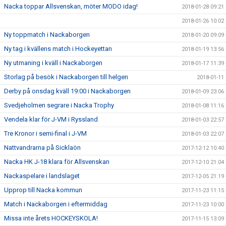
Nacka toppar Allsvenskan, möter MODO idag!
2018-01-28 09:21
2018-01-26 10:02
Ny toppmatch i Nackaborgen
2018-01-20 09:09
Ny tag i kvällens match i Hockeyettan
2018-01-19 13:56
Ny utmaning i kväll i Nackaborgen
2018-01-17 11:39
Storlag på besök i Nackaborgen till helgen
2018-01-11
Derby på onsdag kväll 19:00 i Nackaborgen
2018-01-09 23:06
Svedjeholmen segrare i Nacka Trophy
2018-01-08 11:16
Vendela klar för J-VM i Ryssland
2018-01-03 22:57
Tre Kronor i semi-final i J-VM
2018-01-03 22:07
Nattvandrarna på Sicklaön
2017-12-12 10:40
Nacka HK J-18 klara för Allsvenskan
2017-12-10 21:04
Nackaspelare i landslaget
2017-12-05 21:19
Upprop till Nacka kommun
2017-11-23 11:15
Match i Nackaborgen i eftermiddag
2017-11-23 10:00
Missa inte årets HOCKEYSKOLA!
2017-11-15 13:09