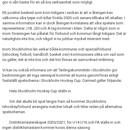
DOKUMENT
gör vi vårt bästa för en så bra verksamhet som möjligt.
Ett positivt besked som kom tidigare i veckan är att vi återigen kan
ÖVERGÅNGAR OCH PROVSPEL
välkomna våra tjejer och killar födda 2005 och senare tillbaka till ishallen. I
samma information kan vi dock återigen konstatera att våra spelare som
FÖRSÄKRING
representerar J18, J20 och A-lag kommer i kläm. Detta är något som vi
inom föreningen har påtalat för förbund och kommun långt tidigare. Det är
naturligtvis inte bra, och något vi nu jobbar mycket intensivt med.
ISTIDER
Inom Stockholms län verkar både kommuner och specialförbund
NYHETER - ARKIV
(ishockey, fotboll, handboll, basket osv) kommunicera olika om vad som
nu gäller, det är inte bra och det bör finnas en samordnad inriktning.
SVENSK HOCKEY TV
Vi kan nu också informera om att Tävlingskommittén i Stockholm gör
bedömningen att inga seriespel kommer att kunna genomföras enligt
MEDLEMSHOCKEY
fastställt spelschema i Stockholm Hockey Cup. Därmed gäller följande;
SCHEMA NACKA SKILLS 2026
· Hela Stockholm Hockey Cup ställs in.
SCHEMA HOCKEY IQ-CAMP
· Om det skulle bli spel längre fram så kommer Stockholms
Ishockeyförbund arrangera matcher lokalt och tittar redan på alternativa
spelscheman.
· Distriktsmästerskapet 2020/2021, för U14-U16 och FA ställs in och
ingen distriktsmästare kommer koras denna säsong.