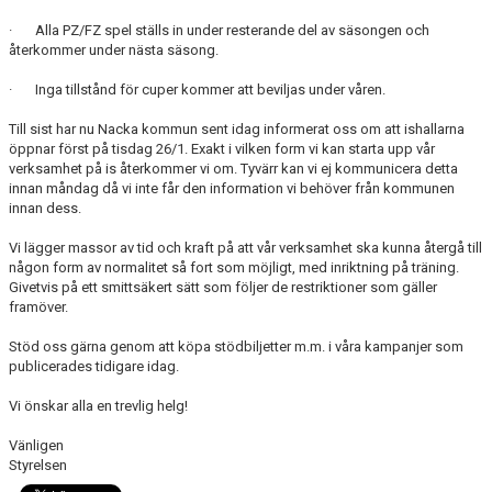
· Alla PZ/FZ spel ställs in under resterande del av säsongen och
återkommer under nästa säsong.
· Inga tillstånd för cuper kommer att beviljas under våren.
Till sist har nu Nacka kommun sent idag informerat oss om att ishallarna
öppnar först på tisdag 26/1. Exakt i vilken form vi kan starta upp vår
verksamhet på is återkommer vi om. Tyvärr kan vi ej kommunicera detta
innan måndag då vi inte får den information vi behöver från kommunen
innan dess.
Vi lägger massor av tid och kraft på att vår verksamhet ska kunna återgå till
någon form av normalitet så fort som möjligt, med inriktning på träning.
Givetvis på ett smittsäkert sätt som följer de restriktioner som gäller
framöver.
Stöd oss gärna genom att köpa stödbiljetter m.m. i våra kampanjer som
publicerades tidigare idag.
Vi önskar alla en trevlig helg!
Vänligen
Styrelsen