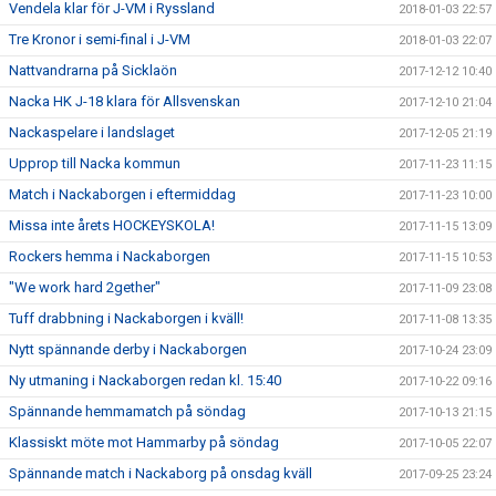
Vendela klar för J-VM i Ryssland
2018-01-03 22:57
Tre Kronor i semi-final i J-VM
2018-01-03 22:07
Nattvandrarna på Sicklaön
2017-12-12 10:40
Nacka HK J-18 klara för Allsvenskan
2017-12-10 21:04
Nackaspelare i landslaget
2017-12-05 21:19
Upprop till Nacka kommun
2017-11-23 11:15
Match i Nackaborgen i eftermiddag
2017-11-23 10:00
Missa inte årets HOCKEYSKOLA!
2017-11-15 13:09
Rockers hemma i Nackaborgen
2017-11-15 10:53
"We work hard 2gether"
2017-11-09 23:08
Tuff drabbning i Nackaborgen i kväll!
2017-11-08 13:35
Nytt spännande derby i Nackaborgen
2017-10-24 23:09
Ny utmaning i Nackaborgen redan kl. 15:40
2017-10-22 09:16
Spännande hemmamatch på söndag
2017-10-13 21:15
Klassiskt möte mot Hammarby på söndag
2017-10-05 22:07
Spännande match i Nackaborg på onsdag kväll
2017-09-25 23:24