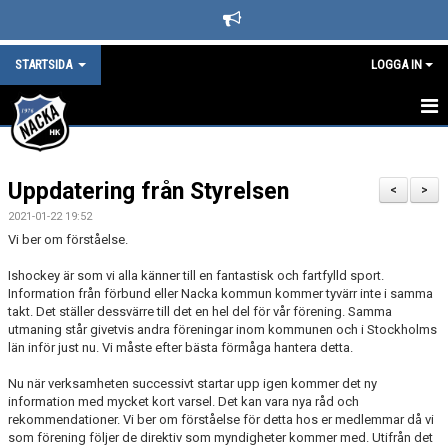
STARTSIDA
LOGGA IN
STARTSIDA
Uppdatering från Styrelsen
DET HÄNDER I NACKA HK
<
>
2021-01-22 19:52
LEDARE
Vi ber om förståelse.
BLI SUPPORTER I NACKA HOCKEY
Ishockey är som vi alla känner till en fantastisk och fartfylld sport.
Information från förbund eller Nacka kommun kommer tyvärr inte i samma
takt. Det ställer dessvärre till det en hel del för vår förening. Samma
SPONSORER
utmaning står givetvis andra föreningar inom kommunen och i Stockholms
län inför just nu. Vi måste efter bästa förmåga hantera detta.
KAFETERIAN
Nu när verksamheten successivt startar upp igen kommer det ny
information med mycket kort varsel. Det kan vara nya råd och
SÄSONGS- OCH MEDLEMSAVGIFTER
rekommendationer. Vi ber om förståelse för detta hos er medlemmar då vi
som förening följer de direktiv som myndigheter kommer med. Utifrån det