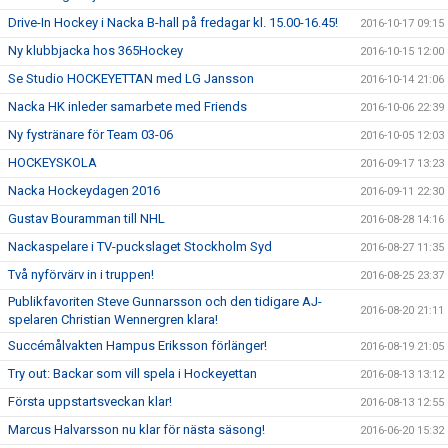
Drive-In Hockey i Nacka B-hall på fredagar kl. 15.00-16.45!
2016-10-17 09:15
Ny klubbjacka hos 365Hockey
2016-10-15 12:00
Se Studio HOCKEYETTAN med LG Jansson
2016-10-14 21:06
Nacka HK inleder samarbete med Friends
2016-10-06 22:39
Ny fystränare för Team 03-06
2016-10-05 12:03
HOCKEYSKOLA
2016-09-17 13:23
Nacka Hockeydagen 2016
2016-09-11 22:30
Gustav Bouramman till NHL
2016-08-28 14:16
Nackaspelare i TV-puckslaget Stockholm Syd
2016-08-27 11:35
Två nyförvärv in i truppen!
2016-08-25 23:37
Publikfavoriten Steve Gunnarsson och den tidigare AJ-
2016-08-20 21:11
spelaren Christian Wennergren klara!
Succémålvakten Hampus Eriksson förlänger!
2016-08-19 21:05
Try out: Backar som vill spela i Hockeyettan
2016-08-13 13:12
Första uppstartsveckan klar!
2016-08-13 12:55
Marcus Halvarsson nu klar för nästa säsong!
2016-06-20 15:32