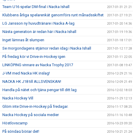
Team U16 spelar DM-final i Nacka Ishall
2017-01-31 21:21
Klubbens årliga spelarenkät genomförs runt månadsskiftet
2017-01-27 19:21
LG Jansson ny huvudtränare i Nacka A-lag
2017-01-20 14:36
Nästa generation är redan här i Nacka Ishall
2017-01-19 19:36
Inget lämnas åt slumpen
2017-01-18 17:01
Se morgondagens stjärnor redan idag i Nacka Ishall
2017-01-12 17:28
På fredag kör vi Drive-in-Hockey igen
2017-01-11 22:05
LINKÖPING vinnare av Nacka Trophy 2017
2017-01-08 19:47
J-VM med Nacka HK inslag!
2016-12-29 21:16
NACKA HK J18 till ALLSVENSKAN!
2016-12-09 21:49
Handla på nätet och tjäna pengar till ditt lag
2016-12-02 18:03
Nacka Hockey Vill
2016-11-29 12:13
Glöm inte Drive-in-Hockey på fredagar.
2016-11-17 08:25
Nacka Hockey på sociala medier
2016-11-16 10:48
Höstlovscamp
2016-10-23 09:20
På söndag börjar det!
2016-10-21 21:24