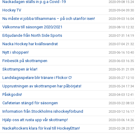
Nackadagen ställs in p.g.a Covid -19
2020-09-08 15:24
Hockey TV
2020-09-04 09:30
Nu måste vi jobba tillsammans – på och utanför isen!
2020-09-03 16:04
Välkomna till säsongen 2020/2021
2020-08-10 12:32
Erbjudande från North Side Sports
2020-07-31 14:19
Nacka Hockey har kvällsvandrat
2020-07-04 21:32
Nytt i shoppen!
2020-06-16 10:40
Finbesök på skottrampen
2020-06-03 16:35
Skottrampen är klar!
2020-05-31 21:09
Landslagsspelare blir tränare i Flickor C!
2020-05-27 12:10
Upprustningen av skottrampen har påbörjats!
2020-05-24 17:34
Påskgodis!
2020-04-03 12:41
Cafeterian stängd för säsongen
2020-03-22 08:53
Information från Stockholms ishockeyförbund
2020-03-12 16:17
Hjälp oss att rusta upp vår skottramp!
2020-03-06 14:26
NackaRockers klara för kval till HockeyEttan!
2020-02-28 23:37