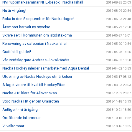
NVP uppmärksammar NHL-besök i Nacka Ishall
2019-08-25 20:03
Nu är vi igång!
2019-08-09 20:54
Boka in den 8 september för Nackadagen!
2019-06-03 21:48
Årsmötet har valt ny styrelse
2019-05-29 12:50
Skrivelse till kommunen om istidstaxorna
2019-05-27 16:01
Renovering av cafeterian i Nacka ishall
2019-05-20 10:54
Grattis till guldet!
2019-04-28 14:26
Vår istidsläggare Andreas - lokalkändis
2019-04-03 13:50
Nacka Hockey inleder samarbete med Aqua Dental
2019-04-02 10:53
Utdelning av Nacka Hockeys utmärkelser
2019-03-17 08:13
A-laget vidare till kval till HockeyEttan
2019-03-03 20:03
Nacka J18 klara för Allsvenskan
2018-12-02 20:07
Stöd Nacka HK genom Gräsroten
2018-11-18 15:13
Äntligen! - vi är igång
2018-10-21 18:50
Ordförande informerar......
2018-10-16 11:52
Vi välkomnar............
2018-10-16 10:35