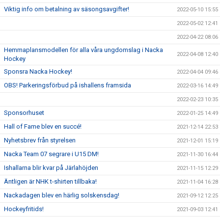
Viktig info om betalning av säsongsavgifter!
2022-05-10 15:55
2022-05-02 12:41
2022-04-22 08:06
Hemmaplansmodellen för alla våra ungdomslag i Nacka
2022-04-08 12:40
Hockey
Sponsra Nacka Hockey!
2022-04-04 09:46
OBS! Parkeringsförbud på ishallens framsida
2022-03-16 14:49
2022-02-23 10:35
Sponsorhuset
2022-01-25 14:49
Hall of Fame blev en succé!
2021-12-14 22:53
Nyhetsbrev från styrelsen
2021-12-01 15:19
Nacka Team 07 segrare i U15 DM!
2021-11-30 16:44
Ishallarna blir kvar på Järlahöjden
2021-11-15 12:29
Äntligen är NHK t-shirten tillbaka!
2021-11-04 16:28
Nackadagen blev en härlig solskensdag!
2021-09-12 12:25
Hockeyfritids!
2021-09-03 12:41