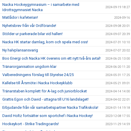
Nacka Hockeygymnasium – i samarbete med
2024-09-19 18:27
Idrottsgymnasiet Nacka
Matlådor i kafeterian!
2024-09-16
Nyhetsbrev från vår Ordförande!
2024-09-08 20:01
Stölder ur parkerade bilar vid hallen!
2024-09-07 20:39
Nacka HK startar damlag, kom och spela med oss!
2024-07-31 10:10
Ny halvplansansvarig
2024-07-07 20:02
Boo Energi och Nacka HK överens om ett nytt två-års avtal!
2024-06-25 13:00
Tränarorganisation ungdom klar
2024-06-20 11:20
Valberedningens förslag till Styrelse 24/25
2024-05-31 17:25
Kallelse till Årsmöte i Nacka Hockeyklubb
2024-05-21 09:01
Tränarstaben komplett för A-lag och juniorblocket
2024-04-14 14:00
Grattis Egon och David - uttagna till U16 landslaget!
2024-04-02 22:01
Erbjudande från vår samarbetspartner Nacka Trafikskola!
2024-01-14 19:18
David Holtz fortsätter som sportchef i Nacka Hockey!
2023-12-08 17:55
Hockeykort - Strike Tradingcards!
2023-11-29 14:59