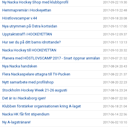
Ny Nacka Hockey Shop med klubbprofil
2017-09-22 19:30
Hemmapremiär i Hockeyettan
2017-09-19 22:48
Höstlovscamper v.44
2017-09-18 20:08
Nya utrymmen på Östra kortsidan
2017-09-15 17:00
Upptaktsträff i HOCKEYETTAN
2017-09-12 09:37
Hur ser du på ditt barns idrottande?
2017-09-11 13:13
Nacka Hockey till HOCKEYETTAN
2017-09-10 20:32
Planera med HÖSTLOVSCAMP 2017 - Snart öppnar anmälan
2017-09-07 21:52
Nya Nacka handsken
2017-08-24 20:43
Flera Nackaspelare uttagna till TV-Pucken
2017-08-22 21:37
Nytt samarbete med profilshop
2017-08-20 22:23
Stockholm Hockey Week 21-26 augusti
2017-08-16 23:24
Det är is i Nackaborg igen!
2017-08-07 22:50
Klubben förstärker organisationen kring A-laget
2017-06-18 21:04
Nacka HK får fint stipendium
2017-06-14 22:56
Ny A-lagstränare!
2017-06-02 10:10