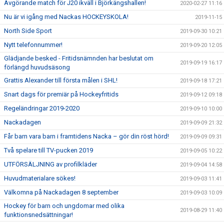
Avgörande match för J20 ikväll i Björkängshallen!
2020-02-27 11:16
Nu är vi igång med Nackas HOCKEYSKOLA!
2019-11-15
North Side Sport
2019-09-30 10:21
Nytt telefonnummer!
2019-09-20 12:05
Glädjande besked - Fritidsnämnden har beslutat om
2019-09-19 16:17
förlängd huvudsäsong
Grattis Alexander till första målen i SHL!
2019-09-18 17:21
Snart dags för premiär på Hockeyfritids
2019-09-12 09:18
Regeländringar 2019-2020
2019-09-10 10:00
Nackadagen
2019-09-09 21:32
Får barn vara barn i framtidens Nacka – gör din röst hörd!
2019-09-09 09:31
Två spelare till TV-pucken 2019
2019-09-05 10:22
UTFÖRSÄLJNING av profilkläder
2019-09-04 14:58
Huvudmaterialare sökes!
2019-09-03 11:41
Välkomna på Nackadagen 8 september
2019-09-03 10:09
Hockey för barn och ungdomar med olika
2019-08-29 11:40
funktionsnedsättningar!