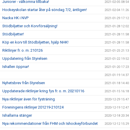
Juniorer - välkomna tillbaka!
2021-02-05 08:54
Hockeyskolan startar åter på söndag 7/2, äntligen!
2021-02-04 11:26
Nacka HK i NVP
2021-01-29 17:12
Stödbiljetter och Korvförsäljning!
2021-01-28 12:02
Stödbiljetter!
2021-01-28 11:58
Köp en korv till Stödbiljetten, hjälp NHK!
2021-01-28 11:58
Riktlinjer fr. o. m. 210126
2021-01-25 21:13
Uppdatering från Styrelsen
2021-01-22 19:52
Ishallen öppnar!
2021-01-20 17:23
2021-01-19 14:37
Nyhetsbrev från Styrelsen
2021-01-18 14:40
Uppdaterade riktlinjer kring fys fr. o. m. 20210116
2021-01-15 16:18
Nya riktlinjer även för fysträning
2020-12-29 15:47
Föreningens riktlinjer 201219-210124
2020-12-19 12:47
Ishallarna stänger
2020-12-18 20:34
Nya rekommendationer från FHM och Ishockeyförbundet
2020-12-12 15:29