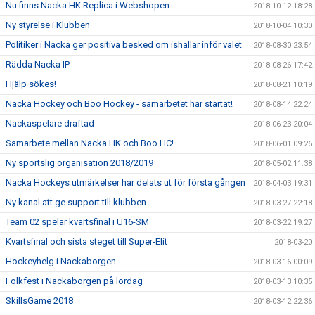
Nu finns Nacka HK Replica i Webshopen
2018-10-12 18:28
Ny styrelse i Klubben
2018-10-04 10:30
Politiker i Nacka ger positiva besked om ishallar inför valet
2018-08-30 23:54
Rädda Nacka IP
2018-08-26 17:42
Hjälp sökes!
2018-08-21 10:19
Nacka Hockey och Boo Hockey - samarbetet har startat!
2018-08-14 22:24
Nackaspelare draftad
2018-06-23 20:04
Samarbete mellan Nacka HK och Boo HC!
2018-06-01 09:26
Ny sportslig organisation 2018/2019
2018-05-02 11:38
Nacka Hockeys utmärkelser har delats ut för första gången
2018-04-03 19:31
Ny kanal att ge support till klubben
2018-03-27 22:18
Team 02 spelar kvartsfinal i U16-SM
2018-03-22 19:27
Kvartsfinal och sista steget till Super-Elit
2018-03-20
Hockeyhelg i Nackaborgen
2018-03-16 00:09
Folkfest i Nackaborgen på lördag
2018-03-13 10:35
SkillsGame 2018
2018-03-12 22:36