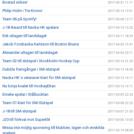
Bostad sökes!
2017-05-31 11:11
Philip Holm i Tre Kronor
2017-05-14 13:01
Team 06 på Spotify!
2017-05-08 12:17
J-18 Award till Nacka HK spelare
2017-04-14 15:25
Erik uttagen till landslaget
2017-04-11 18:59
Jakob Forsbacka Karlsson till Boston Bruins
2017-04-05 15:41
Alexander uttagen till landslaget
2017-04-04 23:11
Team 02 till slutspel i Stockholm Hockey Cup
2017-03-14 21:29
Dubbla framgångar i SM-slutspel
2017-03-13 18:30
Nacka HK´s veteraner klart för SM-slutspel
2017-03-13 14:11
Nu börja kvalet till HockeyEttan
2017-03-10 14:11
Emelie spelar i Stålbucklan
2017-03-09 22:24
Team 01 klart för SM-Slutspel
2017-03-08 22:25
J-18 till SM-slutspel
2017-03-07 21:03
J20 till förkval mot SuperElit
2017-03-05 13:05
Missa inte möjlig sponsring till klubben, lagen och enskilda
2017-02-14 08:00
spelare