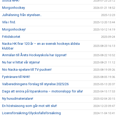
Stötta NHK!
2026-01-23 23:12
Morgonhockey
2026-01-21 18:52
Julhälsning från styrelsen..
2025-12-23
Vila i frid.
2025-12-20 13:44
Morgonhockey!
2025-10-12 14:19
Fritidskortet
2025-09-24
Nacka HK firar 120 år – en av svensk hockeys äldsta
2025-08-23 16:13
klubbar
Anmälan till Årets Hockeyskola har öppnat!
2025-08-22 10:52
Nu har vi hittat vår stjärna!
2025-08-21 11:12
Nio Nacka-spelare till TV-pucken!
2025-08-19 09:26
Fystränare till NHK!
2025-08-05 19:36
Valberedningens förslag till styrelse 2025/26
2025-05-13 20:37
Dags att snöra på löparskorna – motionslopp för alla!
2025-04-15 17:53
Ny huvudmaterialare!
2025-02-04 20:15
En höstsäsong som går mot sitt slut!
2024-12-23 09:47
Licensförsäkring/Olycksfallsförsäkring
2024-11-04 10:41