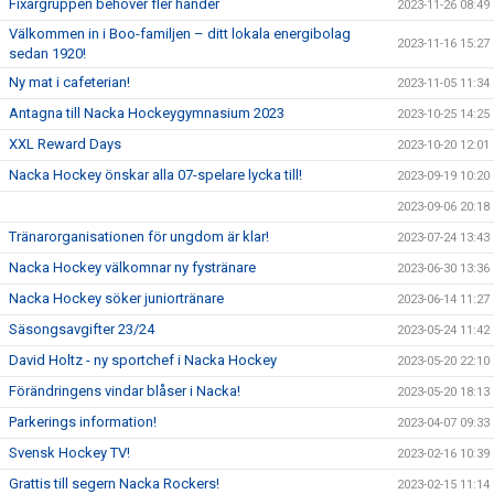
Fixargruppen behöver fler händer
2023-11-26 08:49
Välkommen in i Boo-familjen – ditt lokala energibolag
2023-11-16 15:27
sedan 1920!
Ny mat i cafeterian!
2023-11-05 11:34
Antagna till Nacka Hockeygymnasium 2023
2023-10-25 14:25
XXL Reward Days
2023-10-20 12:01
Nacka Hockey önskar alla 07-spelare lycka till!
2023-09-19 10:20
2023-09-06 20:18
Tränarorganisationen för ungdom är klar!
2023-07-24 13:43
Nacka Hockey välkomnar ny fystränare
2023-06-30 13:36
Nacka Hockey söker juniortränare
2023-06-14 11:27
Säsongsavgifter 23/24
2023-05-24 11:42
David Holtz - ny sportchef i Nacka Hockey
2023-05-20 22:10
Förändringens vindar blåser i Nacka!
2023-05-20 18:13
Parkerings information!
2023-04-07 09:33
Svensk Hockey TV!
2023-02-16 10:39
Grattis till segern Nacka Rockers!
2023-02-15 11:14