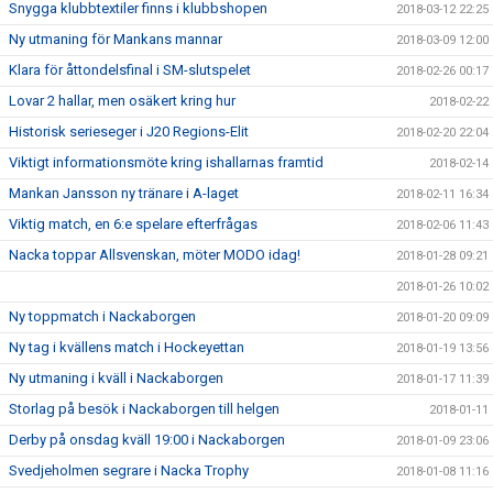
Snygga klubbtextiler finns i klubbshopen
2018-03-12 22:25
Ny utmaning för Mankans mannar
2018-03-09 12:00
Klara för åttondelsfinal i SM-slutspelet
2018-02-26 00:17
Lovar 2 hallar, men osäkert kring hur
2018-02-22
Historisk serieseger i J20 Regions-Elit
2018-02-20 22:04
Viktigt informationsmöte kring ishallarnas framtid
2018-02-14
Mankan Jansson ny tränare i A-laget
2018-02-11 16:34
Viktig match, en 6:e spelare efterfrågas
2018-02-06 11:43
Nacka toppar Allsvenskan, möter MODO idag!
2018-01-28 09:21
2018-01-26 10:02
Ny toppmatch i Nackaborgen
2018-01-20 09:09
Ny tag i kvällens match i Hockeyettan
2018-01-19 13:56
Ny utmaning i kväll i Nackaborgen
2018-01-17 11:39
Storlag på besök i Nackaborgen till helgen
2018-01-11
Derby på onsdag kväll 19:00 i Nackaborgen
2018-01-09 23:06
Svedjeholmen segrare i Nacka Trophy
2018-01-08 11:16