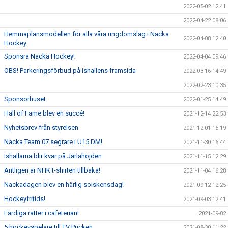
2022-05-02 12:41
2022-04-22 08:06
Hemmaplansmodellen för alla våra ungdomslag i Nacka
2022-04-08 12:40
Hockey
Sponsra Nacka Hockey!
2022-04-04 09:46
OBS! Parkeringsförbud på ishallens framsida
2022-03-16 14:49
2022-02-23 10:35
Sponsorhuset
2022-01-25 14:49
Hall of Fame blev en succé!
2021-12-14 22:53
Nyhetsbrev från styrelsen
2021-12-01 15:19
Nacka Team 07 segrare i U15 DM!
2021-11-30 16:44
Ishallarna blir kvar på Järlahöjden
2021-11-15 12:29
Äntligen är NHK t-shirten tillbaka!
2021-11-04 16:28
Nackadagen blev en härlig solskensdag!
2021-09-12 12:25
Hockeyfritids!
2021-09-03 12:41
Färdiga rätter i cafeterian!
2021-09-02
5 hockeyspelare till TV Pucken....
2021-08-30 11:22