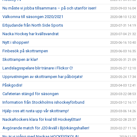
Nu måste vi jobba tillsammans – på och utanför isen!
2020-09-03 16:04
Välkomna till säsongen 2020/2021
2020-08-10 12:32
Erbjudande från North Side Sports
2020-07-31 14:19
Nacka Hockey har kvällsvandrat
2020-07-04 21:32
Nytt i shoppen!
2020-06-16 10:40
Finbesök på skottrampen
2020-06-03 16:35
Skottrampen är klar!
2020-05-31 21:09
Landslagsspelare blir tränare i Flickor C!
2020-05-27 12:10
Upprustningen av skottrampen har påbörjats!
2020-05-24 17:34
Påskgodis!
2020-04-03 12:41
Cafeterian stängd för säsongen
2020-03-22 08:53
Information från Stockholms ishockeyförbund
2020-03-12 16:17
Hjälp oss att rusta upp vår skottramp!
2020-03-06 14:26
NackaRockers klara för kval till HockeyEttan!
2020-02-28 23:37
Avgörande match för J20 ikväll i Björkängshallen!
2020-02-27 11:16
Nu är vi igång med Nackas HOCKEYSKOLA!
2019-11-15