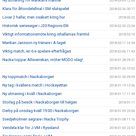
Ny utmaning för Mankans mannar
2018-03-09 12:00
Klara för åttondelsfinal i SM-slutspelet
2018-02-26 00:17
Lovar 2 hallar, men osäkert kring hur
2018-02-22
Historisk serieseger i J20 Regions-Elit
2018-02-20 22:04
Viktigt informationsmöte kring ishallarnas framtid
2018-02-14
Mankan Jansson ny tränare i A-laget
2018-02-11 16:34
Viktig match, en 6:e spelare efterfrågas
2018-02-06 11:43
Nacka toppar Allsvenskan, möter MODO idag!
2018-01-28 09:21
2018-01-26 10:02
Ny toppmatch i Nackaborgen
2018-01-20 09:09
Ny tag i kvällens match i Hockeyettan
2018-01-19 13:56
Ny utmaning i kväll i Nackaborgen
2018-01-17 11:39
Storlag på besök i Nackaborgen till helgen
2018-01-11
Derby på onsdag kväll 19:00 i Nackaborgen
2018-01-09 23:06
Svedjeholmen segrare i Nacka Trophy
2018-01-08 11:16
Vendela klar för J-VM i Ryssland
2018-01-03 22:57