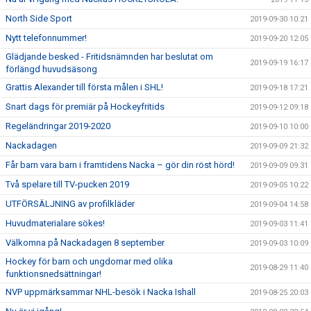
North Side Sport
2019-09-30 10:21
Nytt telefonnummer!
2019-09-20 12:05
Glädjande besked - Fritidsnämnden har beslutat om
2019-09-19 16:17
förlängd huvudsäsong
Grattis Alexander till första målen i SHL!
2019-09-18 17:21
Snart dags för premiär på Hockeyfritids
2019-09-12 09:18
Regeländringar 2019-2020
2019-09-10 10:00
Nackadagen
2019-09-09 21:32
Får barn vara barn i framtidens Nacka – gör din röst hörd!
2019-09-09 09:31
Två spelare till TV-pucken 2019
2019-09-05 10:22
UTFÖRSÄLJNING av profilkläder
2019-09-04 14:58
Huvudmaterialare sökes!
2019-09-03 11:41
Välkomna på Nackadagen 8 september
2019-09-03 10:09
Hockey för barn och ungdomar med olika
2019-08-29 11:40
funktionsnedsättningar!
NVP uppmärksammar NHL-besök i Nacka Ishall
2019-08-25 20:03