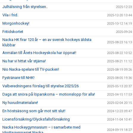
Julhälsning från styrelsen..
2025-12-23
Vila i frid.
2025-12-20 13:44
Morgonhockey!
2025-10-12 14:19
Fritidskortet
2025-09-24
Nacka HK firar 120 år – en av svensk hockeys äldsta
2025-08-23 16:13
klubbar
Anmälan till Årets Hockeyskola har öppnat!
2025-08-22 10:52
Nu har vi hittat vår stjärna!
2025-08-21 11:12
Nio Nacka-spelare till TV-pucken!
2025-08-19 09:26
Fystränare till NHK!
2025-08-05 19:36
Valberedningens förslag till styrelse 2025/26
2025-05-13 20:37
Dags att snöra på löparskorna – motionslopp för alla!
2025-04-15 17:53
Ny huvudmaterialare!
2025-02-04 20:15
En höstsäsong som går mot sitt slut!
2024-12-23 09:47
Licensförsäkring/Olycksfallsförsäkring
2024-11-04 10:41
Nacka Hockeygymnasium – i samarbete med
2024-09-19 18:27
Idrottsgymnasiet Nacka