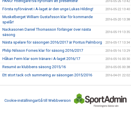
PANG! Ytterligare två nyförvärv att presentera!
2016-05-26 13:42
Första nyförvärvet i A-laget är den unge Lukas Hilding!
2016-05-22 13:40
Muskelberget William Gustafsson klar för kommande
2016-05-20 13:38
spelår!
Nackasonen Daniel Thomasson förlänger över nästa
2016-05-19 13:35
säsong
Nästa spelare för säsongen 2016/2017 är Pontus Palmborg
2016-05-17 13:34
Philip Nilsson Fornes klar för säsong 2016/2017
2016-05-16 13:29
Håkan Ferm klar som tränare i A-laget 2016/17
2016-05-16 00:30
Resumé av klubbens säsong 2015/16
2016-05-05 00:38
Ett stort tack och summering av säsongen 2015/2016
2016-04-01 22:02
Cookie-inställningar
Gå till Webbversion