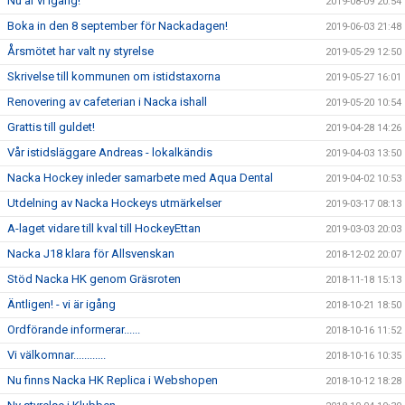
Nu är vi igång!
2019-08-09 20:54
Boka in den 8 september för Nackadagen!
2019-06-03 21:48
Årsmötet har valt ny styrelse
2019-05-29 12:50
Skrivelse till kommunen om istidstaxorna
2019-05-27 16:01
Renovering av cafeterian i Nacka ishall
2019-05-20 10:54
Grattis till guldet!
2019-04-28 14:26
Vår istidsläggare Andreas - lokalkändis
2019-04-03 13:50
Nacka Hockey inleder samarbete med Aqua Dental
2019-04-02 10:53
Utdelning av Nacka Hockeys utmärkelser
2019-03-17 08:13
A-laget vidare till kval till HockeyEttan
2019-03-03 20:03
Nacka J18 klara för Allsvenskan
2018-12-02 20:07
Stöd Nacka HK genom Gräsroten
2018-11-18 15:13
Äntligen! - vi är igång
2018-10-21 18:50
Ordförande informerar......
2018-10-16 11:52
Vi välkomnar............
2018-10-16 10:35
Nu finns Nacka HK Replica i Webshopen
2018-10-12 18:28