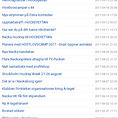
Hemmapremiär i Hockeyettan
2017-09-19 22:48
Höstlovscamper v.44
2017-09-18 20:08
Nya utrymmen på Östra kortsidan
2017-09-15 17:00
Upptaktsträff i HOCKEYETTAN
2017-09-12 09:37
Hur ser du på ditt barns idrottande?
2017-09-11 13:13
Nacka Hockey till HOCKEYETTAN
2017-09-10 20:32
Planera med HÖSTLOVSCAMP 2017 - Snart öppnar anmälan
2017-09-07 21:52
Nya Nacka handsken
2017-08-24 20:43
Flera Nackaspelare uttagna till TV-Pucken
2017-08-22 21:37
Nytt samarbete med profilshop
2017-08-20 22:23
Stockholm Hockey Week 21-26 augusti
2017-08-16 23:24
Det är is i Nackaborg igen!
2017-08-07 22:50
Klubben förstärker organisationen kring A-laget
2017-06-18 21:04
Nacka HK får fint stipendium
2017-06-14 22:56
Ny A-lagstränare!
2017-06-02 10:10
Bostad sökes!
2017-05-31 11:11