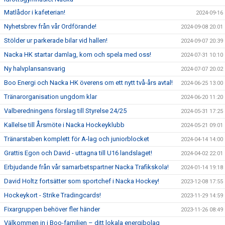
Matlådor i kafeterian!
2024-09-16
Nyhetsbrev från vår Ordförande!
2024-09-08 20:01
Stölder ur parkerade bilar vid hallen!
2024-09-07 20:39
Nacka HK startar damlag, kom och spela med oss!
2024-07-31 10:10
Ny halvplansansvarig
2024-07-07 20:02
Boo Energi och Nacka HK överens om ett nytt två-års avtal!
2024-06-25 13:00
Tränarorganisation ungdom klar
2024-06-20 11:20
Valberedningens förslag till Styrelse 24/25
2024-05-31 17:25
Kallelse till Årsmöte i Nacka Hockeyklubb
2024-05-21 09:01
Tränarstaben komplett för A-lag och juniorblocket
2024-04-14 14:00
Grattis Egon och David - uttagna till U16 landslaget!
2024-04-02 22:01
Erbjudande från vår samarbetspartner Nacka Trafikskola!
2024-01-14 19:18
David Holtz fortsätter som sportchef i Nacka Hockey!
2023-12-08 17:55
Hockeykort - Strike Tradingcards!
2023-11-29 14:59
Fixargruppen behöver fler händer
2023-11-26 08:49
Välkommen in i Boo-familjen – ditt lokala energibolag