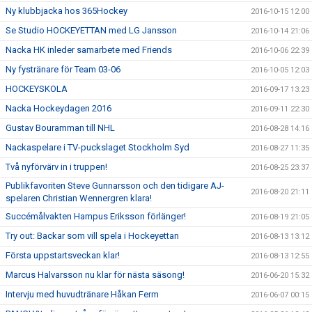
Ny klubbjacka hos 365Hockey
2016-10-15 12:00
Se Studio HOCKEYETTAN med LG Jansson
2016-10-14 21:06
Nacka HK inleder samarbete med Friends
2016-10-06 22:39
Ny fystränare för Team 03-06
2016-10-05 12:03
HOCKEYSKOLA
2016-09-17 13:23
Nacka Hockeydagen 2016
2016-09-11 22:30
Gustav Bouramman till NHL
2016-08-28 14:16
Nackaspelare i TV-puckslaget Stockholm Syd
2016-08-27 11:35
Två nyförvärv in i truppen!
2016-08-25 23:37
Publikfavoriten Steve Gunnarsson och den tidigare AJ-
2016-08-20 21:11
spelaren Christian Wennergren klara!
Succémålvakten Hampus Eriksson förlänger!
2016-08-19 21:05
Try out: Backar som vill spela i Hockeyettan
2016-08-13 13:12
Första uppstartsveckan klar!
2016-08-13 12:55
Marcus Halvarsson nu klar för nästa säsong!
2016-06-20 15:32
Intervju med huvudtränare Håkan Ferm
2016-06-07 00:15