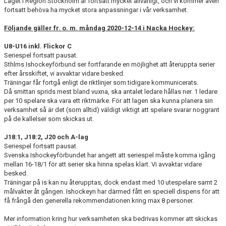
Läget i Region Stockholm är fortsatt mycket allvarligt, och vi kommer även
DOKUMENT
fortsatt behöva ha mycket stora anpassningar i vår verksamhet.
ÖVERGÅNGAR OCH PROVSPEL
Följande gäller fr. o. m. måndag 2020-12-14 i Nacka Hockey:
FÖRSÄKRING
U8-U16 inkl. Flickor C
Seriespel fortsatt pausat.
Sthlms Ishockeyförbund ser fortfarande en möjlighet att återuppta serier
ISTIDER
efter årsskiftet, vi avvaktar vidare besked.
Träningar får fortgå enligt de riktlinjer som tidigare kommunicerats.
NYHETER - ARKIV
Då smittan sprids mest bland vuxna, ska antalet ledare hållas ner. 1 ledare
per 10 spelare ska vara ett riktmärke. För att lagen ska kunna planera sin
verksamhet så är det (som alltid) väldigt viktigt att spelare svarar noggrant
SVENSK HOCKEY TV
på de kallelser som skickas ut.
MEDLEMSHOCKEY
J18:1, J18:2, J20 och A-lag
Seriespel fortsatt pausat.
SCHEMA NACKA SKILLS 2026
Svenska Ishockeyförbundet har angett att seriespel måste komma igång
mellan 16-18/1 för att serier ska hinna spelas klart. Vi avvaktar vidare
besked.
SCHEMA HOCKEY IQ-CAMP
Träningar på is kan nu återupptas, dock endast med 10 utespelare samt 2
målvakter åt gången. Ishockeyn har därmed fått en speciell dispens för att
få frångå den generella rekommendationen kring max 8 personer.
Mer information kring hur verksamheten ska bedrivas kommer att skickas