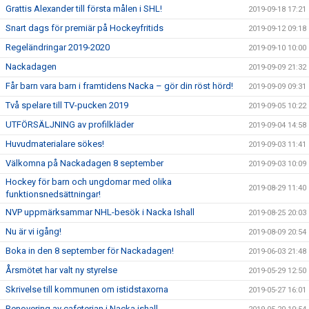
Grattis Alexander till första målen i SHL!
2019-09-18 17:21
Snart dags för premiär på Hockeyfritids
2019-09-12 09:18
Regeländringar 2019-2020
2019-09-10 10:00
Nackadagen
2019-09-09 21:32
Får barn vara barn i framtidens Nacka – gör din röst hörd!
2019-09-09 09:31
Två spelare till TV-pucken 2019
2019-09-05 10:22
UTFÖRSÄLJNING av profilkläder
2019-09-04 14:58
Huvudmaterialare sökes!
2019-09-03 11:41
Välkomna på Nackadagen 8 september
2019-09-03 10:09
Hockey för barn och ungdomar med olika
2019-08-29 11:40
funktionsnedsättningar!
NVP uppmärksammar NHL-besök i Nacka Ishall
2019-08-25 20:03
Nu är vi igång!
2019-08-09 20:54
Boka in den 8 september för Nackadagen!
2019-06-03 21:48
Årsmötet har valt ny styrelse
2019-05-29 12:50
Skrivelse till kommunen om istidstaxorna
2019-05-27 16:01
Renovering av cafeterian i Nacka ishall