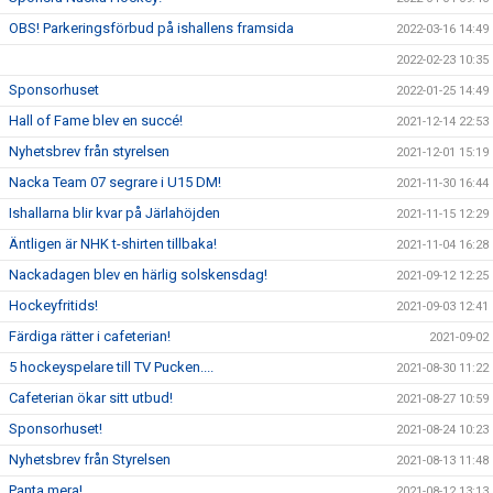
OBS! Parkeringsförbud på ishallens framsida
2022-03-16 14:49
2022-02-23 10:35
Sponsorhuset
2022-01-25 14:49
Hall of Fame blev en succé!
2021-12-14 22:53
Nyhetsbrev från styrelsen
2021-12-01 15:19
Nacka Team 07 segrare i U15 DM!
2021-11-30 16:44
Ishallarna blir kvar på Järlahöjden
2021-11-15 12:29
Äntligen är NHK t-shirten tillbaka!
2021-11-04 16:28
Nackadagen blev en härlig solskensdag!
2021-09-12 12:25
Hockeyfritids!
2021-09-03 12:41
Färdiga rätter i cafeterian!
2021-09-02
5 hockeyspelare till TV Pucken....
2021-08-30 11:22
Cafeterian ökar sitt utbud!
2021-08-27 10:59
Sponsorhuset!
2021-08-24 10:23
Nyhetsbrev från Styrelsen
2021-08-13 11:48
Panta mera!
2021-08-12 13:13