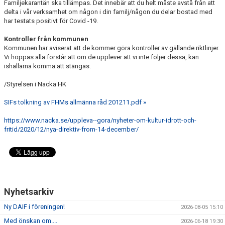
Familjekarantän ska tillämpas. Det innebär att du helt måste avstå från att
delta i vår verksamhet om någon i din familj/någon du delar bostad med
har testats positivt för Covid -19.
Kontroller från kommunen
Kommunen har aviserat att de kommer göra kontroller av gällande riktlinjer.
Vi hoppas alla förstår att om de upplever att vi inte följer dessa, kan
ishallarna komma att stängas.
/Styrelsen i Nacka HK
SIFs tolkning av FHMs allmänna råd 201211.pdf »
https://www.nacka.se/uppleva--gora/nyheter-om-kultur-idrott-och-
fritid/2020/12/nya-direktiv-from-14-december/
Nyhetsarkiv
Ny DAIF i föreningen!
2026-08-05 15:10
Med önskan om....
2026-06-18 19:30