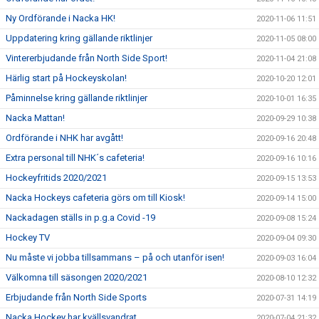
Ny Ordförande i Nacka HK!
2020-11-06 11:51
Uppdatering kring gällande riktlinjer
2020-11-05 08:00
Vintererbjudande från North Side Sport!
2020-11-04 21:08
Härlig start på Hockeyskolan!
2020-10-20 12:01
Påminnelse kring gällande riktlinjer
2020-10-01 16:35
Nacka Mattan!
2020-09-29 10:38
Ordförande i NHK har avgått!
2020-09-16 20:48
Extra personal till NHK´s cafeteria!
2020-09-16 10:16
Hockeyfritids 2020/2021
2020-09-15 13:53
Nacka Hockeys cafeteria görs om till Kiosk!
2020-09-14 15:00
Nackadagen ställs in p.g.a Covid -19
2020-09-08 15:24
Hockey TV
2020-09-04 09:30
Nu måste vi jobba tillsammans – på och utanför isen!
2020-09-03 16:04
Välkomna till säsongen 2020/2021
2020-08-10 12:32
Erbjudande från North Side Sports
2020-07-31 14:19
Nacka Hockey har kvällsvandrat
2020-07-04 21:32