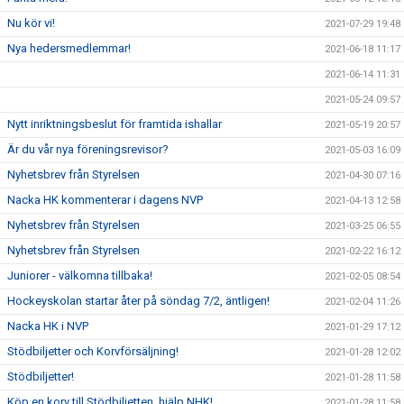
Nu kör vi!
2021-07-29 19:48
Nya hedersmedlemmar!
2021-06-18 11:17
2021-06-14 11:31
2021-05-24 09:57
Nytt inriktningsbeslut för framtida ishallar
2021-05-19 20:57
Är du vår nya föreningsrevisor?
2021-05-03 16:09
Nyhetsbrev från Styrelsen
2021-04-30 07:16
Nacka HK kommenterar i dagens NVP
2021-04-13 12:58
Nyhetsbrev från Styrelsen
2021-03-25 06:55
Nyhetsbrev från Styrelsen
2021-02-22 16:12
Juniorer - välkomna tillbaka!
2021-02-05 08:54
Hockeyskolan startar åter på söndag 7/2, äntligen!
2021-02-04 11:26
Nacka HK i NVP
2021-01-29 17:12
Stödbiljetter och Korvförsäljning!
2021-01-28 12:02
Stödbiljetter!
2021-01-28 11:58
Köp en korv till Stödbiljetten, hjälp NHK!
2021-01-28 11:58