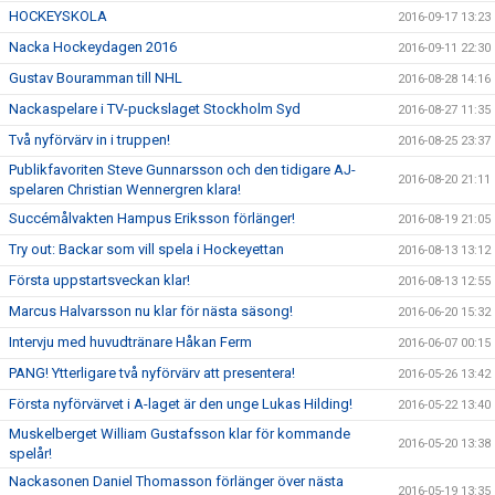
HOCKEYSKOLA
2016-09-17 13:23
Nacka Hockeydagen 2016
2016-09-11 22:30
Gustav Bouramman till NHL
2016-08-28 14:16
Nackaspelare i TV-puckslaget Stockholm Syd
2016-08-27 11:35
Två nyförvärv in i truppen!
2016-08-25 23:37
Publikfavoriten Steve Gunnarsson och den tidigare AJ-
2016-08-20 21:11
spelaren Christian Wennergren klara!
Succémålvakten Hampus Eriksson förlänger!
2016-08-19 21:05
Try out: Backar som vill spela i Hockeyettan
2016-08-13 13:12
Första uppstartsveckan klar!
2016-08-13 12:55
Marcus Halvarsson nu klar för nästa säsong!
2016-06-20 15:32
Intervju med huvudtränare Håkan Ferm
2016-06-07 00:15
PANG! Ytterligare två nyförvärv att presentera!
2016-05-26 13:42
Första nyförvärvet i A-laget är den unge Lukas Hilding!
2016-05-22 13:40
Muskelberget William Gustafsson klar för kommande
2016-05-20 13:38
spelår!
Nackasonen Daniel Thomasson förlänger över nästa
2016-05-19 13:35