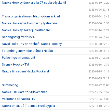
Nacka Hockey önskar alla 07-spelare lycka till!
2023-09-19 10:20
2023-09-06 20:18
Tränarorganisationen för ungdom är klar!
2023-07-24 13:43
Nacka Hockey välkomnar ny fystränare
2023-06-30 13:36
Nacka Hockey söker juniortränare
2023-06-14 11:27
Säsongsavgifter 23/24
2023-05-24 11:42
David Holtz - ny sportchef i Nacka Hockey
2023-05-20 22:10
Förändringens vindar blåser i Nacka!
2023-05-20 18:13
Parkerings information!
2023-04-07 09:33
Svensk Hockey TV!
2023-02-16 10:39
Grattis till segern Nacka Rockers!
2023-02-15 11:14
2023-01-25 08:12
Summering….
2023-01-22 21:00
Nacka J18 klara för Allsvenskan
2022-12-05 19:57
Välkomna till Nacka HK!
2022-12-05 15:32
Nacka prisat på Tidernas Hockeygala
2022-11-18 17:42