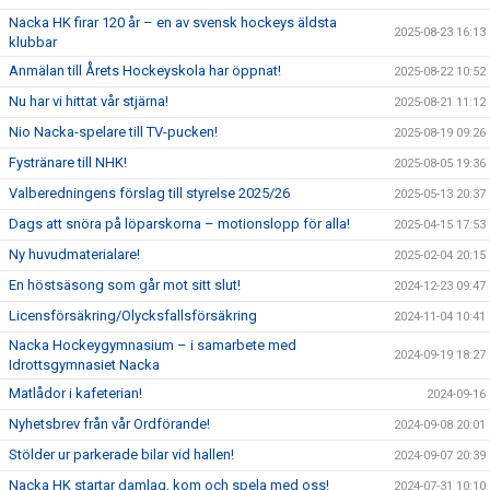
Nacka HK firar 120 år – en av svensk hockeys äldsta
2025-08-23 16:13
klubbar
Anmälan till Årets Hockeyskola har öppnat!
2025-08-22 10:52
Nu har vi hittat vår stjärna!
2025-08-21 11:12
Nio Nacka-spelare till TV-pucken!
2025-08-19 09:26
Fystränare till NHK!
2025-08-05 19:36
Valberedningens förslag till styrelse 2025/26
2025-05-13 20:37
Dags att snöra på löparskorna – motionslopp för alla!
2025-04-15 17:53
Ny huvudmaterialare!
2025-02-04 20:15
En höstsäsong som går mot sitt slut!
2024-12-23 09:47
Licensförsäkring/Olycksfallsförsäkring
2024-11-04 10:41
Nacka Hockeygymnasium – i samarbete med
2024-09-19 18:27
Idrottsgymnasiet Nacka
Matlådor i kafeterian!
2024-09-16
Nyhetsbrev från vår Ordförande!
2024-09-08 20:01
Stölder ur parkerade bilar vid hallen!
2024-09-07 20:39
Nacka HK startar damlag, kom och spela med oss!
2024-07-31 10:10