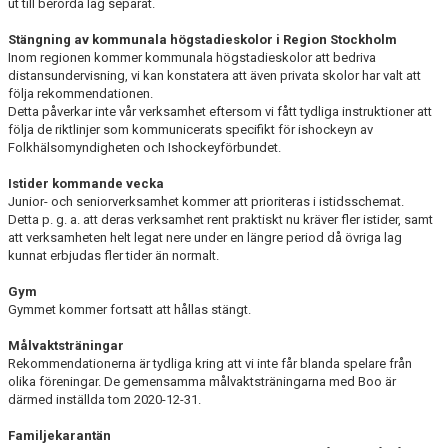
ut till berörda lag separat.
Stängning av kommunala högstadieskolor i Region Stockholm
Inom regionen kommer kommunala högstadieskolor att bedriva
distansundervisning, vi kan konstatera att även privata skolor har valt att
följa rekommendationen.
Detta påverkar inte vår verksamhet eftersom vi fått tydliga instruktioner att
följa de riktlinjer som kommunicerats specifikt för ishockeyn av
Folkhälsomyndigheten och Ishockeyförbundet.
Istider kommande vecka
Junior- och seniorverksamhet kommer att prioriteras i istidsschemat.
Detta p. g. a. att deras verksamhet rent praktiskt nu kräver fler istider, samt
att verksamheten helt legat nere under en längre period då övriga lag
kunnat erbjudas fler tider än normalt.
Gym
Gymmet kommer fortsatt att hållas stängt.
Målvaktsträningar
Rekommendationerna är tydliga kring att vi inte får blanda spelare från
olika föreningar. De gemensamma målvaktsträningarna med Boo är
därmed inställda tom 2020-12-31.
Familjekarantän