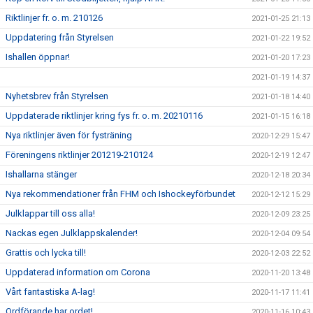
Riktlinjer fr. o. m. 210126
2021-01-25 21:13
Uppdatering från Styrelsen
2021-01-22 19:52
Ishallen öppnar!
2021-01-20 17:23
2021-01-19 14:37
Nyhetsbrev från Styrelsen
2021-01-18 14:40
Uppdaterade riktlinjer kring fys fr. o. m. 20210116
2021-01-15 16:18
Nya riktlinjer även för fysträning
2020-12-29 15:47
Föreningens riktlinjer 201219-210124
2020-12-19 12:47
Ishallarna stänger
2020-12-18 20:34
Nya rekommendationer från FHM och Ishockeyförbundet
2020-12-12 15:29
Julklappar till oss alla!
2020-12-09 23:25
Nackas egen Julklappskalender!
2020-12-04 09:54
Grattis och lycka till!
2020-12-03 22:52
Uppdaterad information om Corona
2020-11-20 13:48
Vårt fantastiska A-lag!
2020-11-17 11:41
Ordförande har ordet!
2020-11-16 10:43