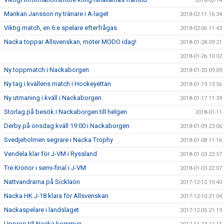
2018-02-14
Mankan Jansson ny tränare i A-laget
2018-02-11 16:34
Viktig match, en 6:e spelare efterfrågas
2018-02-06 11:43
Nacka toppar Allsvenskan, möter MODO idag!
2018-01-28 09:21
2018-01-26 10:02
Ny toppmatch i Nackaborgen
2018-01-20 09:09
Ny tag i kvällens match i Hockeyettan
2018-01-19 13:56
Ny utmaning i kväll i Nackaborgen
2018-01-17 11:39
Storlag på besök i Nackaborgen till helgen
2018-01-11
Derby på onsdag kväll 19:00 i Nackaborgen
2018-01-09 23:06
Svedjeholmen segrare i Nacka Trophy
2018-01-08 11:16
Vendela klar för J-VM i Ryssland
2018-01-03 22:57
Tre Kronor i semi-final i J-VM
2018-01-03 22:07
Nattvandrarna på Sicklaön
2017-12-12 10:40
Nacka HK J-18 klara för Allsvenskan
2017-12-10 21:04
Nackaspelare i landslaget
2017-12-05 21:19
Upprop till Nacka kommun