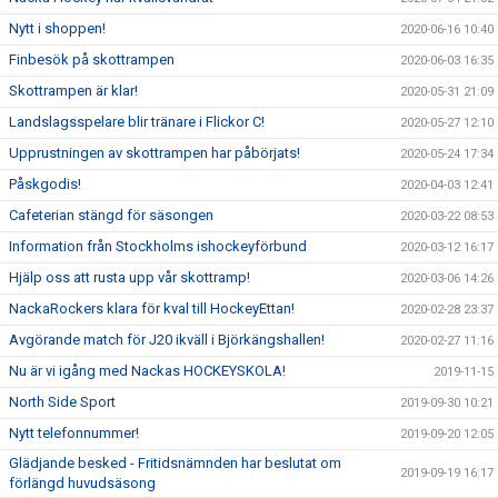
Nytt i shoppen!
2020-06-16 10:40
Finbesök på skottrampen
2020-06-03 16:35
Skottrampen är klar!
2020-05-31 21:09
Landslagsspelare blir tränare i Flickor C!
2020-05-27 12:10
Upprustningen av skottrampen har påbörjats!
2020-05-24 17:34
Påskgodis!
2020-04-03 12:41
Cafeterian stängd för säsongen
2020-03-22 08:53
Information från Stockholms ishockeyförbund
2020-03-12 16:17
Hjälp oss att rusta upp vår skottramp!
2020-03-06 14:26
NackaRockers klara för kval till HockeyEttan!
2020-02-28 23:37
Avgörande match för J20 ikväll i Björkängshallen!
2020-02-27 11:16
Nu är vi igång med Nackas HOCKEYSKOLA!
2019-11-15
North Side Sport
2019-09-30 10:21
Nytt telefonnummer!
2019-09-20 12:05
Glädjande besked - Fritidsnämnden har beslutat om
2019-09-19 16:17
förlängd huvudsäsong