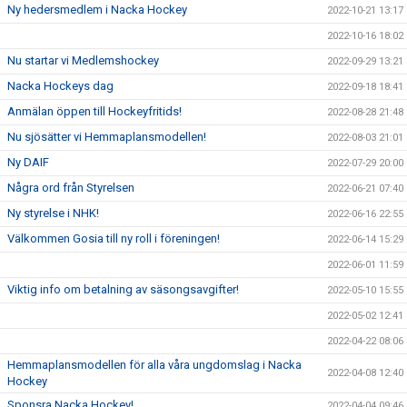
Ny hedersmedlem i Nacka Hockey
2022-10-21 13:17
2022-10-16 18:02
Nu startar vi Medlemshockey
2022-09-29 13:21
Nacka Hockeys dag
2022-09-18 18:41
Anmälan öppen till Hockeyfritids!
2022-08-28 21:48
Nu sjösätter vi Hemmaplansmodellen!
2022-08-03 21:01
Ny DAIF
2022-07-29 20:00
Några ord från Styrelsen
2022-06-21 07:40
Ny styrelse i NHK!
2022-06-16 22:55
Välkommen Gosia till ny roll i föreningen!
2022-06-14 15:29
2022-06-01 11:59
Viktig info om betalning av säsongsavgifter!
2022-05-10 15:55
2022-05-02 12:41
2022-04-22 08:06
Hemmaplansmodellen för alla våra ungdomslag i Nacka
2022-04-08 12:40
Hockey
Sponsra Nacka Hockey!
2022-04-04 09:46