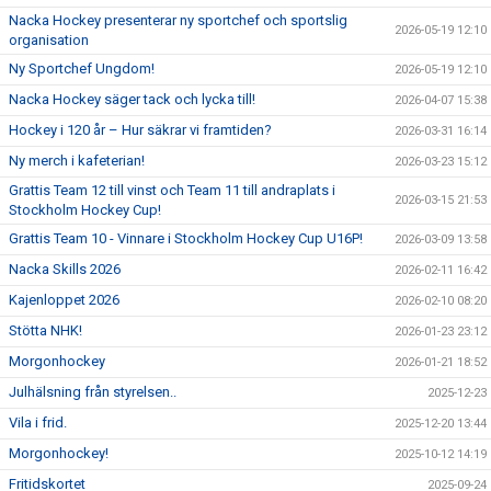
Nacka Hockey presenterar ny sportchef och sportslig
2026-05-19 12:10
organisation
Ny Sportchef Ungdom!
2026-05-19 12:10
Nacka Hockey säger tack och lycka till!
2026-04-07 15:38
Hockey i 120 år – Hur säkrar vi framtiden?
2026-03-31 16:14
Ny merch i kafeterian!
2026-03-23 15:12
Grattis Team 12 till vinst och Team 11 till andraplats i
2026-03-15 21:53
Stockholm Hockey Cup!
Grattis Team 10 - Vinnare i Stockholm Hockey Cup U16P!
2026-03-09 13:58
Nacka Skills 2026
2026-02-11 16:42
Kajenloppet 2026
2026-02-10 08:20
Stötta NHK!
2026-01-23 23:12
Morgonhockey
2026-01-21 18:52
Julhälsning från styrelsen..
2025-12-23
Vila i frid.
2025-12-20 13:44
Morgonhockey!
2025-10-12 14:19
Fritidskortet
2025-09-24