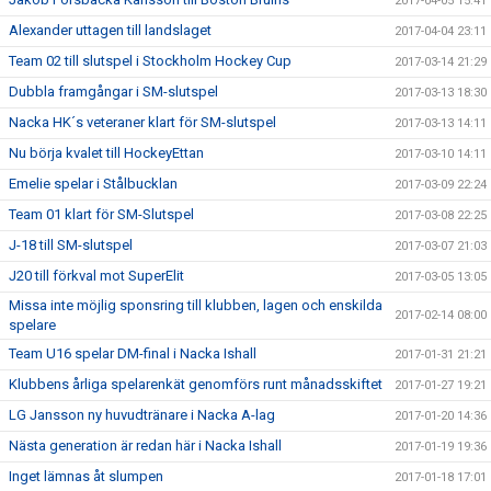
2017-04-05 15:41
Alexander uttagen till landslaget
2017-04-04 23:11
Team 02 till slutspel i Stockholm Hockey Cup
2017-03-14 21:29
Dubbla framgångar i SM-slutspel
2017-03-13 18:30
Nacka HK´s veteraner klart för SM-slutspel
2017-03-13 14:11
Nu börja kvalet till HockeyEttan
2017-03-10 14:11
Emelie spelar i Stålbucklan
2017-03-09 22:24
Team 01 klart för SM-Slutspel
2017-03-08 22:25
J-18 till SM-slutspel
2017-03-07 21:03
J20 till förkval mot SuperElit
2017-03-05 13:05
Missa inte möjlig sponsring till klubben, lagen och enskilda
2017-02-14 08:00
spelare
Team U16 spelar DM-final i Nacka Ishall
2017-01-31 21:21
Klubbens årliga spelarenkät genomförs runt månadsskiftet
2017-01-27 19:21
LG Jansson ny huvudtränare i Nacka A-lag
2017-01-20 14:36
Nästa generation är redan här i Nacka Ishall
2017-01-19 19:36
Inget lämnas åt slumpen
2017-01-18 17:01