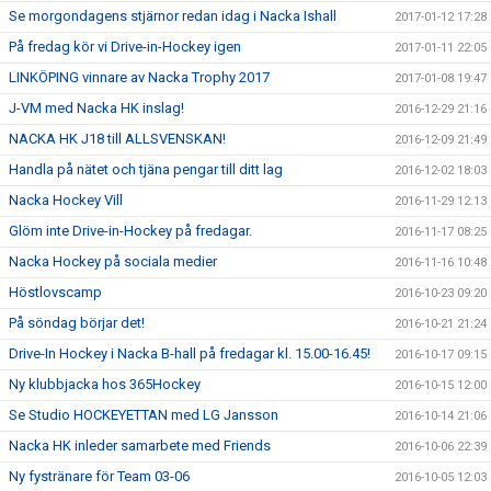
Se morgondagens stjärnor redan idag i Nacka Ishall
2017-01-12 17:28
På fredag kör vi Drive-in-Hockey igen
2017-01-11 22:05
LINKÖPING vinnare av Nacka Trophy 2017
2017-01-08 19:47
J-VM med Nacka HK inslag!
2016-12-29 21:16
NACKA HK J18 till ALLSVENSKAN!
2016-12-09 21:49
Handla på nätet och tjäna pengar till ditt lag
2016-12-02 18:03
Nacka Hockey Vill
2016-11-29 12:13
Glöm inte Drive-in-Hockey på fredagar.
2016-11-17 08:25
Nacka Hockey på sociala medier
2016-11-16 10:48
Höstlovscamp
2016-10-23 09:20
På söndag börjar det!
2016-10-21 21:24
Drive-In Hockey i Nacka B-hall på fredagar kl. 15.00-16.45!
2016-10-17 09:15
Ny klubbjacka hos 365Hockey
2016-10-15 12:00
Se Studio HOCKEYETTAN med LG Jansson
2016-10-14 21:06
Nacka HK inleder samarbete med Friends
2016-10-06 22:39
Ny fystränare för Team 03-06
2016-10-05 12:03