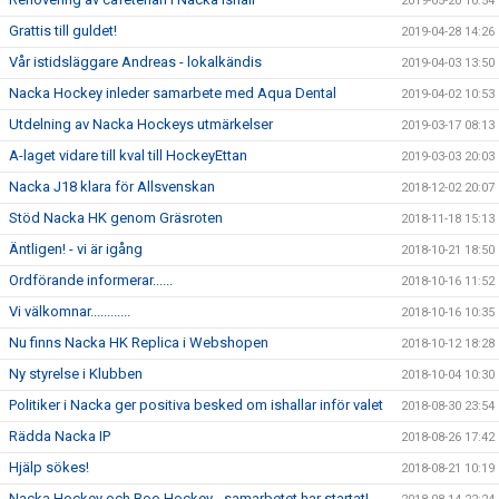
2019-05-20 10:54
Grattis till guldet!
2019-04-28 14:26
Vår istidsläggare Andreas - lokalkändis
2019-04-03 13:50
Nacka Hockey inleder samarbete med Aqua Dental
2019-04-02 10:53
Utdelning av Nacka Hockeys utmärkelser
2019-03-17 08:13
A-laget vidare till kval till HockeyEttan
2019-03-03 20:03
Nacka J18 klara för Allsvenskan
2018-12-02 20:07
Stöd Nacka HK genom Gräsroten
2018-11-18 15:13
Äntligen! - vi är igång
2018-10-21 18:50
Ordförande informerar......
2018-10-16 11:52
Vi välkomnar............
2018-10-16 10:35
Nu finns Nacka HK Replica i Webshopen
2018-10-12 18:28
Ny styrelse i Klubben
2018-10-04 10:30
Politiker i Nacka ger positiva besked om ishallar inför valet
2018-08-30 23:54
Rädda Nacka IP
2018-08-26 17:42
Hjälp sökes!
2018-08-21 10:19
Nacka Hockey och Boo Hockey - samarbetet har startat!