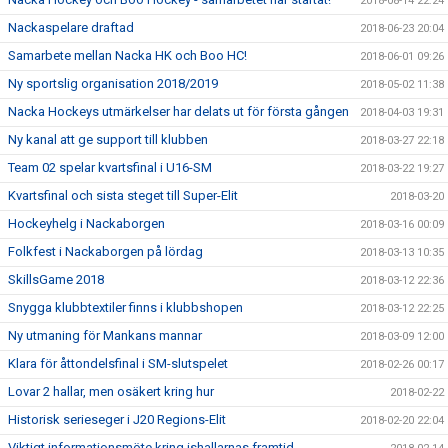
2018-08-14 22:24
Nackaspelare draftad
2018-06-23 20:04
Samarbete mellan Nacka HK och Boo HC!
2018-06-01 09:26
Ny sportslig organisation 2018/2019
2018-05-02 11:38
Nacka Hockeys utmärkelser har delats ut för första gången
2018-04-03 19:31
Ny kanal att ge support till klubben
2018-03-27 22:18
Team 02 spelar kvartsfinal i U16-SM
2018-03-22 19:27
Kvartsfinal och sista steget till Super-Elit
2018-03-20
Hockeyhelg i Nackaborgen
2018-03-16 00:09
Folkfest i Nackaborgen på lördag
2018-03-13 10:35
SkillsGame 2018
2018-03-12 22:36
Snygga klubbtextiler finns i klubbshopen
2018-03-12 22:25
Ny utmaning för Mankans mannar
2018-03-09 12:00
Klara för åttondelsfinal i SM-slutspelet
2018-02-26 00:17
Lovar 2 hallar, men osäkert kring hur
2018-02-22
Historisk serieseger i J20 Regions-Elit
2018-02-20 22:04
Viktigt informationsmöte kring ishallarnas framtid