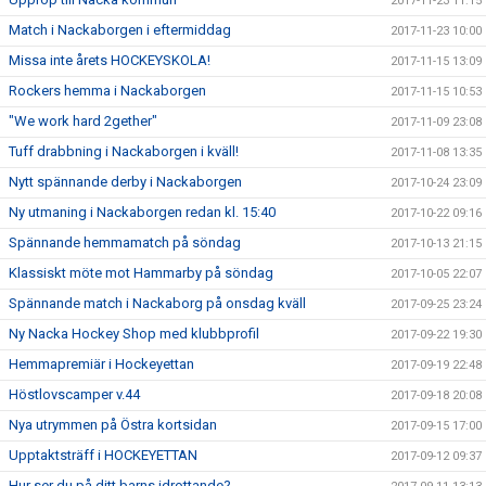
2017-11-23 11:15
Match i Nackaborgen i eftermiddag
2017-11-23 10:00
Missa inte årets HOCKEYSKOLA!
2017-11-15 13:09
Rockers hemma i Nackaborgen
2017-11-15 10:53
"We work hard 2gether"
2017-11-09 23:08
Tuff drabbning i Nackaborgen i kväll!
2017-11-08 13:35
Nytt spännande derby i Nackaborgen
2017-10-24 23:09
Ny utmaning i Nackaborgen redan kl. 15:40
2017-10-22 09:16
Spännande hemmamatch på söndag
2017-10-13 21:15
Klassiskt möte mot Hammarby på söndag
2017-10-05 22:07
Spännande match i Nackaborg på onsdag kväll
2017-09-25 23:24
Ny Nacka Hockey Shop med klubbprofil
2017-09-22 19:30
Hemmapremiär i Hockeyettan
2017-09-19 22:48
Höstlovscamper v.44
2017-09-18 20:08
Nya utrymmen på Östra kortsidan
2017-09-15 17:00
Upptaktsträff i HOCKEYETTAN
2017-09-12 09:37
Hur ser du på ditt barns idrottande?