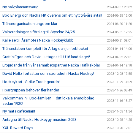
Ny halvplansansvarig
2024-07-07 20:02
Boo Energi och Nacka HK överens om ett nytt två-års avtal!
2024-06-25 13:00
Tränarorganisation ungdom klar
2024-06-20 11:20
Valberedningens förslag till Styrelse 24/25
2024-05-31 17:25
Kallelse till Årsmöte i Nacka Hockeyklubb
2024-05-21 09:01
Tränarstaben komplett för A-lag och juniorblocket
2024-04-14 14:00
Grattis Egon och David - uttagna till U16 landslaget!
2024-04-02 22:01
Erbjudande från vår samarbetspartner Nacka Trafikskola!
2024-01-14 19:18
David Holtz fortsätter som sportchef i Nacka Hockey!
2023-12-08 17:55
Hockeykort - Strike Tradingcards!
2023-11-29 14:59
Fixargruppen behöver fler händer
2023-11-26 08:49
Välkommen in i Boo-familjen – ditt lokala energibolag
2023-11-16 15:27
sedan 1920!
Ny mat i cafeterian!
2023-11-05 11:34
Antagna till Nacka Hockeygymnasium 2023
2023-10-25 14:25
XXL Reward Days
2023-10-20 12:01