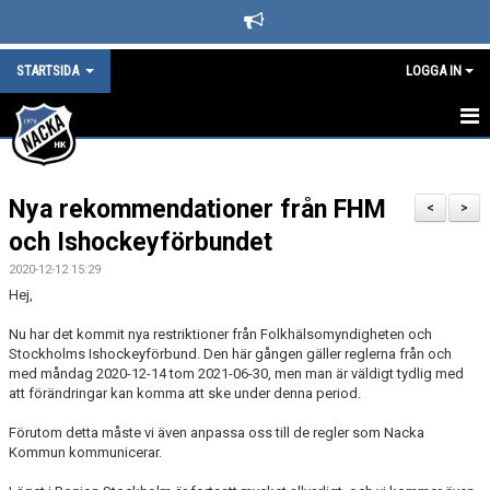
STARTSIDA
LOGGA IN
STARTSIDA
Nya rekommendationer från FHM
DET HÄNDER I NACKA HK
<
>
och Ishockeyförbundet
LEDARE
2020-12-12 15:29
Hej,
BLI SUPPORTER I NACKA HOCKEY
Nu har det kommit nya restriktioner från Folkhälsomyndigheten och
SPONSORER
Stockholms Ishockeyförbund. Den här gången gäller reglerna från och
med måndag 2020-12-14 tom 2021-06-30, men man är väldigt tydlig med
att förändringar kan komma att ske under denna period.
KAFETERIAN
Förutom detta måste vi även anpassa oss till de regler som Nacka
SÄSONGS- OCH MEDLEMSAVGIFTER
Kommun kommunicerar.