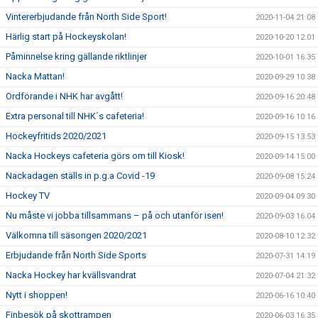
Vintererbjudande från North Side Sport!
2020-11-04 21:08
Härlig start på Hockeyskolan!
2020-10-20 12:01
Påminnelse kring gällande riktlinjer
2020-10-01 16:35
Nacka Mattan!
2020-09-29 10:38
Ordförande i NHK har avgått!
2020-09-16 20:48
Extra personal till NHK´s cafeteria!
2020-09-16 10:16
Hockeyfritids 2020/2021
2020-09-15 13:53
Nacka Hockeys cafeteria görs om till Kiosk!
2020-09-14 15:00
Nackadagen ställs in p.g.a Covid -19
2020-09-08 15:24
Hockey TV
2020-09-04 09:30
Nu måste vi jobba tillsammans – på och utanför isen!
2020-09-03 16:04
Välkomna till säsongen 2020/2021
2020-08-10 12:32
Erbjudande från North Side Sports
2020-07-31 14:19
Nacka Hockey har kvällsvandrat
2020-07-04 21:32
Nytt i shoppen!
2020-06-16 10:40
Finbesök på skottrampen
2020-06-03 16:35