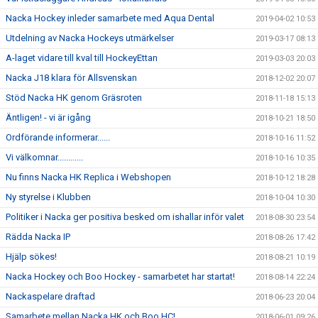
Nacka Hockey inleder samarbete med Aqua Dental
2019-04-02 10:53
Utdelning av Nacka Hockeys utmärkelser
2019-03-17 08:13
A-laget vidare till kval till HockeyEttan
2019-03-03 20:03
Nacka J18 klara för Allsvenskan
2018-12-02 20:07
Stöd Nacka HK genom Gräsroten
2018-11-18 15:13
Äntligen! - vi är igång
2018-10-21 18:50
Ordförande informerar......
2018-10-16 11:52
Vi välkomnar............
2018-10-16 10:35
Nu finns Nacka HK Replica i Webshopen
2018-10-12 18:28
Ny styrelse i Klubben
2018-10-04 10:30
Politiker i Nacka ger positiva besked om ishallar inför valet
2018-08-30 23:54
Rädda Nacka IP
2018-08-26 17:42
Hjälp sökes!
2018-08-21 10:19
Nacka Hockey och Boo Hockey - samarbetet har startat!
2018-08-14 22:24
Nackaspelare draftad
2018-06-23 20:04
Samarbete mellan Nacka HK och Boo HC!
2018-06-01 09:26