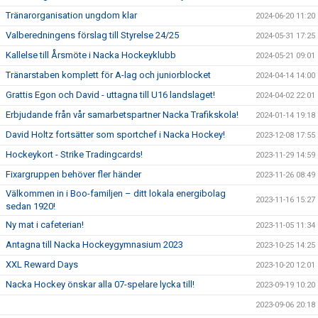
Tränarorganisation ungdom klar
2024-06-20 11:20
Valberedningens förslag till Styrelse 24/25
2024-05-31 17:25
Kallelse till Årsmöte i Nacka Hockeyklubb
2024-05-21 09:01
Tränarstaben komplett för A-lag och juniorblocket
2024-04-14 14:00
Grattis Egon och David - uttagna till U16 landslaget!
2024-04-02 22:01
Erbjudande från vår samarbetspartner Nacka Trafikskola!
2024-01-14 19:18
David Holtz fortsätter som sportchef i Nacka Hockey!
2023-12-08 17:55
Hockeykort - Strike Tradingcards!
2023-11-29 14:59
Fixargruppen behöver fler händer
2023-11-26 08:49
Välkommen in i Boo-familjen – ditt lokala energibolag
2023-11-16 15:27
sedan 1920!
Ny mat i cafeterian!
2023-11-05 11:34
Antagna till Nacka Hockeygymnasium 2023
2023-10-25 14:25
XXL Reward Days
2023-10-20 12:01
Nacka Hockey önskar alla 07-spelare lycka till!
2023-09-19 10:20
2023-09-06 20:18