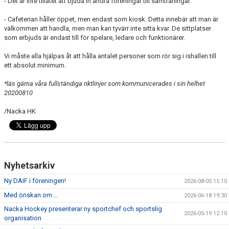
- Det är inte tillåtet att bjuda in andra föreningar till samträningar.
DOKUMENT
- Cafeterian håller öppet, men endast som kiosk. Detta innebär att man är
ÖVERGÅNGAR OCH PROVSPEL
välkommen att handla, men man kan tyvärr inte sitta kvar. De sittplatser
som erbjuds är endast till för spelare, ledare och funktionärer.
FÖRSÄKRING
Vi måste alla hjälpas åt att hålla antalet personer som rör sig i ishallen till
ett absolut minimum.
ISTIDER
*läs gärna våra fullständiga riktlinjer som kommunicerades i sin helhet
NYHETER - ARKIV
20200810
/Nacka HK
SVENSK HOCKEY TV
MEDLEMSHOCKEY
SCHEMA NACKA SKILLS 2026
Nyhetsarkiv
SCHEMA HOCKEY IQ-CAMP
Ny DAIF i föreningen!
2026-08-05 15:10
Med önskan om....
2026-06-18 19:30
Nacka Hockey presenterar ny sportchef och sportslig
2026-05-19 12:10
organisation