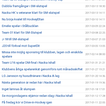
Dubbla framgångar i SM-slutspel
2017-03-13 18:30
Nacka HK´s veteraner klart för SM-slutspel
2017-03-13 14:11
Nu börja kvalet till HockeyEttan
2017-03-10 14:11
Emelie spelar i Stålbucklan
2017-03-09 22:24
Team 01 klart för SM-Slutspel
2017-03-08 22:25
J-18 till SM-slutspel
2017-03-07 21:03
J20 till förkval mot SuperElit
2017-03-05 13:05
Missa inte möjlig sponsring till klubben, lagen och enskilda
2017-02-14 08:00
spelare
Team U16 spelar DM-final i Nacka Ishall
2017-01-31 21:21
Klubbens årliga spelarenkät genomförs runt månadsskiftet
2017-01-27 19:21
LG Jansson ny huvudtränare i Nacka A-lag
2017-01-20 14:36
Nästa generation är redan här i Nacka Ishall
2017-01-19 19:36
Inget lämnas åt slumpen
2017-01-18 17:01
Se morgondagens stjärnor redan idag i Nacka Ishall
2017-01-12 17:28
På fredag kör vi Drive-in-Hockey igen
2017-01-11 22:05