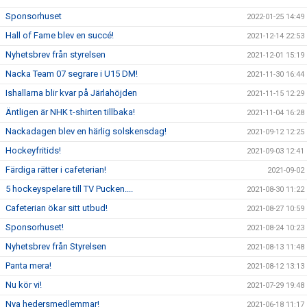
Sponsorhuset
2022-01-25 14:49
Hall of Fame blev en succé!
2021-12-14 22:53
Nyhetsbrev från styrelsen
2021-12-01 15:19
Nacka Team 07 segrare i U15 DM!
2021-11-30 16:44
Ishallarna blir kvar på Järlahöjden
2021-11-15 12:29
Äntligen är NHK t-shirten tillbaka!
2021-11-04 16:28
Nackadagen blev en härlig solskensdag!
2021-09-12 12:25
Hockeyfritids!
2021-09-03 12:41
Färdiga rätter i cafeterian!
2021-09-02
5 hockeyspelare till TV Pucken....
2021-08-30 11:22
Cafeterian ökar sitt utbud!
2021-08-27 10:59
Sponsorhuset!
2021-08-24 10:23
Nyhetsbrev från Styrelsen
2021-08-13 11:48
Panta mera!
2021-08-12 13:13
Nu kör vi!
2021-07-29 19:48
Nya hedersmedlemmar!
2021-06-18 11:17