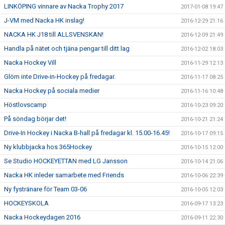
LINKÖPING vinnare av Nacka Trophy 2017
2017-01-08 19:47
J-VM med Nacka HK inslag!
2016-12-29 21:16
NACKA HK J18 till ALLSVENSKAN!
2016-12-09 21:49
Handla på nätet och tjäna pengar till ditt lag
2016-12-02 18:03
Nacka Hockey Vill
2016-11-29 12:13
Glöm inte Drive-in-Hockey på fredagar.
2016-11-17 08:25
Nacka Hockey på sociala medier
2016-11-16 10:48
Höstlovscamp
2016-10-23 09:20
På söndag börjar det!
2016-10-21 21:24
Drive-In Hockey i Nacka B-hall på fredagar kl. 15.00-16.45!
2016-10-17 09:15
Ny klubbjacka hos 365Hockey
2016-10-15 12:00
Se Studio HOCKEYETTAN med LG Jansson
2016-10-14 21:06
Nacka HK inleder samarbete med Friends
2016-10-06 22:39
Ny fystränare för Team 03-06
2016-10-05 12:03
HOCKEYSKOLA
2016-09-17 13:23
Nacka Hockeydagen 2016
2016-09-11 22:30