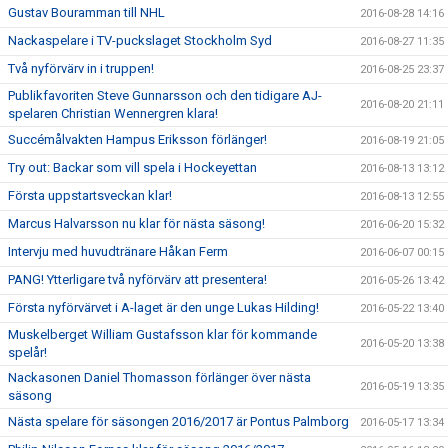
Gustav Bouramman till NHL
2016-08-28 14:16
Nackaspelare i TV-puckslaget Stockholm Syd
2016-08-27 11:35
Två nyförvärv in i truppen!
2016-08-25 23:37
Publikfavoriten Steve Gunnarsson och den tidigare AJ-
2016-08-20 21:11
spelaren Christian Wennergren klara!
Succémålvakten Hampus Eriksson förlänger!
2016-08-19 21:05
Try out: Backar som vill spela i Hockeyettan
2016-08-13 13:12
Första uppstartsveckan klar!
2016-08-13 12:55
Marcus Halvarsson nu klar för nästa säsong!
2016-06-20 15:32
Intervju med huvudtränare Håkan Ferm
2016-06-07 00:15
PANG! Ytterligare två nyförvärv att presentera!
2016-05-26 13:42
Första nyförvärvet i A-laget är den unge Lukas Hilding!
2016-05-22 13:40
Muskelberget William Gustafsson klar för kommande
2016-05-20 13:38
spelår!
Nackasonen Daniel Thomasson förlänger över nästa
2016-05-19 13:35
säsong
Nästa spelare för säsongen 2016/2017 är Pontus Palmborg
2016-05-17 13:34