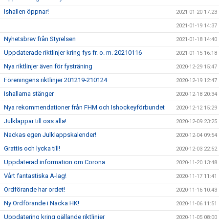
Ishallen öppnar!
2021-01-20 17:23
2021-01-19 14:37
Nyhetsbrev från Styrelsen
2021-01-18 14:40
Uppdaterade riktlinjer kring fys fr. o. m. 20210116
2021-01-15 16:18
Nya riktlinjer även för fysträning
2020-12-29 15:47
Föreningens riktlinjer 201219-210124
2020-12-19 12:47
Ishallarna stänger
2020-12-18 20:34
Nya rekommendationer från FHM och Ishockeyförbundet
2020-12-12 15:29
Julklappar till oss alla!
2020-12-09 23:25
Nackas egen Julklappskalender!
2020-12-04 09:54
Grattis och lycka till!
2020-12-03 22:52
Uppdaterad information om Corona
2020-11-20 13:48
Vårt fantastiska A-lag!
2020-11-17 11:41
Ordförande har ordet!
2020-11-16 10:43
Ny Ordförande i Nacka HK!
2020-11-06 11:51
Uppdatering kring gällande riktlinjer
2020-11-05 08:00