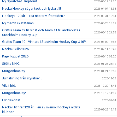
Ny Sportchef Ungdom!
2026-05-19 12:10
Nacka Hockey säger tack och lycka till!
2026-04-07 15:38
Hockey i 120 år – Hur säkrar vi framtiden?
2026-03-31 16:14
Ny merch i kafeterian!
2026-03-23 15:12
Grattis Team 12 till vinst och Team 11 till andraplats i
2026-03-15 21:53
Stockholm Hockey Cup!
Grattis Team 10 - Vinnare i Stockholm Hockey Cup U16P!
2026-03-09 13:58
Nacka Skills 2026
2026-02-11 16:42
Kajenloppet 2026
2026-02-10 08:20
Stötta NHK!
2026-01-23 23:12
Morgonhockey
2026-01-21 18:52
Julhälsning från styrelsen..
2025-12-23
Vila i frid.
2025-12-20 13:44
Morgonhockey!
2025-10-12 14:19
Fritidskortet
2025-09-24
Nacka HK firar 120 år – en av svensk hockeys äldsta
2025-08-23 16:13
klubbar