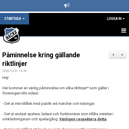
STARTSIDA
LOGGA IN
STARTSIDA
Påminnelse kring gällande
DET HÄNDER I NACKA HK
<
>
riktlinjer
LEDARE
2020-10-01 16:35
Hej!
BLI SUPPORTER I NACKA HOCKEY
Här kommer en vänlig påminnelse om vilka riktlinjer* som gäller i
SPONSORER
föreningen tills vidare:
- Det är inte tillåtet med publik vid matcher och träningar.
KAFETERIAN
- Det är endast spelare, ledare och funktionärer som tillåts vistelse i
SÄSONGS- OCH MEDLEMSAVGIFTER
omklädningsrum och spelargång.
Vänligen respektera detta