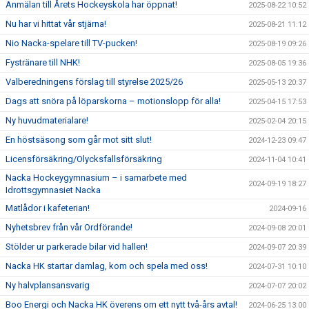
Anmälan till Årets Hockeyskola har öppnat!
2025-08-22 10:52
Nu har vi hittat vår stjärna!
2025-08-21 11:12
Nio Nacka-spelare till TV-pucken!
2025-08-19 09:26
Fystränare till NHK!
2025-08-05 19:36
Valberedningens förslag till styrelse 2025/26
2025-05-13 20:37
Dags att snöra på löparskorna – motionslopp för alla!
2025-04-15 17:53
Ny huvudmaterialare!
2025-02-04 20:15
En höstsäsong som går mot sitt slut!
2024-12-23 09:47
Licensförsäkring/Olycksfallsförsäkring
2024-11-04 10:41
Nacka Hockeygymnasium – i samarbete med
2024-09-19 18:27
Idrottsgymnasiet Nacka
Matlådor i kafeterian!
2024-09-16
Nyhetsbrev från vår Ordförande!
2024-09-08 20:01
Stölder ur parkerade bilar vid hallen!
2024-09-07 20:39
Nacka HK startar damlag, kom och spela med oss!
2024-07-31 10:10
Ny halvplansansvarig
2024-07-07 20:02
Boo Energi och Nacka HK överens om ett nytt två-års avtal!
2024-06-25 13:00