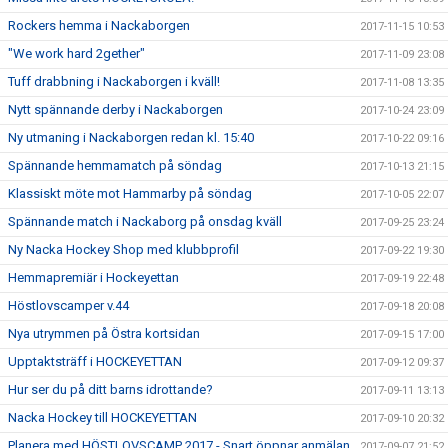
Rockers hemma i Nackaborgen
2017-11-15 10:53
"We work hard 2gether"
2017-11-09 23:08
Tuff drabbning i Nackaborgen i kväll!
2017-11-08 13:35
Nytt spännande derby i Nackaborgen
2017-10-24 23:09
Ny utmaning i Nackaborgen redan kl. 15:40
2017-10-22 09:16
Spännande hemmamatch på söndag
2017-10-13 21:15
Klassiskt möte mot Hammarby på söndag
2017-10-05 22:07
Spännande match i Nackaborg på onsdag kväll
2017-09-25 23:24
Ny Nacka Hockey Shop med klubbprofil
2017-09-22 19:30
Hemmapremiär i Hockeyettan
2017-09-19 22:48
Höstlovscamper v.44
2017-09-18 20:08
Nya utrymmen på Östra kortsidan
2017-09-15 17:00
Upptaktsträff i HOCKEYETTAN
2017-09-12 09:37
Hur ser du på ditt barns idrottande?
2017-09-11 13:13
Nacka Hockey till HOCKEYETTAN
2017-09-10 20:32
Planera med HÖSTLOVSCAMP 2017 - Snart öppnar anmälan
2017-09-07 21:52