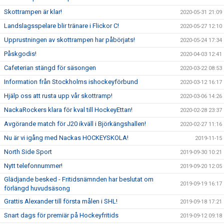
Skottrampen är klar!
2020-05-31 21:09
Landslagsspelare blir tränare i Flickor C!
2020-05-27 12:10
Upprustningen av skottrampen har påbörjats!
2020-05-24 17:34
Påskgodis!
2020-04-03 12:41
Cafeterian stängd för säsongen
2020-03-22 08:53
Information från Stockholms ishockeyförbund
2020-03-12 16:17
Hjälp oss att rusta upp vår skottramp!
2020-03-06 14:26
NackaRockers klara för kval till HockeyEttan!
2020-02-28 23:37
Avgörande match för J20 ikväll i Björkängshallen!
2020-02-27 11:16
Nu är vi igång med Nackas HOCKEYSKOLA!
2019-11-15
North Side Sport
2019-09-30 10:21
Nytt telefonnummer!
2019-09-20 12:05
Glädjande besked - Fritidsnämnden har beslutat om
2019-09-19 16:17
förlängd huvudsäsong
Grattis Alexander till första målen i SHL!
2019-09-18 17:21
Snart dags för premiär på Hockeyfritids
2019-09-12 09:18