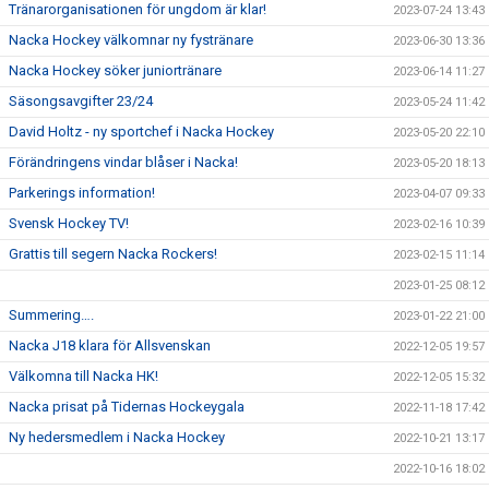
Tränarorganisationen för ungdom är klar!
2023-07-24 13:43
Nacka Hockey välkomnar ny fystränare
2023-06-30 13:36
Nacka Hockey söker juniortränare
2023-06-14 11:27
Säsongsavgifter 23/24
2023-05-24 11:42
David Holtz - ny sportchef i Nacka Hockey
2023-05-20 22:10
Förändringens vindar blåser i Nacka!
2023-05-20 18:13
Parkerings information!
2023-04-07 09:33
Svensk Hockey TV!
2023-02-16 10:39
Grattis till segern Nacka Rockers!
2023-02-15 11:14
2023-01-25 08:12
Summering….
2023-01-22 21:00
Nacka J18 klara för Allsvenskan
2022-12-05 19:57
Välkomna till Nacka HK!
2022-12-05 15:32
Nacka prisat på Tidernas Hockeygala
2022-11-18 17:42
Ny hedersmedlem i Nacka Hockey
2022-10-21 13:17
2022-10-16 18:02