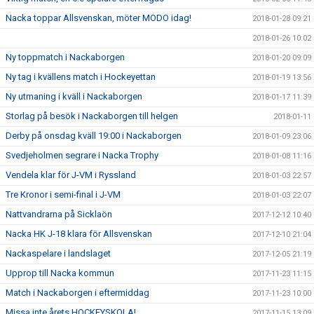
Nacka toppar Allsvenskan, möter MODO idag!
2018-01-28 09:21
2018-01-26 10:02
Ny toppmatch i Nackaborgen
2018-01-20 09:09
Ny tag i kvällens match i Hockeyettan
2018-01-19 13:56
Ny utmaning i kväll i Nackaborgen
2018-01-17 11:39
Storlag på besök i Nackaborgen till helgen
2018-01-11
Derby på onsdag kväll 19:00 i Nackaborgen
2018-01-09 23:06
Svedjeholmen segrare i Nacka Trophy
2018-01-08 11:16
Vendela klar för J-VM i Ryssland
2018-01-03 22:57
Tre Kronor i semi-final i J-VM
2018-01-03 22:07
Nattvandrarna på Sicklaön
2017-12-12 10:40
Nacka HK J-18 klara för Allsvenskan
2017-12-10 21:04
Nackaspelare i landslaget
2017-12-05 21:19
Upprop till Nacka kommun
2017-11-23 11:15
Match i Nackaborgen i eftermiddag
2017-11-23 10:00
Missa inte årets HOCKEYSKOLA!
2017-11-15 13:09