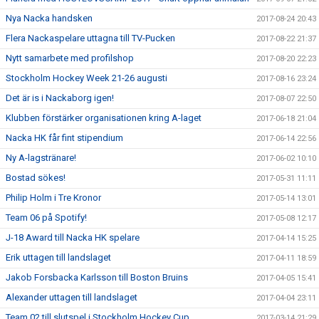
Nya Nacka handsken
2017-08-24 20:43
Flera Nackaspelare uttagna till TV-Pucken
2017-08-22 21:37
Nytt samarbete med profilshop
2017-08-20 22:23
Stockholm Hockey Week 21-26 augusti
2017-08-16 23:24
Det är is i Nackaborg igen!
2017-08-07 22:50
Klubben förstärker organisationen kring A-laget
2017-06-18 21:04
Nacka HK får fint stipendium
2017-06-14 22:56
Ny A-lagstränare!
2017-06-02 10:10
Bostad sökes!
2017-05-31 11:11
Philip Holm i Tre Kronor
2017-05-14 13:01
Team 06 på Spotify!
2017-05-08 12:17
J-18 Award till Nacka HK spelare
2017-04-14 15:25
Erik uttagen till landslaget
2017-04-11 18:59
Jakob Forsbacka Karlsson till Boston Bruins
2017-04-05 15:41
Alexander uttagen till landslaget
2017-04-04 23:11
Team 02 till slutspel i Stockholm Hockey Cup
2017-03-14 21:29