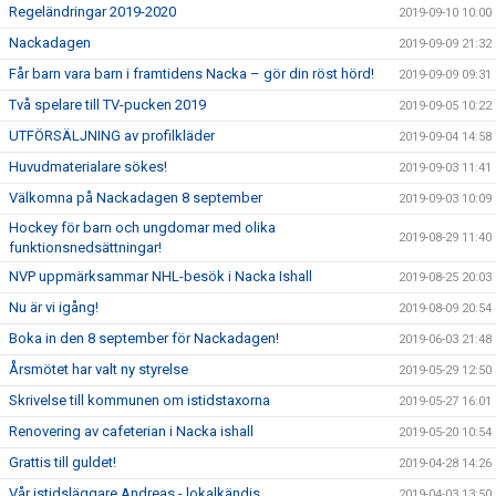
Regeländringar 2019-2020
2019-09-10 10:00
Nackadagen
2019-09-09 21:32
Får barn vara barn i framtidens Nacka – gör din röst hörd!
2019-09-09 09:31
Två spelare till TV-pucken 2019
2019-09-05 10:22
UTFÖRSÄLJNING av profilkläder
2019-09-04 14:58
Huvudmaterialare sökes!
2019-09-03 11:41
Välkomna på Nackadagen 8 september
2019-09-03 10:09
Hockey för barn och ungdomar med olika
2019-08-29 11:40
funktionsnedsättningar!
NVP uppmärksammar NHL-besök i Nacka Ishall
2019-08-25 20:03
Nu är vi igång!
2019-08-09 20:54
Boka in den 8 september för Nackadagen!
2019-06-03 21:48
Årsmötet har valt ny styrelse
2019-05-29 12:50
Skrivelse till kommunen om istidstaxorna
2019-05-27 16:01
Renovering av cafeterian i Nacka ishall
2019-05-20 10:54
Grattis till guldet!
2019-04-28 14:26
Vår istidsläggare Andreas - lokalkändis
2019-04-03 13:50