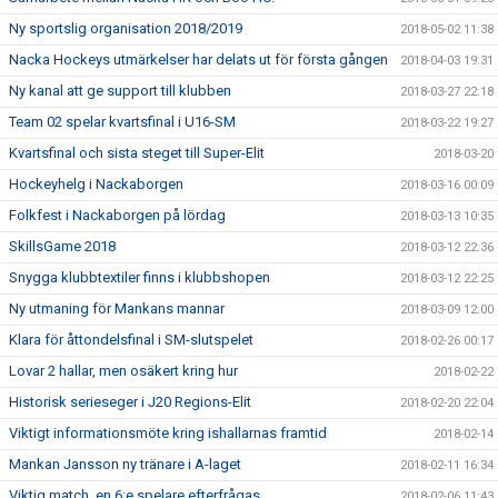
Ny sportslig organisation 2018/2019
2018-05-02 11:38
Nacka Hockeys utmärkelser har delats ut för första gången
2018-04-03 19:31
Ny kanal att ge support till klubben
2018-03-27 22:18
Team 02 spelar kvartsfinal i U16-SM
2018-03-22 19:27
Kvartsfinal och sista steget till Super-Elit
2018-03-20
Hockeyhelg i Nackaborgen
2018-03-16 00:09
Folkfest i Nackaborgen på lördag
2018-03-13 10:35
SkillsGame 2018
2018-03-12 22:36
Snygga klubbtextiler finns i klubbshopen
2018-03-12 22:25
Ny utmaning för Mankans mannar
2018-03-09 12:00
Klara för åttondelsfinal i SM-slutspelet
2018-02-26 00:17
Lovar 2 hallar, men osäkert kring hur
2018-02-22
Historisk serieseger i J20 Regions-Elit
2018-02-20 22:04
Viktigt informationsmöte kring ishallarnas framtid
2018-02-14
Mankan Jansson ny tränare i A-laget
2018-02-11 16:34
Viktig match, en 6:e spelare efterfrågas
2018-02-06 11:43