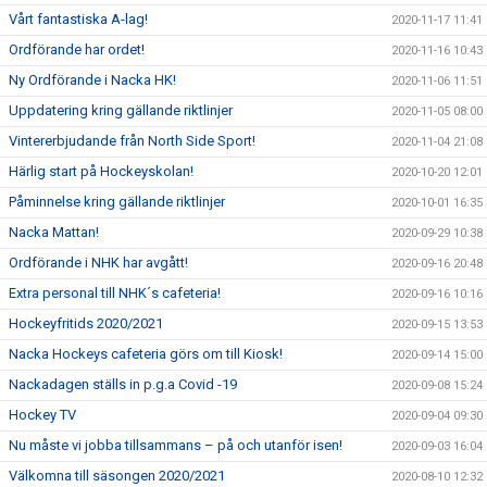
Vårt fantastiska A-lag!
2020-11-17 11:41
Ordförande har ordet!
2020-11-16 10:43
Ny Ordförande i Nacka HK!
2020-11-06 11:51
Uppdatering kring gällande riktlinjer
2020-11-05 08:00
Vintererbjudande från North Side Sport!
2020-11-04 21:08
Härlig start på Hockeyskolan!
2020-10-20 12:01
Påminnelse kring gällande riktlinjer
2020-10-01 16:35
Nacka Mattan!
2020-09-29 10:38
Ordförande i NHK har avgått!
2020-09-16 20:48
Extra personal till NHK´s cafeteria!
2020-09-16 10:16
Hockeyfritids 2020/2021
2020-09-15 13:53
Nacka Hockeys cafeteria görs om till Kiosk!
2020-09-14 15:00
Nackadagen ställs in p.g.a Covid -19
2020-09-08 15:24
Hockey TV
2020-09-04 09:30
Nu måste vi jobba tillsammans – på och utanför isen!
2020-09-03 16:04
Välkomna till säsongen 2020/2021
2020-08-10 12:32