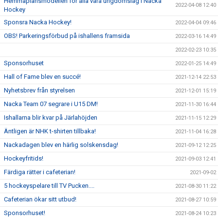
Hemmaplansmodellen för alla våra ungdomslag i Nacka
2022-04-08 12:40
Hockey
Sponsra Nacka Hockey!
2022-04-04 09:46
OBS! Parkeringsförbud på ishallens framsida
2022-03-16 14:49
2022-02-23 10:35
Sponsorhuset
2022-01-25 14:49
Hall of Fame blev en succé!
2021-12-14 22:53
Nyhetsbrev från styrelsen
2021-12-01 15:19
Nacka Team 07 segrare i U15 DM!
2021-11-30 16:44
Ishallarna blir kvar på Järlahöjden
2021-11-15 12:29
Äntligen är NHK t-shirten tillbaka!
2021-11-04 16:28
Nackadagen blev en härlig solskensdag!
2021-09-12 12:25
Hockeyfritids!
2021-09-03 12:41
Färdiga rätter i cafeterian!
2021-09-02
5 hockeyspelare till TV Pucken....
2021-08-30 11:22
Cafeterian ökar sitt utbud!
2021-08-27 10:59
Sponsorhuset!
2021-08-24 10:23