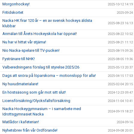
Morgonhockey!
2025-10-12 14:19
Fritidskortet
2025-09-24
Nacka HK firar 120 år – en av svensk hockeys äldsta
2025-08-23 16:13
klubbar
Anmälan till Årets Hockeyskola har öppnat!
2025-08-22 10:52
Nu har vi hittat vår stjärna!
2025-08-21 11:12
Nio Nacka-spelare till TV-pucken!
2025-08-19 09:26
Fystränare till NHK!
2025-08-05 19:36
Valberedningens förslag till styrelse 2025/26
2025-05-13 20:37
Dags att snöra på löparskorna – motionslopp för alla!
2025-04-15 17:53
Ny huvudmaterialare!
2025-02-04 20:15
En höstsäsong som går mot sitt slut!
2024-12-23 09:47
Licensförsäkring/Olycksfallsförsäkring
2024-11-04 10:41
Nacka Hockeygymnasium – i samarbete med
2024-09-19 18:27
Idrottsgymnasiet Nacka
Matlådor i kafeterian!
2024-09-16
Nyhetsbrev från vår Ordförande!
2024-09-08 20:01