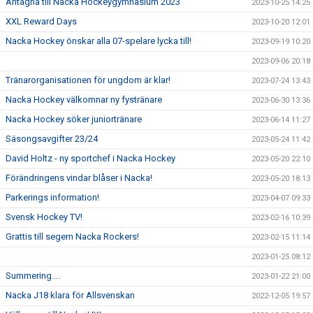
Antagna till Nacka Hockeygymnasium 2023
2023-10-25 14:25
XXL Reward Days
2023-10-20 12:01
Nacka Hockey önskar alla 07-spelare lycka till!
2023-09-19 10:20
2023-09-06 20:18
Tränarorganisationen för ungdom är klar!
2023-07-24 13:43
Nacka Hockey välkomnar ny fystränare
2023-06-30 13:36
Nacka Hockey söker juniortränare
2023-06-14 11:27
Säsongsavgifter 23/24
2023-05-24 11:42
David Holtz - ny sportchef i Nacka Hockey
2023-05-20 22:10
Förändringens vindar blåser i Nacka!
2023-05-20 18:13
Parkerings information!
2023-04-07 09:33
Svensk Hockey TV!
2023-02-16 10:39
Grattis till segern Nacka Rockers!
2023-02-15 11:14
2023-01-25 08:12
Summering….
2023-01-22 21:00
Nacka J18 klara för Allsvenskan
2022-12-05 19:57