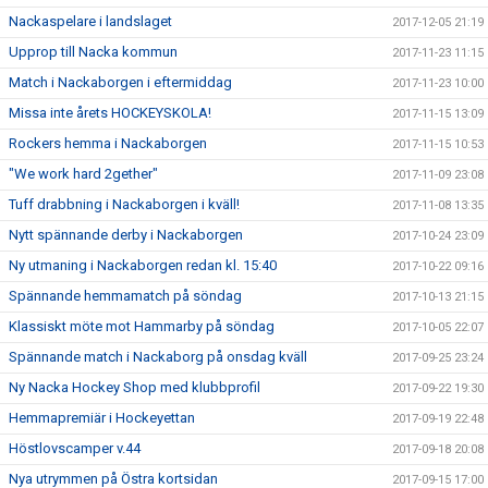
Nackaspelare i landslaget
2017-12-05 21:19
Upprop till Nacka kommun
2017-11-23 11:15
Match i Nackaborgen i eftermiddag
2017-11-23 10:00
Missa inte årets HOCKEYSKOLA!
2017-11-15 13:09
Rockers hemma i Nackaborgen
2017-11-15 10:53
"We work hard 2gether"
2017-11-09 23:08
Tuff drabbning i Nackaborgen i kväll!
2017-11-08 13:35
Nytt spännande derby i Nackaborgen
2017-10-24 23:09
Ny utmaning i Nackaborgen redan kl. 15:40
2017-10-22 09:16
Spännande hemmamatch på söndag
2017-10-13 21:15
Klassiskt möte mot Hammarby på söndag
2017-10-05 22:07
Spännande match i Nackaborg på onsdag kväll
2017-09-25 23:24
Ny Nacka Hockey Shop med klubbprofil
2017-09-22 19:30
Hemmapremiär i Hockeyettan
2017-09-19 22:48
Höstlovscamper v.44
2017-09-18 20:08
Nya utrymmen på Östra kortsidan
2017-09-15 17:00