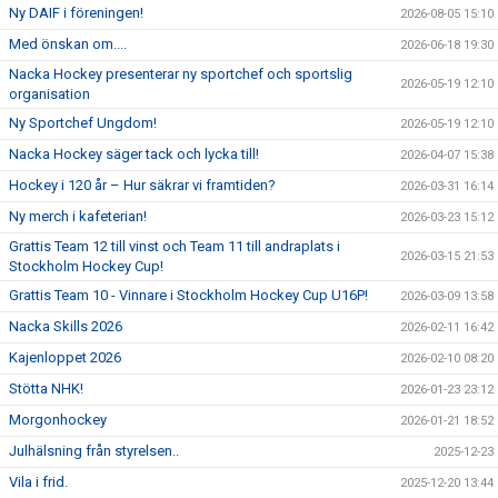
DOKUMENT
Ny DAIF i föreningen!
2026-08-05 15:10
Med önskan om....
2026-06-18 19:30
ÖVERGÅNGAR OCH PROVSPEL
Nacka Hockey presenterar ny sportchef och sportslig
2026-05-19 12:10
organisation
FÖRSÄKRING
Ny Sportchef Ungdom!
2026-05-19 12:10
ISTIDER
Nacka Hockey säger tack och lycka till!
2026-04-07 15:38
Hockey i 120 år – Hur säkrar vi framtiden?
2026-03-31 16:14
NYHETER - ARKIV
Ny merch i kafeterian!
2026-03-23 15:12
SVENSK HOCKEY TV
Grattis Team 12 till vinst och Team 11 till andraplats i
2026-03-15 21:53
Stockholm Hockey Cup!
MEDLEMSHOCKEY
Grattis Team 10 - Vinnare i Stockholm Hockey Cup U16P!
2026-03-09 13:58
Nacka Skills 2026
2026-02-11 16:42
SCHEMA NACKA SKILLS 2026
Kajenloppet 2026
2026-02-10 08:20
SCHEMA HOCKEY IQ-CAMP
Stötta NHK!
2026-01-23 23:12
Morgonhockey
2026-01-21 18:52
Julhälsning från styrelsen..
2025-12-23
Vila i frid.
2025-12-20 13:44