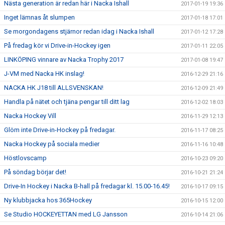
Nästa generation är redan här i Nacka Ishall
2017-01-19 19:36
Inget lämnas åt slumpen
2017-01-18 17:01
Se morgondagens stjärnor redan idag i Nacka Ishall
2017-01-12 17:28
På fredag kör vi Drive-in-Hockey igen
2017-01-11 22:05
LINKÖPING vinnare av Nacka Trophy 2017
2017-01-08 19:47
J-VM med Nacka HK inslag!
2016-12-29 21:16
NACKA HK J18 till ALLSVENSKAN!
2016-12-09 21:49
Handla på nätet och tjäna pengar till ditt lag
2016-12-02 18:03
Nacka Hockey Vill
2016-11-29 12:13
Glöm inte Drive-in-Hockey på fredagar.
2016-11-17 08:25
Nacka Hockey på sociala medier
2016-11-16 10:48
Höstlovscamp
2016-10-23 09:20
På söndag börjar det!
2016-10-21 21:24
Drive-In Hockey i Nacka B-hall på fredagar kl. 15.00-16.45!
2016-10-17 09:15
Ny klubbjacka hos 365Hockey
2016-10-15 12:00
Se Studio HOCKEYETTAN med LG Jansson
2016-10-14 21:06