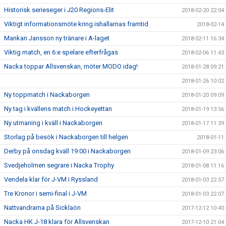
Historisk serieseger i J20 Regions-Elit
2018-02-20 22:04
Viktigt informationsmöte kring ishallarnas framtid
2018-02-14
Mankan Jansson ny tränare i A-laget
2018-02-11 16:34
Viktig match, en 6:e spelare efterfrågas
2018-02-06 11:43
Nacka toppar Allsvenskan, möter MODO idag!
2018-01-28 09:21
2018-01-26 10:02
Ny toppmatch i Nackaborgen
2018-01-20 09:09
Ny tag i kvällens match i Hockeyettan
2018-01-19 13:56
Ny utmaning i kväll i Nackaborgen
2018-01-17 11:39
Storlag på besök i Nackaborgen till helgen
2018-01-11
Derby på onsdag kväll 19:00 i Nackaborgen
2018-01-09 23:06
Svedjeholmen segrare i Nacka Trophy
2018-01-08 11:16
Vendela klar för J-VM i Ryssland
2018-01-03 22:57
Tre Kronor i semi-final i J-VM
2018-01-03 22:07
Nattvandrarna på Sicklaön
2017-12-12 10:40
Nacka HK J-18 klara för Allsvenskan
2017-12-10 21:04