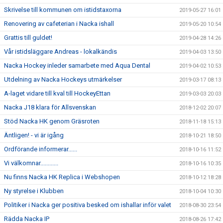
Skrivelse till kommunen om istidstaxorna
2019-05-27 16:01
Renovering av cafeterian i Nacka ishall
2019-05-20 10:54
Grattis till guldet!
2019-04-28 14:26
Vår istidsläggare Andreas - lokalkändis
2019-04-03 13:50
Nacka Hockey inleder samarbete med Aqua Dental
2019-04-02 10:53
Utdelning av Nacka Hockeys utmärkelser
2019-03-17 08:13
A-laget vidare till kval till HockeyEttan
2019-03-03 20:03
Nacka J18 klara för Allsvenskan
2018-12-02 20:07
Stöd Nacka HK genom Gräsroten
2018-11-18 15:13
Äntligen! - vi är igång
2018-10-21 18:50
Ordförande informerar......
2018-10-16 11:52
Vi välkomnar............
2018-10-16 10:35
Nu finns Nacka HK Replica i Webshopen
2018-10-12 18:28
Ny styrelse i Klubben
2018-10-04 10:30
Politiker i Nacka ger positiva besked om ishallar inför valet
2018-08-30 23:54
Rädda Nacka IP
2018-08-26 17:42