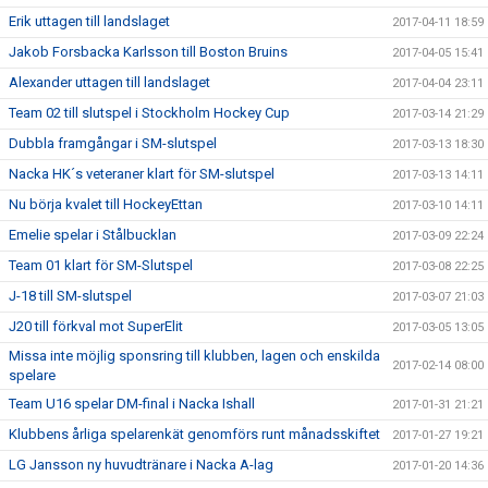
Erik uttagen till landslaget
2017-04-11 18:59
Jakob Forsbacka Karlsson till Boston Bruins
2017-04-05 15:41
Alexander uttagen till landslaget
2017-04-04 23:11
Team 02 till slutspel i Stockholm Hockey Cup
2017-03-14 21:29
Dubbla framgångar i SM-slutspel
2017-03-13 18:30
Nacka HK´s veteraner klart för SM-slutspel
2017-03-13 14:11
Nu börja kvalet till HockeyEttan
2017-03-10 14:11
Emelie spelar i Stålbucklan
2017-03-09 22:24
Team 01 klart för SM-Slutspel
2017-03-08 22:25
J-18 till SM-slutspel
2017-03-07 21:03
J20 till förkval mot SuperElit
2017-03-05 13:05
Missa inte möjlig sponsring till klubben, lagen och enskilda
2017-02-14 08:00
spelare
Team U16 spelar DM-final i Nacka Ishall
2017-01-31 21:21
Klubbens årliga spelarenkät genomförs runt månadsskiftet
2017-01-27 19:21
LG Jansson ny huvudtränare i Nacka A-lag
2017-01-20 14:36