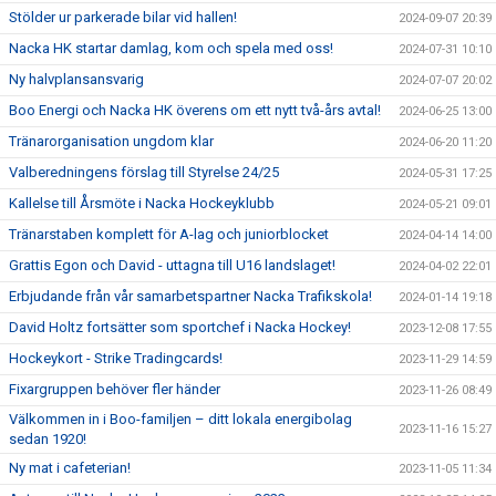
Stölder ur parkerade bilar vid hallen!
2024-09-07 20:39
Nacka HK startar damlag, kom och spela med oss!
2024-07-31 10:10
Ny halvplansansvarig
2024-07-07 20:02
Boo Energi och Nacka HK överens om ett nytt två-års avtal!
2024-06-25 13:00
Tränarorganisation ungdom klar
2024-06-20 11:20
Valberedningens förslag till Styrelse 24/25
2024-05-31 17:25
Kallelse till Årsmöte i Nacka Hockeyklubb
2024-05-21 09:01
Tränarstaben komplett för A-lag och juniorblocket
2024-04-14 14:00
Grattis Egon och David - uttagna till U16 landslaget!
2024-04-02 22:01
Erbjudande från vår samarbetspartner Nacka Trafikskola!
2024-01-14 19:18
David Holtz fortsätter som sportchef i Nacka Hockey!
2023-12-08 17:55
Hockeykort - Strike Tradingcards!
2023-11-29 14:59
Fixargruppen behöver fler händer
2023-11-26 08:49
Välkommen in i Boo-familjen – ditt lokala energibolag
2023-11-16 15:27
sedan 1920!
Ny mat i cafeterian!
2023-11-05 11:34