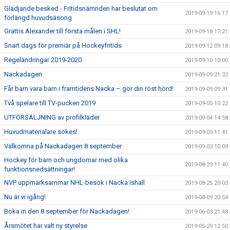
Glädjande besked - Fritidsnämnden har beslutat om
2019-09-19 16:17
förlängd huvudsäsong
Grattis Alexander till första målen i SHL!
2019-09-18 17:21
Snart dags för premiär på Hockeyfritids
2019-09-12 09:18
Regeländringar 2019-2020
2019-09-10 10:00
Nackadagen
2019-09-09 21:32
Får barn vara barn i framtidens Nacka – gör din röst hörd!
2019-09-09 09:31
Två spelare till TV-pucken 2019
2019-09-05 10:22
UTFÖRSÄLJNING av profilkläder
2019-09-04 14:58
Huvudmaterialare sökes!
2019-09-03 11:41
Välkomna på Nackadagen 8 september
2019-09-03 10:09
Hockey för barn och ungdomar med olika
2019-08-29 11:40
funktionsnedsättningar!
NVP uppmärksammar NHL-besök i Nacka Ishall
2019-08-25 20:03
Nu är vi igång!
2019-08-09 20:54
Boka in den 8 september för Nackadagen!
2019-06-03 21:48
Årsmötet har valt ny styrelse
2019-05-29 12:50