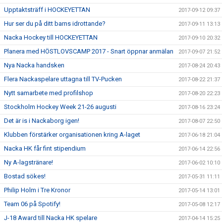
Upptaktsträff i HOCKEYETTAN
2017-09-12 09:37
Hur ser du på ditt barns idrottande?
2017-09-11 13:13
Nacka Hockey till HOCKEYETTAN
2017-09-10 20:32
Planera med HÖSTLOVSCAMP 2017 - Snart öppnar anmälan
2017-09-07 21:52
Nya Nacka handsken
2017-08-24 20:43
Flera Nackaspelare uttagna till TV-Pucken
2017-08-22 21:37
Nytt samarbete med profilshop
2017-08-20 22:23
Stockholm Hockey Week 21-26 augusti
2017-08-16 23:24
Det är is i Nackaborg igen!
2017-08-07 22:50
Klubben förstärker organisationen kring A-laget
2017-06-18 21:04
Nacka HK får fint stipendium
2017-06-14 22:56
Ny A-lagstränare!
2017-06-02 10:10
Bostad sökes!
2017-05-31 11:11
Philip Holm i Tre Kronor
2017-05-14 13:01
Team 06 på Spotify!
2017-05-08 12:17
J-18 Award till Nacka HK spelare
2017-04-14 15:25