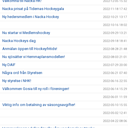
Välkomna till Nacka HK!
2022-12-05 15:32
Nacka prisat på Tidernas Hockeygala
2022-11-18 17:42
Ny hedersmedlem i Nacka Hockey
2022-10-21 13:17
2022-10-16 18:02
Nu startar vi Medlemshockey
2022-09-29 13:21
Nacka Hockeys dag
2022-09-18 18:41
Anmälan öppen till Hockeyfritids!
2022-08-28 21:48
Nu sjösätter vi Hemmaplansmodellen!
2022-08-03 21:01
Ny DAIF
2022-07-29 20:00
Några ord från Styrelsen
2022-06-21 07:40
Ny styrelse i NHK!
2022-06-16 22:55
Välkommen Gosia till ny roll i föreningen!
2022-06-14 15:29
2022-06-01 11:59
Viktig info om betalning av säsongsavgifter!
2022-05-10 15:55
2022-05-02 12:41
2022-04-22 08:06