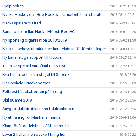
Hjälp sökes!
2018-08-21 10:19
Nacka Hockey och Boo Hockey - samarbetet har startat!
2018-08-14 22:24
Nackaspelare draftad
2018-06-23 20:04
Samarbete mellan Nacka HK och Boo HC!
2018-06-01 09:26
Ny sportslig organisation 2018/2019
2018-05-02 11:38
Nacka Hockeys utmärkelser har delats ut för första gången
2018-04-03 19:31
Ny kanal att ge support till klubben
2018-03-27 22:18
Team 02 spelar kvartsfinal i U16-SM
2018-03-22 19:27
Kvartsfinal och sista steget till Super-Elit
2018-03-20
Hockeyhelg i Nackaborgen
2018-03-16 00:09
Folkfest i Nackaborgen på lördag
2018-03-13 10:35
SkillsGame 2018
2018-03-12 22:36
Snygga klubbtextiler finns i klubbshopen
2018-03-12 22:25
Ny utmaning för Mankans mannar
2018-03-09 12:00
Klara för åttondelsfinal i SM-slutspelet
2018-02-26 00:17
Lovar 2 hallar, men osäkert kring hur
2018-02-22