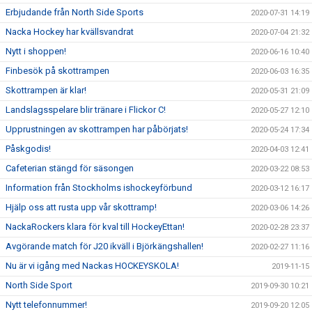
Erbjudande från North Side Sports
2020-07-31 14:19
Nacka Hockey har kvällsvandrat
2020-07-04 21:32
Nytt i shoppen!
2020-06-16 10:40
Finbesök på skottrampen
2020-06-03 16:35
Skottrampen är klar!
2020-05-31 21:09
Landslagsspelare blir tränare i Flickor C!
2020-05-27 12:10
Upprustningen av skottrampen har påbörjats!
2020-05-24 17:34
Påskgodis!
2020-04-03 12:41
Cafeterian stängd för säsongen
2020-03-22 08:53
Information från Stockholms ishockeyförbund
2020-03-12 16:17
Hjälp oss att rusta upp vår skottramp!
2020-03-06 14:26
NackaRockers klara för kval till HockeyEttan!
2020-02-28 23:37
Avgörande match för J20 ikväll i Björkängshallen!
2020-02-27 11:16
Nu är vi igång med Nackas HOCKEYSKOLA!
2019-11-15
North Side Sport
2019-09-30 10:21
Nytt telefonnummer!
2019-09-20 12:05