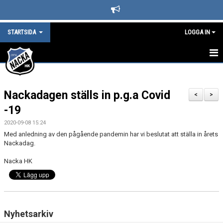
STARTSIDA
LOGGA IN
STARTSIDA
Nackadagen ställs in p.g.a Covid
DET HÄNDER I NACKA HK
<
>
-19
LEDARE
2020-09-08 15:24
Med anledning av den pågående pandemin har vi beslutat att ställa in årets
BLI SUPPORTER I NACKA HOCKEY
Nackadag.
SPONSORER
Nacka HK
KAFETERIAN
SÄSONGS- OCH MEDLEMSAVGIFTER
Nyhetsarkiv