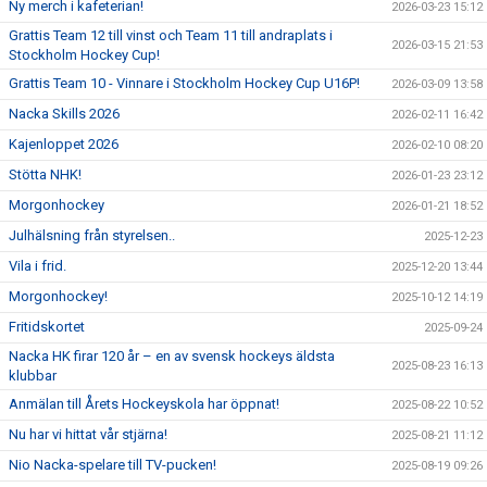
Ny merch i kafeterian!
2026-03-23 15:12
Grattis Team 12 till vinst och Team 11 till andraplats i
2026-03-15 21:53
Stockholm Hockey Cup!
Grattis Team 10 - Vinnare i Stockholm Hockey Cup U16P!
2026-03-09 13:58
Nacka Skills 2026
2026-02-11 16:42
Kajenloppet 2026
2026-02-10 08:20
Stötta NHK!
2026-01-23 23:12
Morgonhockey
2026-01-21 18:52
Julhälsning från styrelsen..
2025-12-23
Vila i frid.
2025-12-20 13:44
Morgonhockey!
2025-10-12 14:19
Fritidskortet
2025-09-24
Nacka HK firar 120 år – en av svensk hockeys äldsta
2025-08-23 16:13
klubbar
Anmälan till Årets Hockeyskola har öppnat!
2025-08-22 10:52
Nu har vi hittat vår stjärna!
2025-08-21 11:12
Nio Nacka-spelare till TV-pucken!
2025-08-19 09:26