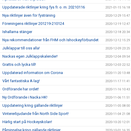
Uppdaterade riktlinjer kring fys fr. o. m. 20210116
2021-01-15 16:18
Nya riktlinjer även för fysträning
2020-12-29 15:47
Föreningens riktlinjer 201219-210124
2020-12-19 12:47
Ishallarna stänger
2020-12-18 20:34
Nya rekommendationer från FHM och Ishockeyförbundet
2020-12-12 15:29
Julklappar till oss alla!
2020-12-09 23:25
Nackas egen Julklappskalender!
2020-12-04 09:54
Grattis och lycka till!
2020-12-03 22:52
Uppdaterad information om Corona
2020-11-20 13:48
Vårt fantastiska A-lag!
2020-11-17 11:41
Ordförande har ordet!
2020-11-16 10:43
Ny Ordförande i Nacka HK!
2020-11-06 11:51
Uppdatering kring gällande riktlinjer
2020-11-05 08:00
Vintererbjudande från North Side Sport!
2020-11-04 21:08
Härlig start på Hockeyskolan!
2020-10-20 12:01
Påminnelse kring gällande riktlinjer
2020-10-01 16:35