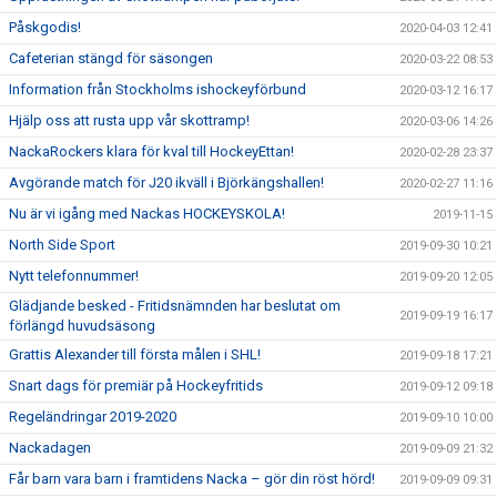
Påskgodis!
2020-04-03 12:41
Cafeterian stängd för säsongen
2020-03-22 08:53
Information från Stockholms ishockeyförbund
2020-03-12 16:17
Hjälp oss att rusta upp vår skottramp!
2020-03-06 14:26
NackaRockers klara för kval till HockeyEttan!
2020-02-28 23:37
Avgörande match för J20 ikväll i Björkängshallen!
2020-02-27 11:16
Nu är vi igång med Nackas HOCKEYSKOLA!
2019-11-15
North Side Sport
2019-09-30 10:21
Nytt telefonnummer!
2019-09-20 12:05
Glädjande besked - Fritidsnämnden har beslutat om
2019-09-19 16:17
förlängd huvudsäsong
Grattis Alexander till första målen i SHL!
2019-09-18 17:21
Snart dags för premiär på Hockeyfritids
2019-09-12 09:18
Regeländringar 2019-2020
2019-09-10 10:00
Nackadagen
2019-09-09 21:32
Får barn vara barn i framtidens Nacka – gör din röst hörd!
2019-09-09 09:31