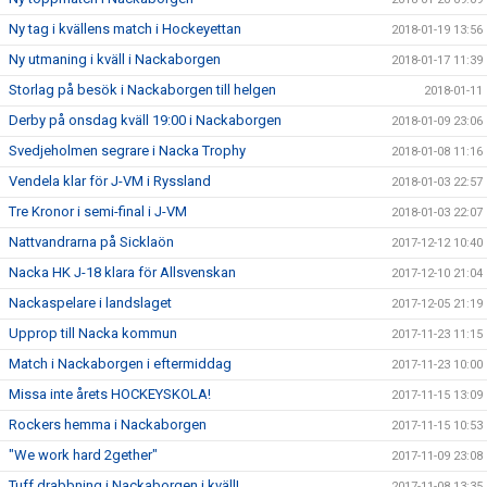
Ny tag i kvällens match i Hockeyettan
2018-01-19 13:56
Ny utmaning i kväll i Nackaborgen
2018-01-17 11:39
Storlag på besök i Nackaborgen till helgen
2018-01-11
Derby på onsdag kväll 19:00 i Nackaborgen
2018-01-09 23:06
Svedjeholmen segrare i Nacka Trophy
2018-01-08 11:16
Vendela klar för J-VM i Ryssland
2018-01-03 22:57
Tre Kronor i semi-final i J-VM
2018-01-03 22:07
Nattvandrarna på Sicklaön
2017-12-12 10:40
Nacka HK J-18 klara för Allsvenskan
2017-12-10 21:04
Nackaspelare i landslaget
2017-12-05 21:19
Upprop till Nacka kommun
2017-11-23 11:15
Match i Nackaborgen i eftermiddag
2017-11-23 10:00
Missa inte årets HOCKEYSKOLA!
2017-11-15 13:09
Rockers hemma i Nackaborgen
2017-11-15 10:53
"We work hard 2gether"
2017-11-09 23:08
Tuff drabbning i Nackaborgen i kväll!
2017-11-08 13:35