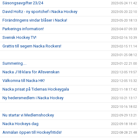
Säsongsavgifter 23/24
2023-05-24 11:42
David Holtz - ny sportchef i Nacka Hockey
2023-05-20 22:10
Förändringens vindar blåser i Nacka!
2023-05-20 18:13
Parkerings information!
2023-04-07 09:33
Svensk Hockey TV!
2023-02-16 10:39
Grattis till segern Nacka Rockers!
2023-02-15 11:14
2023-01-25 08:12
Summering….
2023-01-22 21:00
Nacka J18 klara för Allsvenskan
2022-12-05 19:57
Välkomna till Nacka HK!
2022-12-05 15:32
Nacka prisat på Tidernas Hockeygala
2022-11-18 17:42
Ny hedersmedlem i Nacka Hockey
2022-10-21 13:17
2022-10-16 18:02
Nu startar vi Medlemshockey
2022-09-29 13:21
Nacka Hockeys dag
2022-09-18 18:41
Anmälan öppen till Hockeyfritids!
2022-08-28 21:48