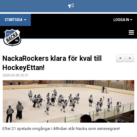
STARTSIDA
LOGGA IN
STARTSIDA
NackaRockers klara för kval till
DET HÄNDER I NACKA HK
<
>
HockeyEttan!
LEDARE
2020-02-28 23:37
BLI SUPPORTER I NACKA HOCKEY
SPONSORER
KAFETERIAN
SÄSONGS- OCH MEDLEMSAVGIFTER
Efter 21 spelade omgångar i Alltvåan står Nacka som seriesegrare!