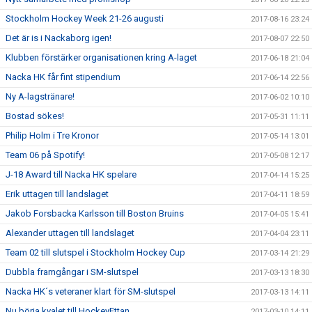
Stockholm Hockey Week 21-26 augusti
2017-08-16 23:24
Det är is i Nackaborg igen!
2017-08-07 22:50
Klubben förstärker organisationen kring A-laget
2017-06-18 21:04
Nacka HK får fint stipendium
2017-06-14 22:56
Ny A-lagstränare!
2017-06-02 10:10
Bostad sökes!
2017-05-31 11:11
Philip Holm i Tre Kronor
2017-05-14 13:01
Team 06 på Spotify!
2017-05-08 12:17
J-18 Award till Nacka HK spelare
2017-04-14 15:25
Erik uttagen till landslaget
2017-04-11 18:59
Jakob Forsbacka Karlsson till Boston Bruins
2017-04-05 15:41
Alexander uttagen till landslaget
2017-04-04 23:11
Team 02 till slutspel i Stockholm Hockey Cup
2017-03-14 21:29
Dubbla framgångar i SM-slutspel
2017-03-13 18:30
Nacka HK´s veteraner klart för SM-slutspel
2017-03-13 14:11
Nu börja kvalet till HockeyEttan
2017-03-10 14:11