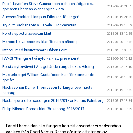
Publikfavoriten Steve Gunnarsson och den tidigare AJ-
2016-08-20 21:11
spelaren Christian Wennergren klara!
Succémålvakten Hampus Eriksson förlänger!
2016-08-19 21:05
Try out: Backar som vill spela i Hockeyettan
2016-08-13 13:12
Första uppstartsveckan klar!
2016-08-13 12:55
Marcus Halvarsson nu klar för nästa säsong!
2016-06-20 15:32
Intervju med huvudtränare Håkan Ferm
2016-06-07 00:15
PANG! Ytterligare två nyförvärv att presentera!
2016-05-26 13:42
Första nyförvärvet i A-laget är den unge Lukas Hilding!
2016-05-22 13:40
Muskelberget William Gustafsson klar för kommande
2016-05-20 13:38
spelår!
Nackasonen Daniel Thomasson förlänger över nästa
2016-05-19 13:35
säsong
Nästa spelare för säsongen 2016/2017 är Pontus Palmborg
2016-05-17 13:34
Philip Nilsson Fornes klar för säsong 2016/2017
2016-05-16 13:29
Håkan Ferm klar som tränare i A-laget 2016/17
2016-05-16 00:30
Resumé av klubbens säsong 2015/16
För att hemsidan ska fungera korrekt använder vi nödvändiga
2016-05-05 00:38
cookies från SportAdmin. Dessa går inte att stänga av.