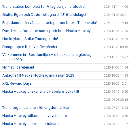
Tränarstaben komplett för A-lag och juniorblocket
2024-04-14 14:00
Grattis Egon och David - uttagna till U16 landslaget!
2024-04-02 22:01
Erbjudande från vår samarbetspartner Nacka Trafikskola!
2024-01-14 19:18
David Holtz fortsätter som sportchef i Nacka Hockey!
2023-12-08 17:55
Hockeykort - Strike Tradingcards!
2023-11-29 14:59
Fixargruppen behöver fler händer
2023-11-26 08:49
Välkommen in i Boo-familjen – ditt lokala energibolag
2023-11-16 15:27
sedan 1920!
Ny mat i cafeterian!
2023-11-05 11:34
Antagna till Nacka Hockeygymnasium 2023
2023-10-25 14:25
XXL Reward Days
2023-10-20 12:01
Nacka Hockey önskar alla 07-spelare lycka till!
2023-09-19 10:20
2023-09-06 20:18
Tränarorganisationen för ungdom är klar!
2023-07-24 13:43
Nacka Hockey välkomnar ny fystränare
2023-06-30 13:36
Nacka Hockey söker juniortränare
2023-06-14 11:27