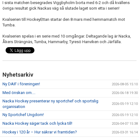
DOKUMENT
I sista matchen besegrades Viggbyholm borta med 6-2 och då kvällens
övriga resultat gick Nackas väg så slutade laget som etta i serien!
ÖVERGÅNGAR OCH PROVSPEL
Kvalserien till HockeyEttan startar den 8 mars med hemmamatch mot
Tumba.
FÖRSÄKRING
Kvalserien spelas i en serie med 10 omgångar. Deltagande lag är Nacka,
ISTIDER
Åkers Strängnäs, Tumba, Hammarby, Tyresö Hanviken och Järfälla.
NYHETER - ARKIV
SVENSK HOCKEY TV
Nyhetsarkiv
MEDLEMSHOCKEY
Ny DAIF i föreningen!
2026-08-05 15:10
Med önskan om....
2026-06-18 19:30
SCHEMA NACKA SKILLS 2026
Nacka Hockey presenterar ny sportchef och sportslig
2026-05-19 12:10
organisation
SCHEMA HOCKEY IQ-CAMP
Ny Sportchef Ungdom!
2026-05-19 12:10
Nacka Hockey säger tack och lycka till!
2026-04-07 15:38
Hockey i 120 år – Hur säkrar vi framtiden?
2026-03-31 16:14