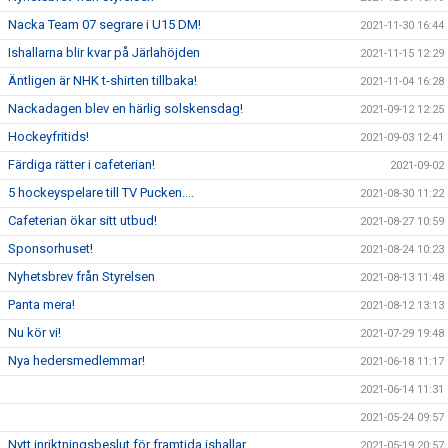
Nacka Team 07 segrare i U15 DM!
2021-11-30 16:44
Ishallarna blir kvar på Järlahöjden
2021-11-15 12:29
Äntligen är NHK t-shirten tillbaka!
2021-11-04 16:28
Nackadagen blev en härlig solskensdag!
2021-09-12 12:25
Hockeyfritids!
2021-09-03 12:41
Färdiga rätter i cafeterian!
2021-09-02
5 hockeyspelare till TV Pucken....
2021-08-30 11:22
Cafeterian ökar sitt utbud!
2021-08-27 10:59
Sponsorhuset!
2021-08-24 10:23
Nyhetsbrev från Styrelsen
2021-08-13 11:48
Panta mera!
2021-08-12 13:13
Nu kör vi!
2021-07-29 19:48
Nya hedersmedlemmar!
2021-06-18 11:17
2021-06-14 11:31
2021-05-24 09:57
Nytt inriktningsbeslut för framtida ishallar
2021-05-19 20:57