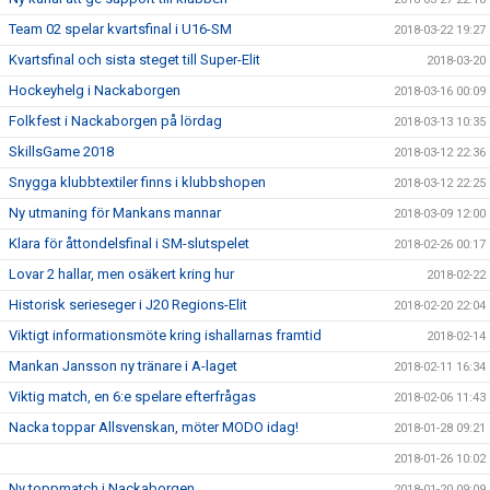
Team 02 spelar kvartsfinal i U16-SM
2018-03-22 19:27
Kvartsfinal och sista steget till Super-Elit
2018-03-20
Hockeyhelg i Nackaborgen
2018-03-16 00:09
Folkfest i Nackaborgen på lördag
2018-03-13 10:35
SkillsGame 2018
2018-03-12 22:36
Snygga klubbtextiler finns i klubbshopen
2018-03-12 22:25
Ny utmaning för Mankans mannar
2018-03-09 12:00
Klara för åttondelsfinal i SM-slutspelet
2018-02-26 00:17
Lovar 2 hallar, men osäkert kring hur
2018-02-22
Historisk serieseger i J20 Regions-Elit
2018-02-20 22:04
Viktigt informationsmöte kring ishallarnas framtid
2018-02-14
Mankan Jansson ny tränare i A-laget
2018-02-11 16:34
Viktig match, en 6:e spelare efterfrågas
2018-02-06 11:43
Nacka toppar Allsvenskan, möter MODO idag!
2018-01-28 09:21
2018-01-26 10:02
Ny toppmatch i Nackaborgen
2018-01-20 09:09