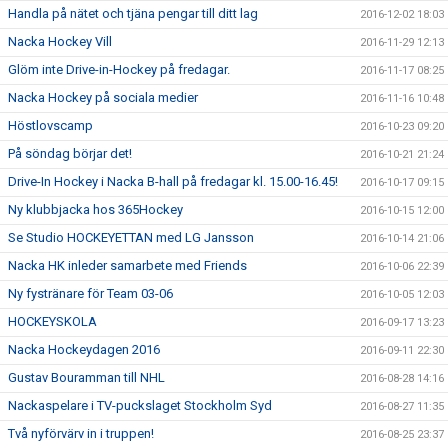
Handla på nätet och tjäna pengar till ditt lag
2016-12-02 18:03
Nacka Hockey Vill
2016-11-29 12:13
Glöm inte Drive-in-Hockey på fredagar.
2016-11-17 08:25
Nacka Hockey på sociala medier
2016-11-16 10:48
Höstlovscamp
2016-10-23 09:20
På söndag börjar det!
2016-10-21 21:24
Drive-In Hockey i Nacka B-hall på fredagar kl. 15.00-16.45!
2016-10-17 09:15
Ny klubbjacka hos 365Hockey
2016-10-15 12:00
Se Studio HOCKEYETTAN med LG Jansson
2016-10-14 21:06
Nacka HK inleder samarbete med Friends
2016-10-06 22:39
Ny fystränare för Team 03-06
2016-10-05 12:03
HOCKEYSKOLA
2016-09-17 13:23
Nacka Hockeydagen 2016
2016-09-11 22:30
Gustav Bouramman till NHL
2016-08-28 14:16
Nackaspelare i TV-puckslaget Stockholm Syd
2016-08-27 11:35
Två nyförvärv in i truppen!
2016-08-25 23:37