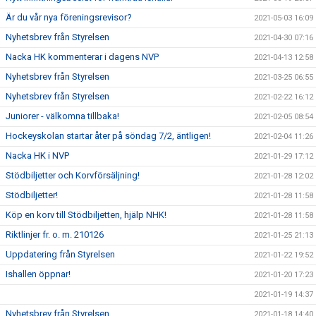
Är du vår nya föreningsrevisor?
2021-05-03 16:09
Nyhetsbrev från Styrelsen
2021-04-30 07:16
Nacka HK kommenterar i dagens NVP
2021-04-13 12:58
Nyhetsbrev från Styrelsen
2021-03-25 06:55
Nyhetsbrev från Styrelsen
2021-02-22 16:12
Juniorer - välkomna tillbaka!
2021-02-05 08:54
Hockeyskolan startar åter på söndag 7/2, äntligen!
2021-02-04 11:26
Nacka HK i NVP
2021-01-29 17:12
Stödbiljetter och Korvförsäljning!
2021-01-28 12:02
Stödbiljetter!
2021-01-28 11:58
Köp en korv till Stödbiljetten, hjälp NHK!
2021-01-28 11:58
Riktlinjer fr. o. m. 210126
2021-01-25 21:13
Uppdatering från Styrelsen
2021-01-22 19:52
Ishallen öppnar!
2021-01-20 17:23
2021-01-19 14:37
Nyhetsbrev från Styrelsen
2021-01-18 14:40