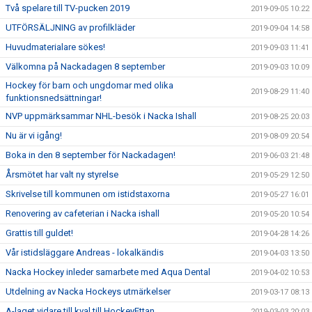
Två spelare till TV-pucken 2019
2019-09-05 10:22
UTFÖRSÄLJNING av profilkläder
2019-09-04 14:58
Huvudmaterialare sökes!
2019-09-03 11:41
Välkomna på Nackadagen 8 september
2019-09-03 10:09
Hockey för barn och ungdomar med olika
2019-08-29 11:40
funktionsnedsättningar!
NVP uppmärksammar NHL-besök i Nacka Ishall
2019-08-25 20:03
Nu är vi igång!
2019-08-09 20:54
Boka in den 8 september för Nackadagen!
2019-06-03 21:48
Årsmötet har valt ny styrelse
2019-05-29 12:50
Skrivelse till kommunen om istidstaxorna
2019-05-27 16:01
Renovering av cafeterian i Nacka ishall
2019-05-20 10:54
Grattis till guldet!
2019-04-28 14:26
Vår istidsläggare Andreas - lokalkändis
2019-04-03 13:50
Nacka Hockey inleder samarbete med Aqua Dental
2019-04-02 10:53
Utdelning av Nacka Hockeys utmärkelser
2019-03-17 08:13
A-laget vidare till kval till HockeyEttan
2019-03-03 20:03