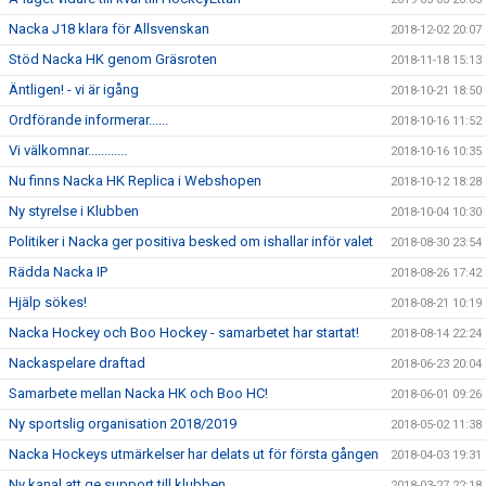
Nacka J18 klara för Allsvenskan
2018-12-02 20:07
Stöd Nacka HK genom Gräsroten
2018-11-18 15:13
Äntligen! - vi är igång
2018-10-21 18:50
Ordförande informerar......
2018-10-16 11:52
Vi välkomnar............
2018-10-16 10:35
Nu finns Nacka HK Replica i Webshopen
2018-10-12 18:28
Ny styrelse i Klubben
2018-10-04 10:30
Politiker i Nacka ger positiva besked om ishallar inför valet
2018-08-30 23:54
Rädda Nacka IP
2018-08-26 17:42
Hjälp sökes!
2018-08-21 10:19
Nacka Hockey och Boo Hockey - samarbetet har startat!
2018-08-14 22:24
Nackaspelare draftad
2018-06-23 20:04
Samarbete mellan Nacka HK och Boo HC!
2018-06-01 09:26
Ny sportslig organisation 2018/2019
2018-05-02 11:38
Nacka Hockeys utmärkelser har delats ut för första gången
2018-04-03 19:31
Ny kanal att ge support till klubben
2018-03-27 22:18