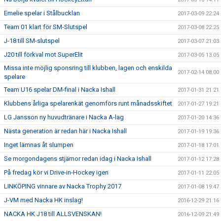
Emelie spelar i Stålbucklan
2017-03-09 22:24
Team 01 klart för SM-Slutspel
2017-03-08 22:25
J-18 till SM-slutspel
2017-03-07 21:03
J20 till förkval mot SuperElit
2017-03-05 13:05
Missa inte möjlig sponsring till klubben, lagen och enskilda
2017-02-14 08:00
spelare
Team U16 spelar DM-final i Nacka Ishall
2017-01-31 21:21
Klubbens årliga spelarenkät genomförs runt månadsskiftet
2017-01-27 19:21
LG Jansson ny huvudtränare i Nacka A-lag
2017-01-20 14:36
Nästa generation är redan här i Nacka Ishall
2017-01-19 19:36
Inget lämnas åt slumpen
2017-01-18 17:01
Se morgondagens stjärnor redan idag i Nacka Ishall
2017-01-12 17:28
På fredag kör vi Drive-in-Hockey igen
2017-01-11 22:05
LINKÖPING vinnare av Nacka Trophy 2017
2017-01-08 19:47
J-VM med Nacka HK inslag!
2016-12-29 21:16
NACKA HK J18 till ALLSVENSKAN!
2016-12-09 21:49