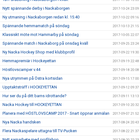
Nytt spännande derby i Nackaborgen
2017-10-24 23:09
Ny utmaning i Nackaborgen redan kl. 15:40
2017-10-22 09:16
Spännande hemmamatch på söndag
2017-10-13 21:15
Klassiskt möte mot Hammarby på söndag
2017-10-05 22:07
Spännande match i Nackaborg på onsdag kväll
2017-09-25 23:24
Ny Nacka Hockey Shop med klubbprofil
2017-09-22 19:30
Hemmapremiär i Hockeyettan
2017-09-19 22:48
Höstlovscamper v.44
2017-09-18 20:08
Nya utrymmen på Östra kortsidan
2017-09-15 17:00
Upptaktsträff i HOCKEYETTAN
2017-09-12 09:37
Hur ser du på ditt barns idrottande?
2017-09-11 13:13
Nacka Hockey till HOCKEYETTAN
2017-09-10 20:32
Planera med HÖSTLOVSCAMP 2017 - Snart öppnar anmälan
2017-09-07 21:52
Nya Nacka handsken
2017-08-24 20:43
Flera Nackaspelare uttagna till TV-Pucken
2017-08-22 21:37
Nytt samarbete med profilshop
2017-08-20 22:23