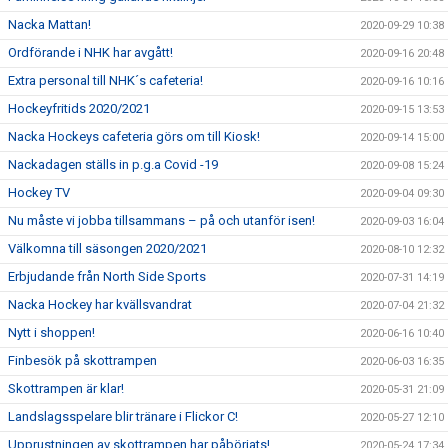
Nacka Mattan!
2020-09-29 10:38
Ordförande i NHK har avgått!
2020-09-16 20:48
Extra personal till NHK´s cafeteria!
2020-09-16 10:16
Hockeyfritids 2020/2021
2020-09-15 13:53
Nacka Hockeys cafeteria görs om till Kiosk!
2020-09-14 15:00
Nackadagen ställs in p.g.a Covid -19
2020-09-08 15:24
Hockey TV
2020-09-04 09:30
Nu måste vi jobba tillsammans – på och utanför isen!
2020-09-03 16:04
Välkomna till säsongen 2020/2021
2020-08-10 12:32
Erbjudande från North Side Sports
2020-07-31 14:19
Nacka Hockey har kvällsvandrat
2020-07-04 21:32
Nytt i shoppen!
2020-06-16 10:40
Finbesök på skottrampen
2020-06-03 16:35
Skottrampen är klar!
2020-05-31 21:09
Landslagsspelare blir tränare i Flickor C!
2020-05-27 12:10
Upprustningen av skottrampen har påbörjats!
2020-05-24 17:34