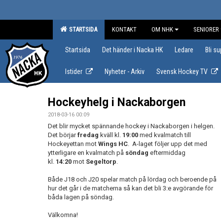
STARTSIDA
KONTAKT
OM NHK
SENIORER
Startsida
Det händer i Nacka HK
Ledare
Bli s
Istider
Nyheter - Arkiv
Svensk Hockey TV
Hockeyhelg i Nackaborgen
2018-03-16 00:09
Det blir mycket spännande hockey i Nackaborgen i helgen.
Det börjar
fredag
kväll kl.
19:00
med kvalmatch till
Hockeyettan mot
Wings HC
. A-laget följer upp det med
ytterligare en kvalmatch på
söndag
eftermiddag
kl.
14:20
mot
Segeltorp
.
Både J18 och J20 spelar match på lördag och beroende på
hur det går i de matcherna så kan det bli 3:e avgörande för
båda lagen på söndag.
Välkomna!