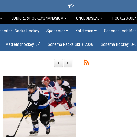
JUNIORER/HOCKEYGYMNASIUM
UNGDOMSLAG
HOCKEYSKOLA
upporter i Nacka Hockey
Sponsorer
Kafeterian
Säsongs- och Med
Medlemshockey
Schema Nacka Skills 2026
Schema Hockey IQ-
<
>