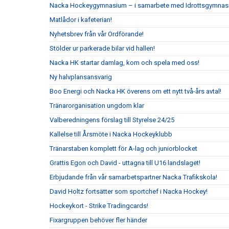
Nacka Hockeygymnasium – i samarbete med Idrottsgymnas
Matlådor i kafeterian!
Nyhetsbrev från vår Ordförande!
Stölder ur parkerade bilar vid hallen!
Nacka HK startar damlag, kom och spela med oss!
Ny halvplansansvarig
Boo Energi och Nacka HK överens om ett nytt två-års avtal!
Tränarorganisation ungdom klar
Valberedningens förslag till Styrelse 24/25
Kallelse till Årsmöte i Nacka Hockeyklubb
Tränarstaben komplett för A-lag och juniorblocket
Grattis Egon och David - uttagna till U16 landslaget!
Erbjudande från vår samarbetspartner Nacka Trafikskola!
David Holtz fortsätter som sportchef i Nacka Hockey!
Hockeykort - Strike Tradingcards!
Fixargruppen behöver fler händer