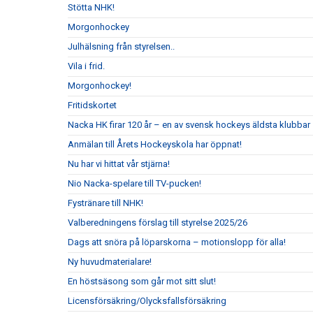
Stötta NHK!
Morgonhockey
Julhälsning från styrelsen..
Vila i frid.
Morgonhockey!
Fritidskortet
Nacka HK firar 120 år – en av svensk hockeys äldsta klubbar
Anmälan till Årets Hockeyskola har öppnat!
Nu har vi hittat vår stjärna!
Nio Nacka-spelare till TV-pucken!
Fystränare till NHK!
Valberedningens förslag till styrelse 2025/26
Dags att snöra på löparskorna – motionslopp för alla!
Ny huvudmaterialare!
En höstsäsong som går mot sitt slut!
Licensförsäkring/Olycksfallsförsäkring