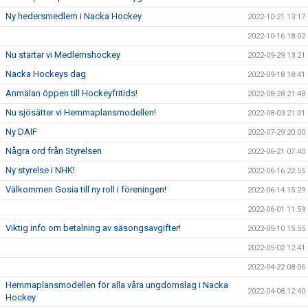
Ny hedersmedlem i Nacka Hockey
2022-10-21 13:17
2022-10-16 18:02
Nu startar vi Medlemshockey
2022-09-29 13:21
Nacka Hockeys dag
2022-09-18 18:41
Anmälan öppen till Hockeyfritids!
2022-08-28 21:48
Nu sjösätter vi Hemmaplansmodellen!
2022-08-03 21:01
Ny DAIF
2022-07-29 20:00
Några ord från Styrelsen
2022-06-21 07:40
Ny styrelse i NHK!
2022-06-16 22:55
Välkommen Gosia till ny roll i föreningen!
2022-06-14 15:29
2022-06-01 11:59
Viktig info om betalning av säsongsavgifter!
2022-05-10 15:55
2022-05-02 12:41
2022-04-22 08:06
Hemmaplansmodellen för alla våra ungdomslag i Nacka
2022-04-08 12:40
Hockey