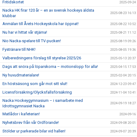
Fritidskortet
2025-09-24
Nacka HK firar 120 år – en av svensk hockeys äldsta
2025-08-23 16:13
klubbar
Anmälan till Årets Hockeyskola har öppnat!
2025-08-22 10:52
Nu har vi hittat vår stjärna!
2025-08-21 11:12
Nio Nacka-spelare till TV-pucken!
2025-08-19 09:26
Fystränare till NHK!
2025-08-05 19:36
Valberedningens förslag till styrelse 2025/26
2025-05-13 20:37
Dags att snöra på löparskorna – motionslopp för alla!
2025-04-15 17:53
Ny huvudmaterialare!
2025-02-04 20:15
En höstsäsong som går mot sitt slut!
2024-12-23 09:47
Licensförsäkring/Olycksfallsförsäkring
2024-11-04 10:41
Nacka Hockeygymnasium – i samarbete med
2024-09-19 18:27
Idrottsgymnasiet Nacka
Matlådor i kafeterian!
2024-09-16
Nyhetsbrev från vår Ordförande!
2024-09-08 20:01
Stölder ur parkerade bilar vid hallen!
2024-09-07 20:39