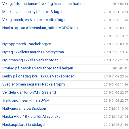
Viktigt informationsmöte kring ishallarnas framtid
2018-02-14
Mankan Jansson ny tränare i A-laget
2018-02-11 16:34
Viktig match, en 6:e spelare efterfrågas
2018-02-06 11:43
Nacka toppar Allsvenskan, möter MODO idag!
2018-01-28 09:21
2018-01-26 10:02
Ny toppmatch i Nackaborgen
2018-01-20 09:09
Ny tag i kvällens match i Hockeyettan
2018-01-19 13:56
Ny utmaning i kväll i Nackaborgen
2018-01-17 11:39
Storlag på besök i Nackaborgen till helgen
2018-01-11
Derby på onsdag kväll 19:00 i Nackaborgen
2018-01-09 23:06
Svedjeholmen segrare i Nacka Trophy
2018-01-08 11:16
Vendela klar för J-VM i Ryssland
2018-01-03 22:57
Tre Kronor i semi-final i J-VM
2018-01-03 22:07
Nattvandrarna på Sicklaön
2017-12-12 10:40
Nacka HK J-18 klara för Allsvenskan
2017-12-10 21:04
Nackaspelare i landslaget
2017-12-05 21:19