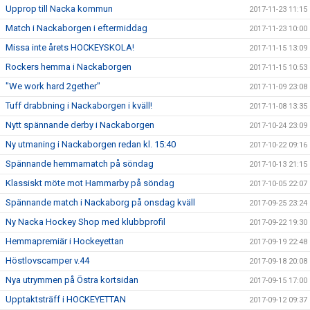
Upprop till Nacka kommun
2017-11-23 11:15
Match i Nackaborgen i eftermiddag
2017-11-23 10:00
Missa inte årets HOCKEYSKOLA!
2017-11-15 13:09
Rockers hemma i Nackaborgen
2017-11-15 10:53
"We work hard 2gether"
2017-11-09 23:08
Tuff drabbning i Nackaborgen i kväll!
2017-11-08 13:35
Nytt spännande derby i Nackaborgen
2017-10-24 23:09
Ny utmaning i Nackaborgen redan kl. 15:40
2017-10-22 09:16
Spännande hemmamatch på söndag
2017-10-13 21:15
Klassiskt möte mot Hammarby på söndag
2017-10-05 22:07
Spännande match i Nackaborg på onsdag kväll
2017-09-25 23:24
Ny Nacka Hockey Shop med klubbprofil
2017-09-22 19:30
Hemmapremiär i Hockeyettan
2017-09-19 22:48
Höstlovscamper v.44
2017-09-18 20:08
Nya utrymmen på Östra kortsidan
2017-09-15 17:00
Upptaktsträff i HOCKEYETTAN
2017-09-12 09:37