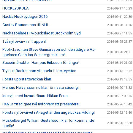
2016-10-05 12:03
HOCKEYSKOLA
2016-09-17 13:23
Nacka Hockeydagen 2016
2016-09-11 22:30
Gustav Bouramman till NHL
2016-08-28 14:16
Nackaspelare i TV-puckslaget Stockholm Syd
2016-08-27 11:35
Två nyförvärv in i truppen!
2016-08-25 23:37
Publikfavoriten Steve Gunnarsson och den tidigare AJ-
2016-08-20 21:11
spelaren Christian Wennergren klara!
Succémålvakten Hampus Eriksson förlänger!
2016-08-19 21:05
Try out: Backar som vill spela i Hockeyettan
2016-08-13 13:12
Första uppstartsveckan klar!
2016-08-13 12:55
Marcus Halvarsson nu klar för nästa säsong!
2016-06-20 15:32
Intervju med huvudtränare Håkan Ferm
2016-06-07 00:15
PANG! Ytterligare två nyförvärv att presentera!
2016-05-26 13:42
Första nyförvärvet i A-laget är den unge Lukas Hilding!
2016-05-22 13:40
Muskelberget William Gustafsson klar för kommande
2016-05-20 13:38
spelår!