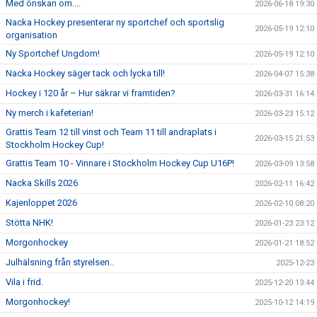
Med önskan om....
2026-06-18 19:30
Nacka Hockey presenterar ny sportchef och sportslig
2026-05-19 12:10
organisation
Ny Sportchef Ungdom!
2026-05-19 12:10
Nacka Hockey säger tack och lycka till!
2026-04-07 15:38
Hockey i 120 år – Hur säkrar vi framtiden?
2026-03-31 16:14
Ny merch i kafeterian!
2026-03-23 15:12
Grattis Team 12 till vinst och Team 11 till andraplats i
2026-03-15 21:53
Stockholm Hockey Cup!
Grattis Team 10 - Vinnare i Stockholm Hockey Cup U16P!
2026-03-09 13:58
Nacka Skills 2026
2026-02-11 16:42
Kajenloppet 2026
2026-02-10 08:20
Stötta NHK!
2026-01-23 23:12
Morgonhockey
2026-01-21 18:52
Julhälsning från styrelsen..
2025-12-23
Vila i frid.
2025-12-20 13:44
Morgonhockey!
2025-10-12 14:19