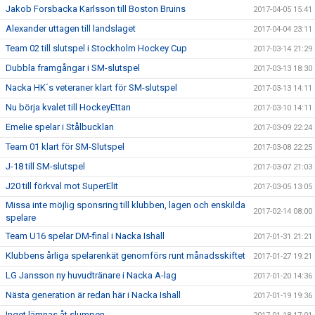
Jakob Forsbacka Karlsson till Boston Bruins
2017-04-05 15:41
Alexander uttagen till landslaget
2017-04-04 23:11
Team 02 till slutspel i Stockholm Hockey Cup
2017-03-14 21:29
Dubbla framgångar i SM-slutspel
2017-03-13 18:30
Nacka HK´s veteraner klart för SM-slutspel
2017-03-13 14:11
Nu börja kvalet till HockeyEttan
2017-03-10 14:11
Emelie spelar i Stålbucklan
2017-03-09 22:24
Team 01 klart för SM-Slutspel
2017-03-08 22:25
J-18 till SM-slutspel
2017-03-07 21:03
J20 till förkval mot SuperElit
2017-03-05 13:05
Missa inte möjlig sponsring till klubben, lagen och enskilda
2017-02-14 08:00
spelare
Team U16 spelar DM-final i Nacka Ishall
2017-01-31 21:21
Klubbens årliga spelarenkät genomförs runt månadsskiftet
2017-01-27 19:21
LG Jansson ny huvudtränare i Nacka A-lag
2017-01-20 14:36
Nästa generation är redan här i Nacka Ishall
2017-01-19 19:36
Inget lämnas åt slumpen