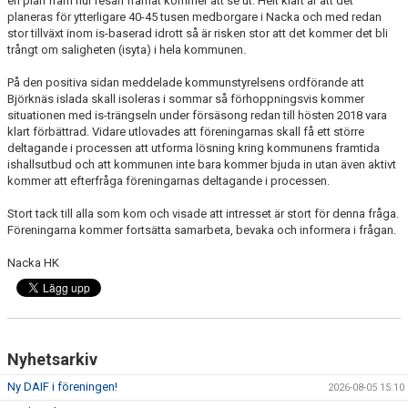
en plan fram hur resan framåt kommer att se ut. Helt klart är att det
planeras för ytterligare 40-45 tusen medborgare i Nacka och med redan
stor tillväxt inom is-baserad idrott så är risken stor att det kommer det bli
trångt om saligheten (isyta) i hela kommunen.
På den positiva sidan meddelade kommunstyrelsens ordförande att
Björknäs islada skall isoleras i sommar så förhoppningsvis kommer
situationen med is-trängseln under försäsong redan till hösten 2018 vara
klart förbättrad. Vidare utlovades att föreningarnas skall få ett större
deltagande i processen att utforma lösning kring kommunens framtida
ishallsutbud och att kommunen inte bara kommer bjuda in utan även aktivt
kommer att efterfråga föreningarnas deltagande i processen.
Stort tack till alla som kom och visade att intresset är stort för denna fråga.
Föreningarna kommer fortsätta samarbeta, bevaka och informera i frågan.
Nacka HK
Nyhetsarkiv
Ny DAIF i föreningen!
2026-08-05 15:10