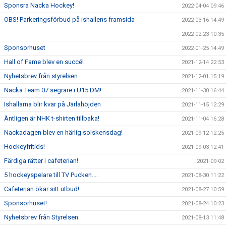
Sponsra Nacka Hockey!
2022-04-04 09:46
OBS! Parkeringsförbud på ishallens framsida
2022-03-16 14:49
2022-02-23 10:35
Sponsorhuset
2022-01-25 14:49
Hall of Fame blev en succé!
2021-12-14 22:53
Nyhetsbrev från styrelsen
2021-12-01 15:19
Nacka Team 07 segrare i U15 DM!
2021-11-30 16:44
Ishallarna blir kvar på Järlahöjden
2021-11-15 12:29
Äntligen är NHK t-shirten tillbaka!
2021-11-04 16:28
Nackadagen blev en härlig solskensdag!
2021-09-12 12:25
Hockeyfritids!
2021-09-03 12:41
Färdiga rätter i cafeterian!
2021-09-02
5 hockeyspelare till TV Pucken....
2021-08-30 11:22
Cafeterian ökar sitt utbud!
2021-08-27 10:59
Sponsorhuset!
2021-08-24 10:23
Nyhetsbrev från Styrelsen
2021-08-13 11:48