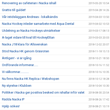
Renovering av cafeterian i Nacka ishall
2019-05-20 10:54
Grattis till guldet!
2019-04-28 14:26
Vår istidsläggare Andreas - lokalkändis
2019-04-03 13:50
Nacka Hockey inleder samarbete med Aqua Dental
2019-04-02 10:53
Utdelning av Nacka Hockeys utmärkelser
2019-03-17 08:13
A-laget vidare till kval till HockeyEttan
2019-03-03 20:03
Nacka J18 klara för Allsvenskan
2018-12-02 20:07
Stöd Nacka HK genom Gräsroten
2018-11-18 15:13
Äntligen! - vi är igång
2018-10-21 18:50
Ordförande informerar......
2018-10-16 11:52
Vi välkomnar............
2018-10-16 10:35
Nu finns Nacka HK Replica i Webshopen
2018-10-12 18:28
Ny styrelse i Klubben
2018-10-04 10:30
Politiker i Nacka ger positiva besked om ishallar inför valet
2018-08-30 23:54
Rädda Nacka IP
2018-08-26 17:42
Hjälp sökes!
2018-08-21 10:19