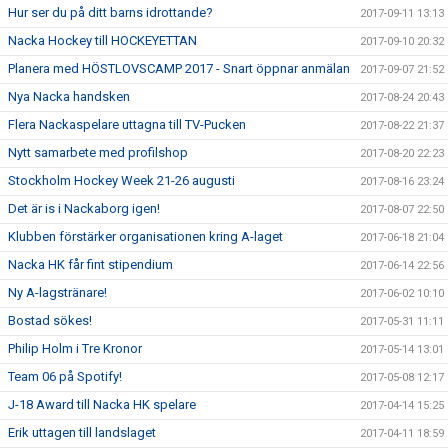
Hur ser du på ditt barns idrottande?
2017-09-11 13:13
Nacka Hockey till HOCKEYETTAN
2017-09-10 20:32
Planera med HÖSTLOVSCAMP 2017 - Snart öppnar anmälan
2017-09-07 21:52
Nya Nacka handsken
2017-08-24 20:43
Flera Nackaspelare uttagna till TV-Pucken
2017-08-22 21:37
Nytt samarbete med profilshop
2017-08-20 22:23
Stockholm Hockey Week 21-26 augusti
2017-08-16 23:24
Det är is i Nackaborg igen!
2017-08-07 22:50
Klubben förstärker organisationen kring A-laget
2017-06-18 21:04
Nacka HK får fint stipendium
2017-06-14 22:56
Ny A-lagstränare!
2017-06-02 10:10
Bostad sökes!
2017-05-31 11:11
Philip Holm i Tre Kronor
2017-05-14 13:01
Team 06 på Spotify!
2017-05-08 12:17
J-18 Award till Nacka HK spelare
2017-04-14 15:25
Erik uttagen till landslaget
2017-04-11 18:59