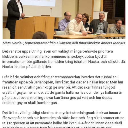
DOKUMENT
ÖVERGÅNGAR OCH PROVSPEL
FÖRSÄKRING
ISTIDER
Mats Gerdau, representanter från alliansen och fritidsdirektör Anders Mebius
NYHETER - ARKIV
Det var stor uppslutning, även om väldigt många behövde prioritera
klubbens verksamhet, när kommunens ishockeyklubbar bjöd till
informationsmöte gällande framtiden kring ishallar i Nacka, och särskilt då
SVENSK HOCKEY TV
Nacka ishallar på Järlahöjden.
MEDLEMSHOCKEY
Från både politiker och från tjänstemannasidan lovades det 2 ishallar i
framtiden uppe på Järlahöjden, området där dagens hallar ligger. Men hur
resan dit ser ut vill ingen riktigt ge svar på. Att det skall finnas fullgod
SCHEMA NACKA SKILLS 2026
ersättningsyta mellan det att de gamla hallarna rivs och de nya hallarna är
på plats utlovas, men inga svar kan ännu ges på vart och hur dessa
SCHEMA HOCKEY IQ-CAMP
ersättningsytor skall frambringas.
Det är i ett väldigt tidigt skede och mycket utredningsarbete kvar innan vi
får svar på när och hur framtiden på både kort och lång sikt kommer att se
ut. Prognosen är att nuvarande hallar blir kvar i 3-4 år och innan dess skall