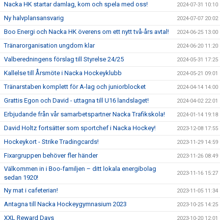
Nacka HK startar damlag, kom och spela med oss!
2024-07-31 10:10
Ny halvplansansvarig
2024-07-07 20:02
Boo Energi och Nacka HK överens om ett nytt två-års avtal!
2024-06-25 13:00
Tränarorganisation ungdom klar
2024-06-20 11:20
Valberedningens förslag till Styrelse 24/25
2024-05-31 17:25
Kallelse till Årsmöte i Nacka Hockeyklubb
2024-05-21 09:01
Tränarstaben komplett för A-lag och juniorblocket
2024-04-14 14:00
Grattis Egon och David - uttagna till U16 landslaget!
2024-04-02 22:01
Erbjudande från vår samarbetspartner Nacka Trafikskola!
2024-01-14 19:18
David Holtz fortsätter som sportchef i Nacka Hockey!
2023-12-08 17:55
Hockeykort - Strike Tradingcards!
2023-11-29 14:59
Fixargruppen behöver fler händer
2023-11-26 08:49
Välkommen in i Boo-familjen – ditt lokala energibolag
2023-11-16 15:27
sedan 1920!
Ny mat i cafeterian!
2023-11-05 11:34
Antagna till Nacka Hockeygymnasium 2023
2023-10-25 14:25
XXL Reward Days
2023-10-20 12:01