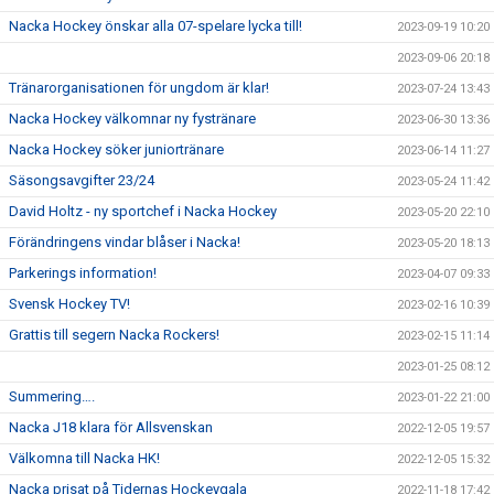
Nacka Hockey önskar alla 07-spelare lycka till!
2023-09-19 10:20
2023-09-06 20:18
Tränarorganisationen för ungdom är klar!
2023-07-24 13:43
Nacka Hockey välkomnar ny fystränare
2023-06-30 13:36
Nacka Hockey söker juniortränare
2023-06-14 11:27
Säsongsavgifter 23/24
2023-05-24 11:42
David Holtz - ny sportchef i Nacka Hockey
2023-05-20 22:10
Förändringens vindar blåser i Nacka!
2023-05-20 18:13
Parkerings information!
2023-04-07 09:33
Svensk Hockey TV!
2023-02-16 10:39
Grattis till segern Nacka Rockers!
2023-02-15 11:14
2023-01-25 08:12
Summering….
2023-01-22 21:00
Nacka J18 klara för Allsvenskan
2022-12-05 19:57
Välkomna till Nacka HK!
2022-12-05 15:32
Nacka prisat på Tidernas Hockeygala
2022-11-18 17:42