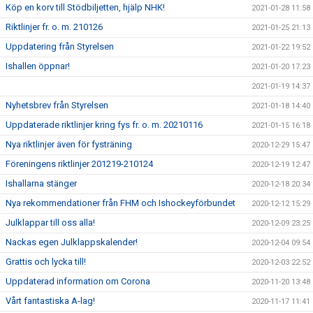
Köp en korv till Stödbiljetten, hjälp NHK!
2021-01-28 11:58
Riktlinjer fr. o. m. 210126
2021-01-25 21:13
Uppdatering från Styrelsen
2021-01-22 19:52
Ishallen öppnar!
2021-01-20 17:23
2021-01-19 14:37
Nyhetsbrev från Styrelsen
2021-01-18 14:40
Uppdaterade riktlinjer kring fys fr. o. m. 20210116
2021-01-15 16:18
Nya riktlinjer även för fysträning
2020-12-29 15:47
Föreningens riktlinjer 201219-210124
2020-12-19 12:47
Ishallarna stänger
2020-12-18 20:34
Nya rekommendationer från FHM och Ishockeyförbundet
2020-12-12 15:29
Julklappar till oss alla!
2020-12-09 23:25
Nackas egen Julklappskalender!
2020-12-04 09:54
Grattis och lycka till!
2020-12-03 22:52
Uppdaterad information om Corona
2020-11-20 13:48
Vårt fantastiska A-lag!
2020-11-17 11:41