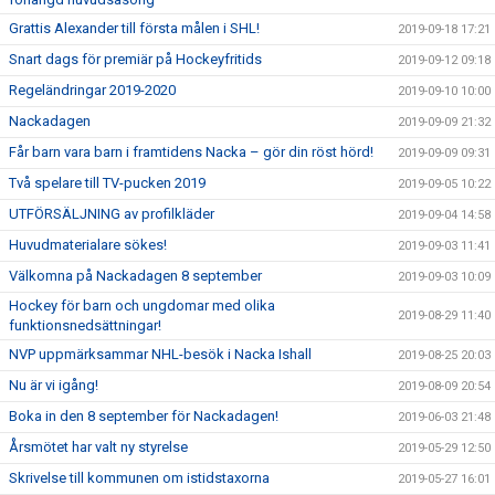
Grattis Alexander till första målen i SHL!
2019-09-18 17:21
Snart dags för premiär på Hockeyfritids
2019-09-12 09:18
Regeländringar 2019-2020
2019-09-10 10:00
Nackadagen
2019-09-09 21:32
Får barn vara barn i framtidens Nacka – gör din röst hörd!
2019-09-09 09:31
Två spelare till TV-pucken 2019
2019-09-05 10:22
UTFÖRSÄLJNING av profilkläder
2019-09-04 14:58
Huvudmaterialare sökes!
2019-09-03 11:41
Välkomna på Nackadagen 8 september
2019-09-03 10:09
Hockey för barn och ungdomar med olika
2019-08-29 11:40
funktionsnedsättningar!
NVP uppmärksammar NHL-besök i Nacka Ishall
2019-08-25 20:03
Nu är vi igång!
2019-08-09 20:54
Boka in den 8 september för Nackadagen!
2019-06-03 21:48
Årsmötet har valt ny styrelse
2019-05-29 12:50
Skrivelse till kommunen om istidstaxorna
2019-05-27 16:01