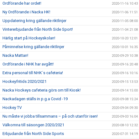
Ordförande har ordet!
2020-11-16 10:43
Ny Ordförande i Nacka HK!
2020-11-06 11:51
Uppdatering kring gällande riktlinjer
2020-11-05 08:00
Vintererbjudande från North Side Sport!
2020-11-04 21:08
Härlig start på Hockeyskolan!
2020-10-20 12:01
Påminnelse kring gällande riktlinjer
2020-10-01 16:35
Nacka Mattan!
2020-09-29 10:38
Ordförande i NHK har avgått!
2020-09-16 20:48
Extra personal till NHK´s cafeteria!
2020-09-16 10:16
Hockeyfritids 2020/2021
2020-09-15 13:53
Nacka Hockeys cafeteria görs om till Kiosk!
2020-09-14 15:00
Nackadagen ställs in p.g.a Covid -19
2020-09-08 15:24
Hockey TV
2020-09-04 09:30
Nu måste vi jobba tillsammans – på och utanför isen!
2020-09-03 16:04
Välkomna till säsongen 2020/2021
2020-08-10 12:32
Erbjudande från North Side Sports
2020-07-31 14:19