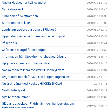
Nacka Hockey har kvällsvandrat
2020-07-04 21:32
Nytt i shoppen!
2020-06-16 10:40
Finbesök på skottrampen
2020-06-03 16:35
Skottrampen är klar!
2020-05-31 21:09
Landslagsspelare blir tränare i Flickor C!
2020-05-27 12:10
Upprustningen av skottrampen har påbörjats!
2020-05-24 17:34
Påskgodis!
2020-04-03 12:41
Cafeterian stängd för säsongen
2020-03-22 08:53
Information från Stockholms ishockeyförbund
2020-03-12 16:17
Hjälp oss att rusta upp vår skottramp!
2020-03-06 14:26
NackaRockers klara för kval till HockeyEttan!
2020-02-28 23:37
Avgörande match för J20 ikväll i Björkängshallen!
2020-02-27 11:16
Nu är vi igång med Nackas HOCKEYSKOLA!
2019-11-15
North Side Sport
2019-09-30 10:21
Nytt telefonnummer!
2019-09-20 12:05
Glädjande besked - Fritidsnämnden har beslutat om
2019-09-19 16:17
förlängd huvudsäsong