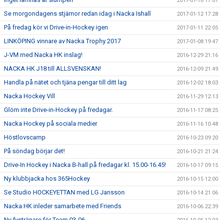
2017-01-18 17:01
Se morgondagens stjärnor redan idag i Nacka Ishall
2017-01-12 17:28
På fredag kör vi Drive-in-Hockey igen
2017-01-11 22:05
LINKÖPING vinnare av Nacka Trophy 2017
2017-01-08 19:47
J-VM med Nacka HK inslag!
2016-12-29 21:16
NACKA HK J18 till ALLSVENSKAN!
2016-12-09 21:49
Handla på nätet och tjäna pengar till ditt lag
2016-12-02 18:03
Nacka Hockey Vill
2016-11-29 12:13
Glöm inte Drive-in-Hockey på fredagar.
2016-11-17 08:25
Nacka Hockey på sociala medier
2016-11-16 10:48
Höstlovscamp
2016-10-23 09:20
På söndag börjar det!
2016-10-21 21:24
Drive-In Hockey i Nacka B-hall på fredagar kl. 15.00-16.45!
2016-10-17 09:15
Ny klubbjacka hos 365Hockey
2016-10-15 12:00
Se Studio HOCKEYETTAN med LG Jansson
2016-10-14 21:06
Nacka HK inleder samarbete med Friends
2016-10-06 22:39
Ny fystränare för Team 03-06