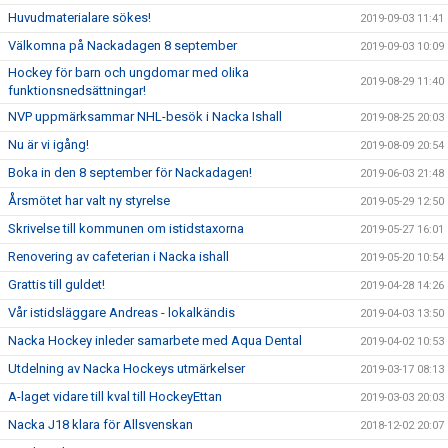
Huvudmaterialare sökes!
2019-09-03 11:41
Välkomna på Nackadagen 8 september
2019-09-03 10:09
Hockey för barn och ungdomar med olika
2019-08-29 11:40
funktionsnedsättningar!
NVP uppmärksammar NHL-besök i Nacka Ishall
2019-08-25 20:03
Nu är vi igång!
2019-08-09 20:54
Boka in den 8 september för Nackadagen!
2019-06-03 21:48
Årsmötet har valt ny styrelse
2019-05-29 12:50
Skrivelse till kommunen om istidstaxorna
2019-05-27 16:01
Renovering av cafeterian i Nacka ishall
2019-05-20 10:54
Grattis till guldet!
2019-04-28 14:26
Vår istidsläggare Andreas - lokalkändis
2019-04-03 13:50
Nacka Hockey inleder samarbete med Aqua Dental
2019-04-02 10:53
Utdelning av Nacka Hockeys utmärkelser
2019-03-17 08:13
A-laget vidare till kval till HockeyEttan
2019-03-03 20:03
Nacka J18 klara för Allsvenskan
2018-12-02 20:07