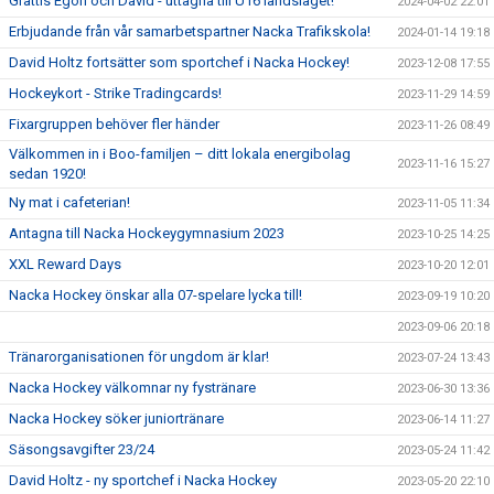
Grattis Egon och David - uttagna till U16 landslaget!
2024-04-02 22:01
Erbjudande från vår samarbetspartner Nacka Trafikskola!
2024-01-14 19:18
David Holtz fortsätter som sportchef i Nacka Hockey!
2023-12-08 17:55
Hockeykort - Strike Tradingcards!
2023-11-29 14:59
Fixargruppen behöver fler händer
2023-11-26 08:49
Välkommen in i Boo-familjen – ditt lokala energibolag
2023-11-16 15:27
sedan 1920!
Ny mat i cafeterian!
2023-11-05 11:34
Antagna till Nacka Hockeygymnasium 2023
2023-10-25 14:25
XXL Reward Days
2023-10-20 12:01
Nacka Hockey önskar alla 07-spelare lycka till!
2023-09-19 10:20
2023-09-06 20:18
Tränarorganisationen för ungdom är klar!
2023-07-24 13:43
Nacka Hockey välkomnar ny fystränare
2023-06-30 13:36
Nacka Hockey söker juniortränare
2023-06-14 11:27
Säsongsavgifter 23/24
2023-05-24 11:42
David Holtz - ny sportchef i Nacka Hockey
2023-05-20 22:10