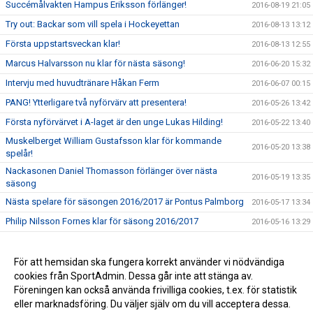
Succémålvakten Hampus Eriksson förlänger!
2016-08-19 21:05
Try out: Backar som vill spela i Hockeyettan
2016-08-13 13:12
Första uppstartsveckan klar!
2016-08-13 12:55
Marcus Halvarsson nu klar för nästa säsong!
2016-06-20 15:32
Intervju med huvudtränare Håkan Ferm
2016-06-07 00:15
PANG! Ytterligare två nyförvärv att presentera!
2016-05-26 13:42
Första nyförvärvet i A-laget är den unge Lukas Hilding!
2016-05-22 13:40
Muskelberget William Gustafsson klar för kommande
2016-05-20 13:38
spelår!
Nackasonen Daniel Thomasson förlänger över nästa
2016-05-19 13:35
säsong
Nästa spelare för säsongen 2016/2017 är Pontus Palmborg
2016-05-17 13:34
Philip Nilsson Fornes klar för säsong 2016/2017
2016-05-16 13:29
Håkan Ferm klar som tränare i A-laget 2016/17
2016-05-16 00:30
Resumé av klubbens säsong 2015/16
För att hemsidan ska fungera korrekt använder vi nödvändiga
2016-05-05 00:38
cookies från SportAdmin. Dessa går inte att stänga av.
Ett stort tack och summering av säsongen 2015/2016
2016-04-01 22:02
Föreningen kan också använda frivilliga cookies, t.ex. för statistik
eller marknadsföring. Du väljer själv om du vill acceptera dessa.