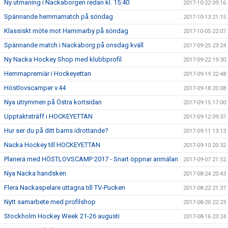
Ny utmaning i Nackaborgen redan kl. 15:40
2017-10-22 09:16
Spännande hemmamatch på söndag
2017-10-13 21:15
Klassiskt möte mot Hammarby på söndag
2017-10-05 22:07
Spännande match i Nackaborg på onsdag kväll
2017-09-25 23:24
Ny Nacka Hockey Shop med klubbprofil
2017-09-22 19:30
Hemmapremiär i Hockeyettan
2017-09-19 22:48
Höstlovscamper v.44
2017-09-18 20:08
Nya utrymmen på Östra kortsidan
2017-09-15 17:00
Upptaktsträff i HOCKEYETTAN
2017-09-12 09:37
Hur ser du på ditt barns idrottande?
2017-09-11 13:13
Nacka Hockey till HOCKEYETTAN
2017-09-10 20:32
Planera med HÖSTLOVSCAMP 2017 - Snart öppnar anmälan
2017-09-07 21:52
Nya Nacka handsken
2017-08-24 20:43
Flera Nackaspelare uttagna till TV-Pucken
2017-08-22 21:37
Nytt samarbete med profilshop
2017-08-20 22:23
Stockholm Hockey Week 21-26 augusti
2017-08-16 23:24