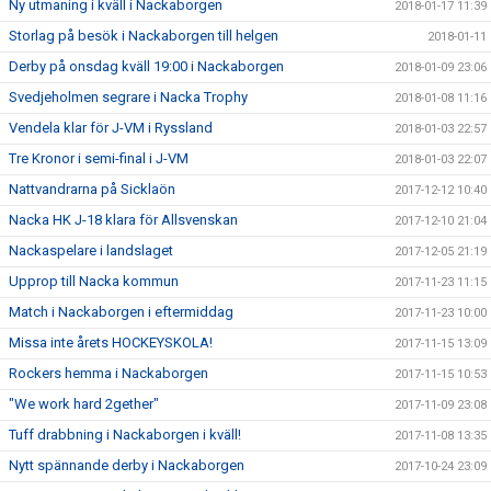
Ny utmaning i kväll i Nackaborgen
2018-01-17 11:39
Storlag på besök i Nackaborgen till helgen
2018-01-11
Derby på onsdag kväll 19:00 i Nackaborgen
2018-01-09 23:06
Svedjeholmen segrare i Nacka Trophy
2018-01-08 11:16
Vendela klar för J-VM i Ryssland
2018-01-03 22:57
Tre Kronor i semi-final i J-VM
2018-01-03 22:07
Nattvandrarna på Sicklaön
2017-12-12 10:40
Nacka HK J-18 klara för Allsvenskan
2017-12-10 21:04
Nackaspelare i landslaget
2017-12-05 21:19
Upprop till Nacka kommun
2017-11-23 11:15
Match i Nackaborgen i eftermiddag
2017-11-23 10:00
Missa inte årets HOCKEYSKOLA!
2017-11-15 13:09
Rockers hemma i Nackaborgen
2017-11-15 10:53
"We work hard 2gether"
2017-11-09 23:08
Tuff drabbning i Nackaborgen i kväll!
2017-11-08 13:35
Nytt spännande derby i Nackaborgen
2017-10-24 23:09