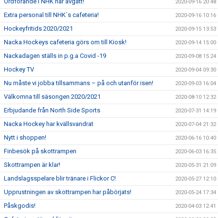
Ordförande i NHK har avgått!
2020-09-16 20:48
Extra personal till NHK´s cafeteria!
2020-09-16 10:16
Hockeyfritids 2020/2021
2020-09-15 13:53
Nacka Hockeys cafeteria görs om till Kiosk!
2020-09-14 15:00
Nackadagen ställs in p.g.a Covid -19
2020-09-08 15:24
Hockey TV
2020-09-04 09:30
Nu måste vi jobba tillsammans – på och utanför isen!
2020-09-03 16:04
Välkomna till säsongen 2020/2021
2020-08-10 12:32
Erbjudande från North Side Sports
2020-07-31 14:19
Nacka Hockey har kvällsvandrat
2020-07-04 21:32
Nytt i shoppen!
2020-06-16 10:40
Finbesök på skottrampen
2020-06-03 16:35
Skottrampen är klar!
2020-05-31 21:09
Landslagsspelare blir tränare i Flickor C!
2020-05-27 12:10
Upprustningen av skottrampen har påbörjats!
2020-05-24 17:34
Påskgodis!
2020-04-03 12:41