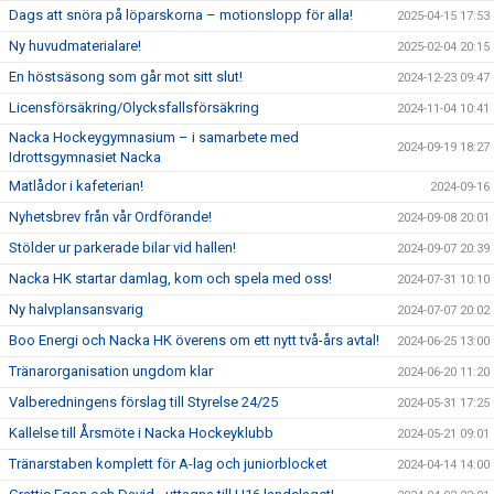
Dags att snöra på löparskorna – motionslopp för alla!
2025-04-15 17:53
Ny huvudmaterialare!
2025-02-04 20:15
En höstsäsong som går mot sitt slut!
2024-12-23 09:47
Licensförsäkring/Olycksfallsförsäkring
2024-11-04 10:41
Nacka Hockeygymnasium – i samarbete med
2024-09-19 18:27
Idrottsgymnasiet Nacka
Matlådor i kafeterian!
2024-09-16
Nyhetsbrev från vår Ordförande!
2024-09-08 20:01
Stölder ur parkerade bilar vid hallen!
2024-09-07 20:39
Nacka HK startar damlag, kom och spela med oss!
2024-07-31 10:10
Ny halvplansansvarig
2024-07-07 20:02
Boo Energi och Nacka HK överens om ett nytt två-års avtal!
2024-06-25 13:00
Tränarorganisation ungdom klar
2024-06-20 11:20
Valberedningens förslag till Styrelse 24/25
2024-05-31 17:25
Kallelse till Årsmöte i Nacka Hockeyklubb
2024-05-21 09:01
Tränarstaben komplett för A-lag och juniorblocket
2024-04-14 14:00