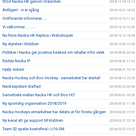
Stöd Nacka HK genom Gräsroten
2018-11-18 15:13
Äntligen! - vi är igång
2018-10-21 18:50
Ordförande informerar......
2018-10-16 11:52
Vi välkomnar............
2018-10-16 10:35
Nu finns Nacka HK Replica i Webshopen
2018-10-12 18:28
Ny styrelse i Klubben
2018-10-04 10:30
Politiker i Nacka ger positiva besked om ishallar inför valet
2018-08-30 23:54
Rädda Nacka IP
2018-08-26 17:42
Hjälp sökes!
2018-08-21 10:19
Nacka Hockey och Boo Hockey - samarbetet har startat!
2018-08-14 22:24
Nackaspelare draftad
2018-06-23 20:04
Samarbete mellan Nacka HK och Boo HC!
2018-06-01 09:26
Ny sportslig organisation 2018/2019
2018-05-02 11:38
Nacka Hockeys utmärkelser har delats ut för första gången
2018-04-03 19:31
Ny kanal att ge support till klubben
2018-03-27 22:18
Team 02 spelar kvartsfinal i U16-SM
2018-03-22 19:27