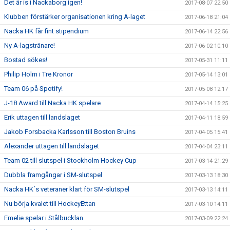
Det är is i Nackaborg igen!
2017-08-07 22:50
Klubben förstärker organisationen kring A-laget
2017-06-18 21:04
Nacka HK får fint stipendium
2017-06-14 22:56
Ny A-lagstränare!
2017-06-02 10:10
Bostad sökes!
2017-05-31 11:11
Philip Holm i Tre Kronor
2017-05-14 13:01
Team 06 på Spotify!
2017-05-08 12:17
J-18 Award till Nacka HK spelare
2017-04-14 15:25
Erik uttagen till landslaget
2017-04-11 18:59
Jakob Forsbacka Karlsson till Boston Bruins
2017-04-05 15:41
Alexander uttagen till landslaget
2017-04-04 23:11
Team 02 till slutspel i Stockholm Hockey Cup
2017-03-14 21:29
Dubbla framgångar i SM-slutspel
2017-03-13 18:30
Nacka HK´s veteraner klart för SM-slutspel
2017-03-13 14:11
Nu börja kvalet till HockeyEttan
2017-03-10 14:11
Emelie spelar i Stålbucklan
2017-03-09 22:24