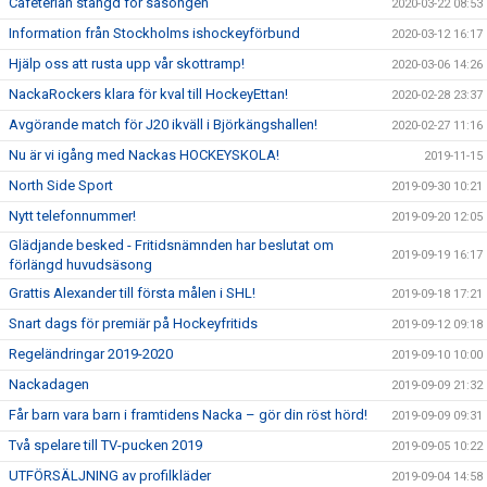
Cafeterian stängd för säsongen
2020-03-22 08:53
Information från Stockholms ishockeyförbund
2020-03-12 16:17
Hjälp oss att rusta upp vår skottramp!
2020-03-06 14:26
NackaRockers klara för kval till HockeyEttan!
2020-02-28 23:37
Avgörande match för J20 ikväll i Björkängshallen!
2020-02-27 11:16
Nu är vi igång med Nackas HOCKEYSKOLA!
2019-11-15
North Side Sport
2019-09-30 10:21
Nytt telefonnummer!
2019-09-20 12:05
Glädjande besked - Fritidsnämnden har beslutat om
2019-09-19 16:17
förlängd huvudsäsong
Grattis Alexander till första målen i SHL!
2019-09-18 17:21
Snart dags för premiär på Hockeyfritids
2019-09-12 09:18
Regeländringar 2019-2020
2019-09-10 10:00
Nackadagen
2019-09-09 21:32
Får barn vara barn i framtidens Nacka – gör din röst hörd!
2019-09-09 09:31
Två spelare till TV-pucken 2019
2019-09-05 10:22
UTFÖRSÄLJNING av profilkläder
2019-09-04 14:58