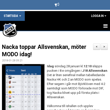
STARTSIDA
LOGGA IN
STARTSIDA
Nacka toppar Allsvenskan, möter
DET HÄNDER I NACKA HK
<
>
MODO idag!
LEDARE
2018-01-28 09:21
Idag
söndag 28 januari kl.
12:10
släpps
BLI SUPPORTER I NACKA HOCKEY
pucken i 8:e omgången i
J18
Allsvenskan
.
Det är liten seriefinal mellan tabelledande
SPONSORER
Nacka HK och 2:an MODO som spelas.
Efter segern i går mot Björklöven med 4-2
samtidigt som MODO förlorade mot DIF,
KAFETERIAN
tog Nacka klivet upp på första plats i
Allsvenskan.
SÄSONGS- OCH MEDLEMSAVGIFTER
Välkomna till ishallen och upplev