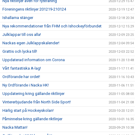
Nya riktlinjer även för fysträning
2020-12-29 15:47
Föreningens riktlinjer 201219-210124
2020-12-19 12:47
Ishallarna stänger
2020-12-18 20:34
Nya rekommendationer från FHM och Ishockeyförbundet
2020-12-12 15:29
Julklappar till oss alla!
2020-12-09 23:25
Nackas egen Julklappskalender!
2020-12-04 09:54
Grattis och lycka till!
2020-12-03 22:52
Uppdaterad information om Corona
2020-11-20 13:48
Vårt fantastiska A-lag!
2020-11-17 11:41
Ordförande har ordet!
2020-11-16 10:43
Ny Ordförande i Nacka HK!
2020-11-06 11:51
Uppdatering kring gällande riktlinjer
2020-11-05 08:00
Vintererbjudande från North Side Sport!
2020-11-04 21:08
Härlig start på Hockeyskolan!
2020-10-20 12:01
Påminnelse kring gällande riktlinjer
2020-10-01 16:35
Nacka Mattan!
2020-09-29 10:38