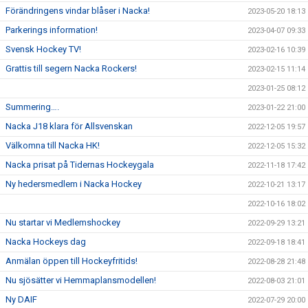
Förändringens vindar blåser i Nacka!
2023-05-20 18:13
Parkerings information!
2023-04-07 09:33
Svensk Hockey TV!
2023-02-16 10:39
Grattis till segern Nacka Rockers!
2023-02-15 11:14
2023-01-25 08:12
Summering….
2023-01-22 21:00
Nacka J18 klara för Allsvenskan
2022-12-05 19:57
Välkomna till Nacka HK!
2022-12-05 15:32
Nacka prisat på Tidernas Hockeygala
2022-11-18 17:42
Ny hedersmedlem i Nacka Hockey
2022-10-21 13:17
2022-10-16 18:02
Nu startar vi Medlemshockey
2022-09-29 13:21
Nacka Hockeys dag
2022-09-18 18:41
Anmälan öppen till Hockeyfritids!
2022-08-28 21:48
Nu sjösätter vi Hemmaplansmodellen!
2022-08-03 21:01
Ny DAIF
2022-07-29 20:00