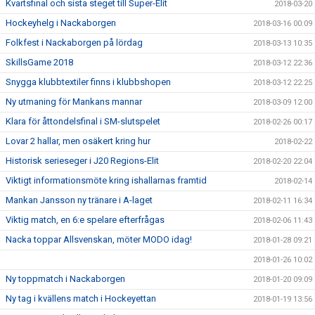
Kvartsfinal och sista steget till Super-Elit
2018-03-20
Hockeyhelg i Nackaborgen
2018-03-16 00:09
Folkfest i Nackaborgen på lördag
2018-03-13 10:35
SkillsGame 2018
2018-03-12 22:36
Snygga klubbtextiler finns i klubbshopen
2018-03-12 22:25
Ny utmaning för Mankans mannar
2018-03-09 12:00
Klara för åttondelsfinal i SM-slutspelet
2018-02-26 00:17
Lovar 2 hallar, men osäkert kring hur
2018-02-22
Historisk serieseger i J20 Regions-Elit
2018-02-20 22:04
Viktigt informationsmöte kring ishallarnas framtid
2018-02-14
Mankan Jansson ny tränare i A-laget
2018-02-11 16:34
Viktig match, en 6:e spelare efterfrågas
2018-02-06 11:43
Nacka toppar Allsvenskan, möter MODO idag!
2018-01-28 09:21
2018-01-26 10:02
Ny toppmatch i Nackaborgen
2018-01-20 09:09
Ny tag i kvällens match i Hockeyettan
2018-01-19 13:56