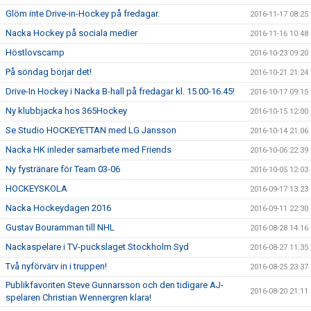
Glöm inte Drive-in-Hockey på fredagar.
2016-11-17 08:25
Nacka Hockey på sociala medier
2016-11-16 10:48
Höstlovscamp
2016-10-23 09:20
På söndag börjar det!
2016-10-21 21:24
Drive-In Hockey i Nacka B-hall på fredagar kl. 15.00-16.45!
2016-10-17 09:15
Ny klubbjacka hos 365Hockey
2016-10-15 12:00
Se Studio HOCKEYETTAN med LG Jansson
2016-10-14 21:06
Nacka HK inleder samarbete med Friends
2016-10-06 22:39
Ny fystränare för Team 03-06
2016-10-05 12:03
HOCKEYSKOLA
2016-09-17 13:23
Nacka Hockeydagen 2016
2016-09-11 22:30
Gustav Bouramman till NHL
2016-08-28 14:16
Nackaspelare i TV-puckslaget Stockholm Syd
2016-08-27 11:35
Två nyförvärv in i truppen!
2016-08-25 23:37
Publikfavoriten Steve Gunnarsson och den tidigare AJ-
2016-08-20 21:11
spelaren Christian Wennergren klara!