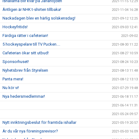
Ishallarna blir kvar på Järlahöjden
2021-11-15 12:29
Äntligen är NHK t-shirten tillbaka!
2021-11-04 16:28
Nackadagen blev en härlig solskensdag!
2021-09-12 12:25
Hockeyfritids!
2021-09-03 12:41
Färdiga rätter i cafeterian!
2021-09-02
5 hockeyspelare till TV Pucken....
2021-08-30 11:22
Cafeterian ökar sitt utbud!
2021-08-27 10:59
Sponsorhuset!
2021-08-24 10:23
Nyhetsbrev från Styrelsen
2021-08-13 11:48
Panta mera!
2021-08-12 13:13
Nu kör vi!
2021-07-29 19:48
Nya hedersmedlemmar!
2021-06-18 11:17
2021-06-14 11:31
2021-05-24 09:57
Nytt inriktningsbeslut för framtida ishallar
2021-05-19 20:57
Är du vår nya föreningsrevisor?
2021-05-03 16:09