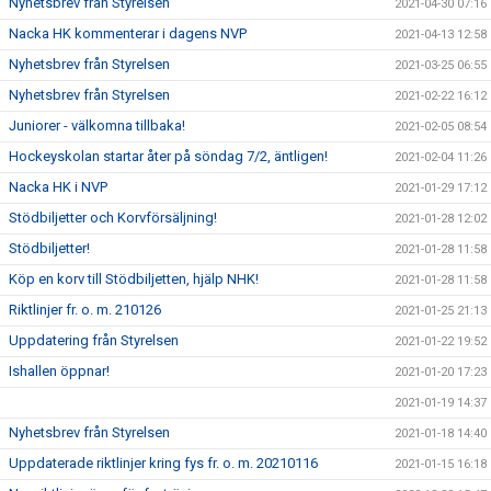
Nyhetsbrev från Styrelsen
2021-04-30 07:16
Nacka HK kommenterar i dagens NVP
2021-04-13 12:58
Nyhetsbrev från Styrelsen
2021-03-25 06:55
Nyhetsbrev från Styrelsen
2021-02-22 16:12
Juniorer - välkomna tillbaka!
2021-02-05 08:54
Hockeyskolan startar åter på söndag 7/2, äntligen!
2021-02-04 11:26
Nacka HK i NVP
2021-01-29 17:12
Stödbiljetter och Korvförsäljning!
2021-01-28 12:02
Stödbiljetter!
2021-01-28 11:58
Köp en korv till Stödbiljetten, hjälp NHK!
2021-01-28 11:58
Riktlinjer fr. o. m. 210126
2021-01-25 21:13
Uppdatering från Styrelsen
2021-01-22 19:52
Ishallen öppnar!
2021-01-20 17:23
2021-01-19 14:37
Nyhetsbrev från Styrelsen
2021-01-18 14:40
Uppdaterade riktlinjer kring fys fr. o. m. 20210116
2021-01-15 16:18