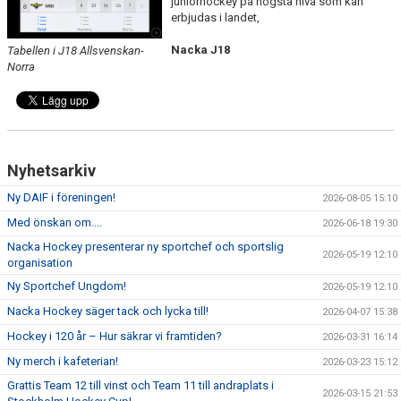
juniorhockey på högsta nivå som kan
DOKUMENT
erbjudas i landet,
ÖVERGÅNGAR OCH PROVSPEL
Nacka
J18
Tabellen i J18 Allsvenskan-
Norra
FÖRSÄKRING
ISTIDER
NYHETER - ARKIV
Nyhetsarkiv
SVENSK HOCKEY TV
Ny DAIF i föreningen!
2026-08-05 15:10
Med önskan om....
2026-06-18 19:30
MEDLEMSHOCKEY
Nacka Hockey presenterar ny sportchef och sportslig
2026-05-19 12:10
organisation
SCHEMA NACKA SKILLS 2026
Ny Sportchef Ungdom!
2026-05-19 12:10
Nacka Hockey säger tack och lycka till!
SCHEMA HOCKEY IQ-CAMP
2026-04-07 15:38
Hockey i 120 år – Hur säkrar vi framtiden?
2026-03-31 16:14
Ny merch i kafeterian!
2026-03-23 15:12
Grattis Team 12 till vinst och Team 11 till andraplats i
2026-03-15 21:53