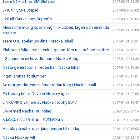
Team 01 klart för SM-Slutspel
2017-03-08 22:25
J-18 till SM-slutspel
2017-03-07 21:03
J20 till förkval mot SuperElit
2017-03-05 13:05
Missa inte möjlig sponsring till klubben, lagen och enskilda
2017-02-14 08:00
spelare
Team U16 spelar DM-final i Nacka Ishall
2017-01-31 21:21
Klubbens årliga spelarenkät genomförs runt månadsskiftet
2017-01-27 19:21
LG Jansson ny huvudtränare i Nacka A-lag
2017-01-20 14:36
Nästa generation är redan här i Nacka Ishall
2017-01-19 19:36
Inget lämnas åt slumpen
2017-01-18 17:01
Se morgondagens stjärnor redan idag i Nacka Ishall
2017-01-12 17:28
På fredag kör vi Drive-in-Hockey igen
2017-01-11 22:05
LINKÖPING vinnare av Nacka Trophy 2017
2017-01-08 19:47
J-VM med Nacka HK inslag!
2016-12-29 21:16
NACKA HK J18 till ALLSVENSKAN!
2016-12-09 21:49
Handla på nätet och tjäna pengar till ditt lag
2016-12-02 18:03
Nacka Hockey Vill
2016-11-29 12:13