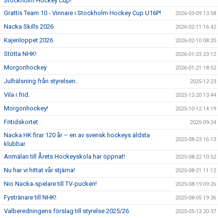
Stockholm Hockey Cup!
Grattis Team 10 - Vinnare i Stockholm Hockey Cup U16P!
2026-03-09 13:58
Nacka Skills 2026
2026-02-11 16:42
Kajenloppet 2026
2026-02-10 08:20
Stötta NHK!
2026-01-23 23:12
Morgonhockey
2026-01-21 18:52
Julhälsning från styrelsen..
2025-12-23
Vila i frid.
2025-12-20 13:44
Morgonhockey!
2025-10-12 14:19
Fritidskortet
2025-09-24
Nacka HK firar 120 år – en av svensk hockeys äldsta
2025-08-23 16:13
klubbar
Anmälan till Årets Hockeyskola har öppnat!
2025-08-22 10:52
Nu har vi hittat vår stjärna!
2025-08-21 11:12
Nio Nacka-spelare till TV-pucken!
2025-08-19 09:26
Fystränare till NHK!
2025-08-05 19:36
Valberedningens förslag till styrelse 2025/26
2025-05-13 20:37