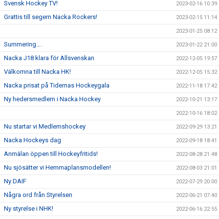
Svensk Hockey TV!
2023-02-16 10:39
Grattis till segern Nacka Rockers!
2023-02-15 11:14
2023-01-25 08:12
Summering….
2023-01-22 21:00
Nacka J18 klara för Allsvenskan
2022-12-05 19:57
Välkomna till Nacka HK!
2022-12-05 15:32
Nacka prisat på Tidernas Hockeygala
2022-11-18 17:42
Ny hedersmedlem i Nacka Hockey
2022-10-21 13:17
2022-10-16 18:02
Nu startar vi Medlemshockey
2022-09-29 13:21
Nacka Hockeys dag
2022-09-18 18:41
Anmälan öppen till Hockeyfritids!
2022-08-28 21:48
Nu sjösätter vi Hemmaplansmodellen!
2022-08-03 21:01
Ny DAIF
2022-07-29 20:00
Några ord från Styrelsen
2022-06-21 07:40
Ny styrelse i NHK!
2022-06-16 22:55