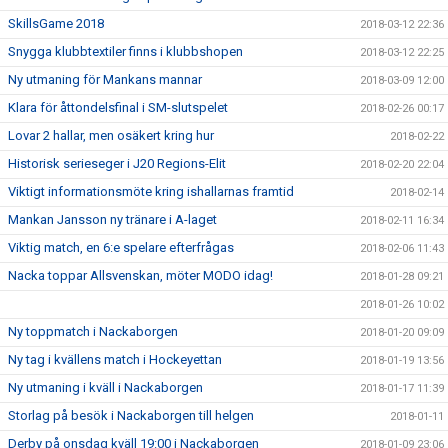
SkillsGame 2018
2018-03-12 22:36
Snygga klubbtextiler finns i klubbshopen
2018-03-12 22:25
Ny utmaning för Mankans mannar
2018-03-09 12:00
Klara för åttondelsfinal i SM-slutspelet
2018-02-26 00:17
Lovar 2 hallar, men osäkert kring hur
2018-02-22
Historisk serieseger i J20 Regions-Elit
2018-02-20 22:04
Viktigt informationsmöte kring ishallarnas framtid
2018-02-14
Mankan Jansson ny tränare i A-laget
2018-02-11 16:34
Viktig match, en 6:e spelare efterfrågas
2018-02-06 11:43
Nacka toppar Allsvenskan, möter MODO idag!
2018-01-28 09:21
2018-01-26 10:02
Ny toppmatch i Nackaborgen
2018-01-20 09:09
Ny tag i kvällens match i Hockeyettan
2018-01-19 13:56
Ny utmaning i kväll i Nackaborgen
2018-01-17 11:39
Storlag på besök i Nackaborgen till helgen
2018-01-11
Derby på onsdag kväll 19:00 i Nackaborgen
2018-01-09 23:06