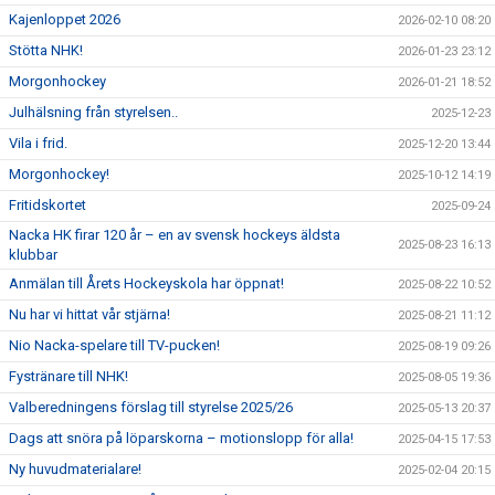
Kajenloppet 2026
2026-02-10 08:20
Stötta NHK!
2026-01-23 23:12
Morgonhockey
2026-01-21 18:52
Julhälsning från styrelsen..
2025-12-23
Vila i frid.
2025-12-20 13:44
Morgonhockey!
2025-10-12 14:19
Fritidskortet
2025-09-24
Nacka HK firar 120 år – en av svensk hockeys äldsta
2025-08-23 16:13
klubbar
Anmälan till Årets Hockeyskola har öppnat!
2025-08-22 10:52
Nu har vi hittat vår stjärna!
2025-08-21 11:12
Nio Nacka-spelare till TV-pucken!
2025-08-19 09:26
Fystränare till NHK!
2025-08-05 19:36
Valberedningens förslag till styrelse 2025/26
2025-05-13 20:37
Dags att snöra på löparskorna – motionslopp för alla!
2025-04-15 17:53
Ny huvudmaterialare!
2025-02-04 20:15