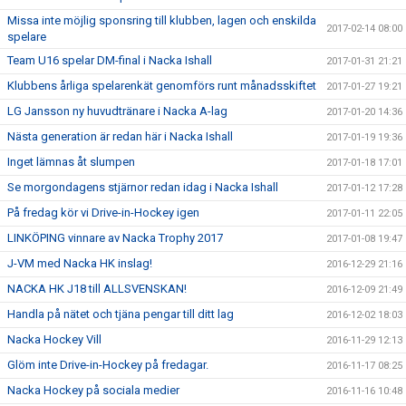
Missa inte möjlig sponsring till klubben, lagen och enskilda
2017-02-14 08:00
spelare
Team U16 spelar DM-final i Nacka Ishall
2017-01-31 21:21
Klubbens årliga spelarenkät genomförs runt månadsskiftet
2017-01-27 19:21
LG Jansson ny huvudtränare i Nacka A-lag
2017-01-20 14:36
Nästa generation är redan här i Nacka Ishall
2017-01-19 19:36
Inget lämnas åt slumpen
2017-01-18 17:01
Se morgondagens stjärnor redan idag i Nacka Ishall
2017-01-12 17:28
På fredag kör vi Drive-in-Hockey igen
2017-01-11 22:05
LINKÖPING vinnare av Nacka Trophy 2017
2017-01-08 19:47
J-VM med Nacka HK inslag!
2016-12-29 21:16
NACKA HK J18 till ALLSVENSKAN!
2016-12-09 21:49
Handla på nätet och tjäna pengar till ditt lag
2016-12-02 18:03
Nacka Hockey Vill
2016-11-29 12:13
Glöm inte Drive-in-Hockey på fredagar.
2016-11-17 08:25
Nacka Hockey på sociala medier
2016-11-16 10:48