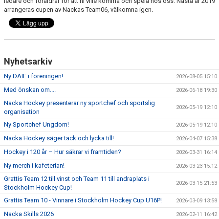
ledare och föräldrar för att ni ville komma och spela hos oss. Nästa år 2019
DOKUMENT
arrangeras cupen av Nackas Team06, välkomna igen.
ÖVERGÅNGAR OCH PROVSPEL
FÖRSÄKRING
Nyhetsarkiv
ISTIDER
Ny DAIF i föreningen!
2026-08-05 15:10
NYHETER - ARKIV
Med önskan om....
2026-06-18 19:30
Nacka Hockey presenterar ny sportchef och sportslig
SVENSK HOCKEY TV
2026-05-19 12:10
organisation
Ny Sportchef Ungdom!
2026-05-19 12:10
MEDLEMSHOCKEY
Nacka Hockey säger tack och lycka till!
2026-04-07 15:38
SCHEMA NACKA SKILLS 2026
Hockey i 120 år – Hur säkrar vi framtiden?
2026-03-31 16:14
Ny merch i kafeterian!
2026-03-23 15:12
SCHEMA HOCKEY IQ-CAMP
Grattis Team 12 till vinst och Team 11 till andraplats i
2026-03-15 21:53
Stockholm Hockey Cup!
Grattis Team 10 - Vinnare i Stockholm Hockey Cup U16P!
2026-03-09 13:58
Nacka Skills 2026
2026-02-11 16:42