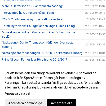
Marcus Halvarsson nu klar för nästa säsong!
2016-06-20 15:32
Intervju med huvudtränare Håkan Ferm
2016-06-07 00:15
PANG! Ytterligare två nyförvärv att presentera!
2016-05-26 13:42
Första nyförvärvet i A-laget är den unge Lukas Hilding!
2016-05-22 13:40
Muskelberget William Gustafsson klar för kommande
2016-05-20 13:38
spelår!
Nackasonen Daniel Thomasson förlänger över nästa
2016-05-19 13:35
säsong
Nästa spelare för säsongen 2016/2017 är Pontus Palmborg
2016-05-17 13:34
Philip Nilsson Fornes klar för säsong 2016/2017
2016-05-16 13:29
Håkan Ferm klar som tränare i A-laget 2016/17
2016-05-16 00:30
Resumé av klubbens säsong 2015/16
För att hemsidan ska fungera korrekt använder vi nödvändiga
2016-05-05 00:38
cookies från SportAdmin. Dessa går inte att stänga av.
Ett stort tack och summering av säsongen 2015/2016
2016-04-01 22:02
Föreningen kan också använda frivilliga cookies, t.ex. för statistik
eller marknadsföring. Du väljer själv om du vill acceptera dessa.
Anpassa dina val
Cookie-inställningar
Gå till Webbversion
Acceptera nödvändiga
Acceptera alla