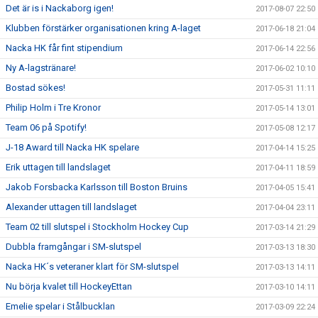
Det är is i Nackaborg igen!
2017-08-07 22:50
Klubben förstärker organisationen kring A-laget
2017-06-18 21:04
Nacka HK får fint stipendium
2017-06-14 22:56
Ny A-lagstränare!
2017-06-02 10:10
Bostad sökes!
2017-05-31 11:11
Philip Holm i Tre Kronor
2017-05-14 13:01
Team 06 på Spotify!
2017-05-08 12:17
J-18 Award till Nacka HK spelare
2017-04-14 15:25
Erik uttagen till landslaget
2017-04-11 18:59
Jakob Forsbacka Karlsson till Boston Bruins
2017-04-05 15:41
Alexander uttagen till landslaget
2017-04-04 23:11
Team 02 till slutspel i Stockholm Hockey Cup
2017-03-14 21:29
Dubbla framgångar i SM-slutspel
2017-03-13 18:30
Nacka HK´s veteraner klart för SM-slutspel
2017-03-13 14:11
Nu börja kvalet till HockeyEttan
2017-03-10 14:11
Emelie spelar i Stålbucklan
2017-03-09 22:24