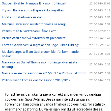
Succémålvakten Hampus Eriksson förlänger!
2016-08-19 21:05
Try out: Backar som vill spela i Hockeyettan
2016-08-13 13:12
Första uppstartsveckan klar!
2016-08-13 12:55
Marcus Halvarsson nu klar för nästa säsong!
2016-06-20 15:32
Intervju med huvudtränare Håkan Ferm
2016-06-07 00:15
PANG! Ytterligare två nyförvärv att presentera!
2016-05-26 13:42
Första nyförvärvet i A-laget är den unge Lukas Hilding!
2016-05-22 13:40
Muskelberget William Gustafsson klar för kommande
2016-05-20 13:38
spelår!
Nackasonen Daniel Thomasson förlänger över nästa
2016-05-19 13:35
säsong
Nästa spelare för säsongen 2016/2017 är Pontus Palmborg
2016-05-17 13:34
Philip Nilsson Fornes klar för säsong 2016/2017
2016-05-16 13:29
Håkan Ferm klar som tränare i A-laget 2016/17
2016-05-16 00:30
Resumé av klubbens säsong 2015/16
För att hemsidan ska fungera korrekt använder vi nödvändiga
2016-05-05 00:38
cookies från SportAdmin. Dessa går inte att stänga av.
Ett stort tack och summering av säsongen 2015/2016
2016-04-01 22:02
Föreningen kan också använda frivilliga cookies, t.ex. för statistik
eller marknadsföring. Du väljer själv om du vill acceptera dessa.