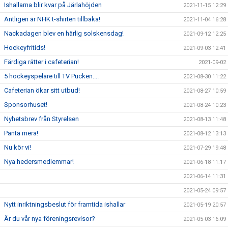
Ishallarna blir kvar på Järlahöjden
2021-11-15 12:29
Äntligen är NHK t-shirten tillbaka!
2021-11-04 16:28
Nackadagen blev en härlig solskensdag!
2021-09-12 12:25
Hockeyfritids!
2021-09-03 12:41
Färdiga rätter i cafeterian!
2021-09-02
5 hockeyspelare till TV Pucken....
2021-08-30 11:22
Cafeterian ökar sitt utbud!
2021-08-27 10:59
Sponsorhuset!
2021-08-24 10:23
Nyhetsbrev från Styrelsen
2021-08-13 11:48
Panta mera!
2021-08-12 13:13
Nu kör vi!
2021-07-29 19:48
Nya hedersmedlemmar!
2021-06-18 11:17
2021-06-14 11:31
2021-05-24 09:57
Nytt inriktningsbeslut för framtida ishallar
2021-05-19 20:57
Är du vår nya föreningsrevisor?
2021-05-03 16:09