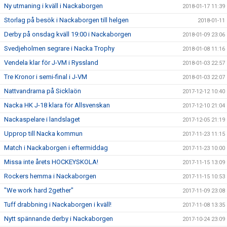
Ny utmaning i kväll i Nackaborgen
2018-01-17 11:39
Storlag på besök i Nackaborgen till helgen
2018-01-11
Derby på onsdag kväll 19:00 i Nackaborgen
2018-01-09 23:06
Svedjeholmen segrare i Nacka Trophy
2018-01-08 11:16
Vendela klar för J-VM i Ryssland
2018-01-03 22:57
Tre Kronor i semi-final i J-VM
2018-01-03 22:07
Nattvandrarna på Sicklaön
2017-12-12 10:40
Nacka HK J-18 klara för Allsvenskan
2017-12-10 21:04
Nackaspelare i landslaget
2017-12-05 21:19
Upprop till Nacka kommun
2017-11-23 11:15
Match i Nackaborgen i eftermiddag
2017-11-23 10:00
Missa inte årets HOCKEYSKOLA!
2017-11-15 13:09
Rockers hemma i Nackaborgen
2017-11-15 10:53
"We work hard 2gether"
2017-11-09 23:08
Tuff drabbning i Nackaborgen i kväll!
2017-11-08 13:35
Nytt spännande derby i Nackaborgen
2017-10-24 23:09