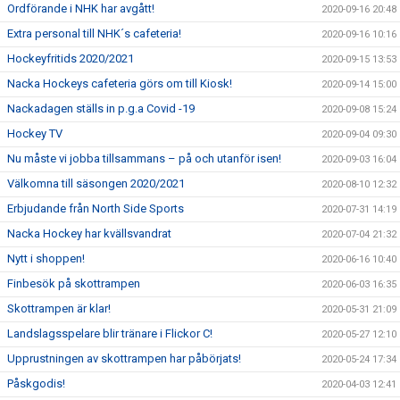
Ordförande i NHK har avgått!
2020-09-16 20:48
Extra personal till NHK´s cafeteria!
2020-09-16 10:16
Hockeyfritids 2020/2021
2020-09-15 13:53
Nacka Hockeys cafeteria görs om till Kiosk!
2020-09-14 15:00
Nackadagen ställs in p.g.a Covid -19
2020-09-08 15:24
Hockey TV
2020-09-04 09:30
Nu måste vi jobba tillsammans – på och utanför isen!
2020-09-03 16:04
Välkomna till säsongen 2020/2021
2020-08-10 12:32
Erbjudande från North Side Sports
2020-07-31 14:19
Nacka Hockey har kvällsvandrat
2020-07-04 21:32
Nytt i shoppen!
2020-06-16 10:40
Finbesök på skottrampen
2020-06-03 16:35
Skottrampen är klar!
2020-05-31 21:09
Landslagsspelare blir tränare i Flickor C!
2020-05-27 12:10
Upprustningen av skottrampen har påbörjats!
2020-05-24 17:34
Påskgodis!
2020-04-03 12:41