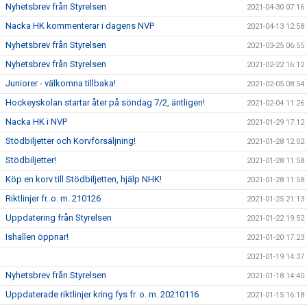
Nyhetsbrev från Styrelsen
2021-04-30 07:16
Nacka HK kommenterar i dagens NVP
2021-04-13 12:58
Nyhetsbrev från Styrelsen
2021-03-25 06:55
Nyhetsbrev från Styrelsen
2021-02-22 16:12
Juniorer - välkomna tillbaka!
2021-02-05 08:54
Hockeyskolan startar åter på söndag 7/2, äntligen!
2021-02-04 11:26
Nacka HK i NVP
2021-01-29 17:12
Stödbiljetter och Korvförsäljning!
2021-01-28 12:02
Stödbiljetter!
2021-01-28 11:58
Köp en korv till Stödbiljetten, hjälp NHK!
2021-01-28 11:58
Riktlinjer fr. o. m. 210126
2021-01-25 21:13
Uppdatering från Styrelsen
2021-01-22 19:52
Ishallen öppnar!
2021-01-20 17:23
2021-01-19 14:37
Nyhetsbrev från Styrelsen
2021-01-18 14:40
Uppdaterade riktlinjer kring fys fr. o. m. 20210116
2021-01-15 16:18