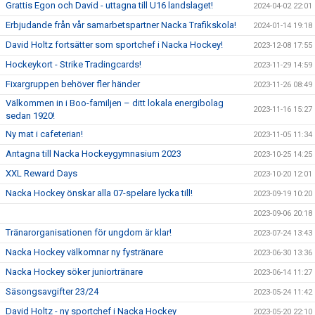
Grattis Egon och David - uttagna till U16 landslaget!
2024-04-02 22:01
Erbjudande från vår samarbetspartner Nacka Trafikskola!
2024-01-14 19:18
David Holtz fortsätter som sportchef i Nacka Hockey!
2023-12-08 17:55
Hockeykort - Strike Tradingcards!
2023-11-29 14:59
Fixargruppen behöver fler händer
2023-11-26 08:49
Välkommen in i Boo-familjen – ditt lokala energibolag
2023-11-16 15:27
sedan 1920!
Ny mat i cafeterian!
2023-11-05 11:34
Antagna till Nacka Hockeygymnasium 2023
2023-10-25 14:25
XXL Reward Days
2023-10-20 12:01
Nacka Hockey önskar alla 07-spelare lycka till!
2023-09-19 10:20
2023-09-06 20:18
Tränarorganisationen för ungdom är klar!
2023-07-24 13:43
Nacka Hockey välkomnar ny fystränare
2023-06-30 13:36
Nacka Hockey söker juniortränare
2023-06-14 11:27
Säsongsavgifter 23/24
2023-05-24 11:42
David Holtz - ny sportchef i Nacka Hockey
2023-05-20 22:10