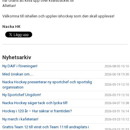
har chans att kliva upp över kvalsträcket till
DOKUMENT
Allettan!
ÖVERGÅNGAR OCH PROVSPEL
Välkomna till ishallen och upplev ishockey som den skall upplevas!
FÖRSÄKRING
Nacka HK
ISTIDER
NYHETER - ARKIV
Nyhetsarkiv
SVENSK HOCKEY TV
Ny DAIF i föreningen!
2026-08-05 15:10
Med önskan om....
2026-06-18 19:30
MEDLEMSHOCKEY
Nacka Hockey presenterar ny sportchef och sportslig
2026-05-19 12:10
organisation
SCHEMA NACKA SKILLS 2026
Ny Sportchef Ungdom!
2026-05-19 12:10
SCHEMA HOCKEY IQ-CAMP
Nacka Hockey säger tack och lycka till!
2026-04-07 15:38
Hockey i 120 år – Hur säkrar vi framtiden?
2026-03-31 16:14
Ny merch i kafeterian!
2026-03-23 15:12
Grattis Team 12 till vinst och Team 11 till andraplats i
2026-03-15 21:53