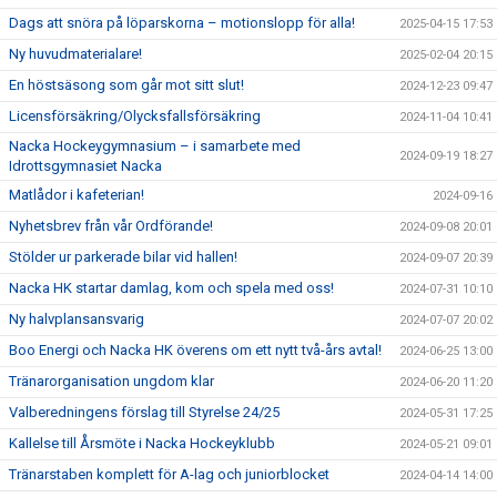
Dags att snöra på löparskorna – motionslopp för alla!
2025-04-15 17:53
Ny huvudmaterialare!
2025-02-04 20:15
En höstsäsong som går mot sitt slut!
2024-12-23 09:47
Licensförsäkring/Olycksfallsförsäkring
2024-11-04 10:41
Nacka Hockeygymnasium – i samarbete med
2024-09-19 18:27
Idrottsgymnasiet Nacka
Matlådor i kafeterian!
2024-09-16
Nyhetsbrev från vår Ordförande!
2024-09-08 20:01
Stölder ur parkerade bilar vid hallen!
2024-09-07 20:39
Nacka HK startar damlag, kom och spela med oss!
2024-07-31 10:10
Ny halvplansansvarig
2024-07-07 20:02
Boo Energi och Nacka HK överens om ett nytt två-års avtal!
2024-06-25 13:00
Tränarorganisation ungdom klar
2024-06-20 11:20
Valberedningens förslag till Styrelse 24/25
2024-05-31 17:25
Kallelse till Årsmöte i Nacka Hockeyklubb
2024-05-21 09:01
Tränarstaben komplett för A-lag och juniorblocket
2024-04-14 14:00