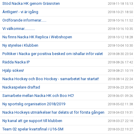
Stöd Nacka HK genom Gräsroten
2018-11-18 15:13
Äntligen! - vi är igång
2018-10-21 18:50
Ordförande informerar......
2018-10-16 11:52
Vi välkomnar............
2018-10-16 10:35
Nu finns Nacka HK Replica i Webshopen
2018-10-12 18:28
Ny styrelse i Klubben
2018-10-04 10:30
Politiker i Nacka ger positiva besked om ishallar inför valet
2018-08-30 23:54
Rädda Nacka IP
2018-08-26 17:42
Hjälp sökes!
2018-08-21 10:19
Nacka Hockey och Boo Hockey - samarbetet har startat!
2018-08-14 22:24
Nackaspelare draftad
2018-06-23 20:04
Samarbete mellan Nacka HK och Boo HC!
2018-06-01 09:26
Ny sportslig organisation 2018/2019
2018-05-02 11:38
Nacka Hockeys utmärkelser har delats ut för första gången
2018-04-03 19:31
Ny kanal att ge support till klubben
2018-03-27 22:18
Team 02 spelar kvartsfinal i U16-SM
2018-03-22 19:27