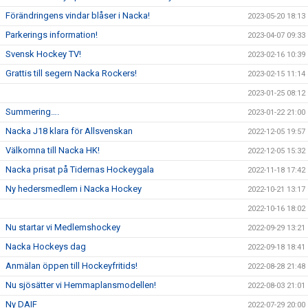
Förändringens vindar blåser i Nacka!
2023-05-20 18:13
Parkerings information!
2023-04-07 09:33
Svensk Hockey TV!
2023-02-16 10:39
Grattis till segern Nacka Rockers!
2023-02-15 11:14
2023-01-25 08:12
Summering….
2023-01-22 21:00
Nacka J18 klara för Allsvenskan
2022-12-05 19:57
Välkomna till Nacka HK!
2022-12-05 15:32
Nacka prisat på Tidernas Hockeygala
2022-11-18 17:42
Ny hedersmedlem i Nacka Hockey
2022-10-21 13:17
2022-10-16 18:02
Nu startar vi Medlemshockey
2022-09-29 13:21
Nacka Hockeys dag
2022-09-18 18:41
Anmälan öppen till Hockeyfritids!
2022-08-28 21:48
Nu sjösätter vi Hemmaplansmodellen!
2022-08-03 21:01
Ny DAIF
2022-07-29 20:00