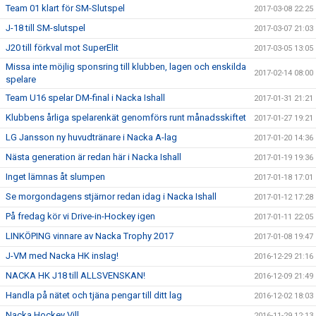
Team 01 klart för SM-Slutspel
2017-03-08 22:25
J-18 till SM-slutspel
2017-03-07 21:03
J20 till förkval mot SuperElit
2017-03-05 13:05
Missa inte möjlig sponsring till klubben, lagen och enskilda
2017-02-14 08:00
spelare
Team U16 spelar DM-final i Nacka Ishall
2017-01-31 21:21
Klubbens årliga spelarenkät genomförs runt månadsskiftet
2017-01-27 19:21
LG Jansson ny huvudtränare i Nacka A-lag
2017-01-20 14:36
Nästa generation är redan här i Nacka Ishall
2017-01-19 19:36
Inget lämnas åt slumpen
2017-01-18 17:01
Se morgondagens stjärnor redan idag i Nacka Ishall
2017-01-12 17:28
På fredag kör vi Drive-in-Hockey igen
2017-01-11 22:05
LINKÖPING vinnare av Nacka Trophy 2017
2017-01-08 19:47
J-VM med Nacka HK inslag!
2016-12-29 21:16
NACKA HK J18 till ALLSVENSKAN!
2016-12-09 21:49
Handla på nätet och tjäna pengar till ditt lag
2016-12-02 18:03
Nacka Hockey Vill
2016-11-29 12:13