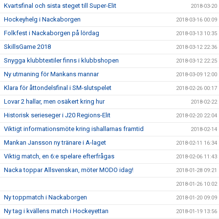
Kvartsfinal och sista steget till Super-Elit
2018-03-20
Hockeyhelg i Nackaborgen
2018-03-16 00:09
Folkfest i Nackaborgen på lördag
2018-03-13 10:35
SkillsGame 2018
2018-03-12 22:36
Snygga klubbtextiler finns i klubbshopen
2018-03-12 22:25
Ny utmaning för Mankans mannar
2018-03-09 12:00
Klara för åttondelsfinal i SM-slutspelet
2018-02-26 00:17
Lovar 2 hallar, men osäkert kring hur
2018-02-22
Historisk serieseger i J20 Regions-Elit
2018-02-20 22:04
Viktigt informationsmöte kring ishallarnas framtid
2018-02-14
Mankan Jansson ny tränare i A-laget
2018-02-11 16:34
Viktig match, en 6:e spelare efterfrågas
2018-02-06 11:43
Nacka toppar Allsvenskan, möter MODO idag!
2018-01-28 09:21
2018-01-26 10:02
Ny toppmatch i Nackaborgen
2018-01-20 09:09
Ny tag i kvällens match i Hockeyettan
2018-01-19 13:56