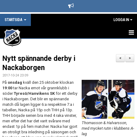
STARTSIDA
LOGGA IN
STARTSIDA
Nytt spännande derby i
DET HÄNDER I NACKA HK
<
>
Nackaborgen
LEDARE
2017-10-24 23:09
På
onsdag
kväll den 25 oktober klockan
BLI SUPPORTER I NACKA HOCKEY
19:00
tar Nacka emot vår grannklubb i
söder
Tyresö/Hanvikens SK
för ett derby
SPONSORER
i Nackaborgen. Det blir en spännande
match då lagen ligger 6:a respektive 7:a i
tabellen, Nacka på 15p och THH på 13p.
KAFETERIAN
THH började serien bra med 4 raka vinster,
men efter det har det varit svårare med
Thomasson & Halvarsson,
SÄSONGS- OCH MEDLEMSAVGIFTER
endast 1p på fem matcher. Nacka har gjort
med mycket rutin i klubbens A-
en otroligt bra inledning på säsongen och
lag