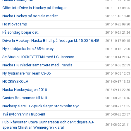
Glöm inte Drive-in-Hockey på fredagar.
2016-11-17 08:25
Nacka Hockey på sociala medier
2016-11-16 10:48
Höstlovscamp
2016-10-23 09:20
På söndag börjar det!
2016-10-21 21:24
Drive-In Hockey i Nacka B-hall på fredagar kl. 15.00-16.45!
2016-10-17 09:15
Ny klubbjacka hos 365Hockey
2016-10-15 12:00
Se Studio HOCKEYETTAN med LG Jansson
2016-10-14 21:06
Nacka HK inleder samarbete med Friends
2016-10-06 22:39
Ny fystränare för Team 03-06
2016-10-05 12:03
HOCKEYSKOLA
2016-09-17 13:23
Nacka Hockeydagen 2016
2016-09-11 22:30
Gustav Bouramman till NHL
2016-08-28 14:16
Nackaspelare i TV-puckslaget Stockholm Syd
2016-08-27 11:35
Två nyförvärv in i truppen!
2016-08-25 23:37
Publikfavoriten Steve Gunnarsson och den tidigare AJ-
2016-08-20 21:11
spelaren Christian Wennergren klara!