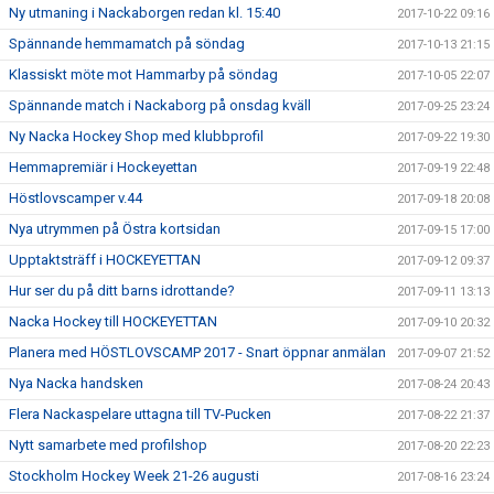
Ny utmaning i Nackaborgen redan kl. 15:40
2017-10-22 09:16
Spännande hemmamatch på söndag
2017-10-13 21:15
Klassiskt möte mot Hammarby på söndag
2017-10-05 22:07
Spännande match i Nackaborg på onsdag kväll
2017-09-25 23:24
Ny Nacka Hockey Shop med klubbprofil
2017-09-22 19:30
Hemmapremiär i Hockeyettan
2017-09-19 22:48
Höstlovscamper v.44
2017-09-18 20:08
Nya utrymmen på Östra kortsidan
2017-09-15 17:00
Upptaktsträff i HOCKEYETTAN
2017-09-12 09:37
Hur ser du på ditt barns idrottande?
2017-09-11 13:13
Nacka Hockey till HOCKEYETTAN
2017-09-10 20:32
Planera med HÖSTLOVSCAMP 2017 - Snart öppnar anmälan
2017-09-07 21:52
Nya Nacka handsken
2017-08-24 20:43
Flera Nackaspelare uttagna till TV-Pucken
2017-08-22 21:37
Nytt samarbete med profilshop
2017-08-20 22:23
Stockholm Hockey Week 21-26 augusti
2017-08-16 23:24