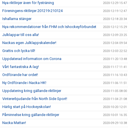
Nya riktlinjer även för fysträning
2020-12-29 15:47
Föreningens riktlinjer 201219-210124
2020-12-19 12:47
Ishallarna stänger
2020-12-18 20:34
Nya rekommendationer från FHM och Ishockeyförbundet
2020-12-12 15:29
Julklappar till oss alla!
2020-12-09 23:25
Nackas egen Julklappskalender!
2020-12-04 09:54
Grattis och lycka till!
2020-12-03 22:52
Uppdaterad information om Corona
2020-11-20 13:48
Vårt fantastiska A-lag!
2020-11-17 11:41
Ordförande har ordet!
2020-11-16 10:43
Ny Ordförande i Nacka HK!
2020-11-06 11:51
Uppdatering kring gällande riktlinjer
2020-11-05 08:00
Vintererbjudande från North Side Sport!
2020-11-04 21:08
Härlig start på Hockeyskolan!
2020-10-20 12:01
Påminnelse kring gällande riktlinjer
2020-10-01 16:35
Nacka Mattan!
2020-09-29 10:38