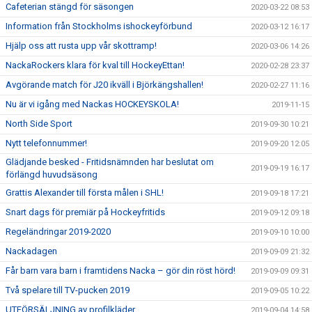
Cafeterian stängd för säsongen
2020-03-22 08:53
Information från Stockholms ishockeyförbund
2020-03-12 16:17
Hjälp oss att rusta upp vår skottramp!
2020-03-06 14:26
NackaRockers klara för kval till HockeyEttan!
2020-02-28 23:37
Avgörande match för J20 ikväll i Björkängshallen!
2020-02-27 11:16
Nu är vi igång med Nackas HOCKEYSKOLA!
2019-11-15
North Side Sport
2019-09-30 10:21
Nytt telefonnummer!
2019-09-20 12:05
Glädjande besked - Fritidsnämnden har beslutat om
2019-09-19 16:17
förlängd huvudsäsong
Grattis Alexander till första målen i SHL!
2019-09-18 17:21
Snart dags för premiär på Hockeyfritids
2019-09-12 09:18
Regeländringar 2019-2020
2019-09-10 10:00
Nackadagen
2019-09-09 21:32
Får barn vara barn i framtidens Nacka – gör din röst hörd!
2019-09-09 09:31
Två spelare till TV-pucken 2019
2019-09-05 10:22
UTFÖRSÄLJNING av profilkläder
2019-09-04 14:58