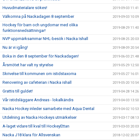
Huvudmaterialare sökes!
2019-09-03 11:41
Välkomna på Nackadagen 8 september
2019-09-03 10:09
Hockey för barn och ungdomar med olika
2019-08-29 11:40
funktionsnedsättningar!
NVP uppmärksammar NHL-besök i Nacka Ishall
2019-08-25 20:03
Nu är vi igång!
2019-08-09 20:54
Boka in den 8 september för Nackadagen!
2019-06-03 21:48
Årsmötet har valt ny styrelse
2019-05-29 12:50
Skrivelse till kommunen om istidstaxorna
2019-05-27 16:01
Renovering av cafeterian i Nacka ishall
2019-05-20 10:54
Grattis till guldet!
2019-04-28 14:26
Vår istidsläggare Andreas - lokalkändis
2019-04-03 13:50
Nacka Hockey inleder samarbete med Aqua Dental
2019-04-02 10:53
Utdelning av Nacka Hockeys utmärkelser
2019-03-17 08:13
A-laget vidare till kval till HockeyEttan
2019-03-03 20:03
Nacka J18 klara för Allsvenskan
2018-12-02 20:07