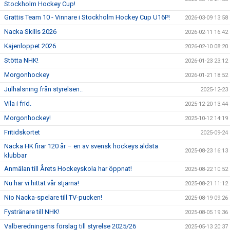
Stockholm Hockey Cup!
Grattis Team 10 - Vinnare i Stockholm Hockey Cup U16P!
2026-03-09 13:58
Nacka Skills 2026
2026-02-11 16:42
Kajenloppet 2026
2026-02-10 08:20
Stötta NHK!
2026-01-23 23:12
Morgonhockey
2026-01-21 18:52
Julhälsning från styrelsen..
2025-12-23
Vila i frid.
2025-12-20 13:44
Morgonhockey!
2025-10-12 14:19
Fritidskortet
2025-09-24
Nacka HK firar 120 år – en av svensk hockeys äldsta
2025-08-23 16:13
klubbar
Anmälan till Årets Hockeyskola har öppnat!
2025-08-22 10:52
Nu har vi hittat vår stjärna!
2025-08-21 11:12
Nio Nacka-spelare till TV-pucken!
2025-08-19 09:26
Fystränare till NHK!
2025-08-05 19:36
Valberedningens förslag till styrelse 2025/26
2025-05-13 20:37