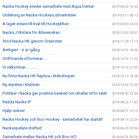
Nacka Hockey inleder samarbete med Aqua Dental
2019-04-02 10:53
Utdelning av Nacka Hockeys utmärkelser
2019-03-17 08:13
A-laget vidare till kval till HockeyEttan
2019-03-03 20:03
Nacka J18 klara för Allsvenskan
2018-12-02 20:07
Stöd Nacka HK genom Gräsroten
2018-11-18 15:13
Äntligen! - vi är igång
2018-10-21 18:50
Ordförande informerar......
2018-10-16 11:52
Vi välkomnar............
2018-10-16 10:35
Nu finns Nacka HK Replica i Webshopen
2018-10-12 18:28
Ny styrelse i Klubben
2018-10-04 10:30
Politiker i Nacka ger positiva besked om ishallar inför valet
2018-08-30 23:54
Rädda Nacka IP
2018-08-26 17:42
Hjälp sökes!
2018-08-21 10:19
Nacka Hockey och Boo Hockey - samarbetet har startat!
2018-08-14 22:24
Nackaspelare draftad
2018-06-23 20:04
Samarbete mellan Nacka HK och Boo HC!
2018-06-01 09:26