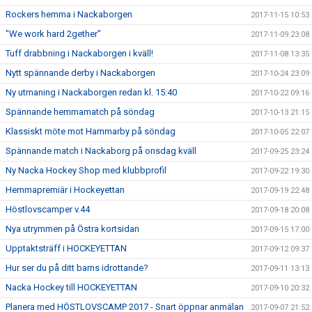
Rockers hemma i Nackaborgen
2017-11-15 10:53
"We work hard 2gether"
2017-11-09 23:08
Tuff drabbning i Nackaborgen i kväll!
2017-11-08 13:35
Nytt spännande derby i Nackaborgen
2017-10-24 23:09
Ny utmaning i Nackaborgen redan kl. 15:40
2017-10-22 09:16
Spännande hemmamatch på söndag
2017-10-13 21:15
Klassiskt möte mot Hammarby på söndag
2017-10-05 22:07
Spännande match i Nackaborg på onsdag kväll
2017-09-25 23:24
Ny Nacka Hockey Shop med klubbprofil
2017-09-22 19:30
Hemmapremiär i Hockeyettan
2017-09-19 22:48
Höstlovscamper v.44
2017-09-18 20:08
Nya utrymmen på Östra kortsidan
2017-09-15 17:00
Upptaktsträff i HOCKEYETTAN
2017-09-12 09:37
Hur ser du på ditt barns idrottande?
2017-09-11 13:13
Nacka Hockey till HOCKEYETTAN
2017-09-10 20:32
Planera med HÖSTLOVSCAMP 2017 - Snart öppnar anmälan
2017-09-07 21:52