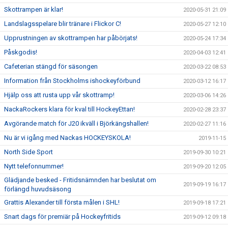
Skottrampen är klar!
2020-05-31 21:09
Landslagsspelare blir tränare i Flickor C!
2020-05-27 12:10
Upprustningen av skottrampen har påbörjats!
2020-05-24 17:34
Påskgodis!
2020-04-03 12:41
Cafeterian stängd för säsongen
2020-03-22 08:53
Information från Stockholms ishockeyförbund
2020-03-12 16:17
Hjälp oss att rusta upp vår skottramp!
2020-03-06 14:26
NackaRockers klara för kval till HockeyEttan!
2020-02-28 23:37
Avgörande match för J20 ikväll i Björkängshallen!
2020-02-27 11:16
Nu är vi igång med Nackas HOCKEYSKOLA!
2019-11-15
North Side Sport
2019-09-30 10:21
Nytt telefonnummer!
2019-09-20 12:05
Glädjande besked - Fritidsnämnden har beslutat om
2019-09-19 16:17
förlängd huvudsäsong
Grattis Alexander till första målen i SHL!
2019-09-18 17:21
Snart dags för premiär på Hockeyfritids
2019-09-12 09:18