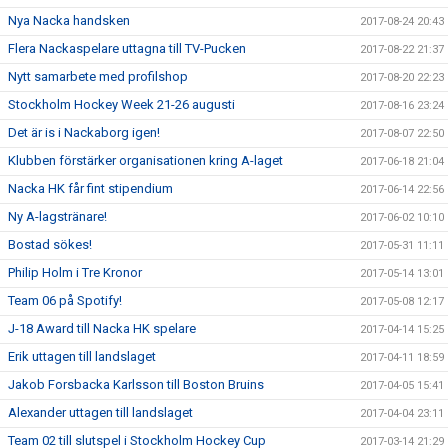
Nya Nacka handsken
2017-08-24 20:43
Flera Nackaspelare uttagna till TV-Pucken
2017-08-22 21:37
Nytt samarbete med profilshop
2017-08-20 22:23
Stockholm Hockey Week 21-26 augusti
2017-08-16 23:24
Det är is i Nackaborg igen!
2017-08-07 22:50
Klubben förstärker organisationen kring A-laget
2017-06-18 21:04
Nacka HK får fint stipendium
2017-06-14 22:56
Ny A-lagstränare!
2017-06-02 10:10
Bostad sökes!
2017-05-31 11:11
Philip Holm i Tre Kronor
2017-05-14 13:01
Team 06 på Spotify!
2017-05-08 12:17
J-18 Award till Nacka HK spelare
2017-04-14 15:25
Erik uttagen till landslaget
2017-04-11 18:59
Jakob Forsbacka Karlsson till Boston Bruins
2017-04-05 15:41
Alexander uttagen till landslaget
2017-04-04 23:11
Team 02 till slutspel i Stockholm Hockey Cup
2017-03-14 21:29