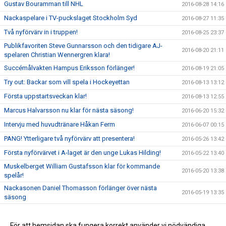
Gustav Bouramman till NHL
2016-08-28 14:16
Nackaspelare i TV-puckslaget Stockholm Syd
2016-08-27 11:35
Två nyförvärv in i truppen!
2016-08-25 23:37
Publikfavoriten Steve Gunnarsson och den tidigare AJ-
2016-08-20 21:11
spelaren Christian Wennergren klara!
Succémålvakten Hampus Eriksson förlänger!
2016-08-19 21:05
Try out: Backar som vill spela i Hockeyettan
2016-08-13 13:12
Första uppstartsveckan klar!
2016-08-13 12:55
Marcus Halvarsson nu klar för nästa säsong!
2016-06-20 15:32
Intervju med huvudtränare Håkan Ferm
2016-06-07 00:15
PANG! Ytterligare två nyförvärv att presentera!
2016-05-26 13:42
Första nyförvärvet i A-laget är den unge Lukas Hilding!
2016-05-22 13:40
Muskelberget William Gustafsson klar för kommande
2016-05-20 13:38
spelår!
Nackasonen Daniel Thomasson förlänger över nästa
2016-05-19 13:35
säsong
Nästa spelare för säsongen 2016/2017 är Pontus Palmborg
2016-05-17 13:34
Philip Nilsson Fornes klar för säsong 2016/2017
För att hemsidan ska fungera korrekt använder vi nödvändiga
2016-05-16 13:29