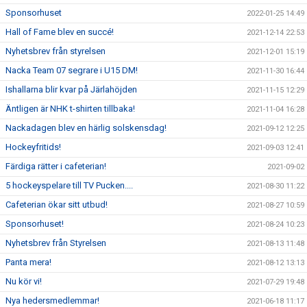
Sponsorhuset
2022-01-25 14:49
Hall of Fame blev en succé!
2021-12-14 22:53
Nyhetsbrev från styrelsen
2021-12-01 15:19
Nacka Team 07 segrare i U15 DM!
2021-11-30 16:44
Ishallarna blir kvar på Järlahöjden
2021-11-15 12:29
Äntligen är NHK t-shirten tillbaka!
2021-11-04 16:28
Nackadagen blev en härlig solskensdag!
2021-09-12 12:25
Hockeyfritids!
2021-09-03 12:41
Färdiga rätter i cafeterian!
2021-09-02
5 hockeyspelare till TV Pucken....
2021-08-30 11:22
Cafeterian ökar sitt utbud!
2021-08-27 10:59
Sponsorhuset!
2021-08-24 10:23
Nyhetsbrev från Styrelsen
2021-08-13 11:48
Panta mera!
2021-08-12 13:13
Nu kör vi!
2021-07-29 19:48
Nya hedersmedlemmar!
2021-06-18 11:17