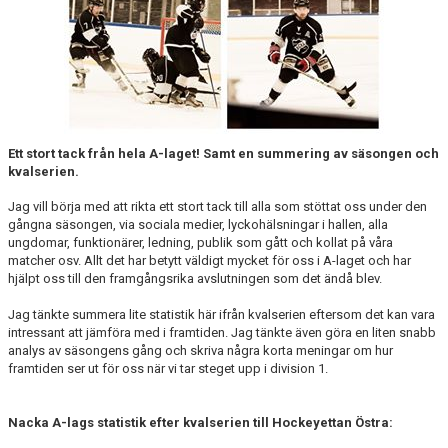
DOKUMENT
ÖVERGÅNGAR OCH PROVSPEL
FÖRSÄKRING
ISTIDER
Ett stort tack från hela A-laget! Samt en summering av säsongen och
kvalserien.
NYHETER - ARKIV
Jag vill börja med att rikta ett stort tack till alla som stöttat oss under den
SVENSK HOCKEY TV
gångna säsongen, via sociala medier, lyckohälsningar i hallen, alla
ungdomar, funktionärer, ledning, publik som gått och kollat på våra
matcher osv. Allt det har betytt väldigt mycket för oss i A-laget och har
MEDLEMSHOCKEY
hjälpt oss till den framgångsrika avslutningen som det ändå blev.
SCHEMA NACKA SKILLS 2026
Jag tänkte summera lite statistik här ifrån kvalserien eftersom det kan vara
intressant att jämföra med i framtiden. Jag tänkte även göra en liten snabb
SCHEMA HOCKEY IQ-CAMP
analys av säsongens gång och skriva några korta meningar om hur
framtiden ser ut för oss när vi tar steget upp i division 1.
Nacka A-lags statistik efter kvalserien till Hockeyettan Östra: