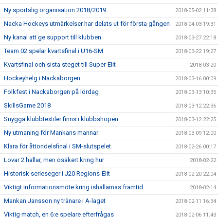
Ny sportslig organisation 2018/2019
2018-05-02 11:38
Nacka Hockeys utmärkelser har delats ut för första gången
2018-04-03 19:31
Ny kanal att ge support till klubben
2018-03-27 22:18
Team 02 spelar kvartsfinal i U16-SM
2018-03-22 19:27
Kvartsfinal och sista steget till Super-Elit
2018-03-20
Hockeyhelg i Nackaborgen
2018-03-16 00:09
Folkfest i Nackaborgen på lördag
2018-03-13 10:35
SkillsGame 2018
2018-03-12 22:36
Snygga klubbtextiler finns i klubbshopen
2018-03-12 22:25
Ny utmaning för Mankans mannar
2018-03-09 12:00
Klara för åttondelsfinal i SM-slutspelet
2018-02-26 00:17
Lovar 2 hallar, men osäkert kring hur
2018-02-22
Historisk serieseger i J20 Regions-Elit
2018-02-20 22:04
Viktigt informationsmöte kring ishallarnas framtid
2018-02-14
Mankan Jansson ny tränare i A-laget
2018-02-11 16:34
Viktig match, en 6:e spelare efterfrågas
2018-02-06 11:43