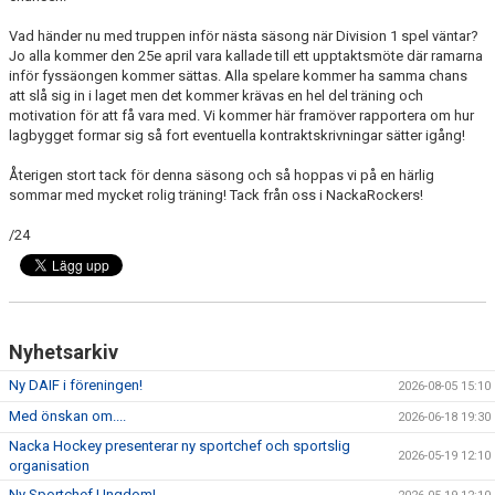
Vad händer nu med truppen inför nästa säsong när Division 1 spel väntar?
Jo alla kommer den 25e april vara kallade till ett upptaktsmöte där ramarna
inför fyssäongen kommer sättas. Alla spelare kommer ha samma chans
att slå sig in i laget men det kommer krävas en hel del träning och
motivation för att få vara med. Vi kommer här framöver rapportera om hur
lagbygget formar sig så fort eventuella kontraktskrivningar sätter igång!
Återigen stort tack för denna säsong och så hoppas vi på en härlig
sommar med mycket rolig träning! Tack från oss i NackaRockers!
/24
Nyhetsarkiv
Ny DAIF i föreningen!
2026-08-05 15:10
Med önskan om....
2026-06-18 19:30
Nacka Hockey presenterar ny sportchef och sportslig
2026-05-19 12:10
organisation
Ny Sportchef Ungdom!