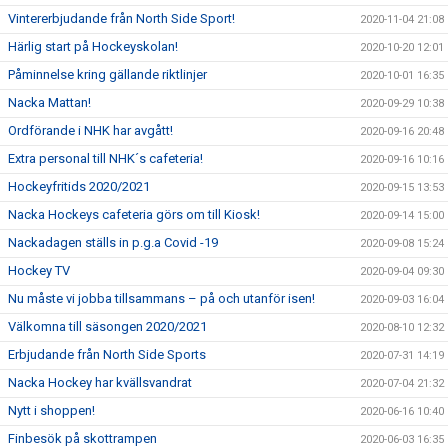
Vintererbjudande från North Side Sport!
2020-11-04 21:08
Härlig start på Hockeyskolan!
2020-10-20 12:01
Påminnelse kring gällande riktlinjer
2020-10-01 16:35
Nacka Mattan!
2020-09-29 10:38
Ordförande i NHK har avgått!
2020-09-16 20:48
Extra personal till NHK´s cafeteria!
2020-09-16 10:16
Hockeyfritids 2020/2021
2020-09-15 13:53
Nacka Hockeys cafeteria görs om till Kiosk!
2020-09-14 15:00
Nackadagen ställs in p.g.a Covid -19
2020-09-08 15:24
Hockey TV
2020-09-04 09:30
Nu måste vi jobba tillsammans – på och utanför isen!
2020-09-03 16:04
Välkomna till säsongen 2020/2021
2020-08-10 12:32
Erbjudande från North Side Sports
2020-07-31 14:19
Nacka Hockey har kvällsvandrat
2020-07-04 21:32
Nytt i shoppen!
2020-06-16 10:40
Finbesök på skottrampen
2020-06-03 16:35