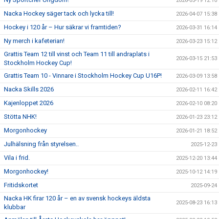
2026-05-19 12:10
Nacka Hockey säger tack och lycka till!
2026-04-07 15:38
Hockey i 120 år – Hur säkrar vi framtiden?
2026-03-31 16:14
Ny merch i kafeterian!
2026-03-23 15:12
Grattis Team 12 till vinst och Team 11 till andraplats i
2026-03-15 21:53
Stockholm Hockey Cup!
Grattis Team 10 - Vinnare i Stockholm Hockey Cup U16P!
2026-03-09 13:58
Nacka Skills 2026
2026-02-11 16:42
Kajenloppet 2026
2026-02-10 08:20
Stötta NHK!
2026-01-23 23:12
Morgonhockey
2026-01-21 18:52
Julhälsning från styrelsen..
2025-12-23
Vila i frid.
2025-12-20 13:44
Morgonhockey!
2025-10-12 14:19
Fritidskortet
2025-09-24
Nacka HK firar 120 år – en av svensk hockeys äldsta
2025-08-23 16:13
klubbar