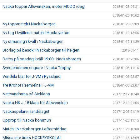
Nacka toppar Allsvenskan, möter MODO idag!
2018-01-28 09:21
2018-01-26 10:02
Ny toppmatch i Nackaborgen
2018-01-20 09:09
Ny tag i kvällens match i Hockeyettan
2018-01-19 13:56
Ny utmaning i kväll i Nackaborgen
2018-01-17 11:39
Storlag på besök i Nackaborgen till helgen
2018-01-11
Derby på onsdag kväll 19:00 i Nackaborgen
2018-01-09 23:06
Svedjeholmen segrare i Nacka Trophy
2018-01-08 11:16
Vendela klar för J-VM i Ryssland
2018-01-03 22:57
Tre Kronor i semi-final i J-VM
2018-01-03 22:07
Nattvandrarna på Sicklaön
2017-12-12 10:40
Nacka HK J-18 klara för Allsvenskan
2017-12-10 21:04
Nackaspelare i landslaget
2017-12-05 21:19
Upprop till Nacka kommun
2017-11-23 11:15
Match i Nackaborgen i eftermiddag
2017-11-23 10:00
Missa inte årets HOCKEYSKOLA!
2017-11-15 13:09