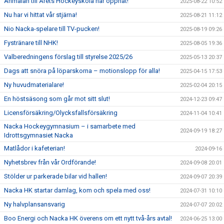
Anmälan till Årets Hockeyskola har öppnat!
2025-08-22 10:52
Nu har vi hittat vår stjärna!
2025-08-21 11:12
Nio Nacka-spelare till TV-pucken!
2025-08-19 09:26
Fystränare till NHK!
2025-08-05 19:36
Valberedningens förslag till styrelse 2025/26
2025-05-13 20:37
Dags att snöra på löparskorna – motionslopp för alla!
2025-04-15 17:53
Ny huvudmaterialare!
2025-02-04 20:15
En höstsäsong som går mot sitt slut!
2024-12-23 09:47
Licensförsäkring/Olycksfallsförsäkring
2024-11-04 10:41
Nacka Hockeygymnasium – i samarbete med
2024-09-19 18:27
Idrottsgymnasiet Nacka
Matlådor i kafeterian!
2024-09-16
Nyhetsbrev från vår Ordförande!
2024-09-08 20:01
Stölder ur parkerade bilar vid hallen!
2024-09-07 20:39
Nacka HK startar damlag, kom och spela med oss!
2024-07-31 10:10
Ny halvplansansvarig
2024-07-07 20:02
Boo Energi och Nacka HK överens om ett nytt två-års avtal!
2024-06-25 13:00