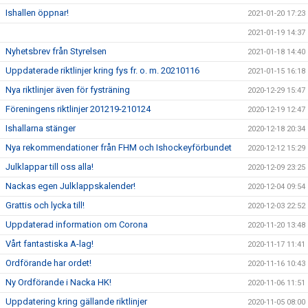
Ishallen öppnar!
2021-01-20 17:23
2021-01-19 14:37
Nyhetsbrev från Styrelsen
2021-01-18 14:40
Uppdaterade riktlinjer kring fys fr. o. m. 20210116
2021-01-15 16:18
Nya riktlinjer även för fysträning
2020-12-29 15:47
Föreningens riktlinjer 201219-210124
2020-12-19 12:47
Ishallarna stänger
2020-12-18 20:34
Nya rekommendationer från FHM och Ishockeyförbundet
2020-12-12 15:29
Julklappar till oss alla!
2020-12-09 23:25
Nackas egen Julklappskalender!
2020-12-04 09:54
Grattis och lycka till!
2020-12-03 22:52
Uppdaterad information om Corona
2020-11-20 13:48
Vårt fantastiska A-lag!
2020-11-17 11:41
Ordförande har ordet!
2020-11-16 10:43
Ny Ordförande i Nacka HK!
2020-11-06 11:51
Uppdatering kring gällande riktlinjer
2020-11-05 08:00