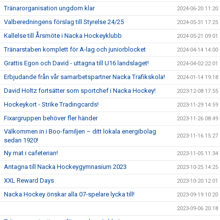
Tränarorganisation ungdom klar
2024-06-20 11:20
Valberedningens förslag till Styrelse 24/25
2024-05-31 17:25
Kallelse till Årsmöte i Nacka Hockeyklubb
2024-05-21 09:01
Tränarstaben komplett för A-lag och juniorblocket
2024-04-14 14:00
Grattis Egon och David - uttagna till U16 landslaget!
2024-04-02 22:01
Erbjudande från vår samarbetspartner Nacka Trafikskola!
2024-01-14 19:18
David Holtz fortsätter som sportchef i Nacka Hockey!
2023-12-08 17:55
Hockeykort - Strike Tradingcards!
2023-11-29 14:59
Fixargruppen behöver fler händer
2023-11-26 08:49
Välkommen in i Boo-familjen – ditt lokala energibolag
2023-11-16 15:27
sedan 1920!
Ny mat i cafeterian!
2023-11-05 11:34
Antagna till Nacka Hockeygymnasium 2023
2023-10-25 14:25
XXL Reward Days
2023-10-20 12:01
Nacka Hockey önskar alla 07-spelare lycka till!
2023-09-19 10:20
2023-09-06 20:18