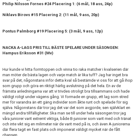
Philip Nilsson Fornes #24 Placering 1: (6 mål, 18 ass, 24p)
Niklavs Birovs #15 Placering 2: (11 mål, 9 ass, 20p)
Pontus Palmborg #19 Placering 5: (3 mål, 9 ass, 12p)
NACKA A-LAGS PRIS TILL BÄSTE SPELARE UNDER SÄSONGEN:
Hampus Eriksson #31 (Mv)
Hur kunde vi hitta formtoppen och vinna tio raka matcher i kvalserien där
man möter de bästa lagen och varje match är lika tuff? Jag har inget bra
svar på det, någonstans inför detta kval så bestämde vi oss för att gå ihop
som grupp och göra en riktigt härlig avslutning på det hela. En av de
främsta anledningarna var att vi trivdes otroligt bra tillsammans och hade
väldigt roligt under vägens gång. Vi formade en grupp, ett lag som stred
mer för varandra än ett gäng individer som åkte runt och spelade för sig
själva. Någonstans där tror jag det var det som avgjorde, sen självklart en
mängd andra tillfälligheter. Ska man se till under hela säsongen tror jag
våra juniorer varit extremt viktiga, både B-juniorer som varit med och tränat
och inte vikt sig en milimeter när de varit med på is, och även A-juniorerna
där flera tagit en fast plats och imponerat väldigt mycket när de fått
chansen.