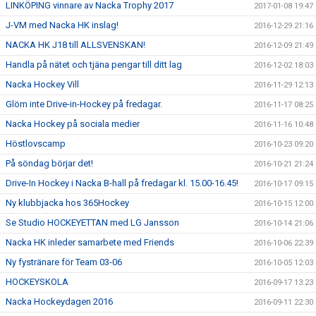
LINKÖPING vinnare av Nacka Trophy 2017
2017-01-08 19:47
J-VM med Nacka HK inslag!
2016-12-29 21:16
NACKA HK J18 till ALLSVENSKAN!
2016-12-09 21:49
Handla på nätet och tjäna pengar till ditt lag
2016-12-02 18:03
Nacka Hockey Vill
2016-11-29 12:13
Glöm inte Drive-in-Hockey på fredagar.
2016-11-17 08:25
Nacka Hockey på sociala medier
2016-11-16 10:48
Höstlovscamp
2016-10-23 09:20
På söndag börjar det!
2016-10-21 21:24
Drive-In Hockey i Nacka B-hall på fredagar kl. 15.00-16.45!
2016-10-17 09:15
Ny klubbjacka hos 365Hockey
2016-10-15 12:00
Se Studio HOCKEYETTAN med LG Jansson
2016-10-14 21:06
Nacka HK inleder samarbete med Friends
2016-10-06 22:39
Ny fystränare för Team 03-06
2016-10-05 12:03
HOCKEYSKOLA
2016-09-17 13:23
Nacka Hockeydagen 2016
2016-09-11 22:30