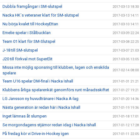
Dubbla framgångar i SM-slutspel
2017-03-13 18:30
Nacka HK´s veteraner klart för SM-slutspel
2017-03-13 14:11
Nu börja kvalet till HockeyEttan
2017-03-10 14:11
Emelie spelar i Stålbucklan
2017-03-09 22:24
Team 01 klart för SM-Slutspel
2017-03-08 22:25
J-18 till SM-slutspel
2017-03-07 21:03
J20 till förkval mot SuperElit
2017-03-05 13:05
Missa inte möjlig sponsring till klubben, lagen och enskilda
2017-02-14 08:00
spelare
Team U16 spelar DM-final i Nacka Ishall
2017-01-31 21:21
Klubbens årliga spelarenkät genomförs runt månadsskiftet
2017-01-27 19:21
LG Jansson ny huvudtränare i Nacka A-lag
2017-01-20 14:36
Nästa generation är redan här i Nacka Ishall
2017-01-19 19:36
Inget lämnas åt slumpen
2017-01-18 17:01
Se morgondagens stjärnor redan idag i Nacka Ishall
2017-01-12 17:28
På fredag kör vi Drive-in-Hockey igen
2017-01-11 22:05