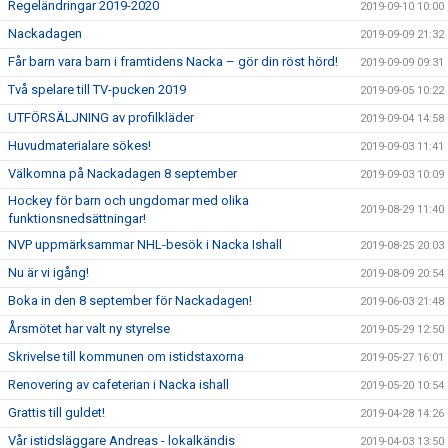
Regeländringar 2019-2020
2019-09-10 10:00
Nackadagen
2019-09-09 21:32
Får barn vara barn i framtidens Nacka – gör din röst hörd!
2019-09-09 09:31
Två spelare till TV-pucken 2019
2019-09-05 10:22
UTFÖRSÄLJNING av profilkläder
2019-09-04 14:58
Huvudmaterialare sökes!
2019-09-03 11:41
Välkomna på Nackadagen 8 september
2019-09-03 10:09
Hockey för barn och ungdomar med olika
2019-08-29 11:40
funktionsnedsättningar!
NVP uppmärksammar NHL-besök i Nacka Ishall
2019-08-25 20:03
Nu är vi igång!
2019-08-09 20:54
Boka in den 8 september för Nackadagen!
2019-06-03 21:48
Årsmötet har valt ny styrelse
2019-05-29 12:50
Skrivelse till kommunen om istidstaxorna
2019-05-27 16:01
Renovering av cafeterian i Nacka ishall
2019-05-20 10:54
Grattis till guldet!
2019-04-28 14:26
Vår istidsläggare Andreas - lokalkändis
2019-04-03 13:50