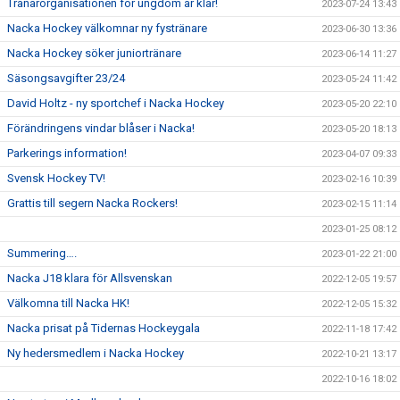
Tränarorganisationen för ungdom är klar!
2023-07-24 13:43
Nacka Hockey välkomnar ny fystränare
2023-06-30 13:36
Nacka Hockey söker juniortränare
2023-06-14 11:27
Säsongsavgifter 23/24
2023-05-24 11:42
David Holtz - ny sportchef i Nacka Hockey
2023-05-20 22:10
Förändringens vindar blåser i Nacka!
2023-05-20 18:13
Parkerings information!
2023-04-07 09:33
Svensk Hockey TV!
2023-02-16 10:39
Grattis till segern Nacka Rockers!
2023-02-15 11:14
2023-01-25 08:12
Summering….
2023-01-22 21:00
Nacka J18 klara för Allsvenskan
2022-12-05 19:57
Välkomna till Nacka HK!
2022-12-05 15:32
Nacka prisat på Tidernas Hockeygala
2022-11-18 17:42
Ny hedersmedlem i Nacka Hockey
2022-10-21 13:17
2022-10-16 18:02