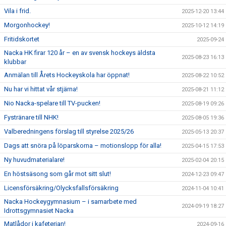
Vila i frid.
2025-12-20 13:44
Morgonhockey!
2025-10-12 14:19
Fritidskortet
2025-09-24
Nacka HK firar 120 år – en av svensk hockeys äldsta
2025-08-23 16:13
klubbar
Anmälan till Årets Hockeyskola har öppnat!
2025-08-22 10:52
Nu har vi hittat vår stjärna!
2025-08-21 11:12
Nio Nacka-spelare till TV-pucken!
2025-08-19 09:26
Fystränare till NHK!
2025-08-05 19:36
Valberedningens förslag till styrelse 2025/26
2025-05-13 20:37
Dags att snöra på löparskorna – motionslopp för alla!
2025-04-15 17:53
Ny huvudmaterialare!
2025-02-04 20:15
En höstsäsong som går mot sitt slut!
2024-12-23 09:47
Licensförsäkring/Olycksfallsförsäkring
2024-11-04 10:41
Nacka Hockeygymnasium – i samarbete med
2024-09-19 18:27
Idrottsgymnasiet Nacka
Matlådor i kafeterian!
2024-09-16