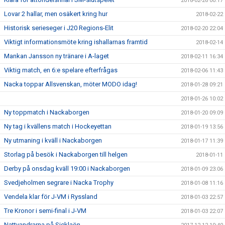
2018-02-26 00:17
Lovar 2 hallar, men osäkert kring hur
2018-02-22
Historisk serieseger i J20 Regions-Elit
2018-02-20 22:04
Viktigt informationsmöte kring ishallarnas framtid
2018-02-14
Mankan Jansson ny tränare i A-laget
2018-02-11 16:34
Viktig match, en 6:e spelare efterfrågas
2018-02-06 11:43
Nacka toppar Allsvenskan, möter MODO idag!
2018-01-28 09:21
2018-01-26 10:02
Ny toppmatch i Nackaborgen
2018-01-20 09:09
Ny tag i kvällens match i Hockeyettan
2018-01-19 13:56
Ny utmaning i kväll i Nackaborgen
2018-01-17 11:39
Storlag på besök i Nackaborgen till helgen
2018-01-11
Derby på onsdag kväll 19:00 i Nackaborgen
2018-01-09 23:06
Svedjeholmen segrare i Nacka Trophy
2018-01-08 11:16
Vendela klar för J-VM i Ryssland
2018-01-03 22:57
Tre Kronor i semi-final i J-VM
2018-01-03 22:07
Nattvandrarna på Sicklaön