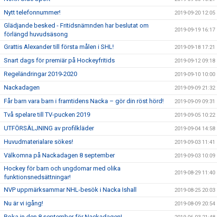
Nytt telefonnummer!
2019-09-20 12:05
Glädjande besked - Fritidsnämnden har beslutat om
2019-09-19 16:17
förlängd huvudsäsong
Grattis Alexander till första målen i SHL!
2019-09-18 17:21
Snart dags för premiär på Hockeyfritids
2019-09-12 09:18
Regeländringar 2019-2020
2019-09-10 10:00
Nackadagen
2019-09-09 21:32
Får barn vara barn i framtidens Nacka – gör din röst hörd!
2019-09-09 09:31
Två spelare till TV-pucken 2019
2019-09-05 10:22
UTFÖRSÄLJNING av profilkläder
2019-09-04 14:58
Huvudmaterialare sökes!
2019-09-03 11:41
Välkomna på Nackadagen 8 september
2019-09-03 10:09
Hockey för barn och ungdomar med olika
2019-08-29 11:40
funktionsnedsättningar!
NVP uppmärksammar NHL-besök i Nacka Ishall
2019-08-25 20:03
Nu är vi igång!
2019-08-09 20:54
Boka in den 8 september för Nackadagen!