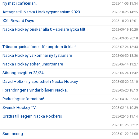
Ny mat i cafeterian!
2023-11-05 11:34
Antagna till Nacka Hockeygymnasium 2023
2023-10-25 14:25
XXL Reward Days
2023-10-20 12:01
Nacka Hockey önskar alla 07-spelare lycka till!
2023-09-19 10:20
2023-09-06 20:18
Tränarorganisationen för ungdom är klar!
2023-07-24 13:43
Nacka Hockey välkomnar ny fystränare
2023-06-30 13:36
Nacka Hockey söker juniortränare
2023-06-14 11:27
Säsongsavgifter 23/24
2023-05-24 11:42
David Holtz - ny sportchef i Nacka Hockey
2023-05-20 22:10
Förändringens vindar blåser i Nacka!
2023-05-20 18:13
Parkerings information!
2023-04-07 09:33
Svensk Hockey TV!
2023-02-16 10:39
Grattis till segern Nacka Rockers!
2023-02-15 11:14
2023-01-25 08:12
Summering….
2023-01-22 21:00