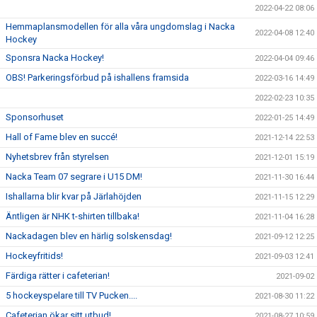
2022-04-22 08:06
Hemmaplansmodellen för alla våra ungdomslag i Nacka
2022-04-08 12:40
Hockey
Sponsra Nacka Hockey!
2022-04-04 09:46
OBS! Parkeringsförbud på ishallens framsida
2022-03-16 14:49
2022-02-23 10:35
Sponsorhuset
2022-01-25 14:49
Hall of Fame blev en succé!
2021-12-14 22:53
Nyhetsbrev från styrelsen
2021-12-01 15:19
Nacka Team 07 segrare i U15 DM!
2021-11-30 16:44
Ishallarna blir kvar på Järlahöjden
2021-11-15 12:29
Äntligen är NHK t-shirten tillbaka!
2021-11-04 16:28
Nackadagen blev en härlig solskensdag!
2021-09-12 12:25
Hockeyfritids!
2021-09-03 12:41
Färdiga rätter i cafeterian!
2021-09-02
5 hockeyspelare till TV Pucken....
2021-08-30 11:22
Cafeterian ökar sitt utbud!
2021-08-27 10:59