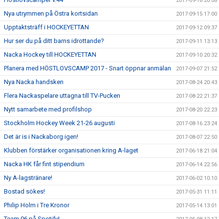
2017-09-18 20:08
Nya utrymmen på Östra kortsidan
2017-09-15 17:00
Upptaktsträff i HOCKEYETTAN
2017-09-12 09:37
Hur ser du på ditt barns idrottande?
2017-09-11 13:13
Nacka Hockey till HOCKEYETTAN
2017-09-10 20:32
Planera med HÖSTLOVSCAMP 2017 - Snart öppnar anmälan
2017-09-07 21:52
Nya Nacka handsken
2017-08-24 20:43
Flera Nackaspelare uttagna till TV-Pucken
2017-08-22 21:37
Nytt samarbete med profilshop
2017-08-20 22:23
Stockholm Hockey Week 21-26 augusti
2017-08-16 23:24
Det är is i Nackaborg igen!
2017-08-07 22:50
Klubben förstärker organisationen kring A-laget
2017-06-18 21:04
Nacka HK får fint stipendium
2017-06-14 22:56
Ny A-lagstränare!
2017-06-02 10:10
Bostad sökes!
2017-05-31 11:11
Philip Holm i Tre Kronor
2017-05-14 13:01
Team 06 på Spotify!