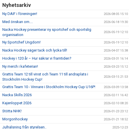
DOKUMENT
Nyhetsarkiv
ÖVERGÅNGAR OCH PROVSPEL
Ny DAIF i föreningen!
2026-08-05 15:10
Med önskan om....
2026-06-18 19:30
FÖRSÄKRING
Nacka Hockey presenterar ny sportchef och sportslig
2026-05-19 12:10
organisation
ISTIDER
Ny Sportchef Ungdom!
2026-05-19 12:10
Nacka Hockey säger tack och lycka till!
NYHETER - ARKIV
2026-04-07 15:38
Hockey i 120 år – Hur säkrar vi framtiden?
2026-03-31 16:14
SVENSK HOCKEY TV
Ny merch i kafeterian!
2026-03-23 15:12
Grattis Team 12 till vinst och Team 11 till andraplats i
MEDLEMSHOCKEY
2026-03-15 21:53
Stockholm Hockey Cup!
Grattis Team 10 - Vinnare i Stockholm Hockey Cup U16P!
2026-03-09 13:58
SCHEMA NACKA SKILLS 2026
Nacka Skills 2026
2026-02-11 16:42
SCHEMA HOCKEY IQ-CAMP
Kajenloppet 2026
2026-02-10 08:20
Stötta NHK!
2026-01-23 23:12
Morgonhockey
2026-01-21 18:52
Julhälsning från styrelsen..
2025-12-23