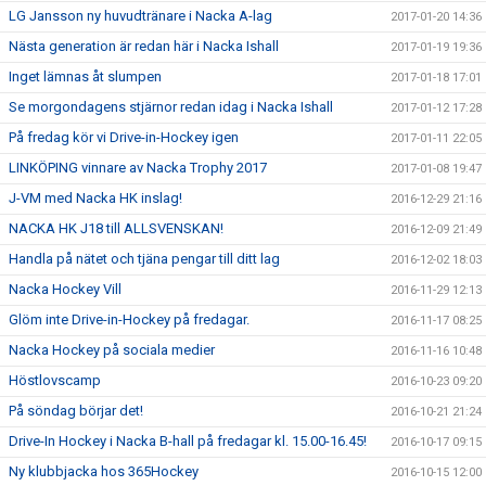
LG Jansson ny huvudtränare i Nacka A-lag
2017-01-20 14:36
Nästa generation är redan här i Nacka Ishall
2017-01-19 19:36
Inget lämnas åt slumpen
2017-01-18 17:01
Se morgondagens stjärnor redan idag i Nacka Ishall
2017-01-12 17:28
På fredag kör vi Drive-in-Hockey igen
2017-01-11 22:05
LINKÖPING vinnare av Nacka Trophy 2017
2017-01-08 19:47
J-VM med Nacka HK inslag!
2016-12-29 21:16
NACKA HK J18 till ALLSVENSKAN!
2016-12-09 21:49
Handla på nätet och tjäna pengar till ditt lag
2016-12-02 18:03
Nacka Hockey Vill
2016-11-29 12:13
Glöm inte Drive-in-Hockey på fredagar.
2016-11-17 08:25
Nacka Hockey på sociala medier
2016-11-16 10:48
Höstlovscamp
2016-10-23 09:20
På söndag börjar det!
2016-10-21 21:24
Drive-In Hockey i Nacka B-hall på fredagar kl. 15.00-16.45!
2016-10-17 09:15
Ny klubbjacka hos 365Hockey
2016-10-15 12:00