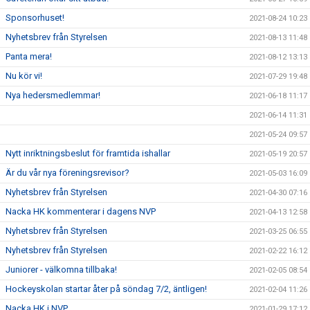
Sponsorhuset!
2021-08-24 10:23
Nyhetsbrev från Styrelsen
2021-08-13 11:48
Panta mera!
2021-08-12 13:13
Nu kör vi!
2021-07-29 19:48
Nya hedersmedlemmar!
2021-06-18 11:17
2021-06-14 11:31
2021-05-24 09:57
Nytt inriktningsbeslut för framtida ishallar
2021-05-19 20:57
Är du vår nya föreningsrevisor?
2021-05-03 16:09
Nyhetsbrev från Styrelsen
2021-04-30 07:16
Nacka HK kommenterar i dagens NVP
2021-04-13 12:58
Nyhetsbrev från Styrelsen
2021-03-25 06:55
Nyhetsbrev från Styrelsen
2021-02-22 16:12
Juniorer - välkomna tillbaka!
2021-02-05 08:54
Hockeyskolan startar åter på söndag 7/2, äntligen!
2021-02-04 11:26
Nacka HK i NVP
2021-01-29 17:12