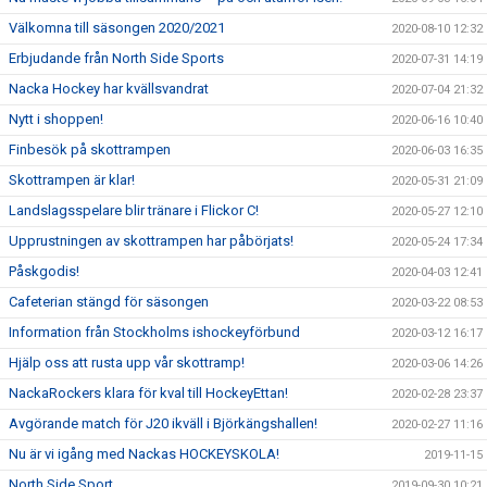
Välkomna till säsongen 2020/2021
2020-08-10 12:32
Erbjudande från North Side Sports
2020-07-31 14:19
Nacka Hockey har kvällsvandrat
2020-07-04 21:32
Nytt i shoppen!
2020-06-16 10:40
Finbesök på skottrampen
2020-06-03 16:35
Skottrampen är klar!
2020-05-31 21:09
Landslagsspelare blir tränare i Flickor C!
2020-05-27 12:10
Upprustningen av skottrampen har påbörjats!
2020-05-24 17:34
Påskgodis!
2020-04-03 12:41
Cafeterian stängd för säsongen
2020-03-22 08:53
Information från Stockholms ishockeyförbund
2020-03-12 16:17
Hjälp oss att rusta upp vår skottramp!
2020-03-06 14:26
NackaRockers klara för kval till HockeyEttan!
2020-02-28 23:37
Avgörande match för J20 ikväll i Björkängshallen!
2020-02-27 11:16
Nu är vi igång med Nackas HOCKEYSKOLA!
2019-11-15
North Side Sport
2019-09-30 10:21