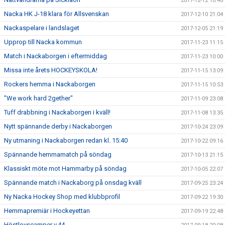
2017-12-12 10:40
Nacka HK J-18 klara för Allsvenskan
2017-12-10 21:04
Nackaspelare i landslaget
2017-12-05 21:19
Upprop till Nacka kommun
2017-11-23 11:15
Match i Nackaborgen i eftermiddag
2017-11-23 10:00
Missa inte årets HOCKEYSKOLA!
2017-11-15 13:09
Rockers hemma i Nackaborgen
2017-11-15 10:53
"We work hard 2gether"
2017-11-09 23:08
Tuff drabbning i Nackaborgen i kväll!
2017-11-08 13:35
Nytt spännande derby i Nackaborgen
2017-10-24 23:09
Ny utmaning i Nackaborgen redan kl. 15:40
2017-10-22 09:16
Spännande hemmamatch på söndag
2017-10-13 21:15
Klassiskt möte mot Hammarby på söndag
2017-10-05 22:07
Spännande match i Nackaborg på onsdag kväll
2017-09-25 23:24
Ny Nacka Hockey Shop med klubbprofil
2017-09-22 19:30
Hemmapremiär i Hockeyettan
2017-09-19 22:48
Höstlovscamper v.44