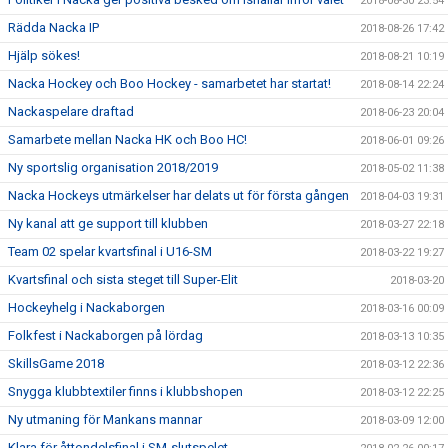
2018-08-30 23:54
Rädda Nacka IP
2018-08-26 17:42
Hjälp sökes!
2018-08-21 10:19
Nacka Hockey och Boo Hockey - samarbetet har startat!
2018-08-14 22:24
Nackaspelare draftad
2018-06-23 20:04
Samarbete mellan Nacka HK och Boo HC!
2018-06-01 09:26
Ny sportslig organisation 2018/2019
2018-05-02 11:38
Nacka Hockeys utmärkelser har delats ut för första gången
2018-04-03 19:31
Ny kanal att ge support till klubben
2018-03-27 22:18
Team 02 spelar kvartsfinal i U16-SM
2018-03-22 19:27
Kvartsfinal och sista steget till Super-Elit
2018-03-20
Hockeyhelg i Nackaborgen
2018-03-16 00:09
Folkfest i Nackaborgen på lördag
2018-03-13 10:35
SkillsGame 2018
2018-03-12 22:36
Snygga klubbtextiler finns i klubbshopen
2018-03-12 22:25
Ny utmaning för Mankans mannar
2018-03-09 12:00
Klara för åttondelsfinal i SM-slutspelet