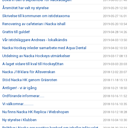
2019-06-03 21:48
Årsmötet har valt ny styrelse
2019-05-29 12:50
Skrivelse till kommunen om istidstaxorna
2019-05-27 16:01
Renovering av cafeterian i Nacka ishall
2019-05-20 10:54
Grattis till guldet!
2019-04-28 14:26
Vår istidsläggare Andreas - lokalkändis
2019-04-03 13:50
Nacka Hockey inleder samarbete med Aqua Dental
2019-04-02 10:53
Utdelning av Nacka Hockeys utmärkelser
2019-03-17 08:13
A-laget vidare till kval till HockeyEttan
2019-03-03 20:03
Nacka J18 klara för Allsvenskan
2018-12-02 20:07
Stöd Nacka HK genom Gräsroten
2018-11-18 15:13
Äntligen! - vi är igång
2018-10-21 18:50
Ordförande informerar......
2018-10-16 11:52
Vi välkomnar............
2018-10-16 10:35
Nu finns Nacka HK Replica i Webshopen
2018-10-12 18:28
Ny styrelse i Klubben
2018-10-04 10:30
Politiker i Nacka ger positiva besked om ishallar inför valet