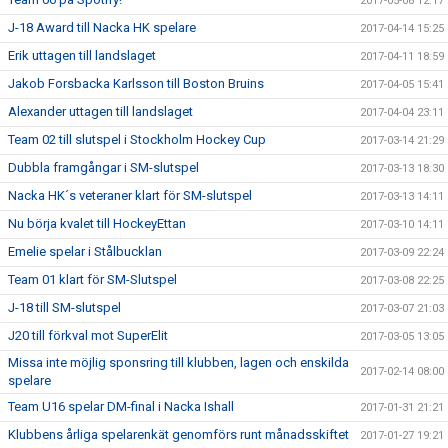
2017-05-08 12:17
J-18 Award till Nacka HK spelare
2017-04-14 15:25
Erik uttagen till landslaget
2017-04-11 18:59
Jakob Forsbacka Karlsson till Boston Bruins
2017-04-05 15:41
Alexander uttagen till landslaget
2017-04-04 23:11
Team 02 till slutspel i Stockholm Hockey Cup
2017-03-14 21:29
Dubbla framgångar i SM-slutspel
2017-03-13 18:30
Nacka HK´s veteraner klart för SM-slutspel
2017-03-13 14:11
Nu börja kvalet till HockeyEttan
2017-03-10 14:11
Emelie spelar i Stålbucklan
2017-03-09 22:24
Team 01 klart för SM-Slutspel
2017-03-08 22:25
J-18 till SM-slutspel
2017-03-07 21:03
J20 till förkval mot SuperElit
2017-03-05 13:05
Missa inte möjlig sponsring till klubben, lagen och enskilda
2017-02-14 08:00
spelare
Team U16 spelar DM-final i Nacka Ishall
2017-01-31 21:21
Klubbens årliga spelarenkät genomförs runt månadsskiftet
2017-01-27 19:21