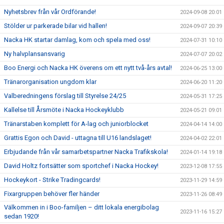
Nyhetsbrev från vår Ordförande!
2024-09-08 20:01
Stölder ur parkerade bilar vid hallen!
2024-09-07 20:39
Nacka HK startar damlag, kom och spela med oss!
2024-07-31 10:10
Ny halvplansansvarig
2024-07-07 20:02
Boo Energi och Nacka HK överens om ett nytt två-års avtal!
2024-06-25 13:00
Tränarorganisation ungdom klar
2024-06-20 11:20
Valberedningens förslag till Styrelse 24/25
2024-05-31 17:25
Kallelse till Årsmöte i Nacka Hockeyklubb
2024-05-21 09:01
Tränarstaben komplett för A-lag och juniorblocket
2024-04-14 14:00
Grattis Egon och David - uttagna till U16 landslaget!
2024-04-02 22:01
Erbjudande från vår samarbetspartner Nacka Trafikskola!
2024-01-14 19:18
David Holtz fortsätter som sportchef i Nacka Hockey!
2023-12-08 17:55
Hockeykort - Strike Tradingcards!
2023-11-29 14:59
Fixargruppen behöver fler händer
2023-11-26 08:49
Välkommen in i Boo-familjen – ditt lokala energibolag
2023-11-16 15:27
sedan 1920!