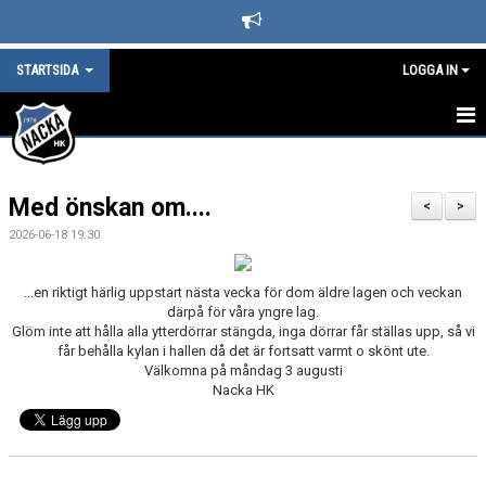
STARTSIDA
LOGGA IN
STARTSIDA
Med önskan om....
DET HÄNDER I NACKA HK
<
>
2026-06-18 19:30
LEDARE
...en riktigt härlig uppstart nästa vecka för dom äldre lagen och veckan
BLI SUPPORTER I NACKA HOCKEY
därpå för våra yngre lag.
Glöm inte att hålla alla ytterdörrar stängda, inga dörrar får ställas upp, så vi
SPONSORER
får behålla kylan i hallen då det är fortsatt varmt o skönt ute.
Välkomna på måndag 3 augusti
Nacka HK
KAFETERIAN
SÄSONGS- OCH MEDLEMSAVGIFTER