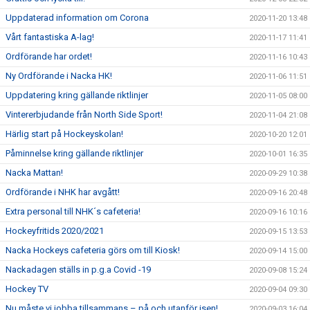
Uppdaterad information om Corona
2020-11-20 13:48
Vårt fantastiska A-lag!
2020-11-17 11:41
Ordförande har ordet!
2020-11-16 10:43
Ny Ordförande i Nacka HK!
2020-11-06 11:51
Uppdatering kring gällande riktlinjer
2020-11-05 08:00
Vintererbjudande från North Side Sport!
2020-11-04 21:08
Härlig start på Hockeyskolan!
2020-10-20 12:01
Påminnelse kring gällande riktlinjer
2020-10-01 16:35
Nacka Mattan!
2020-09-29 10:38
Ordförande i NHK har avgått!
2020-09-16 20:48
Extra personal till NHK´s cafeteria!
2020-09-16 10:16
Hockeyfritids 2020/2021
2020-09-15 13:53
Nacka Hockeys cafeteria görs om till Kiosk!
2020-09-14 15:00
Nackadagen ställs in p.g.a Covid -19
2020-09-08 15:24
Hockey TV
2020-09-04 09:30
Nu måste vi jobba tillsammans – på och utanför isen!
2020-09-03 16:04