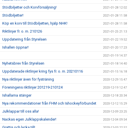
Stödbiljetter och Korvförsäljning!
2021-01-28 12:02
Stödbiljetter!
2021-01-28 11:58
Köp en korv till Stödbiljetten, hjälp NHK!
2021-01-28 11:58
Riktlinjer fr. o. m. 210126
2021-01-25 21:13
Uppdatering från Styrelsen
2021-01-22 19:52
Ishallen öppnar!
2021-01-20 17:23
2021-01-19 14:37
Nyhetsbrev från Styrelsen
2021-01-18 14:40
Uppdaterade riktlinjer kring fys fr. o. m. 20210116
2021-01-15 16:18
Nya riktlinjer även för fysträning
2020-12-29 15:47
Föreningens riktlinjer 201219-210124
2020-12-19 12:47
Ishallarna stänger
2020-12-18 20:34
Nya rekommendationer från FHM och Ishockeyförbundet
2020-12-12 15:29
Julklappar till oss alla!
2020-12-09 23:25
Nackas egen Julklappskalender!
2020-12-04 09:54
Grattis och lycka till!
2020-12-03 22:52