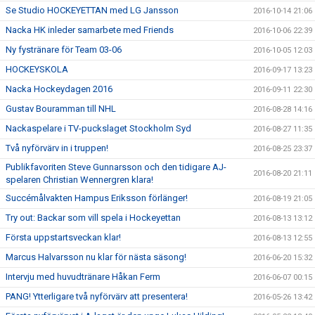
Se Studio HOCKEYETTAN med LG Jansson
2016-10-14 21:06
Nacka HK inleder samarbete med Friends
2016-10-06 22:39
Ny fystränare för Team 03-06
2016-10-05 12:03
HOCKEYSKOLA
2016-09-17 13:23
Nacka Hockeydagen 2016
2016-09-11 22:30
Gustav Bouramman till NHL
2016-08-28 14:16
Nackaspelare i TV-puckslaget Stockholm Syd
2016-08-27 11:35
Två nyförvärv in i truppen!
2016-08-25 23:37
Publikfavoriten Steve Gunnarsson och den tidigare AJ-
2016-08-20 21:11
spelaren Christian Wennergren klara!
Succémålvakten Hampus Eriksson förlänger!
2016-08-19 21:05
Try out: Backar som vill spela i Hockeyettan
2016-08-13 13:12
Första uppstartsveckan klar!
2016-08-13 12:55
Marcus Halvarsson nu klar för nästa säsong!
2016-06-20 15:32
Intervju med huvudtränare Håkan Ferm
2016-06-07 00:15
PANG! Ytterligare två nyförvärv att presentera!
2016-05-26 13:42