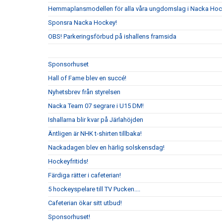
Hemmaplansmodellen för alla våra ungdomslag i Nacka Ho
Sponsra Nacka Hockey!
OBS! Parkeringsförbud på ishallens framsida
Sponsorhuset
Hall of Fame blev en succé!
Nyhetsbrev från styrelsen
Nacka Team 07 segrare i U15 DM!
Ishallarna blir kvar på Järlahöjden
Äntligen är NHK t-shirten tillbaka!
Nackadagen blev en härlig solskensdag!
Hockeyfritids!
Färdiga rätter i cafeterian!
5 hockeyspelare till TV Pucken....
Cafeterian ökar sitt utbud!
Sponsorhuset!