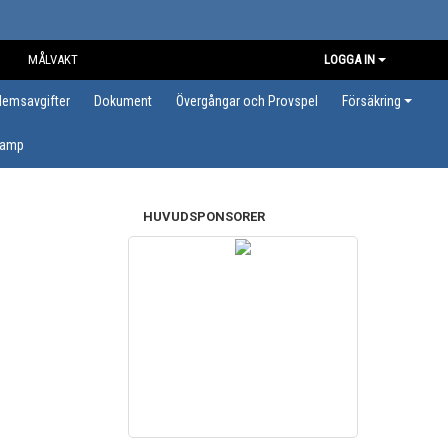
MÅLVAKT
LOGGA IN
lemsavgifter
Dokument
Övergångar och Provspel
Försäkring
Camp
HUVUDSPONSORER