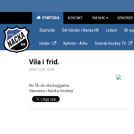
STARTSIDA
KONTAKT
OM NHK
SENIORER
Startsida
Det händer i Nacka HK
Ledare
Bli s
Istider
Nyheter - Arkiv
Svensk Hockey TV
Vila i frid.
2025-12-20 13:44
Nu får du vila buggarna...
Vännerna i Nacka Hockey