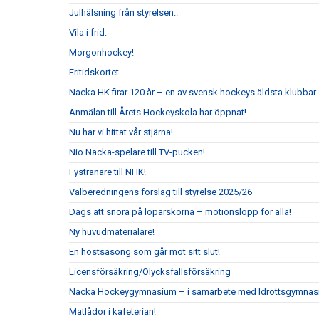
Julhälsning från styrelsen..
Vila i frid.
Morgonhockey!
Fritidskortet
Nacka HK firar 120 år – en av svensk hockeys äldsta klubbar
Anmälan till Årets Hockeyskola har öppnat!
Nu har vi hittat vår stjärna!
Nio Nacka-spelare till TV-pucken!
Fystränare till NHK!
Valberedningens förslag till styrelse 2025/26
Dags att snöra på löparskorna – motionslopp för alla!
Ny huvudmaterialare!
En höstsäsong som går mot sitt slut!
Licensförsäkring/Olycksfallsförsäkring
Nacka Hockeygymnasium – i samarbete med Idrottsgymnas
Matlådor i kafeterian!