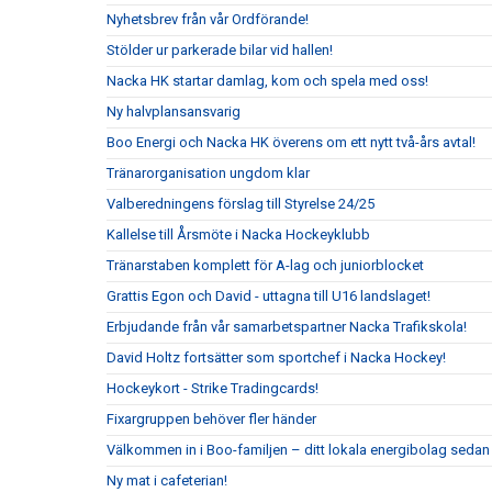
Nyhetsbrev från vår Ordförande!
Stölder ur parkerade bilar vid hallen!
Nacka HK startar damlag, kom och spela med oss!
Ny halvplansansvarig
Boo Energi och Nacka HK överens om ett nytt två-års avtal!
Tränarorganisation ungdom klar
Valberedningens förslag till Styrelse 24/25
Kallelse till Årsmöte i Nacka Hockeyklubb
Tränarstaben komplett för A-lag och juniorblocket
Grattis Egon och David - uttagna till U16 landslaget!
Erbjudande från vår samarbetspartner Nacka Trafikskola!
David Holtz fortsätter som sportchef i Nacka Hockey!
Hockeykort - Strike Tradingcards!
Fixargruppen behöver fler händer
Välkommen in i Boo-familjen – ditt lokala energibolag sedan
Ny mat i cafeterian!