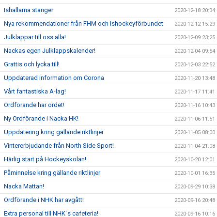
Ishallarna stänger
2020-12-18 20:34
Nya rekommendationer från FHM och Ishockeyförbundet
2020-12-12 15:29
Julklappar till oss alla!
2020-12-09 23:25
Nackas egen Julklappskalender!
2020-12-04 09:54
Grattis och lycka till!
2020-12-03 22:52
Uppdaterad information om Corona
2020-11-20 13:48
Vårt fantastiska A-lag!
2020-11-17 11:41
Ordförande har ordet!
2020-11-16 10:43
Ny Ordförande i Nacka HK!
2020-11-06 11:51
Uppdatering kring gällande riktlinjer
2020-11-05 08:00
Vintererbjudande från North Side Sport!
2020-11-04 21:08
Härlig start på Hockeyskolan!
2020-10-20 12:01
Påminnelse kring gällande riktlinjer
2020-10-01 16:35
Nacka Mattan!
2020-09-29 10:38
Ordförande i NHK har avgått!
2020-09-16 20:48
Extra personal till NHK´s cafeteria!
2020-09-16 10:16