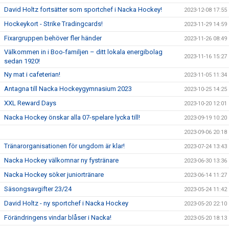
David Holtz fortsätter som sportchef i Nacka Hockey!
2023-12-08 17:55
Hockeykort - Strike Tradingcards!
2023-11-29 14:59
Fixargruppen behöver fler händer
2023-11-26 08:49
Välkommen in i Boo-familjen – ditt lokala energibolag
2023-11-16 15:27
sedan 1920!
Ny mat i cafeterian!
2023-11-05 11:34
Antagna till Nacka Hockeygymnasium 2023
2023-10-25 14:25
XXL Reward Days
2023-10-20 12:01
Nacka Hockey önskar alla 07-spelare lycka till!
2023-09-19 10:20
2023-09-06 20:18
Tränarorganisationen för ungdom är klar!
2023-07-24 13:43
Nacka Hockey välkomnar ny fystränare
2023-06-30 13:36
Nacka Hockey söker juniortränare
2023-06-14 11:27
Säsongsavgifter 23/24
2023-05-24 11:42
David Holtz - ny sportchef i Nacka Hockey
2023-05-20 22:10
Förändringens vindar blåser i Nacka!
2023-05-20 18:13