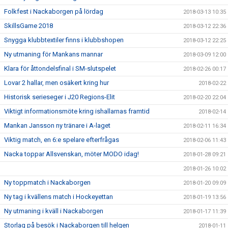
Folkfest i Nackaborgen på lördag
2018-03-13 10:35
SkillsGame 2018
2018-03-12 22:36
Snygga klubbtextiler finns i klubbshopen
2018-03-12 22:25
Ny utmaning för Mankans mannar
2018-03-09 12:00
Klara för åttondelsfinal i SM-slutspelet
2018-02-26 00:17
Lovar 2 hallar, men osäkert kring hur
2018-02-22
Historisk serieseger i J20 Regions-Elit
2018-02-20 22:04
Viktigt informationsmöte kring ishallarnas framtid
2018-02-14
Mankan Jansson ny tränare i A-laget
2018-02-11 16:34
Viktig match, en 6:e spelare efterfrågas
2018-02-06 11:43
Nacka toppar Allsvenskan, möter MODO idag!
2018-01-28 09:21
2018-01-26 10:02
Ny toppmatch i Nackaborgen
2018-01-20 09:09
Ny tag i kvällens match i Hockeyettan
2018-01-19 13:56
Ny utmaning i kväll i Nackaborgen
2018-01-17 11:39
Storlag på besök i Nackaborgen till helgen
2018-01-11