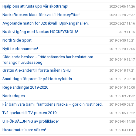
Hjälp oss att rusta upp vår skottramp!
2020-03-06 14:26
NackaRockers klara för kval till HockeyEttan!
2020-02-28 23:37
Avgörande match för J20 ikväll i Björkängshallen!
2020-02-27 11:16
Nu är vi igång med Nackas HOCKEYSKOLA!
2019-11-15
North Side Sport
2019-09-30 10:21
Nytt telefonnummer!
2019-09-20 12:05
Glädjande besked - Fritidsnämnden har beslutat om
2019-09-19 16:17
förlängd huvudsäsong
Grattis Alexander till första målen i SHL!
2019-09-18 17:21
Snart dags för premiär på Hockeyfritids
2019-09-12 09:18
Regeländringar 2019-2020
2019-09-10 10:00
Nackadagen
2019-09-09 21:32
Får barn vara barn i framtidens Nacka – gör din röst hörd!
2019-09-09 09:31
Två spelare till TV-pucken 2019
2019-09-05 10:22
UTFÖRSÄLJNING av profilkläder
2019-09-04 14:58
Huvudmaterialare sökes!
2019-09-03 11:41