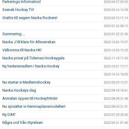
Parkerings information!
2023-04-07 09:33
Svensk Hockey TV!
2023-02-16 10:39
Grattis till segern Nacka Rockers!
2023-02-15 11:14
2023-01-25 08:12
Summering….
2023-01-22 21:00
Nacka J18 klara för Allsvenskan
2022-12-05 19:57
Välkomna till Nacka HK!
2022-12-05 15:32
Nacka prisat på Tidernas Hockeygala
2022-11-18 17:42
Ny hedersmedlem i Nacka Hockey
2022-10-21 13:17
2022-10-16 18:02
Nu startar vi Medlemshockey
2022-09-29 13:21
Nacka Hockeys dag
2022-09-18 18:41
Anmälan öppen till Hockeyfritids!
2022-08-28 21:48
Nu sjösätter vi Hemmaplansmodellen!
2022-08-03 21:01
Ny DAIF
2022-07-29 20:00
Några ord från Styrelsen
2022-06-21 07:40