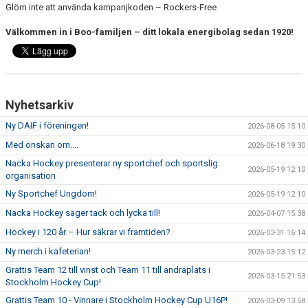
Glöm inte att använda kampanjkoden – Rockers-Free
Välkommen in i Boo-familjen – ditt lokala energibolag sedan 1920!
Nyhetsarkiv
Ny DAIF i föreningen!
2026-08-05 15:10
Med önskan om....
2026-06-18 19:30
Nacka Hockey presenterar ny sportchef och sportslig
2026-05-19 12:10
organisation
Ny Sportchef Ungdom!
2026-05-19 12:10
Nacka Hockey säger tack och lycka till!
2026-04-07 15:38
Hockey i 120 år – Hur säkrar vi framtiden?
2026-03-31 16:14
Ny merch i kafeterian!
2026-03-23 15:12
Grattis Team 12 till vinst och Team 11 till andraplats i
2026-03-15 21:53
Stockholm Hockey Cup!
Grattis Team 10 - Vinnare i Stockholm Hockey Cup U16P!
2026-03-09 13:58