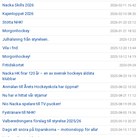
Nacka Skills 2026
2026-02-11 16:42
Kajenloppet 2026
2026-02-10 08:20
Stötta NHK!
2026-01-23 23:12
Morgonhockey
2026-01-21 18:52
Julhälsning från styrelsen..
2025-12-23
Vila i frid.
2025-12-20 13:44
Morgonhockey!
2025-10-12 14:19
Fritidskortet
2025-09-24
Nacka HK firar 120 år – en av svensk hockeys äldsta
2025-08-23 16:13
klubbar
Anmälan till Årets Hockeyskola har öppnat!
2025-08-22 10:52
Nu har vi hittat vår stjärna!
2025-08-21 11:12
Nio Nacka-spelare till TV-pucken!
2025-08-19 09:26
Fystränare till NHK!
2025-08-05 19:36
Valberedningens förslag till styrelse 2025/26
2025-05-13 20:37
Dags att snöra på löparskorna – motionslopp för alla!
2025-04-15 17:53