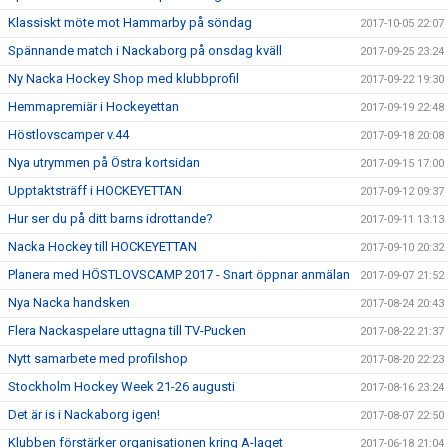
Klassiskt möte mot Hammarby på söndag
2017-10-05 22:07
Spännande match i Nackaborg på onsdag kväll
2017-09-25 23:24
Ny Nacka Hockey Shop med klubbprofil
2017-09-22 19:30
Hemmapremiär i Hockeyettan
2017-09-19 22:48
Höstlovscamper v.44
2017-09-18 20:08
Nya utrymmen på Östra kortsidan
2017-09-15 17:00
Upptaktsträff i HOCKEYETTAN
2017-09-12 09:37
Hur ser du på ditt barns idrottande?
2017-09-11 13:13
Nacka Hockey till HOCKEYETTAN
2017-09-10 20:32
Planera med HÖSTLOVSCAMP 2017 - Snart öppnar anmälan
2017-09-07 21:52
Nya Nacka handsken
2017-08-24 20:43
Flera Nackaspelare uttagna till TV-Pucken
2017-08-22 21:37
Nytt samarbete med profilshop
2017-08-20 22:23
Stockholm Hockey Week 21-26 augusti
2017-08-16 23:24
Det är is i Nackaborg igen!
2017-08-07 22:50
Klubben förstärker organisationen kring A-laget
2017-06-18 21:04