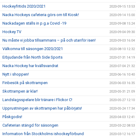
Hockeyfritids 2020/2021
2020-09-15 13:53
Nacka Hockeys cafeteria görs om till Kiosk!
2020-09-14 15:00
Nackadagen ställs in p.g.a Covid -19
2020-09-08 15:24
Hockey TV
2020-09-04 09:30
Nu måste vi jobba tillsammans – på och utanför isen!
2020-09-03 16:04
Välkomna till säsongen 2020/2021
2020-08-10 12:32
Erbjudande från North Side Sports
2020-07-31 14:19
Nacka Hockey har kvällsvandrat
2020-07-04 21:32
Nytt i shoppen!
2020-06-16 10:40
Finbesök på skottrampen
2020-06-03 16:35
Skottrampen är klar!
2020-05-31 21:09
Landslagsspelare blir tränare i Flickor C!
2020-05-27 12:10
Upprustningen av skottrampen har påbörjats!
2020-05-24 17:34
Påskgodis!
2020-04-03 12:41
Cafeterian stängd för säsongen
2020-03-22 08:53
Information från Stockholms ishockeyförbund
2020-03-12 16:17