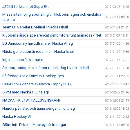
J20 till förkval mot SuperElit
2017-03-05 13:05
Missa inte möjlig sponsring till klubben, lagen och enskilda
2017-02-14 08:00
spelare
Team U16 spelar DM-final i Nacka Ishall
2017-01-31 21:21
Klubbens årliga spelarenkät genomförs runt månadsskiftet
2017-01-27 19:21
LG Jansson ny huvudtränare i Nacka A-lag
2017-01-20 14:36
Nästa generation är redan här i Nacka Ishall
2017-01-19 19:36
Inget lämnas åt slumpen
2017-01-18 17:01
Se morgondagens stjärnor redan idag i Nacka Ishall
2017-01-12 17:28
På fredag kör vi Drive-in-Hockey igen
2017-01-11 22:05
LINKÖPING vinnare av Nacka Trophy 2017
2017-01-08 19:47
J-VM med Nacka HK inslag!
2016-12-29 21:16
NACKA HK J18 till ALLSVENSKAN!
2016-12-09 21:49
Handla på nätet och tjäna pengar till ditt lag
2016-12-02 18:03
Nacka Hockey Vill
2016-11-29 12:13
Glöm inte Drive-in-Hockey på fredagar.
2016-11-17 08:25