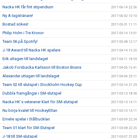
Nacka HK får fint stipendium
2017-06-14 22:56
Ny A-lagstränare!
2017-06-02 10:10
Bostad sökes!
2017-05-31 11:11
Philip Holm i Tre Kronor
2017-05-14 13:01
Team 06 på Spotify!
2017-05-08 12:17
J-18 Award till Nacka HK spelare
2017-04-14 15:25
Erik uttagen till landslaget
2017-04-11 18:59
Jakob Forsbacka Karlsson till Boston Bruins
2017-04-05 15:41
Alexander uttagen till landslaget
2017-04-04 23:11
Team 02 till slutspel i Stockholm Hockey Cup
2017-03-14 21:29
Dubbla framgångar i SM-slutspel
2017-03-13 18:30
Nacka HK´s veteraner klart för SM-slutspel
2017-03-13 14:11
Nu börja kvalet till HockeyEttan
2017-03-10 14:11
Emelie spelar i Stålbucklan
2017-03-09 22:24
Team 01 klart för SM-Slutspel
2017-03-08 22:25
J-18 till SM-slutspel
2017-03-07 21:03