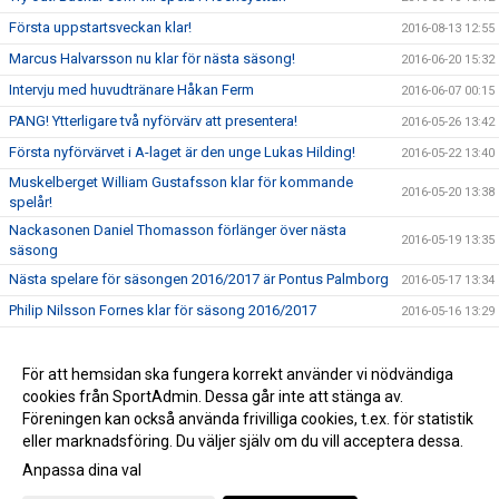
Första uppstartsveckan klar!
2016-08-13 12:55
Marcus Halvarsson nu klar för nästa säsong!
2016-06-20 15:32
Intervju med huvudtränare Håkan Ferm
2016-06-07 00:15
PANG! Ytterligare två nyförvärv att presentera!
2016-05-26 13:42
Första nyförvärvet i A-laget är den unge Lukas Hilding!
2016-05-22 13:40
Muskelberget William Gustafsson klar för kommande
2016-05-20 13:38
spelår!
Nackasonen Daniel Thomasson förlänger över nästa
2016-05-19 13:35
säsong
Nästa spelare för säsongen 2016/2017 är Pontus Palmborg
2016-05-17 13:34
Philip Nilsson Fornes klar för säsong 2016/2017
2016-05-16 13:29
Håkan Ferm klar som tränare i A-laget 2016/17
2016-05-16 00:30
Resumé av klubbens säsong 2015/16
För att hemsidan ska fungera korrekt använder vi nödvändiga
2016-05-05 00:38
cookies från SportAdmin. Dessa går inte att stänga av.
Ett stort tack och summering av säsongen 2015/2016
2016-04-01 22:02
Föreningen kan också använda frivilliga cookies, t.ex. för statistik
eller marknadsföring. Du väljer själv om du vill acceptera dessa.
Anpassa dina val