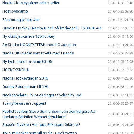
Nacka Hockey på sociala medier
2016-11-16 10:48
Höstlovscamp
2016-10-23 09:20
På söndag börjar det!
2016-10-21 21:24
Drive-In Hockey i Nacka B-hall på fredagar kl. 15.00-16.45!
2016-10-17 09:15
Ny klubbjacka hos 365Hockey
2016-10-15 12:00
Se Studio HOCKEYETTAN med LG Jansson
2016-10-14 21:06
Nacka HK inleder samarbete med Friends
2016-10-06 22:39
Ny fystränare för Team 03-06
2016-10-05 12:03
HOCKEYSKOLA
2016-09-17 13:23
Nacka Hockeydagen 2016
2016-09-11 22:30
Gustav Bouramman till NHL
2016-08-28 14:16
Nackaspelare i TV-puckslaget Stockholm Syd
2016-08-27 11:35
Två nyförvärv in i truppen!
2016-08-25 23:37
Publikfavoriten Steve Gunnarsson och den tidigare AJ-
2016-08-20 21:11
spelaren Christian Wennergren klara!
Succémålvakten Hampus Eriksson förlänger!
2016-08-19 21:05
Try out: Backar som vill spela i Hockeyettan
2016-08-13 13:12