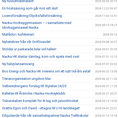
Ny huvudmaterialare!
2025-02-04 20:15
En höstsäsong som går mot sitt slut!
2024-12-23 09:47
Licensförsäkring/Olycksfallsförsäkring
2024-11-04 10:41
Nacka Hockeygymnasium – i samarbete med
2024-09-19 18:27
Idrottsgymnasiet Nacka
Matlådor i kafeterian!
2024-09-16
Nyhetsbrev från vår Ordförande!
2024-09-08 20:01
Stölder ur parkerade bilar vid hallen!
2024-09-07 20:39
Nacka HK startar damlag, kom och spela med oss!
2024-07-31 10:10
Ny halvplansansvarig
2024-07-07 20:02
Boo Energi och Nacka HK överens om ett nytt två-års avtal!
2024-06-25 13:00
Tränarorganisation ungdom klar
2024-06-20 11:20
Valberedningens förslag till Styrelse 24/25
2024-05-31 17:25
Kallelse till Årsmöte i Nacka Hockeyklubb
2024-05-21 09:01
Tränarstaben komplett för A-lag och juniorblocket
2024-04-14 14:00
Grattis Egon och David - uttagna till U16 landslaget!
2024-04-02 22:01
Erbjudande från vår samarbetspartner Nacka Trafikskola!
2024-01-14 19:18