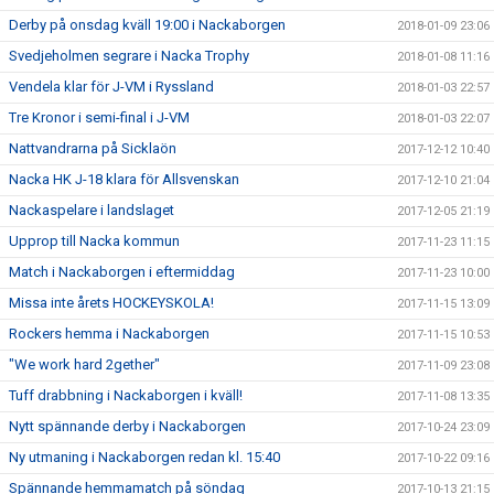
Derby på onsdag kväll 19:00 i Nackaborgen
2018-01-09 23:06
Svedjeholmen segrare i Nacka Trophy
2018-01-08 11:16
Vendela klar för J-VM i Ryssland
2018-01-03 22:57
Tre Kronor i semi-final i J-VM
2018-01-03 22:07
Nattvandrarna på Sicklaön
2017-12-12 10:40
Nacka HK J-18 klara för Allsvenskan
2017-12-10 21:04
Nackaspelare i landslaget
2017-12-05 21:19
Upprop till Nacka kommun
2017-11-23 11:15
Match i Nackaborgen i eftermiddag
2017-11-23 10:00
Missa inte årets HOCKEYSKOLA!
2017-11-15 13:09
Rockers hemma i Nackaborgen
2017-11-15 10:53
"We work hard 2gether"
2017-11-09 23:08
Tuff drabbning i Nackaborgen i kväll!
2017-11-08 13:35
Nytt spännande derby i Nackaborgen
2017-10-24 23:09
Ny utmaning i Nackaborgen redan kl. 15:40
2017-10-22 09:16
Spännande hemmamatch på söndag
2017-10-13 21:15