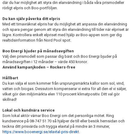
där du har möjlighet att styra din elanvändning i båda våra prismodeller
rörligt elpris och Boo-portföljen.
Du kan själv påverka ditt elpris
Med ett timavräknat elpris har du möjlighet att anpassa din elanvändning
och spara pengar genom att styra din elanvändning till tider när elpriset är
lägre. Kontrollera enkelt elpriset med hjälp av Boo-appen som ger dig
realtidsinformation från Nord Pool spot.
Boo Energi bjuder på månadsavgiften
Välj den prismodell som passar dig bäst och Boo Energi bjuder på
månadsavgiften i 12 månader – värde 450 kronor.
Använd kampanjkoden – Rockers-free
Hållbart
Du kan välja el som kommer från ursprungsmärkta källor som sol, vind,
vatten och biogas. Dessutom kompenserar vi extra för all den el vi säljer,
vilket gör den miljömärkta elen 110 procent klimatpositiv. Ditt val gör
skillnad!
Lokal och kundnära service
Som lokal aktör värnar Boo Energi om det personliga mötet. Ring
kundservice på 08-747 51 70 så hjälper de till eller besök hemsidan och
teckna ditt prisvärda och trygga elavtal på mindre än 3 minuter,
https://www.booenergi.se/elavtal-pris-direkt
.