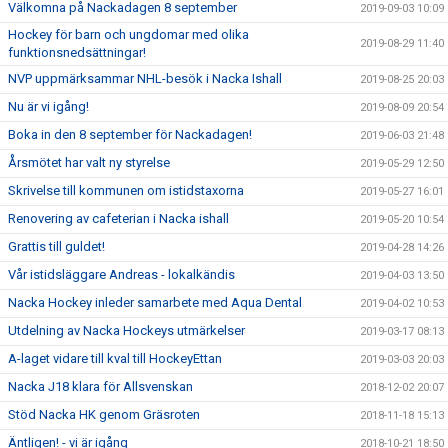
Välkomna på Nackadagen 8 september
2019-09-03 10:09
Hockey för barn och ungdomar med olika
2019-08-29 11:40
funktionsnedsättningar!
NVP uppmärksammar NHL-besök i Nacka Ishall
2019-08-25 20:03
Nu är vi igång!
2019-08-09 20:54
Boka in den 8 september för Nackadagen!
2019-06-03 21:48
Årsmötet har valt ny styrelse
2019-05-29 12:50
Skrivelse till kommunen om istidstaxorna
2019-05-27 16:01
Renovering av cafeterian i Nacka ishall
2019-05-20 10:54
Grattis till guldet!
2019-04-28 14:26
Vår istidsläggare Andreas - lokalkändis
2019-04-03 13:50
Nacka Hockey inleder samarbete med Aqua Dental
2019-04-02 10:53
Utdelning av Nacka Hockeys utmärkelser
2019-03-17 08:13
A-laget vidare till kval till HockeyEttan
2019-03-03 20:03
Nacka J18 klara för Allsvenskan
2018-12-02 20:07
Stöd Nacka HK genom Gräsroten
2018-11-18 15:13
Äntligen! - vi är igång
2018-10-21 18:50