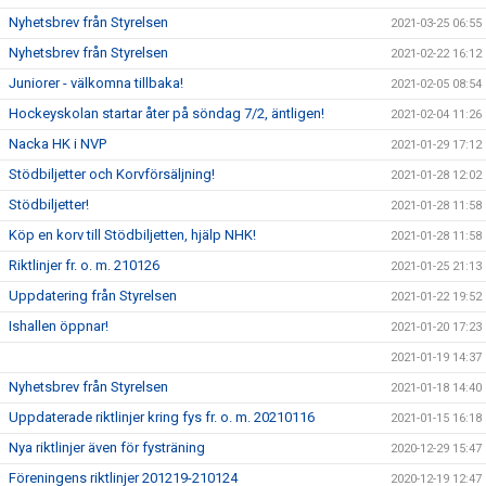
Nyhetsbrev från Styrelsen
2021-03-25 06:55
Nyhetsbrev från Styrelsen
2021-02-22 16:12
Juniorer - välkomna tillbaka!
2021-02-05 08:54
Hockeyskolan startar åter på söndag 7/2, äntligen!
2021-02-04 11:26
Nacka HK i NVP
2021-01-29 17:12
Stödbiljetter och Korvförsäljning!
2021-01-28 12:02
Stödbiljetter!
2021-01-28 11:58
Köp en korv till Stödbiljetten, hjälp NHK!
2021-01-28 11:58
Riktlinjer fr. o. m. 210126
2021-01-25 21:13
Uppdatering från Styrelsen
2021-01-22 19:52
Ishallen öppnar!
2021-01-20 17:23
2021-01-19 14:37
Nyhetsbrev från Styrelsen
2021-01-18 14:40
Uppdaterade riktlinjer kring fys fr. o. m. 20210116
2021-01-15 16:18
Nya riktlinjer även för fysträning
2020-12-29 15:47
Föreningens riktlinjer 201219-210124
2020-12-19 12:47