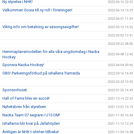
Ny styrelse i NHK!
2022-06-16 22:55
Välkommen Gosia till ny roll i föreningen!
2022-06-14 15:29
2022-06-01 11:59
Viktig info om betalning av säsongsavgifter!
2022-05-10 15:55
2022-05-02 12:41
2022-04-22 08:06
Hemmaplansmodellen för alla våra ungdomslag i Nacka
2022-04-08 12:40
Hockey
Sponsra Nacka Hockey!
2022-04-04 09:46
OBS! Parkeringsförbud på ishallens framsida
2022-03-16 14:49
2022-02-23 10:35
Sponsorhuset
2022-01-25 14:49
Hall of Fame blev en succé!
2021-12-14 22:53
Nyhetsbrev från styrelsen
2021-12-01 15:19
Nacka Team 07 segrare i U15 DM!
2021-11-30 16:44
Ishallarna blir kvar på Järlahöjden
2021-11-15 12:29
Äntligen är NHK t-shirten tillbaka!
2021-11-04 16:28