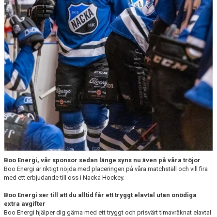
DOKUMENT
ÖVERGÅNGAR OCH PROVSPEL
FÖRSÄKRING
ISTIDER
NYHETER - ARKIV
SVENSK HOCKEY TV
MEDLEMSHOCKEY
SCHEMA NACKA SKILLS 2026
Boo Energi, vår sponsor sedan länge syns nu även på våra tröjor
Boo Energi är riktigt nöjda med placeringen på våra matchställ och vill fira
SCHEMA HOCKEY IQ-CAMP
med ett erbjudande till oss i Nacka Hockey.
Boo Energi ser till att du alltid får ett tryggt elavtal utan onödiga
extra avgifter
Boo Energi hjälper dig gärna med ett tryggt och prisvärt timavräknat elavtal