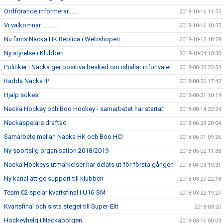
Ordförande informerar......
2018-10-16 11:52
Vi välkomnar............
2018-10-16 10:35
Nu finns Nacka HK Replica i Webshopen
2018-10-12 18:28
Ny styrelse i Klubben
2018-10-04 10:30
Politiker i Nacka ger positiva besked om ishallar inför valet
2018-08-30 23:54
Rädda Nacka IP
2018-08-26 17:42
Hjälp sökes!
2018-08-21 10:19
Nacka Hockey och Boo Hockey - samarbetet har startat!
2018-08-14 22:24
Nackaspelare draftad
2018-06-23 20:04
Samarbete mellan Nacka HK och Boo HC!
2018-06-01 09:26
Ny sportslig organisation 2018/2019
2018-05-02 11:38
Nacka Hockeys utmärkelser har delats ut för första gången
2018-04-03 19:31
Ny kanal att ge support till klubben
2018-03-27 22:18
Team 02 spelar kvartsfinal i U16-SM
2018-03-22 19:27
Kvartsfinal och sista steget till Super-Elit
2018-03-20
Hockeyhelg i Nackaborgen
2018-03-16 00:09