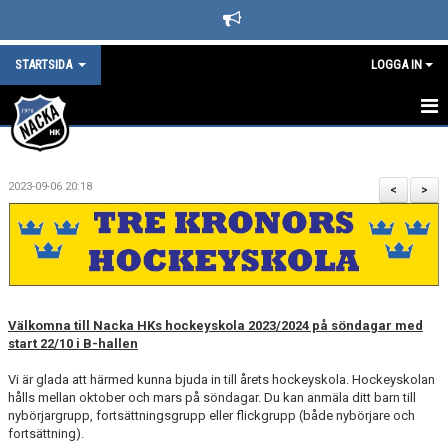
STARTSIDA
LOGGA IN
STARTSIDA
2023-09-06 20:18
DET HÄNDER I NACKA HK
<
>
LEDARE
BLI SUPPORTER I NACKA HOCKEY
SPONSORER
Välkomna till Nacka HKs hockeyskola 2023/2024 på söndagar med
start 22/10 i B-hallen
KAFETERIAN
Vi är glada att härmed kunna bjuda in till årets hockeyskola. Hockeyskolan
hålls mellan oktober och mars på söndagar. Du kan anmäla ditt barn till
SÄSONGS- OCH MEDLEMSAVGIFTER
nybörjargrupp, fortsättningsgrupp eller flickgrupp (både nybörjare och
fortsättning).