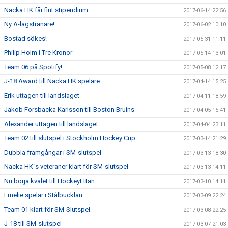
Nacka HK får fint stipendium
2017-06-14 22:56
Ny A-lagstränare!
2017-06-02 10:10
Bostad sökes!
2017-05-31 11:11
Philip Holm i Tre Kronor
2017-05-14 13:01
Team 06 på Spotify!
2017-05-08 12:17
J-18 Award till Nacka HK spelare
2017-04-14 15:25
Erik uttagen till landslaget
2017-04-11 18:59
Jakob Forsbacka Karlsson till Boston Bruins
2017-04-05 15:41
Alexander uttagen till landslaget
2017-04-04 23:11
Team 02 till slutspel i Stockholm Hockey Cup
2017-03-14 21:29
Dubbla framgångar i SM-slutspel
2017-03-13 18:30
Nacka HK´s veteraner klart för SM-slutspel
2017-03-13 14:11
Nu börja kvalet till HockeyEttan
2017-03-10 14:11
Emelie spelar i Stålbucklan
2017-03-09 22:24
Team 01 klart för SM-Slutspel
2017-03-08 22:25
J-18 till SM-slutspel
2017-03-07 21:03