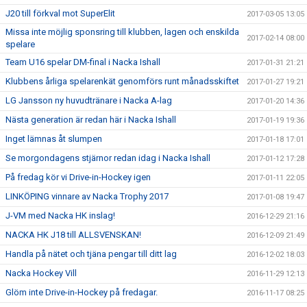
J20 till förkval mot SuperElit
2017-03-05 13:05
Missa inte möjlig sponsring till klubben, lagen och enskilda
2017-02-14 08:00
spelare
Team U16 spelar DM-final i Nacka Ishall
2017-01-31 21:21
Klubbens årliga spelarenkät genomförs runt månadsskiftet
2017-01-27 19:21
LG Jansson ny huvudtränare i Nacka A-lag
2017-01-20 14:36
Nästa generation är redan här i Nacka Ishall
2017-01-19 19:36
Inget lämnas åt slumpen
2017-01-18 17:01
Se morgondagens stjärnor redan idag i Nacka Ishall
2017-01-12 17:28
På fredag kör vi Drive-in-Hockey igen
2017-01-11 22:05
LINKÖPING vinnare av Nacka Trophy 2017
2017-01-08 19:47
J-VM med Nacka HK inslag!
2016-12-29 21:16
NACKA HK J18 till ALLSVENSKAN!
2016-12-09 21:49
Handla på nätet och tjäna pengar till ditt lag
2016-12-02 18:03
Nacka Hockey Vill
2016-11-29 12:13
Glöm inte Drive-in-Hockey på fredagar.
2016-11-17 08:25