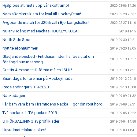
Hjälp oss att rusta upp vår skottramp!
2020-03-06 14:26
NackaRockers klara för kval till HockeyEttan!
2020-02-28 23:37
Avgörande match för J20 ikväll i Björkängshallen!
2020-02-27 11:16
Nu är vi igång med Nackas HOCKEYSKOLA!
2019-11-15
North Side Sport
2019-09-30 10:21
Nytt telefonnummer!
2019-09-20 12:05
Glädjande besked - Fritidsnämnden har beslutat om
2019-09-19 16:17
förlängd huvudsäsong
Grattis Alexander till första målen i SHL!
2019-09-18 17:21
Snart dags för premiär på Hockeyfritids
2019-09-12 09:18
Regeländringar 2019-2020
2019-09-10 10:00
Nackadagen
2019-09-09 21:32
Får barn vara barn i framtidens Nacka – gör din röst hörd!
2019-09-09 09:31
Två spelare till TV-pucken 2019
2019-09-05 10:22
UTFÖRSÄLJNING av profilkläder
2019-09-04 14:58
Huvudmaterialare sökes!
2019-09-03 11:41