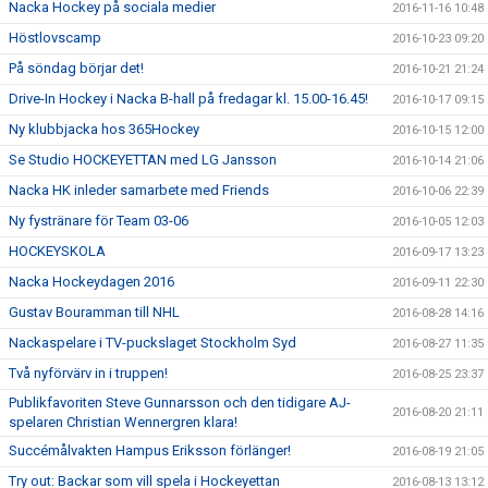
Nacka Hockey på sociala medier
2016-11-16 10:48
Höstlovscamp
2016-10-23 09:20
På söndag börjar det!
2016-10-21 21:24
Drive-In Hockey i Nacka B-hall på fredagar kl. 15.00-16.45!
2016-10-17 09:15
Ny klubbjacka hos 365Hockey
2016-10-15 12:00
Se Studio HOCKEYETTAN med LG Jansson
2016-10-14 21:06
Nacka HK inleder samarbete med Friends
2016-10-06 22:39
Ny fystränare för Team 03-06
2016-10-05 12:03
HOCKEYSKOLA
2016-09-17 13:23
Nacka Hockeydagen 2016
2016-09-11 22:30
Gustav Bouramman till NHL
2016-08-28 14:16
Nackaspelare i TV-puckslaget Stockholm Syd
2016-08-27 11:35
Två nyförvärv in i truppen!
2016-08-25 23:37
Publikfavoriten Steve Gunnarsson och den tidigare AJ-
2016-08-20 21:11
spelaren Christian Wennergren klara!
Succémålvakten Hampus Eriksson förlänger!
2016-08-19 21:05
Try out: Backar som vill spela i Hockeyettan
2016-08-13 13:12