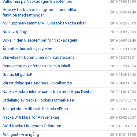
Välkomna på Nackadagen 8 september
2019-09-03 10:09
Hockey för barn och ungdomar med olika
2019-08-29 11:40
funktionsnedsättningar!
NVP uppmärksammar NHL-besök i Nacka Ishall
2019-08-25 20:03
Nu är vi igång!
2019-08-09 20:54
Boka in den 8 september för Nackadagen!
2019-06-03 21:48
Årsmötet har valt ny styrelse
2019-05-29 12:50
Skrivelse till kommunen om istidstaxorna
2019-05-27 16:01
Renovering av cafeterian i Nacka ishall
2019-05-20 10:54
Grattis till guldet!
2019-04-28 14:26
Vår istidsläggare Andreas - lokalkändis
2019-04-03 13:50
Nacka Hockey inleder samarbete med Aqua Dental
2019-04-02 10:53
Utdelning av Nacka Hockeys utmärkelser
2019-03-17 08:13
A-laget vidare till kval till HockeyEttan
2019-03-03 20:03
Nacka J18 klara för Allsvenskan
2018-12-02 20:07
Stöd Nacka HK genom Gräsroten
2018-11-18 15:13
Äntligen! - vi är igång
2018-10-21 18:50