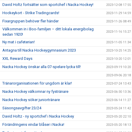
David Holtz fortsätter som sportchef i Nacka Hockey!
2023-12-08 17:55
Hockeykort - Strike Tradingcards!
2023-11-29 14:59
Fixargruppen behöver fler händer
2023-11-26 08:49
Välkommen in i Boo-familjen – ditt lokala energibolag
2023-11-16 15:27
sedan 1920!
Ny mat i cafeterian!
2023-11-05 11:34
Antagna till Nacka Hockeygymnasium 2023
2023-10-25 14:25
XXL Reward Days
2023-10-20 12:01
Nacka Hockey önskar alla 07-spelare lycka till!
2023-09-19 10:20
2023-09-06 20:18
Tränarorganisationen för ungdom är klar!
2023-07-24 13:43
Nacka Hockey välkomnar ny fystränare
2023-06-30 13:36
Nacka Hockey söker juniortränare
2023-06-14 11:27
Säsongsavgifter 23/24
2023-05-24 11:42
David Holtz - ny sportchef i Nacka Hockey
2023-05-20 22:10
Förändringens vindar blåser i Nacka!
2023-05-20 18:13