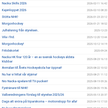
Nacka Skills 2026
2026-02-11 16:42
Kajenloppet 2026
2026-02-10 08:20
Stötta NHK!
2026-01-23 23:12
Morgonhockey
2026-01-21 18:52
Julhälsning från styrelsen..
2025-12-23
Vila i frid.
2025-12-20 13:44
Morgonhockey!
2025-10-12 14:19
Fritidskortet
2025-09-24
Nacka HK firar 120 år – en av svensk hockeys äldsta
2025-08-23 16:13
klubbar
Anmälan till Årets Hockeyskola har öppnat!
2025-08-22 10:52
Nu har vi hittat vår stjärna!
2025-08-21 11:12
Nio Nacka-spelare till TV-pucken!
2025-08-19 09:26
Fystränare till NHK!
2025-08-05 19:36
Valberedningens förslag till styrelse 2025/26
2025-05-13 20:37
Dags att snöra på löparskorna – motionslopp för alla!
2025-04-15 17:53