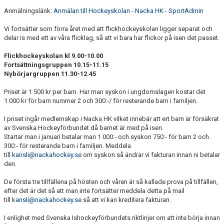
DOKUMENT
Anmälningslänk:
Anmälan till Hockeyskolan - Nacka HK - SportAdmin
ÖVERGÅNGAR OCH PROVSPEL
Vi fortsätter som förra året med att flickhockeyskolan ligger separat och
delar is med ett av våra flicklag, så att vi bara har flickor på isen det passet.
FÖRSÄKRING
Flickhockeyskolan kl 9.00-10.00
Fortsättningsgruppen 10.15-11.15
ISTIDER
Nybörjargruppen 11.30-12.45
NYHETER - ARKIV
Priset är 1 500 kr per barn. Har man syskon i ungdomslagen kostar det
1 000 kr för barn nummer 2 och 300:-/ för resterande barn i familjen.
SVENSK HOCKEY TV
I priset ingår medlemskap i Nacka HK vilket innebär att ert barn är försäkrat
av Svenska Hockeyförbundet då barnet är med på isen.
MEDLEMSHOCKEY
Startar man i januari betalar man 1 000:- och syskon 750:- för barn 2 och
300:- för resterande barn i familjen. Meddela
SCHEMA NACKA SKILLS 2026
till
kansli@nackahockey.se
om syskon så ändrar vi fakturan innan ni betalar
den.
SCHEMA HOCKEY IQ-CAMP
De första tre tillfällena på hösten och våren är så kallade prova på tillfällen,
efter det är det så att man inte fortsätter meddela detta på mail
till
kansli@nackahockey.se
så att vi kan kreditera fakturan.
I enlighet med Svenska Ishockeyförbundets riktlinjer om att inte börja innan