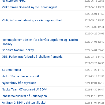
Ny styrelse i NHK!
2022-06-16 22:55
Välkommen Gosia till ny roll i föreningen!
2022-06-14 15:29
2022-06-01 11:59
Viktig info om betalning av säsongsavgifter!
2022-05-10 15:55
2022-05-02 12:41
2022-04-22 08:06
Hemmaplansmodellen för alla våra ungdomslag i Nacka
2022-04-08 12:40
Hockey
Sponsra Nacka Hockey!
2022-04-04 09:46
OBS! Parkeringsförbud på ishallens framsida
2022-03-16 14:49
2022-02-23 10:35
Sponsorhuset
2022-01-25 14:49
Hall of Fame blev en succé!
2021-12-14 22:53
Nyhetsbrev från styrelsen
2021-12-01 15:19
Nacka Team 07 segrare i U15 DM!
2021-11-30 16:44
Ishallarna blir kvar på Järlahöjden
2021-11-15 12:29
Äntligen är NHK t-shirten tillbaka!
2021-11-04 16:28