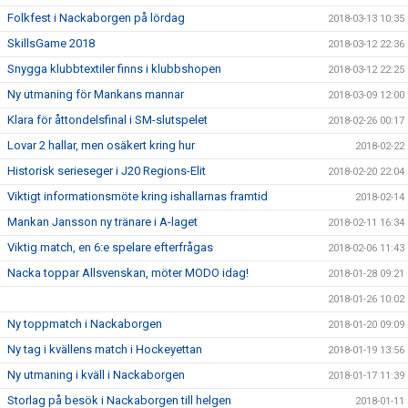
Folkfest i Nackaborgen på lördag
2018-03-13 10:35
SkillsGame 2018
2018-03-12 22:36
Snygga klubbtextiler finns i klubbshopen
2018-03-12 22:25
Ny utmaning för Mankans mannar
2018-03-09 12:00
Klara för åttondelsfinal i SM-slutspelet
2018-02-26 00:17
Lovar 2 hallar, men osäkert kring hur
2018-02-22
Historisk serieseger i J20 Regions-Elit
2018-02-20 22:04
Viktigt informationsmöte kring ishallarnas framtid
2018-02-14
Mankan Jansson ny tränare i A-laget
2018-02-11 16:34
Viktig match, en 6:e spelare efterfrågas
2018-02-06 11:43
Nacka toppar Allsvenskan, möter MODO idag!
2018-01-28 09:21
2018-01-26 10:02
Ny toppmatch i Nackaborgen
2018-01-20 09:09
Ny tag i kvällens match i Hockeyettan
2018-01-19 13:56
Ny utmaning i kväll i Nackaborgen
2018-01-17 11:39
Storlag på besök i Nackaborgen till helgen
2018-01-11