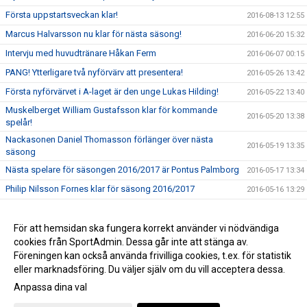
Första uppstartsveckan klar!
2016-08-13 12:55
Marcus Halvarsson nu klar för nästa säsong!
2016-06-20 15:32
Intervju med huvudtränare Håkan Ferm
2016-06-07 00:15
PANG! Ytterligare två nyförvärv att presentera!
2016-05-26 13:42
Första nyförvärvet i A-laget är den unge Lukas Hilding!
2016-05-22 13:40
Muskelberget William Gustafsson klar för kommande
2016-05-20 13:38
spelår!
Nackasonen Daniel Thomasson förlänger över nästa
2016-05-19 13:35
säsong
Nästa spelare för säsongen 2016/2017 är Pontus Palmborg
2016-05-17 13:34
Philip Nilsson Fornes klar för säsong 2016/2017
2016-05-16 13:29
Håkan Ferm klar som tränare i A-laget 2016/17
2016-05-16 00:30
Resumé av klubbens säsong 2015/16
För att hemsidan ska fungera korrekt använder vi nödvändiga
2016-05-05 00:38
cookies från SportAdmin. Dessa går inte att stänga av.
Ett stort tack och summering av säsongen 2015/2016
2016-04-01 22:02
Föreningen kan också använda frivilliga cookies, t.ex. för statistik
eller marknadsföring. Du väljer själv om du vill acceptera dessa.
Anpassa dina val
Cookie-inställningar
Gå till Webbversion