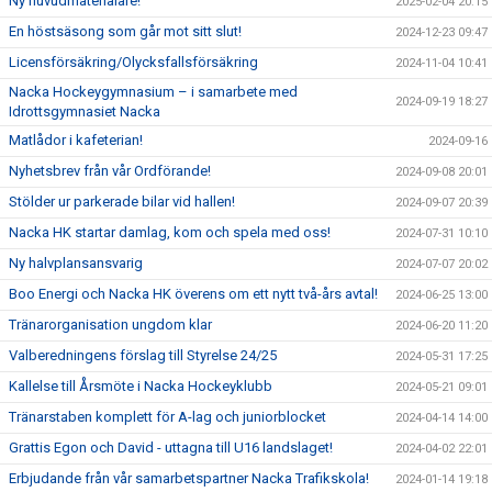
Ny huvudmaterialare!
2025-02-04 20:15
En höstsäsong som går mot sitt slut!
2024-12-23 09:47
Licensförsäkring/Olycksfallsförsäkring
2024-11-04 10:41
Nacka Hockeygymnasium – i samarbete med
2024-09-19 18:27
Idrottsgymnasiet Nacka
Matlådor i kafeterian!
2024-09-16
Nyhetsbrev från vår Ordförande!
2024-09-08 20:01
Stölder ur parkerade bilar vid hallen!
2024-09-07 20:39
Nacka HK startar damlag, kom och spela med oss!
2024-07-31 10:10
Ny halvplansansvarig
2024-07-07 20:02
Boo Energi och Nacka HK överens om ett nytt två-års avtal!
2024-06-25 13:00
Tränarorganisation ungdom klar
2024-06-20 11:20
Valberedningens förslag till Styrelse 24/25
2024-05-31 17:25
Kallelse till Årsmöte i Nacka Hockeyklubb
2024-05-21 09:01
Tränarstaben komplett för A-lag och juniorblocket
2024-04-14 14:00
Grattis Egon och David - uttagna till U16 landslaget!
2024-04-02 22:01
Erbjudande från vår samarbetspartner Nacka Trafikskola!
2024-01-14 19:18