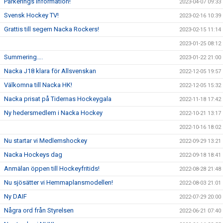
Parkerings information!
2023-04-07 09:33
Svensk Hockey TV!
2023-02-16 10:39
Grattis till segern Nacka Rockers!
2023-02-15 11:14
2023-01-25 08:12
Summering….
2023-01-22 21:00
Nacka J18 klara för Allsvenskan
2022-12-05 19:57
Välkomna till Nacka HK!
2022-12-05 15:32
Nacka prisat på Tidernas Hockeygala
2022-11-18 17:42
Ny hedersmedlem i Nacka Hockey
2022-10-21 13:17
2022-10-16 18:02
Nu startar vi Medlemshockey
2022-09-29 13:21
Nacka Hockeys dag
2022-09-18 18:41
Anmälan öppen till Hockeyfritids!
2022-08-28 21:48
Nu sjösätter vi Hemmaplansmodellen!
2022-08-03 21:01
Ny DAIF
2022-07-29 20:00
Några ord från Styrelsen
2022-06-21 07:40