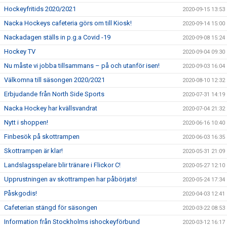
Hockeyfritids 2020/2021
2020-09-15 13:53
Nacka Hockeys cafeteria görs om till Kiosk!
2020-09-14 15:00
Nackadagen ställs in p.g.a Covid -19
2020-09-08 15:24
Hockey TV
2020-09-04 09:30
Nu måste vi jobba tillsammans – på och utanför isen!
2020-09-03 16:04
Välkomna till säsongen 2020/2021
2020-08-10 12:32
Erbjudande från North Side Sports
2020-07-31 14:19
Nacka Hockey har kvällsvandrat
2020-07-04 21:32
Nytt i shoppen!
2020-06-16 10:40
Finbesök på skottrampen
2020-06-03 16:35
Skottrampen är klar!
2020-05-31 21:09
Landslagsspelare blir tränare i Flickor C!
2020-05-27 12:10
Upprustningen av skottrampen har påbörjats!
2020-05-24 17:34
Påskgodis!
2020-04-03 12:41
Cafeterian stängd för säsongen
2020-03-22 08:53
Information från Stockholms ishockeyförbund
2020-03-12 16:17