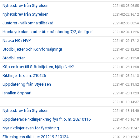
Nyhetsbrev från Styrelsen
2021-03-25 06:55
Nyhetsbrev från Styrelsen
2021-02-22 16:12
Juniorer - välkomna tillbaka!
2021-02-05 08:54
Hockeyskolan startar åter på söndag 7/2, äntligen!
2021-02-04 11:26
Nacka HK i NVP
2021-01-29 17:12
Stödbiljetter och Korvförsäljning!
2021-01-28 12:02
Stödbiljetter!
2021-01-28 11:58
Köp en korv till Stödbiljetten, hjälp NHK!
2021-01-28 11:58
Riktlinjer fr. o. m. 210126
2021-01-25 21:13
Uppdatering från Styrelsen
2021-01-22 19:52
Ishallen öppnar!
2021-01-20 17:23
2021-01-19 14:37
Nyhetsbrev från Styrelsen
2021-01-18 14:40
Uppdaterade riktlinjer kring fys fr. o. m. 20210116
2021-01-15 16:18
Nya riktlinjer även för fysträning
2020-12-29 15:47
Föreningens riktlinjer 201219-210124
2020-12-19 12:47