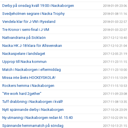
Derby på onsdag kväll 19:00 i Nackaborgen
2018-01-09 23:06
Svedjeholmen segrare i Nacka Trophy
2018-01-08 11:16
Vendela klar för J-VM i Ryssland
2018-01-03 22:57
Tre Kronor i semi-final i J-VM
2018-01-03 22:07
Nattvandrarna på Sicklaön
2017-12-12 10:40
Nacka HK J-18 klara för Allsvenskan
2017-12-10 21:04
Nackaspelare i landslaget
2017-12-05 21:19
Upprop till Nacka kommun
2017-11-23 11:15
Match i Nackaborgen i eftermiddag
2017-11-23 10:00
Missa inte årets HOCKEYSKOLA!
2017-11-15 13:09
Rockers hemma i Nackaborgen
2017-11-15 10:53
"We work hard 2gether"
2017-11-09 23:08
Tuff drabbning i Nackaborgen i kväll!
2017-11-08 13:35
Nytt spännande derby i Nackaborgen
2017-10-24 23:09
Ny utmaning i Nackaborgen redan kl. 15:40
2017-10-22 09:16
Spännande hemmamatch på söndag
2017-10-13 21:15