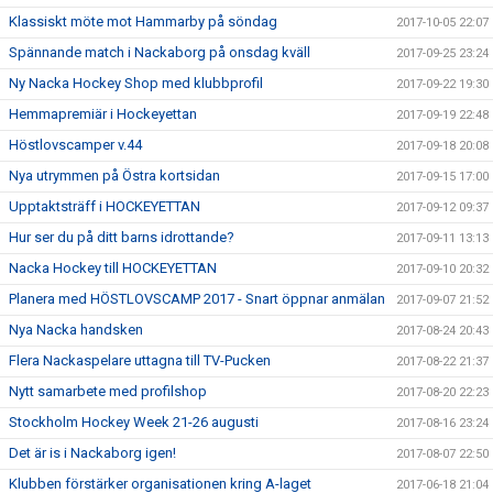
Klassiskt möte mot Hammarby på söndag
2017-10-05 22:07
Spännande match i Nackaborg på onsdag kväll
2017-09-25 23:24
Ny Nacka Hockey Shop med klubbprofil
2017-09-22 19:30
Hemmapremiär i Hockeyettan
2017-09-19 22:48
Höstlovscamper v.44
2017-09-18 20:08
Nya utrymmen på Östra kortsidan
2017-09-15 17:00
Upptaktsträff i HOCKEYETTAN
2017-09-12 09:37
Hur ser du på ditt barns idrottande?
2017-09-11 13:13
Nacka Hockey till HOCKEYETTAN
2017-09-10 20:32
Planera med HÖSTLOVSCAMP 2017 - Snart öppnar anmälan
2017-09-07 21:52
Nya Nacka handsken
2017-08-24 20:43
Flera Nackaspelare uttagna till TV-Pucken
2017-08-22 21:37
Nytt samarbete med profilshop
2017-08-20 22:23
Stockholm Hockey Week 21-26 augusti
2017-08-16 23:24
Det är is i Nackaborg igen!
2017-08-07 22:50
Klubben förstärker organisationen kring A-laget
2017-06-18 21:04