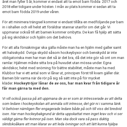
året man fyller 5 år, kommer vi endast att ta emot barn födda 2017 och
2018 eller tidigare under hösten. I mån av plats kommer vi sedan att ta
emot barn födda 2019 under våren.
För att minimera trängsel kommer vi endast tillåta en medföljande per barn
in i ishallen och vill helst att föräldrar stannar utanför om det går. Vi
uppmanar också till att barnen kommer ombytta. De kan få hjälp att sätta
på sig skridskor och hjälm om det behövs.
För att alla försäkringar ska gälla måste man ha en hjälm med galler samt
ett halsskydd. Övriga skydd såsom hockeybyxor och benskydd är inte
obligatoriska men har man det så är det bra, då det inte gör så ont om man
ramlar. Hjälmen måste sitta bra på huvudet utan mössa under. Egna
skridskor, helst med snörning för bättre stabilitet, måste man ha med.
Klubbor har vi ett antal som vi lånar ut, principen först till kvarn gäller där.
Barnen blir varma när de rör på sig så sätt inte på för mycket
kläder.
Hockeytröjor lånar de av oss, har man kvar från tidigare år
får man gärna ta med den.
Vi vill också passa på att uppmana de av er som är intresserade av att delta
som ledare i hockeyskolan att anmäla sitt intresse, det gör ni i samma länk.
Vi behöver nämligen fler engagerade ledare både på och till viss del bredvid
isen. Har man hockeybakgrund är detta uppskattat men inget krav och vi ser
väldigt gärna fler kvinnor på isen. Man ska dock vara så pass duktig
skridskoåkare att man klarar av att leda övningar och att lätt kunna hjälpa