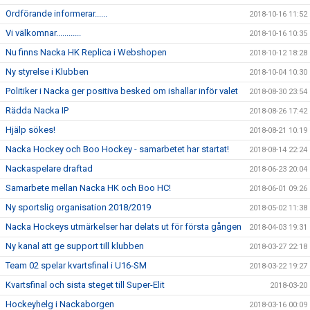
Ordförande informerar......
2018-10-16 11:52
Vi välkomnar............
2018-10-16 10:35
Nu finns Nacka HK Replica i Webshopen
2018-10-12 18:28
Ny styrelse i Klubben
2018-10-04 10:30
Politiker i Nacka ger positiva besked om ishallar inför valet
2018-08-30 23:54
Rädda Nacka IP
2018-08-26 17:42
Hjälp sökes!
2018-08-21 10:19
Nacka Hockey och Boo Hockey - samarbetet har startat!
2018-08-14 22:24
Nackaspelare draftad
2018-06-23 20:04
Samarbete mellan Nacka HK och Boo HC!
2018-06-01 09:26
Ny sportslig organisation 2018/2019
2018-05-02 11:38
Nacka Hockeys utmärkelser har delats ut för första gången
2018-04-03 19:31
Ny kanal att ge support till klubben
2018-03-27 22:18
Team 02 spelar kvartsfinal i U16-SM
2018-03-22 19:27
Kvartsfinal och sista steget till Super-Elit
2018-03-20
Hockeyhelg i Nackaborgen
2018-03-16 00:09