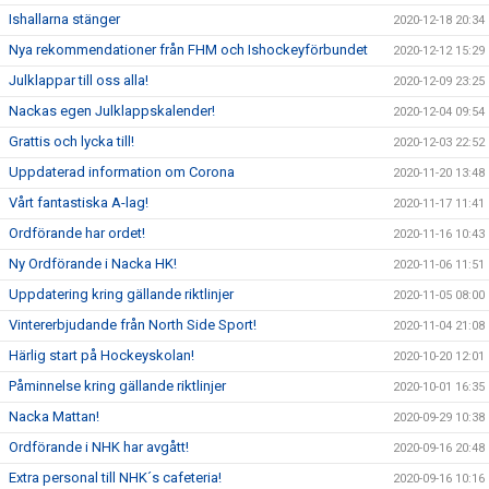
Ishallarna stänger
2020-12-18 20:34
Nya rekommendationer från FHM och Ishockeyförbundet
2020-12-12 15:29
Julklappar till oss alla!
2020-12-09 23:25
Nackas egen Julklappskalender!
2020-12-04 09:54
Grattis och lycka till!
2020-12-03 22:52
Uppdaterad information om Corona
2020-11-20 13:48
Vårt fantastiska A-lag!
2020-11-17 11:41
Ordförande har ordet!
2020-11-16 10:43
Ny Ordförande i Nacka HK!
2020-11-06 11:51
Uppdatering kring gällande riktlinjer
2020-11-05 08:00
Vintererbjudande från North Side Sport!
2020-11-04 21:08
Härlig start på Hockeyskolan!
2020-10-20 12:01
Påminnelse kring gällande riktlinjer
2020-10-01 16:35
Nacka Mattan!
2020-09-29 10:38
Ordförande i NHK har avgått!
2020-09-16 20:48
Extra personal till NHK´s cafeteria!
2020-09-16 10:16