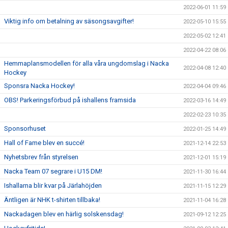
2022-06-01 11:59
Viktig info om betalning av säsongsavgifter!
2022-05-10 15:55
2022-05-02 12:41
2022-04-22 08:06
Hemmaplansmodellen för alla våra ungdomslag i Nacka
2022-04-08 12:40
Hockey
Sponsra Nacka Hockey!
2022-04-04 09:46
OBS! Parkeringsförbud på ishallens framsida
2022-03-16 14:49
2022-02-23 10:35
Sponsorhuset
2022-01-25 14:49
Hall of Fame blev en succé!
2021-12-14 22:53
Nyhetsbrev från styrelsen
2021-12-01 15:19
Nacka Team 07 segrare i U15 DM!
2021-11-30 16:44
Ishallarna blir kvar på Järlahöjden
2021-11-15 12:29
Äntligen är NHK t-shirten tillbaka!
2021-11-04 16:28
Nackadagen blev en härlig solskensdag!
2021-09-12 12:25