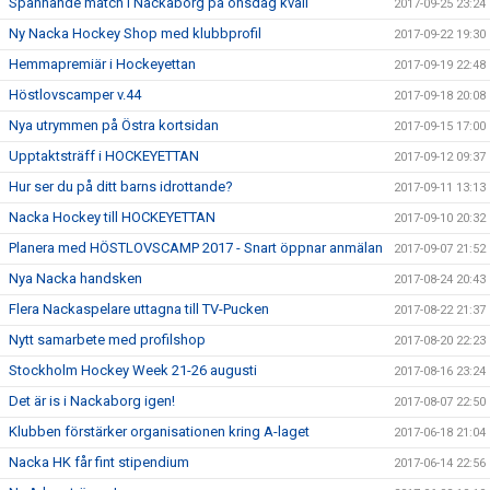
Spännande match i Nackaborg på onsdag kväll
2017-09-25 23:24
Ny Nacka Hockey Shop med klubbprofil
2017-09-22 19:30
Hemmapremiär i Hockeyettan
2017-09-19 22:48
Höstlovscamper v.44
2017-09-18 20:08
Nya utrymmen på Östra kortsidan
2017-09-15 17:00
Upptaktsträff i HOCKEYETTAN
2017-09-12 09:37
Hur ser du på ditt barns idrottande?
2017-09-11 13:13
Nacka Hockey till HOCKEYETTAN
2017-09-10 20:32
Planera med HÖSTLOVSCAMP 2017 - Snart öppnar anmälan
2017-09-07 21:52
Nya Nacka handsken
2017-08-24 20:43
Flera Nackaspelare uttagna till TV-Pucken
2017-08-22 21:37
Nytt samarbete med profilshop
2017-08-20 22:23
Stockholm Hockey Week 21-26 augusti
2017-08-16 23:24
Det är is i Nackaborg igen!
2017-08-07 22:50
Klubben förstärker organisationen kring A-laget
2017-06-18 21:04
Nacka HK får fint stipendium
2017-06-14 22:56