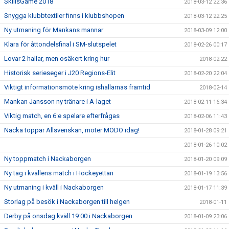
SkillsGame 2018
2018-03-12 22:36
Snygga klubbtextiler finns i klubbshopen
2018-03-12 22:25
Ny utmaning för Mankans mannar
2018-03-09 12:00
Klara för åttondelsfinal i SM-slutspelet
2018-02-26 00:17
Lovar 2 hallar, men osäkert kring hur
2018-02-22
Historisk serieseger i J20 Regions-Elit
2018-02-20 22:04
Viktigt informationsmöte kring ishallarnas framtid
2018-02-14
Mankan Jansson ny tränare i A-laget
2018-02-11 16:34
Viktig match, en 6:e spelare efterfrågas
2018-02-06 11:43
Nacka toppar Allsvenskan, möter MODO idag!
2018-01-28 09:21
2018-01-26 10:02
Ny toppmatch i Nackaborgen
2018-01-20 09:09
Ny tag i kvällens match i Hockeyettan
2018-01-19 13:56
Ny utmaning i kväll i Nackaborgen
2018-01-17 11:39
Storlag på besök i Nackaborgen till helgen
2018-01-11
Derby på onsdag kväll 19:00 i Nackaborgen
2018-01-09 23:06