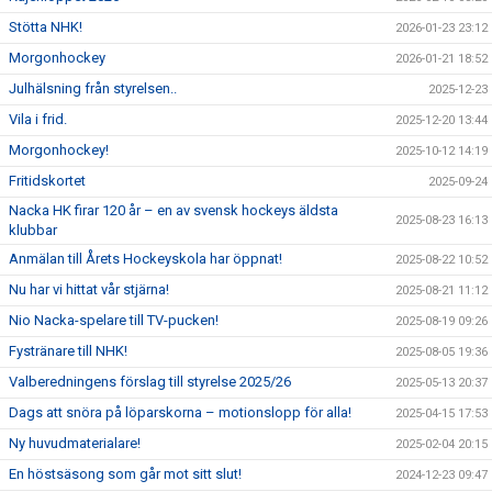
Stötta NHK!
2026-01-23 23:12
Morgonhockey
2026-01-21 18:52
Julhälsning från styrelsen..
2025-12-23
Vila i frid.
2025-12-20 13:44
Morgonhockey!
2025-10-12 14:19
Fritidskortet
2025-09-24
Nacka HK firar 120 år – en av svensk hockeys äldsta
2025-08-23 16:13
klubbar
Anmälan till Årets Hockeyskola har öppnat!
2025-08-22 10:52
Nu har vi hittat vår stjärna!
2025-08-21 11:12
Nio Nacka-spelare till TV-pucken!
2025-08-19 09:26
Fystränare till NHK!
2025-08-05 19:36
Valberedningens förslag till styrelse 2025/26
2025-05-13 20:37
Dags att snöra på löparskorna – motionslopp för alla!
2025-04-15 17:53
Ny huvudmaterialare!
2025-02-04 20:15
En höstsäsong som går mot sitt slut!
2024-12-23 09:47