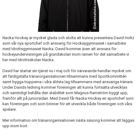
DOKUMENT
ÖVERGÅNGAR OCH PROVSPEL
FÖRSÄKRING
Nacka Hockey är mycket glada och stolta att kunna presentera David Holtz
ISTIDER
som vår nya sportchef och ansvarig för Hockeygymnasiet i samarbete
med Idrottsgymnasiet Nacka. David kommer även att ansvara för
NYHETER - ARKIV
hockeyundervisningen på grundskolan inom ramen för det samarbete vi
har med Idrottsskolan Nacka.
SVENSK HOCKEY TV
David har startat sin tjänst nu i maj och för närvarande handlar mycket om
att färdigställa tränarorganisationen tillsammans med Sportkommittén
MEDLEMSHOCKEY
samt bygga trupperna i våra äldsta lag tillsammans med ansvariga tränare.
Under Davids ledning kommer föreningen att kunna fortsätta utvecklas
och samtidigt behålla den stabilitet som Magnus Ramström byggt upp,
SCHEMA NACKA SKILLS 2026
framför allt på juniorsidan. Med David får Nacka Hockey en sportchef som
kan föreningen och som brinner för att utveckla både föreningen och våra
SCHEMA HOCKEY IQ-CAMP
spelare.
Mer information om tränarorganisationen nästa säsong kommer att läggas
upp inom kort.