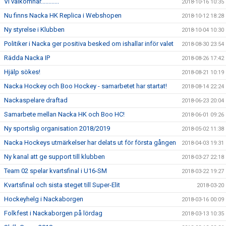
Vi välkomnar............
2018-10-16 10:35
Nu finns Nacka HK Replica i Webshopen
2018-10-12 18:28
Ny styrelse i Klubben
2018-10-04 10:30
Politiker i Nacka ger positiva besked om ishallar inför valet
2018-08-30 23:54
Rädda Nacka IP
2018-08-26 17:42
Hjälp sökes!
2018-08-21 10:19
Nacka Hockey och Boo Hockey - samarbetet har startat!
2018-08-14 22:24
Nackaspelare draftad
2018-06-23 20:04
Samarbete mellan Nacka HK och Boo HC!
2018-06-01 09:26
Ny sportslig organisation 2018/2019
2018-05-02 11:38
Nacka Hockeys utmärkelser har delats ut för första gången
2018-04-03 19:31
Ny kanal att ge support till klubben
2018-03-27 22:18
Team 02 spelar kvartsfinal i U16-SM
2018-03-22 19:27
Kvartsfinal och sista steget till Super-Elit
2018-03-20
Hockeyhelg i Nackaborgen
2018-03-16 00:09
Folkfest i Nackaborgen på lördag
2018-03-13 10:35