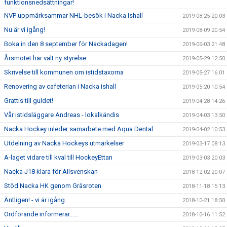
funktionsnedsättningar!
NVP uppmärksammar NHL-besök i Nacka Ishall
2019-08-25 20:03
Nu är vi igång!
2019-08-09 20:54
Boka in den 8 september för Nackadagen!
2019-06-03 21:48
Årsmötet har valt ny styrelse
2019-05-29 12:50
Skrivelse till kommunen om istidstaxorna
2019-05-27 16:01
Renovering av cafeterian i Nacka ishall
2019-05-20 10:54
Grattis till guldet!
2019-04-28 14:26
Vår istidsläggare Andreas - lokalkändis
2019-04-03 13:50
Nacka Hockey inleder samarbete med Aqua Dental
2019-04-02 10:53
Utdelning av Nacka Hockeys utmärkelser
2019-03-17 08:13
A-laget vidare till kval till HockeyEttan
2019-03-03 20:03
Nacka J18 klara för Allsvenskan
2018-12-02 20:07
Stöd Nacka HK genom Gräsroten
2018-11-18 15:13
Äntligen! - vi är igång
2018-10-21 18:50
Ordförande informerar......
2018-10-16 11:52