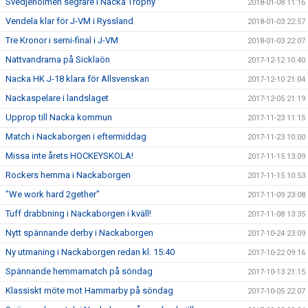
Svedjeholmen segrare i Nacka Trophy
2018-01-08 11:16
Vendela klar för J-VM i Ryssland
2018-01-03 22:57
Tre Kronor i semi-final i J-VM
2018-01-03 22:07
Nattvandrarna på Sicklaön
2017-12-12 10:40
Nacka HK J-18 klara för Allsvenskan
2017-12-10 21:04
Nackaspelare i landslaget
2017-12-05 21:19
Upprop till Nacka kommun
2017-11-23 11:15
Match i Nackaborgen i eftermiddag
2017-11-23 10:00
Missa inte årets HOCKEYSKOLA!
2017-11-15 13:09
Rockers hemma i Nackaborgen
2017-11-15 10:53
"We work hard 2gether"
2017-11-09 23:08
Tuff drabbning i Nackaborgen i kväll!
2017-11-08 13:35
Nytt spännande derby i Nackaborgen
2017-10-24 23:09
Ny utmaning i Nackaborgen redan kl. 15:40
2017-10-22 09:16
Spännande hemmamatch på söndag
2017-10-13 21:15
Klassiskt möte mot Hammarby på söndag
2017-10-05 22:07