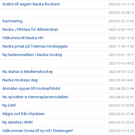
Grattis till segern Nacka Rockers!
2023-02-15 11:14
2023-01-25 08:12
Summering….
2023-01-22 21:00
Nacka J18 klara för Allsvenskan
2022-12-05 19:57
Välkomna till Nacka HK!
2022-12-05 15:32
Nacka prisat på Tidernas Hockeygala
2022-11-18 17:42
Ny hedersmedlem i Nacka Hockey
2022-10-21 13:17
2022-10-16 18:02
Nu startar vi Medlemshockey
2022-09-29 13:21
Nacka Hockeys dag
2022-09-18 18:41
Anmälan öppen till Hockeyfritids!
2022-08-28 21:48
Nu sjösätter vi Hemmaplansmodellen!
2022-08-03 21:01
Ny DAIF
2022-07-29 20:00
Några ord från Styrelsen
2022-06-21 07:40
Ny styrelse i NHK!
2022-06-16 22:55
Välkommen Gosia till ny roll i föreningen!
2022-06-14 15:29