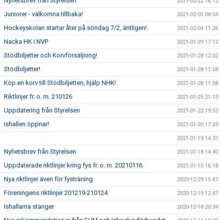
Nyhetsbrev från Styrelsen
2021-02-22 16:12
Juniorer - välkomna tillbaka!
2021-02-05 08:54
Hockeyskolan startar åter på söndag 7/2, äntligen!
2021-02-04 11:26
Nacka HK i NVP
2021-01-29 17:12
Stödbiljetter och Korvförsäljning!
2021-01-28 12:02
Stödbiljetter!
2021-01-28 11:58
Köp en korv till Stödbiljetten, hjälp NHK!
2021-01-28 11:58
Riktlinjer fr. o. m. 210126
2021-01-25 21:13
Uppdatering från Styrelsen
2021-01-22 19:52
Ishallen öppnar!
2021-01-20 17:23
2021-01-19 14:37
Nyhetsbrev från Styrelsen
2021-01-18 14:40
Uppdaterade riktlinjer kring fys fr. o. m. 20210116
2021-01-15 16:18
Nya riktlinjer även för fysträning
2020-12-29 15:47
Föreningens riktlinjer 201219-210124
2020-12-19 12:47
Ishallarna stänger
2020-12-18 20:34