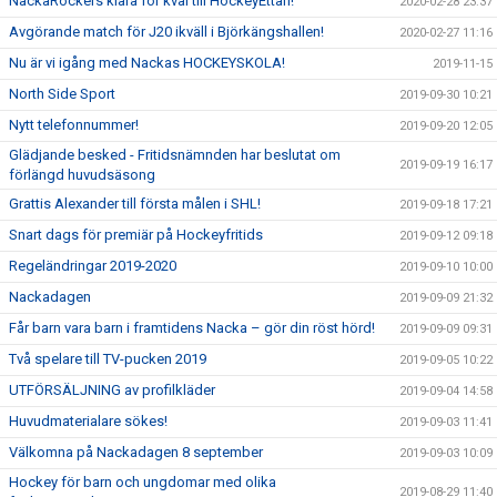
NackaRockers klara för kval till HockeyEttan!
2020-02-28 23:37
Avgörande match för J20 ikväll i Björkängshallen!
2020-02-27 11:16
Nu är vi igång med Nackas HOCKEYSKOLA!
2019-11-15
North Side Sport
2019-09-30 10:21
Nytt telefonnummer!
2019-09-20 12:05
Glädjande besked - Fritidsnämnden har beslutat om
2019-09-19 16:17
förlängd huvudsäsong
Grattis Alexander till första målen i SHL!
2019-09-18 17:21
Snart dags för premiär på Hockeyfritids
2019-09-12 09:18
Regeländringar 2019-2020
2019-09-10 10:00
Nackadagen
2019-09-09 21:32
Får barn vara barn i framtidens Nacka – gör din röst hörd!
2019-09-09 09:31
Två spelare till TV-pucken 2019
2019-09-05 10:22
UTFÖRSÄLJNING av profilkläder
2019-09-04 14:58
Huvudmaterialare sökes!
2019-09-03 11:41
Välkomna på Nackadagen 8 september
2019-09-03 10:09
Hockey för barn och ungdomar med olika
2019-08-29 11:40