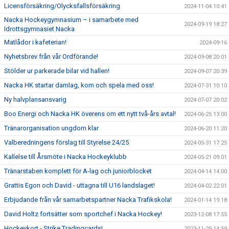
Licensförsäkring/Olycksfallsförsäkring
2024-11-04 10:41
Nacka Hockeygymnasium – i samarbete med
2024-09-19 18:27
Idrottsgymnasiet Nacka
Matlådor i kafeterian!
2024-09-16
Nyhetsbrev från vår Ordförande!
2024-09-08 20:01
Stölder ur parkerade bilar vid hallen!
2024-09-07 20:39
Nacka HK startar damlag, kom och spela med oss!
2024-07-31 10:10
Ny halvplansansvarig
2024-07-07 20:02
Boo Energi och Nacka HK överens om ett nytt två-års avtal!
2024-06-25 13:00
Tränarorganisation ungdom klar
2024-06-20 11:20
Valberedningens förslag till Styrelse 24/25
2024-05-31 17:25
Kallelse till Årsmöte i Nacka Hockeyklubb
2024-05-21 09:01
Tränarstaben komplett för A-lag och juniorblocket
2024-04-14 14:00
Grattis Egon och David - uttagna till U16 landslaget!
2024-04-02 22:01
Erbjudande från vår samarbetspartner Nacka Trafikskola!
2024-01-14 19:18
David Holtz fortsätter som sportchef i Nacka Hockey!
2023-12-08 17:55
Hockeykort - Strike Tradingcards!
2023-11-29 14:59