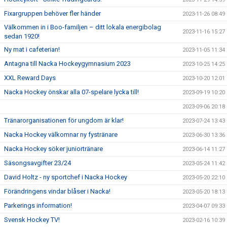
Fixargruppen behöver fler händer
2023-11-26 08:49
Välkommen in i Boo-familjen – ditt lokala energibolag
2023-11-16 15:27
sedan 1920!
Ny mat i cafeterian!
2023-11-05 11:34
Antagna till Nacka Hockeygymnasium 2023
2023-10-25 14:25
XXL Reward Days
2023-10-20 12:01
Nacka Hockey önskar alla 07-spelare lycka till!
2023-09-19 10:20
2023-09-06 20:18
Tränarorganisationen för ungdom är klar!
2023-07-24 13:43
Nacka Hockey välkomnar ny fystränare
2023-06-30 13:36
Nacka Hockey söker juniortränare
2023-06-14 11:27
Säsongsavgifter 23/24
2023-05-24 11:42
David Holtz - ny sportchef i Nacka Hockey
2023-05-20 22:10
Förändringens vindar blåser i Nacka!
2023-05-20 18:13
Parkerings information!
2023-04-07 09:33
Svensk Hockey TV!
2023-02-16 10:39