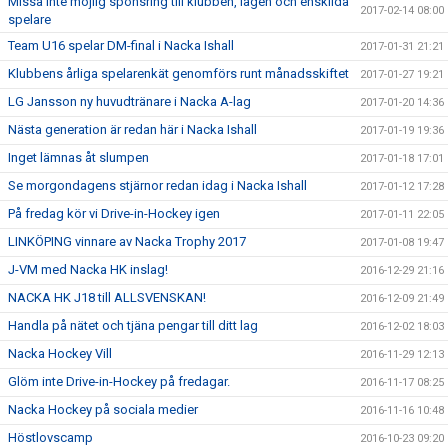
Missa inte möjlig sponsring till klubben, lagen och enskilda
2017-02-14 08:00
spelare
Team U16 spelar DM-final i Nacka Ishall
2017-01-31 21:21
Klubbens årliga spelarenkät genomförs runt månadsskiftet
2017-01-27 19:21
LG Jansson ny huvudtränare i Nacka A-lag
2017-01-20 14:36
Nästa generation är redan här i Nacka Ishall
2017-01-19 19:36
Inget lämnas åt slumpen
2017-01-18 17:01
Se morgondagens stjärnor redan idag i Nacka Ishall
2017-01-12 17:28
På fredag kör vi Drive-in-Hockey igen
2017-01-11 22:05
LINKÖPING vinnare av Nacka Trophy 2017
2017-01-08 19:47
J-VM med Nacka HK inslag!
2016-12-29 21:16
NACKA HK J18 till ALLSVENSKAN!
2016-12-09 21:49
Handla på nätet och tjäna pengar till ditt lag
2016-12-02 18:03
Nacka Hockey Vill
2016-11-29 12:13
Glöm inte Drive-in-Hockey på fredagar.
2016-11-17 08:25
Nacka Hockey på sociala medier
2016-11-16 10:48
Höstlovscamp
2016-10-23 09:20