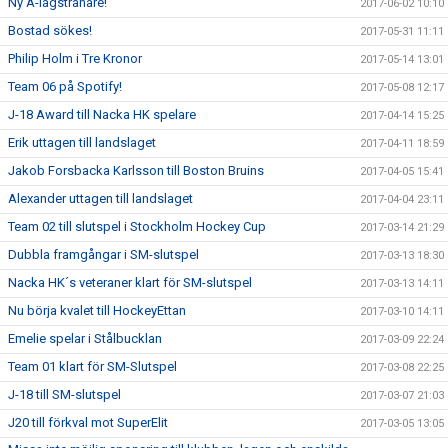
Ny A-lagstränare!
2017-06-02 10:10
Bostad sökes!
2017-05-31 11:11
Philip Holm i Tre Kronor
2017-05-14 13:01
Team 06 på Spotify!
2017-05-08 12:17
J-18 Award till Nacka HK spelare
2017-04-14 15:25
Erik uttagen till landslaget
2017-04-11 18:59
Jakob Forsbacka Karlsson till Boston Bruins
2017-04-05 15:41
Alexander uttagen till landslaget
2017-04-04 23:11
Team 02 till slutspel i Stockholm Hockey Cup
2017-03-14 21:29
Dubbla framgångar i SM-slutspel
2017-03-13 18:30
Nacka HK´s veteraner klart för SM-slutspel
2017-03-13 14:11
Nu börja kvalet till HockeyEttan
2017-03-10 14:11
Emelie spelar i Stålbucklan
2017-03-09 22:24
Team 01 klart för SM-Slutspel
2017-03-08 22:25
J-18 till SM-slutspel
2017-03-07 21:03
J20 till förkval mot SuperElit
2017-03-05 13:05