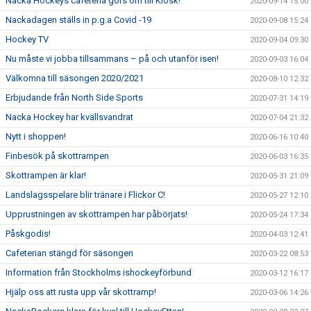
Nacka Hockeys cafeteria görs om till Kiosk!
2020-09-14 15:00
Nackadagen ställs in p.g.a Covid -19
2020-09-08 15:24
Hockey TV
2020-09-04 09:30
Nu måste vi jobba tillsammans – på och utanför isen!
2020-09-03 16:04
Välkomna till säsongen 2020/2021
2020-08-10 12:32
Erbjudande från North Side Sports
2020-07-31 14:19
Nacka Hockey har kvällsvandrat
2020-07-04 21:32
Nytt i shoppen!
2020-06-16 10:40
Finbesök på skottrampen
2020-06-03 16:35
Skottrampen är klar!
2020-05-31 21:09
Landslagsspelare blir tränare i Flickor C!
2020-05-27 12:10
Upprustningen av skottrampen har påbörjats!
2020-05-24 17:34
Påskgodis!
2020-04-03 12:41
Cafeterian stängd för säsongen
2020-03-22 08:53
Information från Stockholms ishockeyförbund
2020-03-12 16:17
Hjälp oss att rusta upp vår skottramp!
2020-03-06 14:26