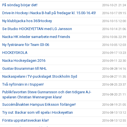
På söndag börjar det!
2016-10-21 21:24
Drive-In Hockey i Nacka B-hall på fredagar kl. 15.00-16.45!
2016-10-17 09:15
Ny klubbjacka hos 365Hockey
2016-10-15 12:00
Se Studio HOCKEYETTAN med LG Jansson
2016-10-14 21:06
Nacka HK inleder samarbete med Friends
2016-10-06 22:39
Ny fystränare för Team 03-06
2016-10-05 12:03
HOCKEYSKOLA
2016-09-17 13:23
Nacka Hockeydagen 2016
2016-09-11 22:30
Gustav Bouramman till NHL
2016-08-28 14:16
Nackaspelare i TV-puckslaget Stockholm Syd
2016-08-27 11:35
Två nyförvärv in i truppen!
2016-08-25 23:37
Publikfavoriten Steve Gunnarsson och den tidigare AJ-
2016-08-20 21:11
spelaren Christian Wennergren klara!
Succémålvakten Hampus Eriksson förlänger!
2016-08-19 21:05
Try out: Backar som vill spela i Hockeyettan
2016-08-13 13:12
Första uppstartsveckan klar!
2016-08-13 12:55