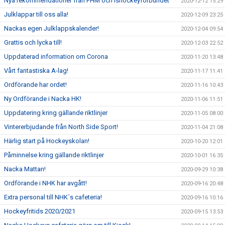
Nya rekommendationer från FHM och Ishockeyförbundet
2020-12-12 15:29
Julklappar till oss alla!
2020-12-09 23:25
Nackas egen Julklappskalender!
2020-12-04 09:54
Grattis och lycka till!
2020-12-03 22:52
Uppdaterad information om Corona
2020-11-20 13:48
Vårt fantastiska A-lag!
2020-11-17 11:41
Ordförande har ordet!
2020-11-16 10:43
Ny Ordförande i Nacka HK!
2020-11-06 11:51
Uppdatering kring gällande riktlinjer
2020-11-05 08:00
Vintererbjudande från North Side Sport!
2020-11-04 21:08
Härlig start på Hockeyskolan!
2020-10-20 12:01
Påminnelse kring gällande riktlinjer
2020-10-01 16:35
Nacka Mattan!
2020-09-29 10:38
Ordförande i NHK har avgått!
2020-09-16 20:48
Extra personal till NHK´s cafeteria!
2020-09-16 10:16
Hockeyfritids 2020/2021
2020-09-15 13:53