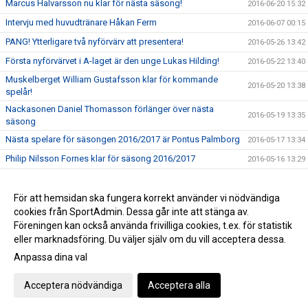
Marcus Halvarsson nu klar för nästa säsong!
2016-06-20 15:32
Intervju med huvudtränare Håkan Ferm
2016-06-07 00:15
PANG! Ytterligare två nyförvärv att presentera!
2016-05-26 13:42
Första nyförvärvet i A-laget är den unge Lukas Hilding!
2016-05-22 13:40
Muskelberget William Gustafsson klar för kommande
2016-05-20 13:38
spelår!
Nackasonen Daniel Thomasson förlänger över nästa
2016-05-19 13:35
säsong
Nästa spelare för säsongen 2016/2017 är Pontus Palmborg
2016-05-17 13:34
Philip Nilsson Fornes klar för säsong 2016/2017
2016-05-16 13:29
Håkan Ferm klar som tränare i A-laget 2016/17
2016-05-16 00:30
Resumé av klubbens säsong 2015/16
För att hemsidan ska fungera korrekt använder vi nödvändiga
2016-05-05 00:38
cookies från SportAdmin. Dessa går inte att stänga av.
Ett stort tack och summering av säsongen 2015/2016
2016-04-01 22:02
Föreningen kan också använda frivilliga cookies, t.ex. för statistik
eller marknadsföring. Du väljer själv om du vill acceptera dessa.
Anpassa dina val
Cookie-inställningar
Gå till Webbversion
Acceptera nödvändiga
Acceptera alla