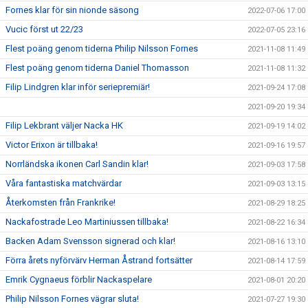
Fornes klar för sin nionde säsong
2022-07-06 17:00
Vucic först ut 22/23
2022-07-05 23:16
Flest poäng genom tiderna Philip Nilsson Fornes
2021-11-08 11:49
Flest poäng genom tiderna Daniel Thomasson
2021-11-08 11:32
Filip Lindgren klar inför seriepremiär!
2021-09-24 17:08
2021-09-20 19:34
Filip Lekbrant väljer Nacka HK
2021-09-19 14:02
Victor Erixon är tillbaka!
2021-09-16 19:57
Norrländska ikonen Carl Sandin klar!
2021-09-03 17:58
Våra fantastiska matchvärdar
2021-09-03 13:15
Återkomsten från Frankrike!
2021-08-29 18:25
Nackafostrade Leo Martiniussen tillbaka!
2021-08-22 16:34
Backen Adam Svensson signerad och klar!
2021-08-16 13:10
Förra årets nyförvärv Herman Åstrand fortsätter
2021-08-14 17:59
Emrik Cygnaeus förblir Nackaspelare
2021-08-01 20:20
Philip Nilsson Fornes vägrar sluta!
2021-07-27 19:30