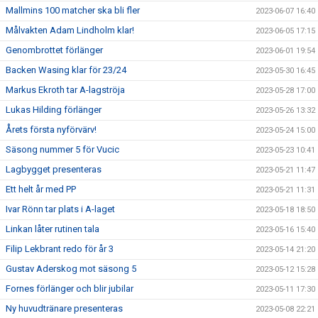
Mallmins 100 matcher ska bli fler
2023-06-07 16:40
Målvakten Adam Lindholm klar!
2023-06-05 17:15
Genombrottet förlänger
2023-06-01 19:54
Backen Wasing klar för 23/24
2023-05-30 16:45
Markus Ekroth tar A-lagströja
2023-05-28 17:00
Lukas Hilding förlänger
2023-05-26 13:32
Årets första nyförvärv!
2023-05-24 15:00
Säsong nummer 5 för Vucic
2023-05-23 10:41
Lagbygget presenteras
2023-05-21 11:47
Ett helt år med PP
2023-05-21 11:31
Ivar Rönn tar plats i A-laget
2023-05-18 18:50
Linkan låter rutinen tala
2023-05-16 15:40
Filip Lekbrant redo för år 3
2023-05-14 21:20
Gustav Aderskog mot säsong 5
2023-05-12 15:28
Fornes förlänger och blir jubilar
2023-05-11 17:30
Ny huvudtränare presenteras
2023-05-08 22:21