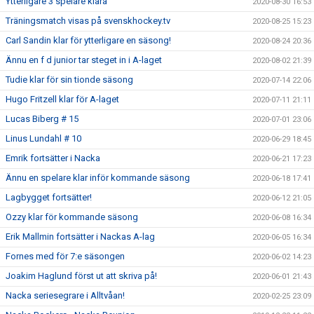
Ytterligare 3 spelare klara
2020-08-30 16:53
Träningsmatch visas på svenskhockey.tv
2020-08-25 15:23
Carl Sandin klar för ytterligare en säsong!
2020-08-24 20:36
Ännu en f d junior tar steget in i A-laget
2020-08-02 21:39
Tudie klar för sin tionde säsong
2020-07-14 22:06
Hugo Fritzell klar för A-laget
2020-07-11 21:11
Lucas Biberg # 15
2020-07-01 23:06
Linus Lundahl # 10
2020-06-29 18:45
Emrik fortsätter i Nacka
2020-06-21 17:23
Ännu en spelare klar inför kommande säsong
2020-06-18 17:41
Lagbygget fortsätter!
2020-06-12 21:05
Ozzy klar för kommande säsong
2020-06-08 16:34
Erik Mallmin fortsätter i Nackas A-lag
2020-06-05 16:34
Fornes med för 7:e säsongen
2020-06-02 14:23
Joakim Haglund först ut att skriva på!
2020-06-01 21:43
Nacka seriesegrare i Alltvåan!
2020-02-25 23:09