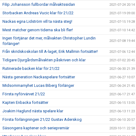
Filip Johansson fullbordar målvaktssidan
2021-07-24 20:14
Storbacken Andreas Vucic klar för 21/22
2021-07-19 09:00
Nackas egna Lidström vill ta nästa steg!
2021-07-15 19:28
Mest matcher genom tiderna ska bli fler!
2021-07-10 14:42
Ingen förtjänar det mer, målvakten Christopher Lundin
2021-07-08 19:44
förlänger!
Från skridskoskolan till A-laget, Erik Mallmin fortsätter!
2021-07-06 12:44
Tidigare Djurgårdsmålvakten påskriven och klar
2021-07-02 20:45
Rutinerade backen klar för 21/22
2021-06-30 21:39
Nästa generation Nackaspelare fortsätter
2021-06-27 10:07
Midsommarnyhet Lucas Biberg förlänger
2021-06-24 21:45
Första nyförvärvet 21/22
2021-06-17 21:47
Kapten Enbacka fortsätter
2021-06-15 13:05
Joakim Haglund nästa spelare klar
2021-06-13 11:23
Första förlängningen 21/22 Gustav Aderskog
2021-06-10 20:57
Säsongens kaptener och seriepremiär
2020-10-11 22:58