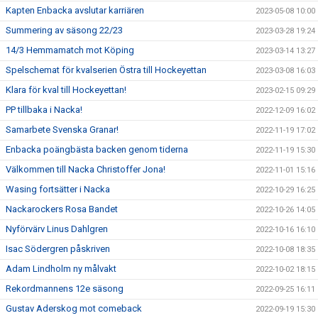
Kapten Enbacka avslutar karriären
2023-05-08 10:00
Summering av säsong 22/23
2023-03-28 19:24
14/3 Hemmamatch mot Köping
2023-03-14 13:27
Spelschemat för kvalserien Östra till Hockeyettan
2023-03-08 16:03
Klara för kval till Hockeyettan!
2023-02-15 09:29
PP tillbaka i Nacka!
2022-12-09 16:02
Samarbete Svenska Granar!
2022-11-19 17:02
Enbacka poängbästa backen genom tiderna
2022-11-19 15:30
Välkommen till Nacka Christoffer Jona!
2022-11-01 15:16
Wasing fortsätter i Nacka
2022-10-29 16:25
Nackarockers Rosa Bandet
2022-10-26 14:05
Nyförvärv Linus Dahlgren
2022-10-16 16:10
Isac Södergren påskriven
2022-10-08 18:35
Adam Lindholm ny målvakt
2022-10-02 18:15
Rekordmannens 12e säsong
2022-09-25 16:11
Gustav Aderskog mot comeback
2022-09-19 15:30