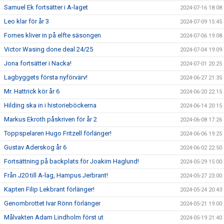
Samuel Ek fortsätter i A-laget
2024-07-16 18:08
Leo klar för år 3
2024-07-09 15:45
Fornes kliver in på elfte säsongen
2024-07-06 19:08
Victor Wasing done deal 24/25
2024-07-04 19:09
Jona fortsätter i Nacka!
2024-07-01 20:25
Lagbyggets första nyförvärv!
2024-06-27 21:35
Mr. Hattrick kör år 6
2024-06-20 22:15
Hilding ska in i historieböckerna
2024-06-14 20:15
Markus Ekroth påskriven för år 2
2024-06-08 17:26
Toppspelaren Hugo Fritzell förlänger!
2024-06-06 19:25
Gustav Aderskog år 6
2024-06-02 22:50
Fortsättning på backplats för Joakim Haglund!
2024-05-29 15:00
Från J20 till A-lag, Hampus Jerbrant!
2024-05-27 23:00
Kapten Filip Lekbrant förlänger!
2024-05-24 20:43
Genombrottet Ivar Rönn förlänger
2024-05-21 19:00
Målvakten Adam Lindholm först ut
2024-05-19 21:40