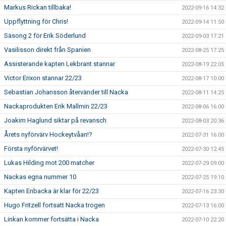
Markus Rickan tillbaka!
2022-09-16 14:32
Uppflyttning för Chris!
2022-09-14 11:50
Säsong 2 för Erik Söderlund
2022-09-03 17:21
Vasilisson direkt från Spanien
2022-08-25 17:25
Assisterande kapten Lekbrant stannar
2022-08-19 22:05
Victor Erixon stannar 22/23
2022-08-17 10:00
Sebastian Johansson återvänder till Nacka
2022-08-11 14:25
Nackaprodukten Erik Mallmin 22/23
2022-08-06 16:00
Joakim Haglund siktar på revansch
2022-08-03 20:36
Årets nyförvärv Hockeytvåan!?
2022-07-31 16:00
Första nyförvärvet!
2022-07-30 12:45
Lukas Hilding mot 200 matcher
2022-07-29 09:00
Nackas egna nummer 10
2022-07-25 19:10
Kapten Enbacka är klar för 22/23
2022-07-16 23:30
Hugo Fritzell fortsatt Nacka trogen
2022-07-13 16:00
Linkan kommer fortsätta i Nacka
2022-07-10 22:20