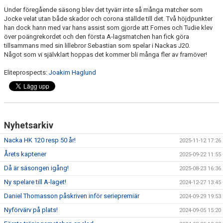
Under föregående säsong blev det tyvärr inte så många matcher som
Jocke velat utan både skador och corona ställde till det. Två höjdpunkter
han dock hann med var hans assist som gjorde att Fornes och Tudie klev
över poängrekordet och den första A-lagsmatchen han fick göra
tillsammans med sin lillebror Sebastian som spelar i Nackas J20.
Något som vi självklart hoppas det kommer bli många fler av framöver!
Eliteprospects:
Joakim Haglund
Nyhetsarkiv
Nacka HK 120 resp 50 år!
2025-11-12 17:26
Årets kaptener
2025-09-22 11:55
Då är säsongen igång!
2025-08-23 16:36
Ny spelare till A-laget!
2024-12-27 13:45
Daniel Thomasson påskriven inför seriepremiär
2024-09-29 19:53
Nyförvärv på plats!
2024-09-05 15:20