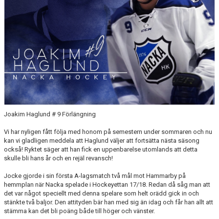
MATCHER
HOCKEYTVÅAN ÖSTRA
Joakim Haglund # 9 Förlängning
Vi har nyligen fått följa med honom på semestern under sommaren och nu
kan vi gladligen meddela att Haglund väljer att fortsätta nästa säsong
också! Ryktet säger att han fick en uppenbarelse utomlands att detta
skulle bli hans år och en rejäl revansch!
Jocke gjorde i sin första A-lagsmatch två mål mot Hammarby på
hemmplan när Nacka spelade i Hockeyettan 17/18. Redan då såg man att
det var något speciellt med denna spelare som helt orädd gick in och
stänkte två baljor. Den attityden bär han med sig än idag och får han allt att
stämma kan det bli poäng både till höger och vänster.