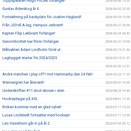
Toppspelaren Hugo Fritzell förlänger!
2024-06-06 19:25
Gustav Aderskog år 6
2024-06-02 22:50
Fortsättning på backplats för Joakim Haglund!
2024-05-29 15:00
Från J20 till A-lag, Hampus Jerbrant!
2024-05-27 23:00
Kapten Filip Lekbrant förlänger!
2024-05-24 20:43
Genombrottet Ivar Rönn förlänger
2024-05-21 19:00
Målvakten Adam Lindholm först ut
2024-05-19 21:40
Lagbygget startar för 2024/2025
2024-05-19 21:37
2024-02-26 12:51
Andra matchen i play off1 mot Hammarby den 24 feb!
2024-02-23 11:53
Wennergren har återvänt!
2023-09-07 14:50
Underskriften #11 stod skriven i sten
2023-08-23 14:40
Hockeydagar på XXL
2023-08-01 17:25
Rickan kommer med en glad nyhet!
2023-07-17 19:23
Lucas Lindstedt fortsätter med hockeyn
2023-07-11 12:30
Leo Vassilison går in på år 2
2023-07-03 20:12