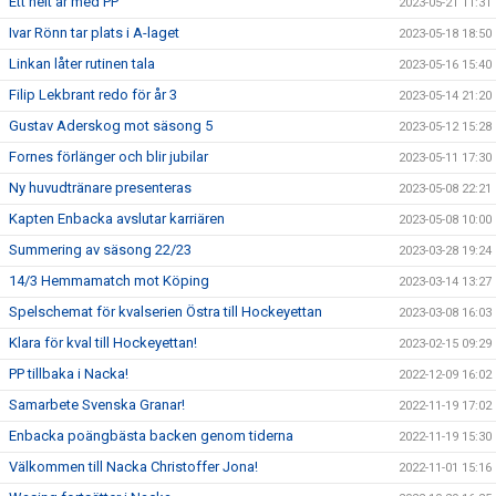
Ett helt år med PP
2023-05-21 11:31
Ivar Rönn tar plats i A-laget
2023-05-18 18:50
Linkan låter rutinen tala
2023-05-16 15:40
Filip Lekbrant redo för år 3
2023-05-14 21:20
Gustav Aderskog mot säsong 5
2023-05-12 15:28
Fornes förlänger och blir jubilar
2023-05-11 17:30
Ny huvudtränare presenteras
2023-05-08 22:21
Kapten Enbacka avslutar karriären
2023-05-08 10:00
Summering av säsong 22/23
2023-03-28 19:24
14/3 Hemmamatch mot Köping
2023-03-14 13:27
Spelschemat för kvalserien Östra till Hockeyettan
2023-03-08 16:03
Klara för kval till Hockeyettan!
2023-02-15 09:29
PP tillbaka i Nacka!
2022-12-09 16:02
Samarbete Svenska Granar!
2022-11-19 17:02
Enbacka poängbästa backen genom tiderna
2022-11-19 15:30
Välkommen till Nacka Christoffer Jona!
2022-11-01 15:16