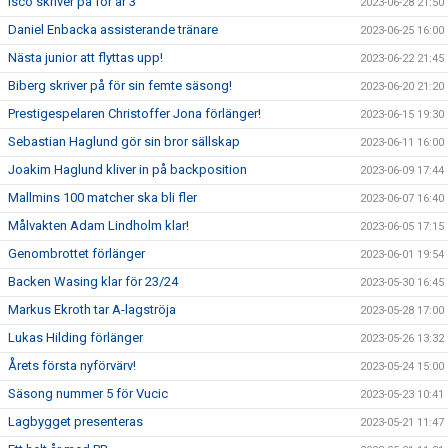
Isco skriver på för år 3
2023-06-28 21:50
Daniel Enbacka assisterande tränare
2023-06-25 16:00
Nästa junior att flyttas upp!
2023-06-22 21:45
Biberg skriver på för sin femte säsong!
2023-06-20 21:20
Prestigespelaren Christoffer Jona förlänger!
2023-06-15 19:30
Sebastian Haglund gör sin bror sällskap
2023-06-11 16:00
Joakim Haglund kliver in på backposition
2023-06-09 17:44
Mallmins 100 matcher ska bli fler
2023-06-07 16:40
Målvakten Adam Lindholm klar!
2023-06-05 17:15
Genombrottet förlänger
2023-06-01 19:54
Backen Wasing klar för 23/24
2023-05-30 16:45
Markus Ekroth tar A-lagströja
2023-05-28 17:00
Lukas Hilding förlänger
2023-05-26 13:32
Årets första nyförvärv!
2023-05-24 15:00
Säsong nummer 5 för Vucic
2023-05-23 10:41
Lagbygget presenteras
2023-05-21 11:47