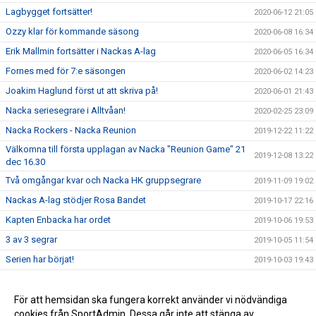
Lagbygget fortsätter!
2020-06-12 21:05
Ozzy klar för kommande säsong
2020-06-08 16:34
Erik Mallmin fortsätter i Nackas A-lag
2020-06-05 16:34
Fornes med för 7:e säsongen
2020-06-02 14:23
Joakim Haglund först ut att skriva på!
2020-06-01 21:43
Nacka seriesegrare i Alltvåan!
2020-02-25 23:09
Nacka Rockers - Nacka Reunion
2019-12-22 11:22
Välkomna till första upplagan av Nacka "Reunion Game" 21
2019-12-08 13:22
dec 16.30
Två omgångar kvar och Nacka HK gruppsegrare
2019-11-09 19:02
Nackas A-lag stödjer Rosa Bandet
2019-10-17 22:16
Kapten Enbacka har ordet
2019-10-06 19:53
3 av 3 segrar
2019-10-05 11:54
Serien har börjat!
2019-10-03 19:43
Säsongen 2019/2020
2019-09-22 22:23
Fler nya spelare
För att hemsidan ska fungera korrekt använder vi nödvändiga
2019-09-22 21:54
cookies från SportAdmin. Dessa går inte att stänga av.