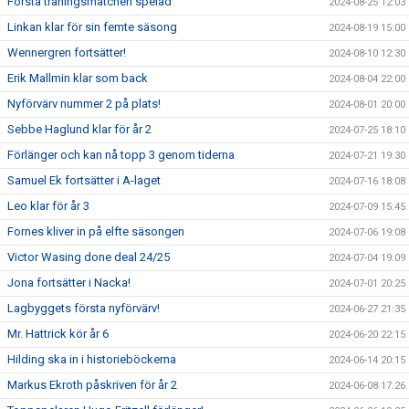
Första träningsmatchen spelad
2024-08-25 12:03
Linkan klar för sin femte säsong
2024-08-19 15:00
Wennergren fortsätter!
2024-08-10 12:30
Erik Mallmin klar som back
2024-08-04 22:00
Nyförvärv nummer 2 på plats!
2024-08-01 20:00
Sebbe Haglund klar för år 2
2024-07-25 18:10
Förlänger och kan nå topp 3 genom tiderna
2024-07-21 19:30
Samuel Ek fortsätter i A-laget
2024-07-16 18:08
Leo klar för år 3
2024-07-09 15:45
Fornes kliver in på elfte säsongen
2024-07-06 19:08
Victor Wasing done deal 24/25
2024-07-04 19:09
Jona fortsätter i Nacka!
2024-07-01 20:25
Lagbyggets första nyförvärv!
2024-06-27 21:35
Mr. Hattrick kör år 6
2024-06-20 22:15
Hilding ska in i historieböckerna
2024-06-14 20:15
Markus Ekroth påskriven för år 2
2024-06-08 17:26