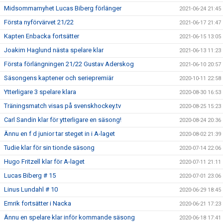
Midsommarnyhet Lucas Biberg förlänger
2021-06-24 21:45
Första nyförvärvet 21/22
2021-06-17 21:47
Kapten Enbacka fortsätter
2021-06-15 13:05
Joakim Haglund nästa spelare klar
2021-06-13 11:23
Första förlängningen 21/22 Gustav Aderskog
2021-06-10 20:57
Säsongens kaptener och seriepremiär
2020-10-11 22:58
Ytterligare 3 spelare klara
2020-08-30 16:53
Träningsmatch visas på svenskhockey.tv
2020-08-25 15:23
Carl Sandin klar för ytterligare en säsong!
2020-08-24 20:36
Ännu en f d junior tar steget in i A-laget
2020-08-02 21:39
Tudie klar för sin tionde säsong
2020-07-14 22:06
Hugo Fritzell klar för A-laget
2020-07-11 21:11
Lucas Biberg # 15
2020-07-01 23:06
Linus Lundahl # 10
2020-06-29 18:45
Emrik fortsätter i Nacka
2020-06-21 17:23
Ännu en spelare klar inför kommande säsong
2020-06-18 17:41