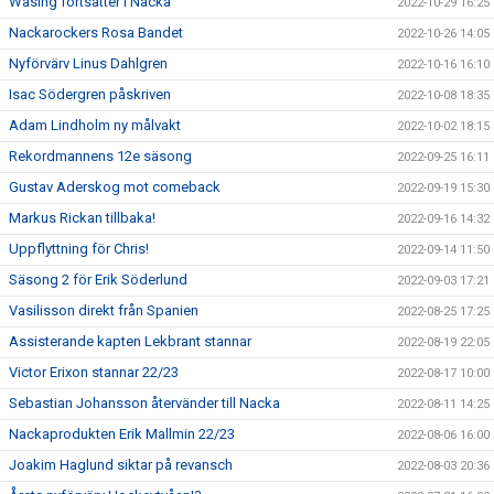
Wasing fortsätter i Nacka
2022-10-29 16:25
Nackarockers Rosa Bandet
2022-10-26 14:05
Nyförvärv Linus Dahlgren
2022-10-16 16:10
Isac Södergren påskriven
2022-10-08 18:35
Adam Lindholm ny målvakt
2022-10-02 18:15
Rekordmannens 12e säsong
2022-09-25 16:11
Gustav Aderskog mot comeback
2022-09-19 15:30
Markus Rickan tillbaka!
2022-09-16 14:32
Uppflyttning för Chris!
2022-09-14 11:50
Säsong 2 för Erik Söderlund
2022-09-03 17:21
Vasilisson direkt från Spanien
2022-08-25 17:25
Assisterande kapten Lekbrant stannar
2022-08-19 22:05
Victor Erixon stannar 22/23
2022-08-17 10:00
Sebastian Johansson återvänder till Nacka
2022-08-11 14:25
Nackaprodukten Erik Mallmin 22/23
2022-08-06 16:00
Joakim Haglund siktar på revansch
2022-08-03 20:36