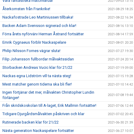
Våra fantastiska matchvärdar
2021-09-03 13:15
Återkomsten från Frankrike!
2021-08-29 18:25
Nackafostrade Leo Martiniussen tillbaka!
2021-08-22 16:34
Backen Adam Svensson signerad och klar!
2021-08-16 13:10
Förra årets nyförvärv Herman Åstrand fortsätter
2021-08-14 17:59
Emrik Cygnaeus förblir Nackaspelare
2021-08-01 20:20
Philip Nilsson Fornes vägrar sluta!
2021-07-27 19:30
Filip Johansson fullbordar målvaktssidan
2021-07-24 20:14
Storbacken Andreas Vucic klar för 21/22
2021-07-19 09:00
Nackas egna Lidström vill ta nästa steg!
2021-07-15 19:28
Mest matcher genom tiderna ska bli fler!
2021-07-10 14:42
Ingen förtjänar det mer, målvakten Christopher Lundin
2021-07-08 19:44
förlänger!
Från skridskoskolan till A-laget, Erik Mallmin fortsätter!
2021-07-06 12:44
Tidigare Djurgårdsmålvakten påskriven och klar
2021-07-02 20:45
Rutinerade backen klar för 21/22
2021-06-30 21:39
Nästa generation Nackaspelare fortsätter
2021-06-27 10:07