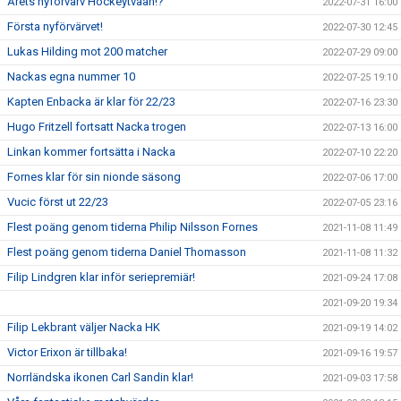
Årets nyförvärv Hockeytvåan!?
2022-07-31 16:00
Första nyförvärvet!
2022-07-30 12:45
Lukas Hilding mot 200 matcher
2022-07-29 09:00
Nackas egna nummer 10
2022-07-25 19:10
Kapten Enbacka är klar för 22/23
2022-07-16 23:30
Hugo Fritzell fortsatt Nacka trogen
2022-07-13 16:00
Linkan kommer fortsätta i Nacka
2022-07-10 22:20
Fornes klar för sin nionde säsong
2022-07-06 17:00
Vucic först ut 22/23
2022-07-05 23:16
Flest poäng genom tiderna Philip Nilsson Fornes
2021-11-08 11:49
Flest poäng genom tiderna Daniel Thomasson
2021-11-08 11:32
Filip Lindgren klar inför seriepremiär!
2021-09-24 17:08
2021-09-20 19:34
Filip Lekbrant väljer Nacka HK
2021-09-19 14:02
Victor Erixon är tillbaka!
2021-09-16 19:57
Norrländska ikonen Carl Sandin klar!
2021-09-03 17:58