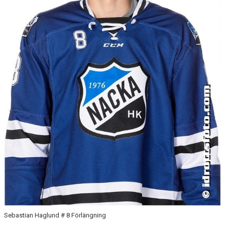
MATCHER
HOCKEYTVÅAN ÖSTRA
Sebastian Haglund # 8 Förlängning