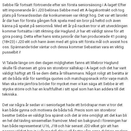
Sebbe får fortsatt förtroende efter sin första seniorsäsong i A-laget! Efter
sitt imponerande år i J20 belönas Sebbe med ett A-lagskontrakt och tog
plats på forwardssidan där konkurrensen var riktigt hög. Det var ett lärorikt
år där han för första gången fick spela med sin bror på heltid och även
känna på spelet på seniornivå. Med ett år på nacken tror vi att utvecklingen
kommer fortsätta i rätt riktning där Haglund Jr har ett väldigt sinne för att
göra poäng. Detta efter hans sista juniorår där han producerade 41 poäng
(18+23) i J20 elit och hann även med att göra sitt första mål och assist hos
oss. Spännande tider väntar och dessa kommer Sebastian vara en viktig
pusselbit i!
Vi Talade länge om den dagen möjligheten fanns att lillebror Haglund
skulle få chansen att göra sin storebror sällskap i A-laget och det har varit
väldigt häftigt att få se dem detta år tillsammans. Något roligt att berätta är
att de båda står för samtliga quotes och matchuppsnack inför varje match.
Man ska inte jämföra bröder för mycket men vi kan säga att Sebbe är ett
stycke större och har en kraftfullhet i sitt spel som han kan addera till det
tekniska.
Det var några år sedan vi i seniorlaget hade ett brödrapar men vi tror det
kan både gynna och motivera de båda två. Precis som sin storebror
besitter Sebbe en väldigt bra spänst och det är inte omöjligt att det kan bli
en hel del tävling sinsemellan framöver. Med sin bakgrund i föreningen har
han både representerat U16, J18 och här senast J20 vilket gör att han