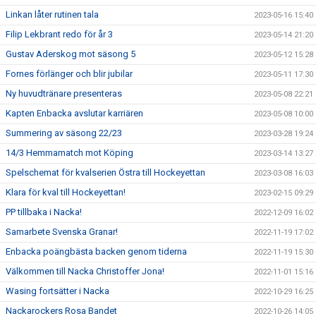
Linkan låter rutinen tala
2023-05-16 15:40
Filip Lekbrant redo för år 3
2023-05-14 21:20
Gustav Aderskog mot säsong 5
2023-05-12 15:28
Fornes förlänger och blir jubilar
2023-05-11 17:30
Ny huvudtränare presenteras
2023-05-08 22:21
Kapten Enbacka avslutar karriären
2023-05-08 10:00
Summering av säsong 22/23
2023-03-28 19:24
14/3 Hemmamatch mot Köping
2023-03-14 13:27
Spelschemat för kvalserien Östra till Hockeyettan
2023-03-08 16:03
Klara för kval till Hockeyettan!
2023-02-15 09:29
PP tillbaka i Nacka!
2022-12-09 16:02
Samarbete Svenska Granar!
2022-11-19 17:02
Enbacka poängbästa backen genom tiderna
2022-11-19 15:30
Välkommen till Nacka Christoffer Jona!
2022-11-01 15:16
Wasing fortsätter i Nacka
2022-10-29 16:25
Nackarockers Rosa Bandet
2022-10-26 14:05