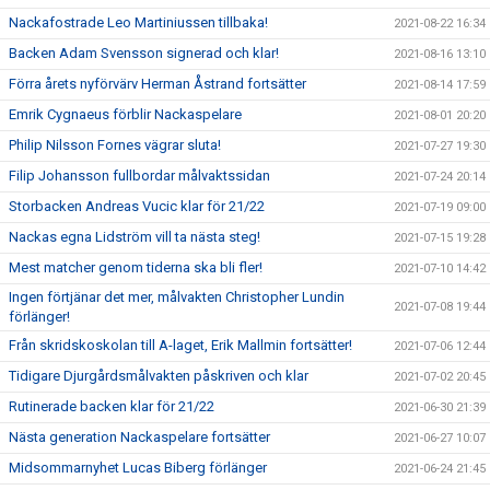
Nackafostrade Leo Martiniussen tillbaka!
2021-08-22 16:34
Backen Adam Svensson signerad och klar!
2021-08-16 13:10
Förra årets nyförvärv Herman Åstrand fortsätter
2021-08-14 17:59
Emrik Cygnaeus förblir Nackaspelare
2021-08-01 20:20
Philip Nilsson Fornes vägrar sluta!
2021-07-27 19:30
Filip Johansson fullbordar målvaktssidan
2021-07-24 20:14
Storbacken Andreas Vucic klar för 21/22
2021-07-19 09:00
Nackas egna Lidström vill ta nästa steg!
2021-07-15 19:28
Mest matcher genom tiderna ska bli fler!
2021-07-10 14:42
Ingen förtjänar det mer, målvakten Christopher Lundin
2021-07-08 19:44
förlänger!
Från skridskoskolan till A-laget, Erik Mallmin fortsätter!
2021-07-06 12:44
Tidigare Djurgårdsmålvakten påskriven och klar
2021-07-02 20:45
Rutinerade backen klar för 21/22
2021-06-30 21:39
Nästa generation Nackaspelare fortsätter
2021-06-27 10:07
Midsommarnyhet Lucas Biberg förlänger
2021-06-24 21:45