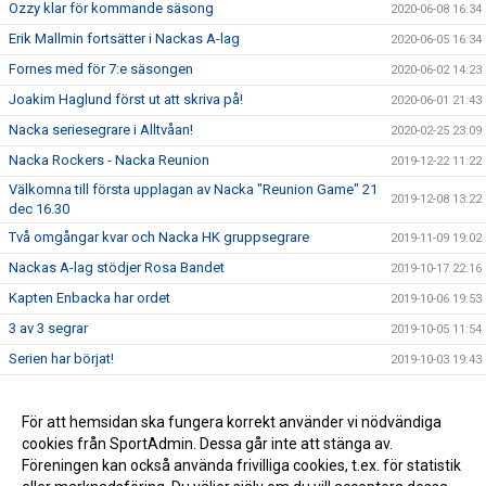
Ozzy klar för kommande säsong
2020-06-08 16:34
Erik Mallmin fortsätter i Nackas A-lag
2020-06-05 16:34
Fornes med för 7:e säsongen
2020-06-02 14:23
Joakim Haglund först ut att skriva på!
2020-06-01 21:43
Nacka seriesegrare i Alltvåan!
2020-02-25 23:09
Nacka Rockers - Nacka Reunion
2019-12-22 11:22
Välkomna till första upplagan av Nacka "Reunion Game" 21
2019-12-08 13:22
dec 16.30
Två omgångar kvar och Nacka HK gruppsegrare
2019-11-09 19:02
Nackas A-lag stödjer Rosa Bandet
2019-10-17 22:16
Kapten Enbacka har ordet
2019-10-06 19:53
3 av 3 segrar
2019-10-05 11:54
Serien har börjat!
2019-10-03 19:43
Säsongen 2019/2020
2019-09-22 22:23
Fler nya spelare
För att hemsidan ska fungera korrekt använder vi nödvändiga
2019-09-22 21:54
cookies från SportAdmin. Dessa går inte att stänga av.
Nya spelare inför säsongen
2019-09-22 21:47
Föreningen kan också använda frivilliga cookies, t.ex. för statistik