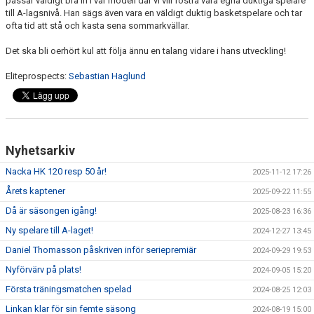
passar väldigt bra in i vår modell där vi vill fostra våra egna duktiga spelare
till A-lagsnivå. Han sägs även vara en väldigt duktig basketspelare och tar
ofta tid att stå och kasta sena sommarkvällar.
Det ska bli oerhört kul att följa ännu en talang vidare i hans utveckling!
Eliteprospects:
Sebastian Haglund
Nyhetsarkiv
Nacka HK 120 resp 50 år!
2025-11-12 17:26
Årets kaptener
2025-09-22 11:55
Då är säsongen igång!
2025-08-23 16:36
Ny spelare till A-laget!
2024-12-27 13:45
Daniel Thomasson påskriven inför seriepremiär
2024-09-29 19:53
Nyförvärv på plats!
2024-09-05 15:20
Första träningsmatchen spelad
2024-08-25 12:03
Linkan klar för sin femte säsong
2024-08-19 15:00