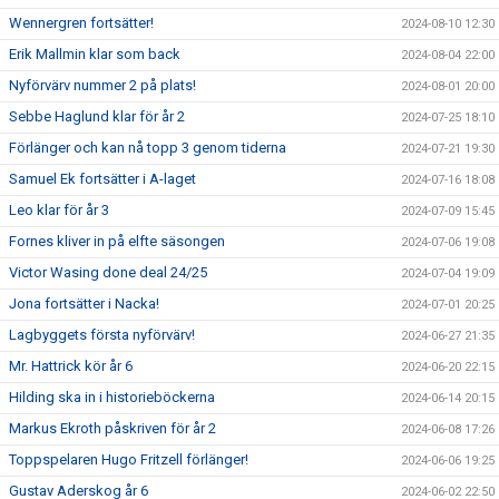
Wennergren fortsätter!
2024-08-10 12:30
Erik Mallmin klar som back
2024-08-04 22:00
Nyförvärv nummer 2 på plats!
2024-08-01 20:00
Sebbe Haglund klar för år 2
2024-07-25 18:10
Förlänger och kan nå topp 3 genom tiderna
2024-07-21 19:30
Samuel Ek fortsätter i A-laget
2024-07-16 18:08
Leo klar för år 3
2024-07-09 15:45
Fornes kliver in på elfte säsongen
2024-07-06 19:08
Victor Wasing done deal 24/25
2024-07-04 19:09
Jona fortsätter i Nacka!
2024-07-01 20:25
Lagbyggets första nyförvärv!
2024-06-27 21:35
Mr. Hattrick kör år 6
2024-06-20 22:15
Hilding ska in i historieböckerna
2024-06-14 20:15
Markus Ekroth påskriven för år 2
2024-06-08 17:26
Toppspelaren Hugo Fritzell förlänger!
2024-06-06 19:25
Gustav Aderskog år 6
2024-06-02 22:50