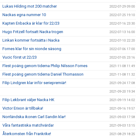
Lukas Hilding mot 200 matcher
2022-07-29 09:00
Nackas egna nummer 10
2022-07-25 19:10
Kapten Enbacka är klar för 22/23
2022-07-16 23:30
Hugo Fritzell fortsatt Nacka trogen
2022-07-13 16:00
Linkan kommer fortsätta i Nacka
2022-07-10 22:20
Fornes klar för sin nionde säsong
2022-07-06 17:00
Vucic först ut 22/23
2022-07-05 23:16
Flest poäng genom tiderna Philip Nilsson Fornes
2021-11-08 11:49
Flest poäng genom tiderna Daniel Thomasson
2021-11-08 11:32
Filip Lindgren klar inför seriepremiär!
2021-09-24 17:08
2021-09-20 19:34
Filip Lekbrant väljer Nacka HK
2021-09-19 14:02
Victor Erixon är tillbaka!
2021-09-16 19:57
Norrländska ikonen Carl Sandin klar!
2021-09-03 17:58
Våra fantastiska matchvärdar
2021-09-03 13:15
Återkomsten från Frankrike!
2021-08-29 18:25