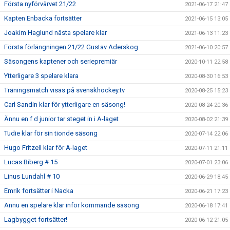
Första nyförvärvet 21/22
2021-06-17 21:47
Kapten Enbacka fortsätter
2021-06-15 13:05
Joakim Haglund nästa spelare klar
2021-06-13 11:23
Första förlängningen 21/22 Gustav Aderskog
2021-06-10 20:57
Säsongens kaptener och seriepremiär
2020-10-11 22:58
Ytterligare 3 spelare klara
2020-08-30 16:53
Träningsmatch visas på svenskhockey.tv
2020-08-25 15:23
Carl Sandin klar för ytterligare en säsong!
2020-08-24 20:36
Ännu en f d junior tar steget in i A-laget
2020-08-02 21:39
Tudie klar för sin tionde säsong
2020-07-14 22:06
Hugo Fritzell klar för A-laget
2020-07-11 21:11
Lucas Biberg # 15
2020-07-01 23:06
Linus Lundahl # 10
2020-06-29 18:45
Emrik fortsätter i Nacka
2020-06-21 17:23
Ännu en spelare klar inför kommande säsong
2020-06-18 17:41
Lagbygget fortsätter!
2020-06-12 21:05