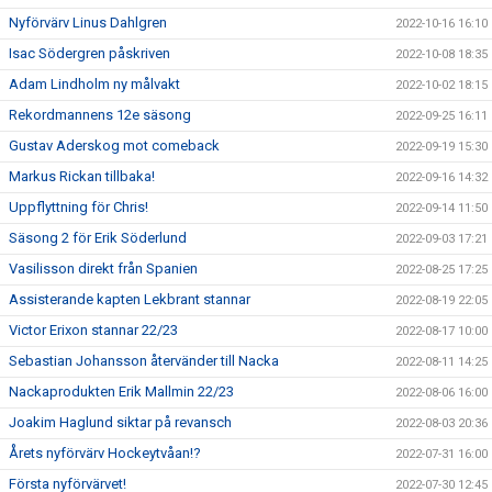
Nyförvärv Linus Dahlgren
2022-10-16 16:10
Isac Södergren påskriven
2022-10-08 18:35
Adam Lindholm ny målvakt
2022-10-02 18:15
Rekordmannens 12e säsong
2022-09-25 16:11
Gustav Aderskog mot comeback
2022-09-19 15:30
Markus Rickan tillbaka!
2022-09-16 14:32
Uppflyttning för Chris!
2022-09-14 11:50
Säsong 2 för Erik Söderlund
2022-09-03 17:21
Vasilisson direkt från Spanien
2022-08-25 17:25
Assisterande kapten Lekbrant stannar
2022-08-19 22:05
Victor Erixon stannar 22/23
2022-08-17 10:00
Sebastian Johansson återvänder till Nacka
2022-08-11 14:25
Nackaprodukten Erik Mallmin 22/23
2022-08-06 16:00
Joakim Haglund siktar på revansch
2022-08-03 20:36
Årets nyförvärv Hockeytvåan!?
2022-07-31 16:00
Första nyförvärvet!
2022-07-30 12:45