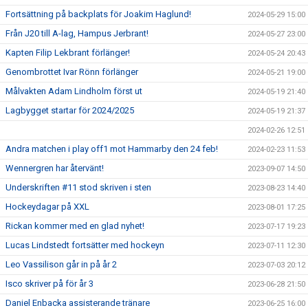
Fortsättning på backplats för Joakim Haglund!
2024-05-29 15:00
Från J20 till A-lag, Hampus Jerbrant!
2024-05-27 23:00
Kapten Filip Lekbrant förlänger!
2024-05-24 20:43
Genombrottet Ivar Rönn förlänger
2024-05-21 19:00
Målvakten Adam Lindholm först ut
2024-05-19 21:40
Lagbygget startar för 2024/2025
2024-05-19 21:37
2024-02-26 12:51
Andra matchen i play off1 mot Hammarby den 24 feb!
2024-02-23 11:53
Wennergren har återvänt!
2023-09-07 14:50
Underskriften #11 stod skriven i sten
2023-08-23 14:40
Hockeydagar på XXL
2023-08-01 17:25
Rickan kommer med en glad nyhet!
2023-07-17 19:23
Lucas Lindstedt fortsätter med hockeyn
2023-07-11 12:30
Leo Vassilison går in på år 2
2023-07-03 20:12
Isco skriver på för år 3
2023-06-28 21:50
Daniel Enbacka assisterande tränare
2023-06-25 16:00