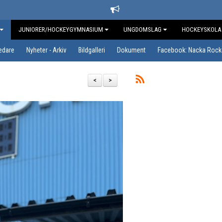
JUNIORER/HOCKEYGYMNASIUM
UNGDOMSLAG
HOCKEYSKOLA
edare
Nyheter - Arkiv
Bildgalleri
Dokument
Facebook: Nacka Rock
<
>