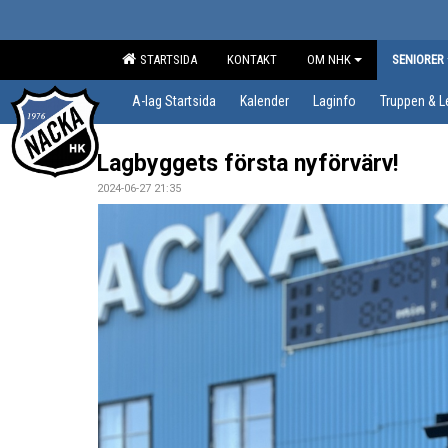
STARTSIDA
KONTAKT
OM NHK
SENIORER
A-lag Startsida
Kalender
Laginfo
Truppen & L
Lagbyggets första nyförvärv!
2024-06-27 21:35