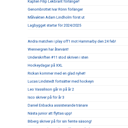
Kapten Filip Lekbrant förlänger!
Genombrottet Ivar Rönn förlänger
Målvakten Adam Lindholm först ut
Lagbygget startar för 2024/2025
Andra matchen i play off1 mot Hammarby den 24 feb!
Wennergren har återvänt!
Underskriften #11 stod skriven i sten
Hockeydagar på XXL
Rickan kommer med en glad nyhet!
Lucas Lindstedt fortsätter med hockeyn
Leo Vassilison går in på år 2
Isco skriver på för år 3
Daniel Enbacka assisterande tränare
Nästa junior att flyttas upp!
Biberg skriver på för sin femte säsong!