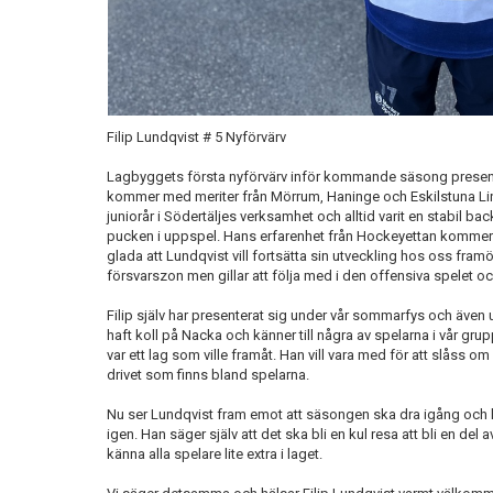
Filip Lundqvist # 5 Nyförvärv
Lagbyggets första nyförvärv inför kommande säsong present
kommer med meriter från Mörrum, Haninge och Eskilstuna Linden
juniorår i Södertäljes verksamhet och alltid varit en stabil ba
pucken i uppspel. Hans erfarenhet från Hockeyettan kommer bli 
glada att Lundqvist vill fortsätta sin utveckling hos oss framö
försvarszon men gillar att följa med i den offensiva spelet o
Filip själv har presenterat sig under vår sommarfys och även
haft koll på Nacka och känner till några av spelarna i vår gru
var ett lag som ville framåt. Han vill vara med för att slåss om 
drivet som finns bland spelarna.
Nu ser Lundqvist fram emot att säsongen ska dra igång och k
igen. Han säger själv att det ska bli en kul resa att bli en de
känna alla spelare lite extra i laget.