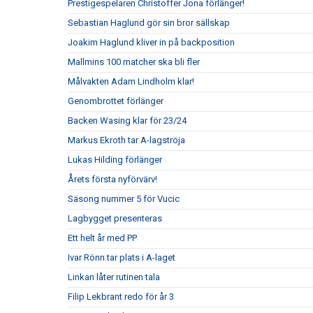
Prestigespelaren Christoffer Jona förlänger!
Sebastian Haglund gör sin bror sällskap
Joakim Haglund kliver in på backposition
Mallmins 100 matcher ska bli fler
Målvakten Adam Lindholm klar!
Genombrottet förlänger
Backen Wasing klar för 23/24
Markus Ekroth tar A-lagströja
Lukas Hilding förlänger
Årets första nyförvärv!
Säsong nummer 5 för Vucic
Lagbygget presenteras
Ett helt år med PP
Ivar Rönn tar plats i A-laget
Linkan låter rutinen tala
Filip Lekbrant redo för år 3