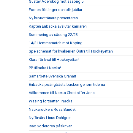
Gustav Aderskog mot säsong 5
Fornes förlänger och blir jubilar
Ny huvudtränare presenteras
Kapten Enbacka avslutar karriären
Summering av säsong 22/23
14/3 Hemmamatch mot Köping
Spelschemat för kvalserien Östra till Hockeyettan
Klara för kval till Hockeyettan!
PP tillbaka i Nacka!
Samarbete Svenska Granar!
Enbacka poängbästa backen genom tiderna
Välkommen till Nacka Christoffer Jona!
Wasing fortsätter i Nacka
Nackarockers Rosa Bandet
Nyförvärv Linus Dahlgren
Isac Södergren påskriven