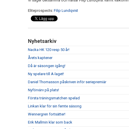
Vi säger detsamma och hälsar Filip Lundqvist varmt välkomme
Eliteprospects:
Filip Lundqvist
Nyhetsarkiv
Nacka HK 120 resp 50 år!
Årets kaptener
Då är säsongen igång!
Ny spelare till A-laget!
Daniel Thomasson påskriven inför seriepremiär
Nyförvärv på plats!
Första träningsmatchen spelad
Linkan klar för sin femte säsong
Wennergren fortsätter!
Erik Mallmin klar som back