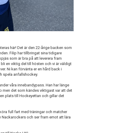
eras här! Det är den 22-årige backen som
. Filip har tillbringat sina tidigare
ckpjäs som är bra på att leverera fram
en viktig del till hösten och vi är väldigt
ver. Ni kan förvänta er en hård back i
ch spela anfallshockey.
 under våra innebandypass. Han har länge
pp men det som kändes viktigast var att det
en plats till Hockeyettan och gillar det
öra full fart med träningar och matcher
l av Nackarockers och ser fram emot att lära