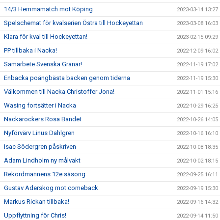
14/3 Hemmamatch mot Köping
2023-03-14 13:27
Spelschemat för kvalserien Östra till Hockeyettan
2023-03-08 16:03
Klara för kval till Hockeyettan!
2023-02-15 09:29
PP tillbaka i Nacka!
2022-12-09 16:02
Samarbete Svenska Granar!
2022-11-19 17:02
Enbacka poängbästa backen genom tiderna
2022-11-19 15:30
Välkommen till Nacka Christoffer Jona!
2022-11-01 15:16
Wasing fortsätter i Nacka
2022-10-29 16:25
Nackarockers Rosa Bandet
2022-10-26 14:05
Nyförvärv Linus Dahlgren
2022-10-16 16:10
Isac Södergren påskriven
2022-10-08 18:35
Adam Lindholm ny målvakt
2022-10-02 18:15
Rekordmannens 12e säsong
2022-09-25 16:11
Gustav Aderskog mot comeback
2022-09-19 15:30
Markus Rickan tillbaka!
2022-09-16 14:32
Uppflyttning för Chris!
2022-09-14 11:50