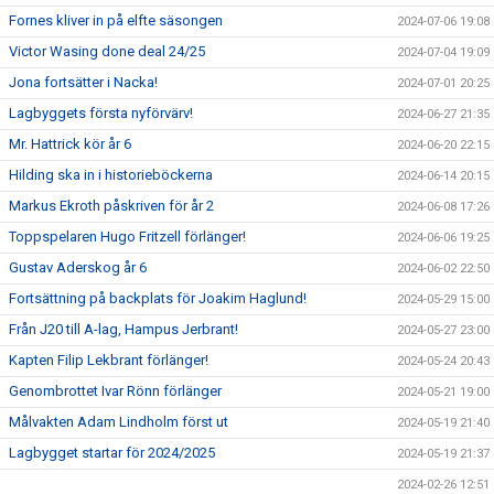
Fornes kliver in på elfte säsongen
2024-07-06 19:08
Victor Wasing done deal 24/25
2024-07-04 19:09
Jona fortsätter i Nacka!
2024-07-01 20:25
Lagbyggets första nyförvärv!
2024-06-27 21:35
Mr. Hattrick kör år 6
2024-06-20 22:15
Hilding ska in i historieböckerna
2024-06-14 20:15
Markus Ekroth påskriven för år 2
2024-06-08 17:26
Toppspelaren Hugo Fritzell förlänger!
2024-06-06 19:25
Gustav Aderskog år 6
2024-06-02 22:50
Fortsättning på backplats för Joakim Haglund!
2024-05-29 15:00
Från J20 till A-lag, Hampus Jerbrant!
2024-05-27 23:00
Kapten Filip Lekbrant förlänger!
2024-05-24 20:43
Genombrottet Ivar Rönn förlänger
2024-05-21 19:00
Målvakten Adam Lindholm först ut
2024-05-19 21:40
Lagbygget startar för 2024/2025
2024-05-19 21:37
2024-02-26 12:51