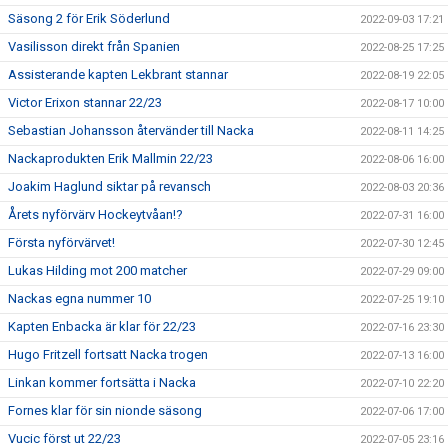
Säsong 2 för Erik Söderlund
2022-09-03 17:21
Vasilisson direkt från Spanien
2022-08-25 17:25
Assisterande kapten Lekbrant stannar
2022-08-19 22:05
Victor Erixon stannar 22/23
2022-08-17 10:00
Sebastian Johansson återvänder till Nacka
2022-08-11 14:25
Nackaprodukten Erik Mallmin 22/23
2022-08-06 16:00
Joakim Haglund siktar på revansch
2022-08-03 20:36
Årets nyförvärv Hockeytvåan!?
2022-07-31 16:00
Första nyförvärvet!
2022-07-30 12:45
Lukas Hilding mot 200 matcher
2022-07-29 09:00
Nackas egna nummer 10
2022-07-25 19:10
Kapten Enbacka är klar för 22/23
2022-07-16 23:30
Hugo Fritzell fortsatt Nacka trogen
2022-07-13 16:00
Linkan kommer fortsätta i Nacka
2022-07-10 22:20
Fornes klar för sin nionde säsong
2022-07-06 17:00
Vucic först ut 22/23
2022-07-05 23:16