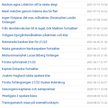
Nackas egna Lidström vill ta nästa steg!
2021-07-15 19:28
Mest matcher genom tiderna ska bli fler!
2021-07-10 14:42
Ingen förtjänar det mer, målvakten Christopher Lundin
2021-07-08 19:44
förlänger!
Från skridskoskolan till A-laget, Erik Mallmin fortsätter!
2021-07-06 12:44
Tidigare Djurgårdsmålvakten påskriven och klar
2021-07-02 20:45
Rutinerade backen klar för 21/22
2021-06-30 21:39
Nästa generation Nackaspelare fortsätter
2021-06-27 10:07
Midsommarnyhet Lucas Biberg förlänger
2021-06-24 21:45
Första nyförvärvet 21/22
2021-06-17 21:47
Kapten Enbacka fortsätter
2021-06-15 13:05
Joakim Haglund nästa spelare klar
2021-06-13 11:23
Första förlängningen 21/22 Gustav Aderskog
2021-06-10 20:57
Säsongens kaptener och seriepremiär
2020-10-11 22:58
Ytterligare 3 spelare klara
2020-08-30 16:53
Träningsmatch visas på svenskhockey.tv
2020-08-25 15:23