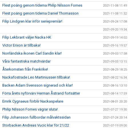
Flest poäng genom tiderna Philip Nilsson Fornes
2021-11-08 11:49
Flest poäng genom tiderna Daniel Thomasson
2021-11-08 11:32
Filip Lindgren klar inför seriepremiär!
2021-09-24 17:08
2021-09-20 19:34
Filip Lekbrant väljer Nacka HK
2021-09-19 14:02
Victor Erixon är tillbaka!
2021-09-16 19:57
Norrländska ikonen Carl Sandin klar!
2021-09-03 17:58
Våra fantastiska matchvärdar
2021-09-03 13:15
Återkomsten från Frankrike!
2021-08-29 18:25
Nackafostrade Leo Martiniussen tillbaka!
2021-08-22 16:34
Backen Adam Svensson signerad och klar!
2021-08-16 13:10
Förra årets nyförvärv Herman Åstrand fortsätter
2021-08-14 17:59
Emrik Cygnaeus förblir Nackaspelare
2021-08-01 20:20
Philip Nilsson Fornes vägrar sluta!
2021-07-27 19:30
Filip Johansson fullbordar målvaktssidan
2021-07-24 20:14
Storbacken Andreas Vucic klar för 21/22
2021-07-19 09:00