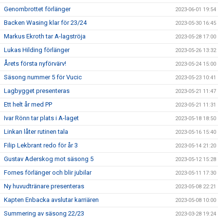
Genombrottet förlänger
2023-06-01 19:54
Backen Wasing klar för 23/24
2023-05-30 16:45
Markus Ekroth tar A-lagströja
2023-05-28 17:00
Lukas Hilding förlänger
2023-05-26 13:32
Årets första nyförvärv!
2023-05-24 15:00
Säsong nummer 5 för Vucic
2023-05-23 10:41
Lagbygget presenteras
2023-05-21 11:47
Ett helt år med PP
2023-05-21 11:31
Ivar Rönn tar plats i A-laget
2023-05-18 18:50
Linkan låter rutinen tala
2023-05-16 15:40
Filip Lekbrant redo för år 3
2023-05-14 21:20
Gustav Aderskog mot säsong 5
2023-05-12 15:28
Fornes förlänger och blir jubilar
2023-05-11 17:30
Ny huvudtränare presenteras
2023-05-08 22:21
Kapten Enbacka avslutar karriären
2023-05-08 10:00
Summering av säsong 22/23
2023-03-28 19:24