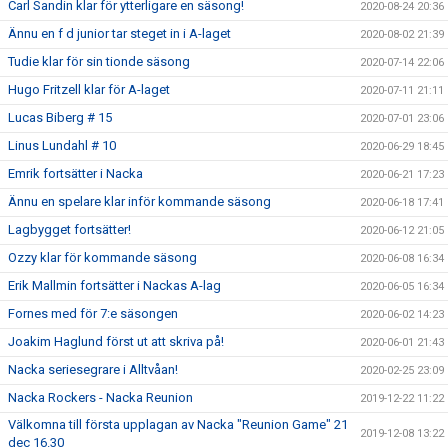
Carl Sandin klar för ytterligare en säsong!
2020-08-24 20:36
Ännu en f d junior tar steget in i A-laget
2020-08-02 21:39
Tudie klar för sin tionde säsong
2020-07-14 22:06
Hugo Fritzell klar för A-laget
2020-07-11 21:11
Lucas Biberg # 15
2020-07-01 23:06
Linus Lundahl # 10
2020-06-29 18:45
Emrik fortsätter i Nacka
2020-06-21 17:23
Ännu en spelare klar inför kommande säsong
2020-06-18 17:41
Lagbygget fortsätter!
2020-06-12 21:05
Ozzy klar för kommande säsong
2020-06-08 16:34
Erik Mallmin fortsätter i Nackas A-lag
2020-06-05 16:34
Fornes med för 7:e säsongen
2020-06-02 14:23
Joakim Haglund först ut att skriva på!
2020-06-01 21:43
Nacka seriesegrare i Alltvåan!
2020-02-25 23:09
Nacka Rockers - Nacka Reunion
2019-12-22 11:22
Välkomna till första upplagan av Nacka "Reunion Game" 21
2019-12-08 13:22
dec 16.30