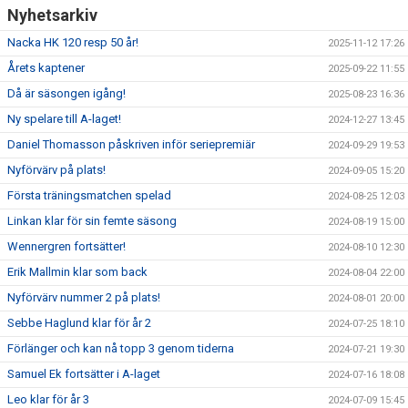
Nyhetsarkiv
Nacka HK 120 resp 50 år!
2025-11-12 17:26
Årets kaptener
2025-09-22 11:55
Då är säsongen igång!
2025-08-23 16:36
Ny spelare till A-laget!
2024-12-27 13:45
Daniel Thomasson påskriven inför seriepremiär
2024-09-29 19:53
Nyförvärv på plats!
2024-09-05 15:20
Första träningsmatchen spelad
2024-08-25 12:03
Linkan klar för sin femte säsong
2024-08-19 15:00
Wennergren fortsätter!
2024-08-10 12:30
Erik Mallmin klar som back
2024-08-04 22:00
Nyförvärv nummer 2 på plats!
2024-08-01 20:00
Sebbe Haglund klar för år 2
2024-07-25 18:10
Förlänger och kan nå topp 3 genom tiderna
2024-07-21 19:30
Samuel Ek fortsätter i A-laget
2024-07-16 18:08
Leo klar för år 3
2024-07-09 15:45