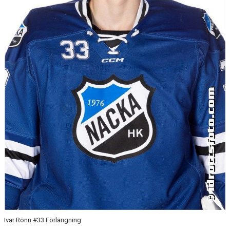
MATCHER
HOCKEYTVÅAN ÖSTRA
Ivar Rönn #33 Förlängning