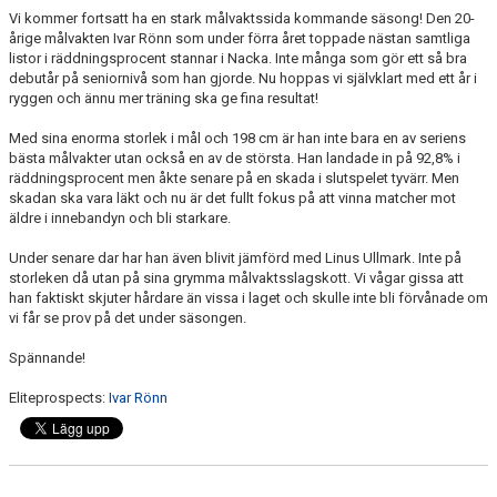
Vi kommer fortsatt ha en stark målvaktssida kommande säsong! Den 20-
årige målvakten Ivar Rönn som under förra året toppade nästan samtliga
listor i räddningsprocent stannar i Nacka. Inte många som gör ett så bra
debutår på seniornivå som han gjorde. Nu hoppas vi självklart med ett år i
ryggen och ännu mer träning ska ge fina resultat!
Med sina enorma storlek i mål och 198 cm är han inte bara en av seriens
bästa målvakter utan också en av de största. Han landade in på 92,8% i
räddningsprocent men åkte senare på en skada i slutspelet tyvärr. Men
skadan ska vara läkt och nu är det fullt fokus på att vinna matcher mot
äldre i innebandyn och bli starkare.
Under senare dar har han även blivit jämförd med Linus Ullmark. Inte på
storleken då utan på sina grymma målvaktsslagskott. Vi vågar gissa att
han faktiskt skjuter hårdare än vissa i laget och skulle inte bli förvånade om
vi får se prov på det under säsongen.
Spännande!
Eliteprospects:
Ivar Rönn