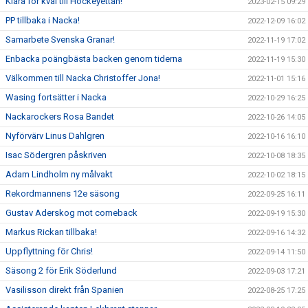
Klara för kval till Hockeyettan!
2023-02-15 09:29
PP tillbaka i Nacka!
2022-12-09 16:02
Samarbete Svenska Granar!
2022-11-19 17:02
Enbacka poängbästa backen genom tiderna
2022-11-19 15:30
Välkommen till Nacka Christoffer Jona!
2022-11-01 15:16
Wasing fortsätter i Nacka
2022-10-29 16:25
Nackarockers Rosa Bandet
2022-10-26 14:05
Nyförvärv Linus Dahlgren
2022-10-16 16:10
Isac Södergren påskriven
2022-10-08 18:35
Adam Lindholm ny målvakt
2022-10-02 18:15
Rekordmannens 12e säsong
2022-09-25 16:11
Gustav Aderskog mot comeback
2022-09-19 15:30
Markus Rickan tillbaka!
2022-09-16 14:32
Uppflyttning för Chris!
2022-09-14 11:50
Säsong 2 för Erik Söderlund
2022-09-03 17:21
Vasilisson direkt från Spanien
2022-08-25 17:25