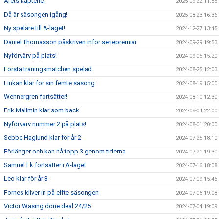
Årets kaptener
2025-09-22 11:55
Då är säsongen igång!
2025-08-23 16:36
Ny spelare till A-laget!
2024-12-27 13:45
Daniel Thomasson påskriven inför seriepremiär
2024-09-29 19:53
Nyförvärv på plats!
2024-09-05 15:20
Första träningsmatchen spelad
2024-08-25 12:03
Linkan klar för sin femte säsong
2024-08-19 15:00
Wennergren fortsätter!
2024-08-10 12:30
Erik Mallmin klar som back
2024-08-04 22:00
Nyförvärv nummer 2 på plats!
2024-08-01 20:00
Sebbe Haglund klar för år 2
2024-07-25 18:10
Förlänger och kan nå topp 3 genom tiderna
2024-07-21 19:30
Samuel Ek fortsätter i A-laget
2024-07-16 18:08
Leo klar för år 3
2024-07-09 15:45
Fornes kliver in på elfte säsongen
2024-07-06 19:08
Victor Wasing done deal 24/25
2024-07-04 19:09