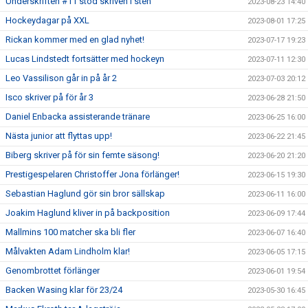
Underskriften #11 stod skriven i sten
2023-08-23 14:40
Hockeydagar på XXL
2023-08-01 17:25
Rickan kommer med en glad nyhet!
2023-07-17 19:23
Lucas Lindstedt fortsätter med hockeyn
2023-07-11 12:30
Leo Vassilison går in på år 2
2023-07-03 20:12
Isco skriver på för år 3
2023-06-28 21:50
Daniel Enbacka assisterande tränare
2023-06-25 16:00
Nästa junior att flyttas upp!
2023-06-22 21:45
Biberg skriver på för sin femte säsong!
2023-06-20 21:20
Prestigespelaren Christoffer Jona förlänger!
2023-06-15 19:30
Sebastian Haglund gör sin bror sällskap
2023-06-11 16:00
Joakim Haglund kliver in på backposition
2023-06-09 17:44
Mallmins 100 matcher ska bli fler
2023-06-07 16:40
Målvakten Adam Lindholm klar!
2023-06-05 17:15
Genombrottet förlänger
2023-06-01 19:54
Backen Wasing klar för 23/24
2023-05-30 16:45