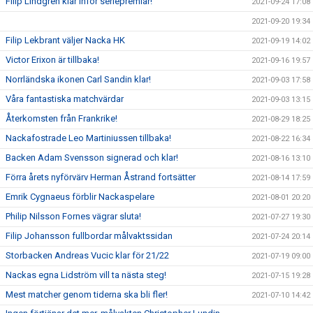
Filip Lindgren klar inför seriepremiär!
2021-09-24 17:08
2021-09-20 19:34
Filip Lekbrant väljer Nacka HK
2021-09-19 14:02
Victor Erixon är tillbaka!
2021-09-16 19:57
Norrländska ikonen Carl Sandin klar!
2021-09-03 17:58
Våra fantastiska matchvärdar
2021-09-03 13:15
Återkomsten från Frankrike!
2021-08-29 18:25
Nackafostrade Leo Martiniussen tillbaka!
2021-08-22 16:34
Backen Adam Svensson signerad och klar!
2021-08-16 13:10
Förra årets nyförvärv Herman Åstrand fortsätter
2021-08-14 17:59
Emrik Cygnaeus förblir Nackaspelare
2021-08-01 20:20
Philip Nilsson Fornes vägrar sluta!
2021-07-27 19:30
Filip Johansson fullbordar målvaktssidan
2021-07-24 20:14
Storbacken Andreas Vucic klar för 21/22
2021-07-19 09:00
Nackas egna Lidström vill ta nästa steg!
2021-07-15 19:28
Mest matcher genom tiderna ska bli fler!
2021-07-10 14:42