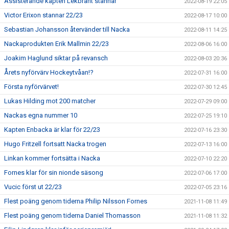
Assisterande kapten Lekbrant stannar
2022-08-19 22:05
Victor Erixon stannar 22/23
2022-08-17 10:00
Sebastian Johansson återvänder till Nacka
2022-08-11 14:25
Nackaprodukten Erik Mallmin 22/23
2022-08-06 16:00
Joakim Haglund siktar på revansch
2022-08-03 20:36
Årets nyförvärv Hockeytvåan!?
2022-07-31 16:00
Första nyförvärvet!
2022-07-30 12:45
Lukas Hilding mot 200 matcher
2022-07-29 09:00
Nackas egna nummer 10
2022-07-25 19:10
Kapten Enbacka är klar för 22/23
2022-07-16 23:30
Hugo Fritzell fortsatt Nacka trogen
2022-07-13 16:00
Linkan kommer fortsätta i Nacka
2022-07-10 22:20
Fornes klar för sin nionde säsong
2022-07-06 17:00
Vucic först ut 22/23
2022-07-05 23:16
Flest poäng genom tiderna Philip Nilsson Fornes
2021-11-08 11:49
Flest poäng genom tiderna Daniel Thomasson
2021-11-08 11:32