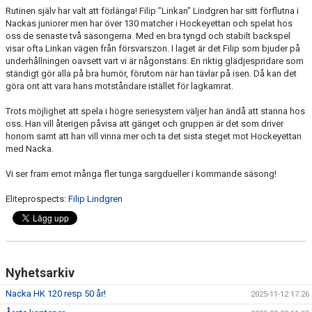
Rutinen själv har valt att förlänga! Filip "Linkan" Lindgren har sitt förflutna i
Nackas juniorer men har över 130 matcher i Hockeyettan och spelat hos
oss de senaste två säsongerna. Med en bra tyngd och stabilt backspel
visar ofta Linkan vägen från försvarszon. I laget är det Filip som bjuder på
underhållningen oavsett vart vi är någonstans. En riktig glädjespridare som
ständigt gör alla på bra humör, förutom när han tävlar på isen. Då kan det
göra ont att vara hans motståndare istället för lagkamrat.
Trots möjlighet att spela i högre seriesystem väljer han ändå att stanna hos
oss. Han vill återigen påvisa att gänget och gruppen är det som driver
honom samt att han vill vinna mer och ta det sista steget mot Hockeyettan
med Nacka.
Vi ser fram emot många fler tunga sargdueller i kommande säsong!
Eliteprospects:
Filip Lindgren
Nyhetsarkiv
Nacka HK 120 resp 50 år!
2025-11-12 17:26