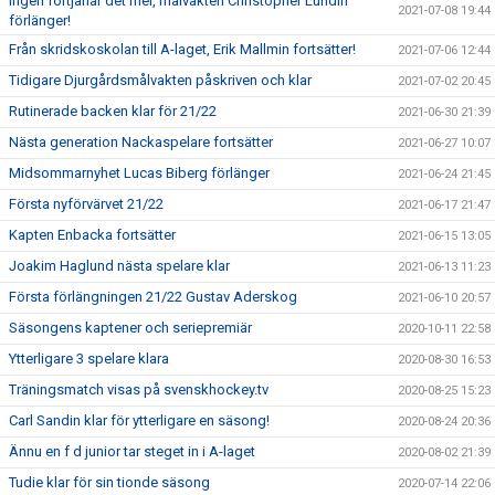
Ingen förtjänar det mer, målvakten Christopher Lundin
2021-07-08 19:44
förlänger!
Från skridskoskolan till A-laget, Erik Mallmin fortsätter!
2021-07-06 12:44
Tidigare Djurgårdsmålvakten påskriven och klar
2021-07-02 20:45
Rutinerade backen klar för 21/22
2021-06-30 21:39
Nästa generation Nackaspelare fortsätter
2021-06-27 10:07
Midsommarnyhet Lucas Biberg förlänger
2021-06-24 21:45
Första nyförvärvet 21/22
2021-06-17 21:47
Kapten Enbacka fortsätter
2021-06-15 13:05
Joakim Haglund nästa spelare klar
2021-06-13 11:23
Första förlängningen 21/22 Gustav Aderskog
2021-06-10 20:57
Säsongens kaptener och seriepremiär
2020-10-11 22:58
Ytterligare 3 spelare klara
2020-08-30 16:53
Träningsmatch visas på svenskhockey.tv
2020-08-25 15:23
Carl Sandin klar för ytterligare en säsong!
2020-08-24 20:36
Ännu en f d junior tar steget in i A-laget
2020-08-02 21:39
Tudie klar för sin tionde säsong
2020-07-14 22:06