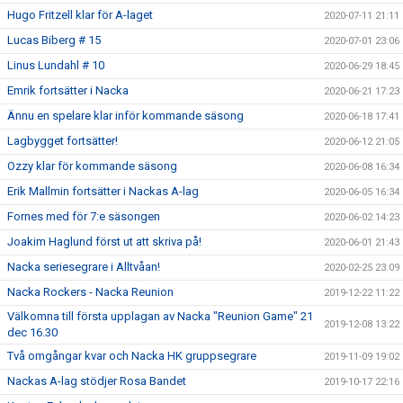
Hugo Fritzell klar för A-laget
2020-07-11 21:11
Lucas Biberg # 15
2020-07-01 23:06
Linus Lundahl # 10
2020-06-29 18:45
Emrik fortsätter i Nacka
2020-06-21 17:23
Ännu en spelare klar inför kommande säsong
2020-06-18 17:41
Lagbygget fortsätter!
2020-06-12 21:05
Ozzy klar för kommande säsong
2020-06-08 16:34
Erik Mallmin fortsätter i Nackas A-lag
2020-06-05 16:34
Fornes med för 7:e säsongen
2020-06-02 14:23
Joakim Haglund först ut att skriva på!
2020-06-01 21:43
Nacka seriesegrare i Alltvåan!
2020-02-25 23:09
Nacka Rockers - Nacka Reunion
2019-12-22 11:22
Välkomna till första upplagan av Nacka "Reunion Game" 21
2019-12-08 13:22
dec 16.30
Två omgångar kvar och Nacka HK gruppsegrare
2019-11-09 19:02
Nackas A-lag stödjer Rosa Bandet
2019-10-17 22:16