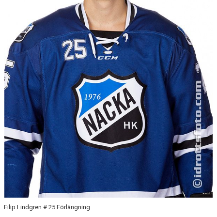
MATCHER
HOCKEYTVÅAN ÖSTRA
Filip Lindgren # 25 Förlängning