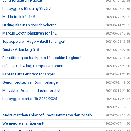
Jona fortsätter i Nacka!
2024-07-01 20:25
Lagbyggets första nyförvärv!
2024-06-27 21:35
Mr. Hattrick kör år 6
2024-06-20 22:15
Hilding ska in i historieböckerna
2024-06-14 20:15
Markus Ekroth påskriven för år 2
2024-06-08 17:26
Toppspelaren Hugo Fritzell förlänger!
2024-06-06 19:25
Gustav Aderskog år 6
2024-06-02 22:50
Fortsättning på backplats för Joakim Haglund!
2024-05-29 15:00
Från J20 till A-lag, Hampus Jerbrant!
2024-05-27 23:00
Kapten Filip Lekbrant förlänger!
2024-05-24 20:43
Genombrottet Ivar Rönn förlänger
2024-05-21 19:00
Målvakten Adam Lindholm först ut
2024-05-19 21:40
Lagbygget startar för 2024/2025
2024-05-19 21:37
2024-02-26 12:51
Andra matchen i play off1 mot Hammarby den 24 feb!
2024-02-23 11:53
Wennergren har återvänt!
2023-09-07 14:50