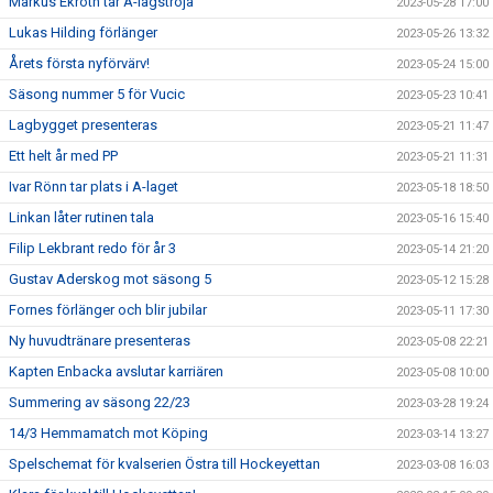
Markus Ekroth tar A-lagströja
2023-05-28 17:00
Lukas Hilding förlänger
2023-05-26 13:32
Årets första nyförvärv!
2023-05-24 15:00
Säsong nummer 5 för Vucic
2023-05-23 10:41
Lagbygget presenteras
2023-05-21 11:47
Ett helt år med PP
2023-05-21 11:31
Ivar Rönn tar plats i A-laget
2023-05-18 18:50
Linkan låter rutinen tala
2023-05-16 15:40
Filip Lekbrant redo för år 3
2023-05-14 21:20
Gustav Aderskog mot säsong 5
2023-05-12 15:28
Fornes förlänger och blir jubilar
2023-05-11 17:30
Ny huvudtränare presenteras
2023-05-08 22:21
Kapten Enbacka avslutar karriären
2023-05-08 10:00
Summering av säsong 22/23
2023-03-28 19:24
14/3 Hemmamatch mot Köping
2023-03-14 13:27
Spelschemat för kvalserien Östra till Hockeyettan
2023-03-08 16:03