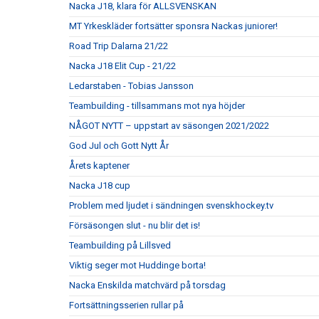
Nacka J18, klara för ALLSVENSKAN
MT Yrkeskläder fortsätter sponsra Nackas juniorer!
Road Trip Dalarna 21/22
Nacka J18 Elit Cup - 21/22
Ledarstaben - Tobias Jansson
Teambuilding - tillsammans mot nya höjder
NÅGOT NYTT – uppstart av säsongen 2021/2022
God Jul och Gott Nytt År
Årets kaptener
Nacka J18 cup
Problem med ljudet i sändningen svenskhockey.tv
Försäsongen slut - nu blir det is!
Teambuilding på Lillsved
Viktig seger mot Huddinge borta!
Nacka Enskilda matchvärd på torsdag
Fortsättningsserien rullar på