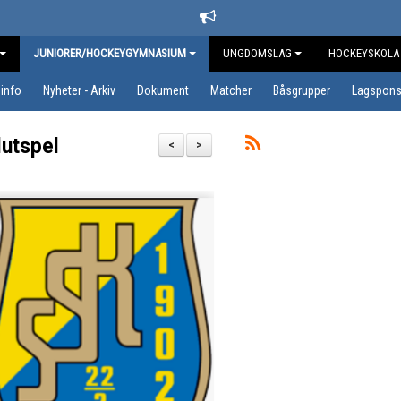
JUNIORER/HOCKEYGYMNASIUM
UNGDOMSLAG
HOCKEYSKOLA
info
Nyheter - Arkiv
Dokument
Matcher
Båsgrupper
Lagspons
lutspel
<
>