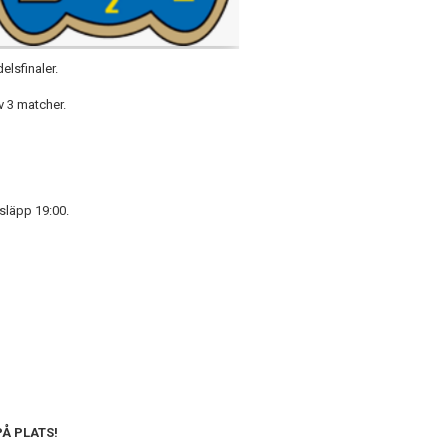
elsfinaler.
v 3 matcher.
släpp 19:00.
PÅ PLATS!