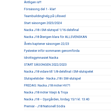
Äntligen is!!!
Försäsong del 1 - klar!
Teambuildinghelg på Lillsved
Start säsongen 2023/2024
Nacka J18 i SM-slutspel 1/16-delsfinal
Nacka J18 återigen klara för ALLSVENSKAN
Årets kaptener säsongen 22/23
Fystester inför sommaren genomförda
Idrottsgymnasiet Nacka
START SÄSONGEN 2022/2023
Nacka J18 vidare till 1/8-delsfinal i SM-slutspelet
Slutspelstider - Nacka J18 i SM-slutspel
FREDAG: Nacka J18 möter HV71
Nacka J18 möter Växjö & Troja
Nacka J18 – Djurgården, lördag 15/1 kl. 13:40
Premiär - J18 Nationell Södra