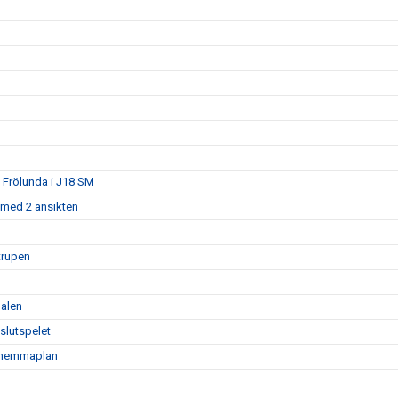
t Frölunda i J18 SM
 med 2 ansikten
trupen
nalen
slutspelet
å hemmaplan