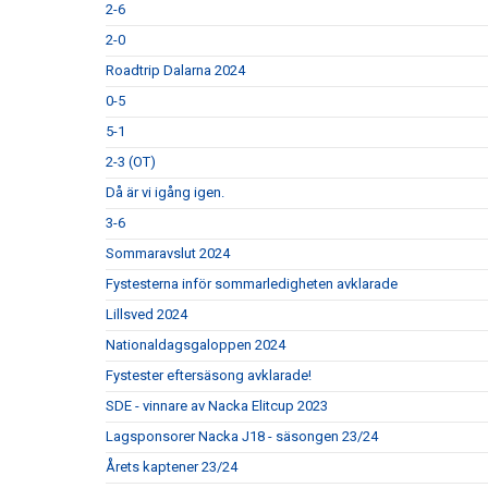
2-6
2-0
Roadtrip Dalarna 2024
0-5
5-1
2-3 (OT)
Då är vi igång igen.
3-6
Sommaravslut 2024
Fystesterna inför sommarledigheten avklarade
Lillsved 2024
Nationaldagsgaloppen 2024
Fystester eftersäsong avklarade!
SDE - vinnare av Nacka Elitcup 2023
Lagsponsorer Nacka J18 - säsongen 23/24
Årets kaptener 23/24