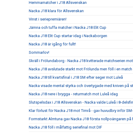
Hemmamatcher i J18 Allsvenskan
Nacka J18 klara för Allsvenskan
Vinst i seriepremiären!
Jämna och tuffa matcher i Nacka J18 Elit Cup
Nacka J18 Elit Cup startar idag i Nackaborgen
Nacka J18 är igång för fullt!
Sommarlov!
Skräll i Frölundaborg - Nacka J18 kvitterade matchserien mo
Nacka J18 avslutade starkt mot Frölunda men föll i en match
Nacka J18 till kvartsfinal i J18 SM efter seger mot Luleå
Nacka visade mental styrka och övertygade med kniven på s
Nacka J18 nere i brygga - returmatch mot Luleå idag
Slutspelsdax i J18 Allsvenskan - Nacka valde Luleå i 8-delsfi
Klar förlust för Nacka J18 mot Timrå - gav huvudbry inför SM-
Formstarkt Almtuna gav Nacka J18 första nollpoängaren p
Nacka J18 föll i målfattig seriefinal mot DIF