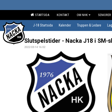
STARTSIDA
KONTAKT
OM NHK
SENIORER
J-18 Startsida
Kalender
Truppen & Ledare
Lag
Slutspelstider - Nacka J18 i SM-s
2022-03-14 16:02