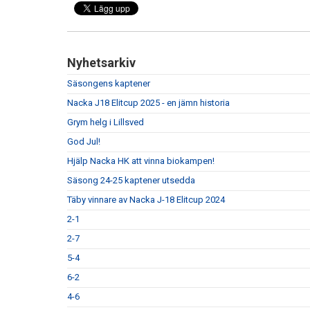
Nyhetsarkiv
Säsongens kaptener
Nacka J18 Elitcup 2025 - en jämn historia
Grym helg i Lillsved
God Jul!
Hjälp Nacka HK att vinna biokampen!
Säsong 24-25 kaptener utsedda
Täby vinnare av Nacka J-18 Elitcup 2024
2-1
2-7
5-4
6-2
4-6