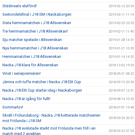
Städinsats slutförd!
2019-05-12 20:59
Sextondelsfinal i J18 SM i Nackaborgen
2019-03-11 11:14
Sista hemmamatchen i J18 Allsvenskan
2019-02-25 23:33
Tre hemmamatcher i J18 Allsvenskan!
2019-02-11 11:40
Sju matcher spelade i Allsvenskan
2019-01-28 14:31
Nya hemmamatcher i J18 Allsvenskan
2019-01-21 10:39
Hemmamatcher i J18 Allsvenskan
2019-01-14 14:32
Nacka J18 klara för Allsvenskan
2018-12-02 19:59
Vinst i seriepremiären!
2018-09-21 08:22
Jämna och tuffa matcher i Nacka J18 Elit Cup
2018-09-15 20:34
Nacka J18 Elit Cup startar idag i Nackaborgen
2018-09-07 12:31
Nacka J18 är igång för fullt!
2018-08-14 10:33
Sommarlov!
2018-07-01 19:48
Skräll i Frölundaborg - Nacka J18 kvitterade matchserien
2018-03-24 20:21
mot Frölunda i J18 SM
Nacka J18 avslutade starkt mot Frölunda men föll i en
2018-03-22 07:53
match med 2 ansikten