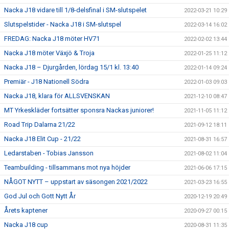
Nacka J18 vidare till 1/8-delsfinal i SM-slutspelet
2022-03-21 10:29
Slutspelstider - Nacka J18 i SM-slutspel
2022-03-14 16:02
FREDAG: Nacka J18 möter HV71
2022-02-02 13:44
Nacka J18 möter Växjö & Troja
2022-01-25 11:12
Nacka J18 – Djurgården, lördag 15/1 kl. 13:40
2022-01-14 09:24
Premiär - J18 Nationell Södra
2022-01-03 09:03
Nacka J18, klara för ALLSVENSKAN
2021-12-10 08:47
MT Yrkeskläder fortsätter sponsra Nackas juniorer!
2021-11-05 11:12
Road Trip Dalarna 21/22
2021-09-12 18:11
Nacka J18 Elit Cup - 21/22
2021-08-31 16:57
Ledarstaben - Tobias Jansson
2021-08-02 11:04
Teambuilding - tillsammans mot nya höjder
2021-06-06 17:15
NÅGOT NYTT – uppstart av säsongen 2021/2022
2021-03-23 16:55
God Jul och Gott Nytt År
2020-12-19 20:49
Årets kaptener
2020-09-27 00:15
Nacka J18 cup
2020-08-31 11:35