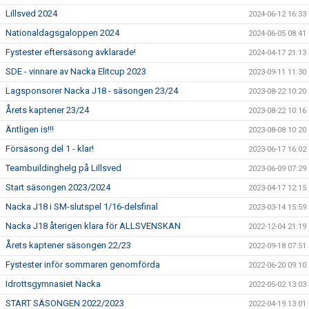
Lillsved 2024
2024-06-12 16:33
Nationaldagsgaloppen 2024
2024-06-05 08:41
Fystester eftersäsong avklarade!
2024-04-17 21:13
SDE - vinnare av Nacka Elitcup 2023
2023-09-11 11:30
Lagsponsorer Nacka J18 - säsongen 23/24
2023-08-22 10:20
Årets kaptener 23/24
2023-08-22 10:16
Äntligen is!!!
2023-08-08 10:20
Försäsong del 1 - klar!
2023-06-17 16:02
Teambuildinghelg på Lillsved
2023-06-09 07:29
Start säsongen 2023/2024
2023-04-17 12:15
Nacka J18 i SM-slutspel 1/16-delsfinal
2023-03-14 15:59
Nacka J18 återigen klara för ALLSVENSKAN
2022-12-04 21:19
Årets kaptener säsongen 22/23
2022-09-18 07:51
Fystester inför sommaren genomförda
2022-06-20 09:10
Idrottsgymnasiet Nacka
2022-05-02 13:03
START SÄSONGEN 2022/2023
2022-04-19 13:01