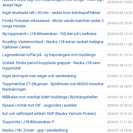
2018-02-07 14:03
skarpt läge
Inget studsade rätt i 30 min - sedan kom ketchupeffekten
2018-02-04 16:33
Första förlusten inkasserad - Modo vände matchen under 2
2018-02-03 23:50
tunga minuter
Ny toppmatch i J18 Allsvenskan - följ den på LiveArena
2018-02-03 12:10
Roadtrip Västernorrland - Nacka J18 äntrar vackert belägna
2018-02-03 11:28
Fjällräven Center.
Lagmaskinen tuffar på - ny trepoängare mot Huddinge
2018-01-31 13:14
Urstark första period kopplade greppet - Nacka J18 vann
2018-01-28 16:57
toppmötet
Inget skönspel men seger och serieledning
2018-01-27 22:55
Toppmatcher 27-28 januari - Björklöven och MODO besöker
2018-01-25 18:37
Nackaborgen
Målkalas mot ovanligt blekt Huddinge i Björkängshallen
2018-01-25 11:37
Rysare i mötet mot DIF - avgjordes i sudden
2018-01-20 20:42
Kul och välförtjänt artikel i NVP (Nacka Värmdö Posten)
2018-01-19 21:52
Toppmöte i J18 Allsvenskan !!!
2018-01-17 11:00
Nacka J18 i Zonen - upp i serieledning
2018-01-14 18:36