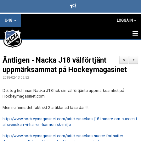
U-18
LOGGA IN
J-18 STARTSIDA
Äntligen - Nacka J18 välförtjänt
KALENDER
<
>
uppmärksammat på Hockeymagasinet
TRUPPEN & LEDARE
2018-02-13 06:52
LAGINFO
Det tog tid innan Nacka J18 fick sin välförtjänta uppmärksamhet på
Hockeymagasinet.com
NYHETER - ARKIV
Men nu finns det faktiskt 2 artiklar att läsa där !!!
DOKUMENT
http://www.hockeymagasinet.com/article/nackas-j18-tranare-om-succen-i-
allsvenskan-vi-har-en-harmonisk-miljo
MATCHER
http://www.hockeymagasinet.com/article/nackas-succe-fortsatter-
BÅSGRUPPER