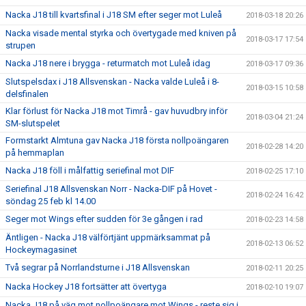
Nacka J18 till kvartsfinal i J18 SM efter seger mot Luleå
2018-03-18 20:26
Nacka visade mental styrka och övertygade med kniven på
2018-03-17 17:54
strupen
Nacka J18 nere i brygga - returmatch mot Luleå idag
2018-03-17 09:36
Slutspelsdax i J18 Allsvenskan - Nacka valde Luleå i 8-
2018-03-15 10:58
delsfinalen
Klar förlust för Nacka J18 mot Timrå - gav huvudbry inför
2018-03-04 21:24
SM-slutspelet
Formstarkt Almtuna gav Nacka J18 första nollpoängaren
2018-02-28 14:20
på hemmaplan
Nacka J18 föll i målfattig seriefinal mot DIF
2018-02-25 17:10
Seriefinal J18 Allsvenskan Norr - Nacka-DIF på Hovet -
2018-02-24 16:42
söndag 25 feb kl 14.00
Seger mot Wings efter sudden för 3e gången i rad
2018-02-23 14:58
Äntligen - Nacka J18 välförtjänt uppmärksammat på
2018-02-13 06:52
Hockeymagasinet
Två segrar på Norrlandsturne i J18 Allsvenskan
2018-02-11 20:25
Nacka Hockey J18 fortsätter att övertyga
2018-02-10 19:07
Nacka J18 på väg mot nollpoängare mot Wings - reste sig i