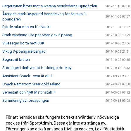
Segersviten bröts mot suveräna serieledarna Djurgården
2017-11-10 07:00
Återigen stark 3e period banade väg för 5e raka 3-
2017-11-06 07:57
poängaren
Fjärde raka vinsten för Nacka
2017-11-04 11:27
Stark vändning i 3e perioden gav 3 poäng
2017-10-30 13:29
Viljeseger borta mot SSK
2017-10-26 23:06
Viktig 3-poängare bärgad
2017-10-22 21:21
Segersvit bruten
2017-10-22 09:45
Storseger i derbyt mot Huddinge Hockey
2017-10-16 15:43
Assistant Coach - vem är du ?
2017-09-21 20:51
Coach Ramström visar dold talang
2017-09-21 07:38
Seriestart och Nytt Matchställ !!!
2017-09-21 07:12
Summering av försäsongen
2017-09-18 09:08
Seger i Almtuna J18 Elit Cup
2017-09-12 10:32
Första lagbilden 2017-18
För att hemsidan ska fungera korrekt använder vi nödvändiga
2017-08-06 11:38
cookies från SportAdmin. Dessa går inte att stänga av.
Nacka Hockey Elit Cup 2017
2017-06-09 07:00
Föreningen kan också använda frivilliga cookies, t.ex. för statistik