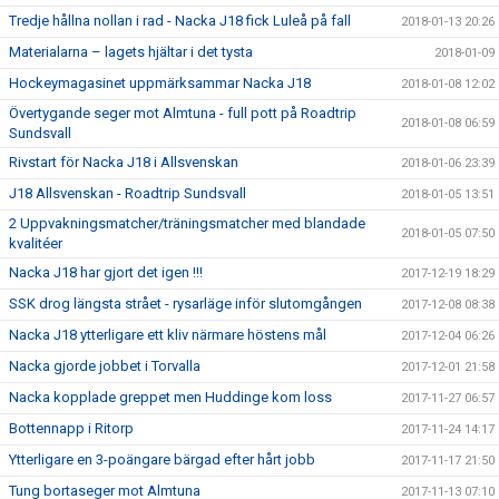
Tredje hållna nollan i rad - Nacka J18 fick Luleå på fall
2018-01-13 20:26
Materialarna – lagets hjältar i det tysta
2018-01-09
Hockeymagasinet uppmärksammar Nacka J18
2018-01-08 12:02
Övertygande seger mot Almtuna - full pott på Roadtrip
2018-01-08 06:59
Sundsvall
Rivstart för Nacka J18 i Allsvenskan
2018-01-06 23:39
J18 Allsvenskan - Roadtrip Sundsvall
2018-01-05 13:51
2 Uppvakningsmatcher/träningsmatcher med blandade
2018-01-05 07:50
kvalitéer
Nacka J18 har gjort det igen !!!
2017-12-19 18:29
SSK drog längsta strået - rysarläge inför slutomgången
2017-12-08 08:38
Nacka J18 ytterligare ett kliv närmare höstens mål
2017-12-04 06:26
Nacka gjorde jobbet i Torvalla
2017-12-01 21:58
Nacka kopplade greppet men Huddinge kom loss
2017-11-27 06:57
Bottennapp i Ritorp
2017-11-24 14:17
Ytterligare en 3-poängare bärgad efter hårt jobb
2017-11-17 21:50
Tung bortaseger mot Almtuna
2017-11-13 07:10