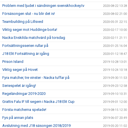
Problem med ljudet i sändningen svenskhockey.tv
2020-08-22 13:28
Försäsongen slut - nu blir det is!
2020-08-02 21:00
Teambuilding på Lillsved
2020-05-31 22:15
Viktig seger mot Huddinge borta!
2020-02-17 10:00
Nacka Enskilda matchvärd på torsdag
2020-02-11 21:11
Fortsättningsserien rullar på
2020-01-25 16:04
J18 Elit Fortsättning är igång
2020-01-12 18:47
Prison Island
2019-10-28 13:01
Viktig seger på Hovet
2019-10-24 10:18
Fyra matcher, tre vinster - Nacka tuffar på
2019-09-30 11:53
Seriespelet är igång!
2019-09-23 12:58
Regeländringar 2019-2020
2019-09-10 10:31
Grattis Falu IF till segern i Nacka J18 Elit Cup
2019-09-01 12:00
Första matcherna spelade!
2019-08-15 12:30
Fys på annan plats
2019-06-07 20:49
Avslutning med J18 säsongen 2018/2019
2019-05-20 11:02