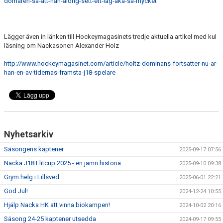
domaren-sa-att-han-aldrig-sett-ett-lag-aka-sa-mycket
LAGSPONSORER
Lägger även in länken till Hockeymagasinets tredje aktuella artikel med kul
TABELL J18 REGIONAL ÖST FORTSÄTTNING VÅR
läsning om Nackasonen Alexander Holz
http://www.hockeymagasinet.com/article/holtz-dominans-fortsatter-nu-ar-
han-en-av-tidernas-framsta-j18-spelare
Nyhetsarkiv
Säsongens kaptener
2025-09-17 07:56
Nacka J18 Elitcup 2025 - en jämn historia
2025-09-10 09:38
Grym helg i Lillsved
2025-06-01 22:21
God Jul!
2024-12-24 10:55
Hjälp Nacka HK att vinna biokampen!
2024-10-02 20:16
Säsong 24-25 kaptener utsedda
2024-09-17 09:55