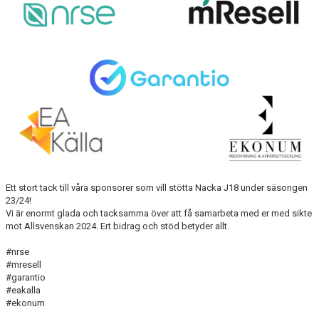
LAGSPONSORER
TABELL J18 REGIONAL ÖST FORTSÄTTNING VÅR
Ett stort tack till våra sponsorer som vill stötta Nacka J18 under säsongen
23/24!
Vi är enormt glada och tacksamma över att få samarbeta med er med sikte
mot Allsvenskan 2024. Ert bidrag och stöd betyder allt.
#nrse
#mresell
#garantio
#eakalla
#ekonum