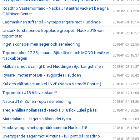
2018-02-03 12:10
Roadtrip Västernorrland - Nacka J18 äntrar vackert belägna
2018-02-03 11:28
Fjällräven Center.
Lagmaskinen tuffar på - ny trepoängare mot Huddinge
2018-01-31 13:14
Urstark första period kopplade greppet - Nacka J18 vann
2018-01-28 16:57
toppmötet
Inget skönspel men seger och serieledning
2018-01-27 22:55
Toppmatcher 27-28 januari - Björklöven och MODO besöker
2018-01-25 18:37
Nackaborgen
Målkalas mot ovanligt blekt Huddinge i Björkängshallen
2018-01-25 11:37
Rysare i mötet mot DIF - avgjordes i sudden
2018-01-20 20:42
Kul och välförtjänt artikel i NVP (Nacka Värmdö Posten)
2018-01-19 21:52
Toppmöte i J18 Allsvenskan !!!
2018-01-17 11:00
Nacka J18 i Zonen - upp i serieledning
2018-01-14 18:36
Tredje hållna nollan i rad - Nacka J18 fick Luleå på fall
2018-01-13 20:26
Materialarna – lagets hjältar i det tysta
2018-01-09
Hockeymagasinet uppmärksammar Nacka J18
2018-01-08 12:02
Övertygande seger mot Almtuna - full pott på Roadtrip
2018-01-08 06:59