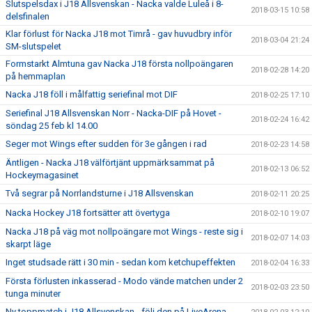
Slutspelsdax i J18 Allsvenskan - Nacka valde Luleå i 8-
2018-03-15 10:58
delsfinalen
Klar förlust för Nacka J18 mot Timrå - gav huvudbry inför
2018-03-04 21:24
SM-slutspelet
Formstarkt Almtuna gav Nacka J18 första nollpoängaren
2018-02-28 14:20
på hemmaplan
Nacka J18 föll i målfattig seriefinal mot DIF
2018-02-25 17:10
Seriefinal J18 Allsvenskan Norr - Nacka-DIF på Hovet -
2018-02-24 16:42
söndag 25 feb kl 14.00
Seger mot Wings efter sudden för 3e gången i rad
2018-02-23 14:58
Äntligen - Nacka J18 välförtjänt uppmärksammat på
2018-02-13 06:52
Hockeymagasinet
Två segrar på Norrlandsturne i J18 Allsvenskan
2018-02-11 20:25
Nacka Hockey J18 fortsätter att övertyga
2018-02-10 19:07
Nacka J18 på väg mot nollpoängare mot Wings - reste sig i
2018-02-07 14:03
skarpt läge
Inget studsade rätt i 30 min - sedan kom ketchupeffekten
2018-02-04 16:33
Första förlusten inkasserad - Modo vände matchen under 2
2018-02-03 23:50
tunga minuter
Ny toppmatch i J18 Allsvenskan - följ den på LiveArena