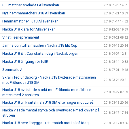
Sju matcher spelade i Allsvenskan
2019-01-28 14:31
Nya hemmamatcher i J18 Allsvenskan
2019-01-21 10:39
Hemmamatcher i J18 Allsvenskan
2019-01-14 14:32
Nacka J18 klara för Allsvenskan
2018-12-02 19:59
Vinst i seriepremiären!
2018-09-21 08:22
Jämna och tuffa matcher i Nacka J18 Elit Cup
2018-09-15 20:34
Nacka J18 Elit Cup startar idag i Nackaborgen
2018-09-07 12:31
Nacka J18 är igång för fullt!
2018-08-14 10:33
Sommarlov!
2018-07-01 19:48
Skräll i Frölundaborg - Nacka J18 kvitterade matchserien
2018-03-24 20:21
mot Frölunda i J18 SM
Nacka J18 avslutade starkt mot Frölunda men föll i en
2018-03-22 07:53
match med 2 ansikten
Nacka J18 till kvartsfinal i J18 SM efter seger mot Luleå
2018-03-18 20:26
Nacka visade mental styrka och övertygade med kniven på
2018-03-17 17:54
strupen
Nacka J18 nere i brygga - returmatch mot Luleå idag
2018-03-17 09:36