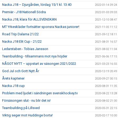
Nacka J18 – Djurgården, lördag 15/1 kl. 13:40
2022-01-14 09:24
Premiär - J18 Nationell Södra
2022-01-03 09:03
Nacka J18, klara för ALLSVENSKAN
2021-12-10 08:47
MT Yrkeskläder fortsätter sponsra Nackas juniorer!
2021-11-05 11:12
Road Trip Dalarna 21/22
2021-09-12 18:11
Nacka J18 Elit Cup - 21/22
2021-08-31 16:57
Ledarstaben - Tobias Jansson
2021-08-02 11:04
Teambuilding - tillsammans mot nya höjder
2021-06-06 17:15
NÅGOT NYTT – uppstart av säsongen 2021/2022
2021-03-23 16:55
God Jul och Gott Nytt År
2020-12-19 20:49
Årets kaptener
2020-09-27 00:15
Nacka J18 cup
2020-08-31 11:35
Problem med ljudet i sändningen svenskhockey.tv
2020-08-22 13:28
Försäsongen slut - nu blir det is!
2020-08-02 21:00
Teambuilding på Lillsved
2020-05-31 22:15
Viktig seger mot Huddinge borta!
2020-02-17 10:00