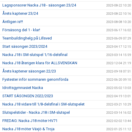
Lagsponsorer Nacka J18 - säsongen 23/24
2023-08-22 10:20
Årets kaptener 23/24
2023-08-22 10:16
Äntligen is!!!
2023-08-08 10:20
Försäsong del 1 - klar!
2023-06-17 16:02
Teambuildinghelg på Lillsved
2023-06-09 07:29
Start säsongen 2023/2024
2023-04-17 12:15
Nacka J18 i SM-slutspel 1/16-delsfinal
2023-03-14 15:59
Nacka J18 återigen klara för ALLSVENSKAN
2022-12-04 21:19
Årets kaptener säsongen 22/23
2022-09-18 07:51
Fystester inför sommaren genomförda
2022-06-20 09:10
Idrottsgymnasiet Nacka
2022-05-02 13:03
START SÄSONGEN 2022/2023
2022-04-19 13:01
Nacka J18 vidare till 1/8-delsfinal i SM-slutspelet
2022-03-21 10:29
Slutspelstider - Nacka J18 i SM-slutspel
2022-03-14 16:02
FREDAG: Nacka J18 möter HV71
2022-02-02 13:44
Nacka J18 möter Växjö & Troja
2022-01-25 11:12