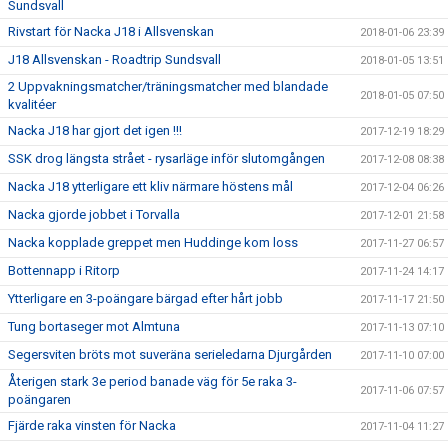
Sundsvall
Rivstart för Nacka J18 i Allsvenskan
2018-01-06 23:39
J18 Allsvenskan - Roadtrip Sundsvall
2018-01-05 13:51
2 Uppvakningsmatcher/träningsmatcher med blandade
2018-01-05 07:50
kvalitéer
Nacka J18 har gjort det igen !!!
2017-12-19 18:29
SSK drog längsta strået - rysarläge inför slutomgången
2017-12-08 08:38
Nacka J18 ytterligare ett kliv närmare höstens mål
2017-12-04 06:26
Nacka gjorde jobbet i Torvalla
2017-12-01 21:58
Nacka kopplade greppet men Huddinge kom loss
2017-11-27 06:57
Bottennapp i Ritorp
2017-11-24 14:17
Ytterligare en 3-poängare bärgad efter hårt jobb
2017-11-17 21:50
Tung bortaseger mot Almtuna
2017-11-13 07:10
Segersviten bröts mot suveräna serieledarna Djurgården
2017-11-10 07:00
Återigen stark 3e period banade väg för 5e raka 3-
2017-11-06 07:57
poängaren
Fjärde raka vinsten för Nacka
2017-11-04 11:27