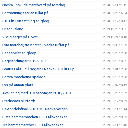
Nacka Enskilda matchvärd på torsdag
2020-02-11 21:11
Fortsättningsserien rullar på
2020-01-25 16:04
J18 Elit Fortsättning är igång
2020-01-12 18:47
Prison Island
2019-10-28 13:01
Viktig seger på Hovet
2019-10-24 10:18
Fyra matcher, tre vinster - Nacka tuffar på
2019-09-30 11:53
Seriespelet är igång!
2019-09-23 12:58
Regeländringar 2019-2020
2019-09-10 10:31
Grattis Falu IF till segern i Nacka J18 Elit Cup
2019-09-01 12:00
Första matcherna spelade!
2019-08-15 12:30
Fys på annan plats
2019-06-07 20:49
Avslutning med J18 säsongen 2018/2019
2019-05-20 11:02
Städinsats slutförd!
2019-05-12 20:59
Sextondelsfinal i J18 SM i Nackaborgen
2019-03-11 11:14
Sista hemmamatchen i J18 Allsvenskan
2019-02-25 23:33
Tre hemmamatcher i J18 Allsvenskan!
2019-02-11 11:40