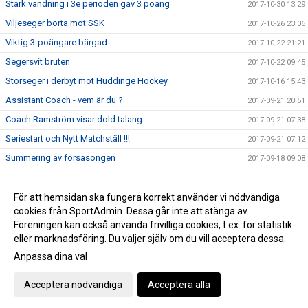
Stark vändning i 3e perioden gav 3 poäng
2017-10-30 13:29
Viljeseger borta mot SSK
2017-10-26 23:06
Viktig 3-poängare bärgad
2017-10-22 21:21
Segersvit bruten
2017-10-22 09:45
Storseger i derbyt mot Huddinge Hockey
2017-10-16 15:43
Assistant Coach - vem är du ?
2017-09-21 20:51
Coach Ramström visar dold talang
2017-09-21 07:38
Seriestart och Nytt Matchställ !!!
2017-09-21 07:12
Summering av försäsongen
2017-09-18 09:08
Seger i Almtuna J18 Elit Cup
2017-09-12 10:32
Första lagbilden 2017-18
För att hemsidan ska fungera korrekt använder vi nödvändiga
2017-08-06 11:38
cookies från SportAdmin. Dessa går inte att stänga av.
Nacka Hockey Elit Cup 2017
2017-06-09 07:00
Föreningen kan också använda frivilliga cookies, t.ex. för statistik
eller marknadsföring. Du väljer själv om du vill acceptera dessa.
Anpassa dina val
Cookie-inställningar
Gå till Webbversion
Acceptera nödvändiga
Acceptera alla