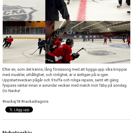
LAGSPONSORER
TABELL J18 REGIONAL ÖST FORTSÄTTNING VÅR
Efter en, som det känns, lång försäsong med att bygga upp våra kroppar
med muskler, uthållighet, och rörlighet, är vi äntligen på is igen.
Uppstartsveckan pågår och 9 tuffa och roliga ispass, samt ett gäng
fyspass väntar innan vi avrundar veckan med match mot Täby på söndag.
Go Nacka!
#nackaj18 #nackadragons
Nyhetsarkiv