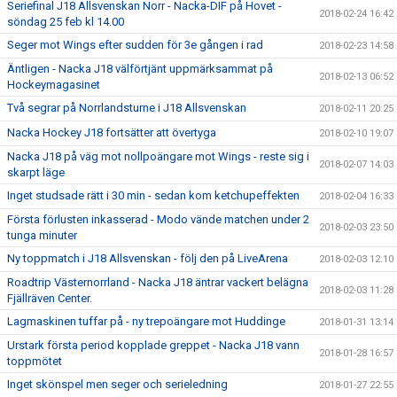
Seriefinal J18 Allsvenskan Norr - Nacka-DIF på Hovet -
2018-02-24 16:42
söndag 25 feb kl 14.00
Seger mot Wings efter sudden för 3e gången i rad
2018-02-23 14:58
Äntligen - Nacka J18 välförtjänt uppmärksammat på
2018-02-13 06:52
Hockeymagasinet
Två segrar på Norrlandsturne i J18 Allsvenskan
2018-02-11 20:25
Nacka Hockey J18 fortsätter att övertyga
2018-02-10 19:07
Nacka J18 på väg mot nollpoängare mot Wings - reste sig i
2018-02-07 14:03
skarpt läge
Inget studsade rätt i 30 min - sedan kom ketchupeffekten
2018-02-04 16:33
Första förlusten inkasserad - Modo vände matchen under 2
2018-02-03 23:50
tunga minuter
Ny toppmatch i J18 Allsvenskan - följ den på LiveArena
2018-02-03 12:10
Roadtrip Västernorrland - Nacka J18 äntrar vackert belägna
2018-02-03 11:28
Fjällräven Center.
Lagmaskinen tuffar på - ny trepoängare mot Huddinge
2018-01-31 13:14
Urstark första period kopplade greppet - Nacka J18 vann
2018-01-28 16:57
toppmötet
Inget skönspel men seger och serieledning
2018-01-27 22:55