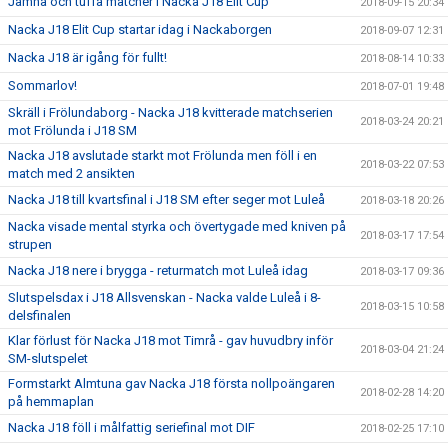
Jämna och tuffa matcher i Nacka J18 Elit Cup
2018-09-15 20:34
Nacka J18 Elit Cup startar idag i Nackaborgen
2018-09-07 12:31
Nacka J18 är igång för fullt!
2018-08-14 10:33
Sommarlov!
2018-07-01 19:48
Skräll i Frölundaborg - Nacka J18 kvitterade matchserien
2018-03-24 20:21
mot Frölunda i J18 SM
Nacka J18 avslutade starkt mot Frölunda men föll i en
2018-03-22 07:53
match med 2 ansikten
Nacka J18 till kvartsfinal i J18 SM efter seger mot Luleå
2018-03-18 20:26
Nacka visade mental styrka och övertygade med kniven på
2018-03-17 17:54
strupen
Nacka J18 nere i brygga - returmatch mot Luleå idag
2018-03-17 09:36
Slutspelsdax i J18 Allsvenskan - Nacka valde Luleå i 8-
2018-03-15 10:58
delsfinalen
Klar förlust för Nacka J18 mot Timrå - gav huvudbry inför
2018-03-04 21:24
SM-slutspelet
Formstarkt Almtuna gav Nacka J18 första nollpoängaren
2018-02-28 14:20
på hemmaplan
Nacka J18 föll i målfattig seriefinal mot DIF
2018-02-25 17:10