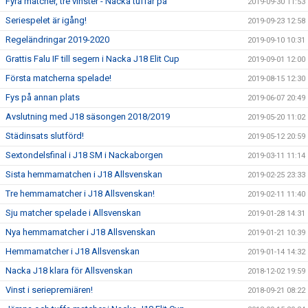
Fyra matcher, tre vinster - Nacka tuffar på
2019-09-30 11:53
Seriespelet är igång!
2019-09-23 12:58
Regeländringar 2019-2020
2019-09-10 10:31
Grattis Falu IF till segern i Nacka J18 Elit Cup
2019-09-01 12:00
Första matcherna spelade!
2019-08-15 12:30
Fys på annan plats
2019-06-07 20:49
Avslutning med J18 säsongen 2018/2019
2019-05-20 11:02
Städinsats slutförd!
2019-05-12 20:59
Sextondelsfinal i J18 SM i Nackaborgen
2019-03-11 11:14
Sista hemmamatchen i J18 Allsvenskan
2019-02-25 23:33
Tre hemmamatcher i J18 Allsvenskan!
2019-02-11 11:40
Sju matcher spelade i Allsvenskan
2019-01-28 14:31
Nya hemmamatcher i J18 Allsvenskan
2019-01-21 10:39
Hemmamatcher i J18 Allsvenskan
2019-01-14 14:32
Nacka J18 klara för Allsvenskan
2018-12-02 19:59
Vinst i seriepremiären!
2018-09-21 08:22