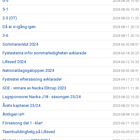
0-5
2024-08-26 10:50
5-1
2024-08-26 10:49
2-3 (OT)
2024-08-23 11:25
Då är vi igång igen.
2024-08-11 20:13
3-6
2024-08-11 20:10
Sommaravslut 2024
2024-06-20 08:07
Fystesterna inför sommarledigheten avklarade
2024-06-18 20:23
Lillsved 2024
2024-06-12 16:33
Nationaldagsgaloppen 2024
2024-06-05 08:41
Fystester eftersäsong avklarade!
2024-04-17 21:13
SDE - vinnare av Nacka Elitcup 2023
2023-09-11 11:30
Lagsponsorer Nacka J18 - säsongen 23/24
2023-08-22 10:20
Årets kaptener 23/24
2023-08-22 10:16
Äntligen is!!!
2023-08-08 10:20
Försäsong del 1 - klar!
2023-06-17 16:02
Teambuildinghelg på Lillsved
2023-06-09 07:29