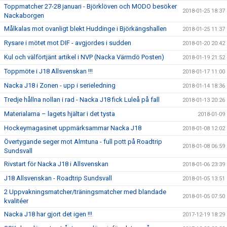
Toppmatcher 27-28 januari - Björklöven och MODO besöker
2018-01-25 18:37
Nackaborgen
Målkalas mot ovanligt blekt Huddinge i Björkängshallen
2018-01-25 11:37
Rysare i mötet mot DIF - avgjordes i sudden
2018-01-20 20:42
Kul och välförtjänt artikel i NVP (Nacka Värmdö Posten)
2018-01-19 21:52
Toppmöte i J18 Allsvenskan !!!
2018-01-17 11:00
Nacka J18 i Zonen - upp i serieledning
2018-01-14 18:36
Tredje hållna nollan i rad - Nacka J18 fick Luleå på fall
2018-01-13 20:26
Materialarna – lagets hjältar i det tysta
2018-01-09
Hockeymagasinet uppmärksammar Nacka J18
2018-01-08 12:02
Övertygande seger mot Almtuna - full pott på Roadtrip
2018-01-08 06:59
Sundsvall
Rivstart för Nacka J18 i Allsvenskan
2018-01-06 23:39
J18 Allsvenskan - Roadtrip Sundsvall
2018-01-05 13:51
2 Uppvakningsmatcher/träningsmatcher med blandade
2018-01-05 07:50
kvalitéer
Nacka J18 har gjort det igen !!!
2017-12-19 18:29