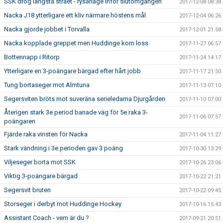
SSK drog längsta strået - rysarläge inför slutomgången
2017-12-08 08:38
Nacka J18 ytterligare ett kliv närmare höstens mål
2017-12-04 06:26
Nacka gjorde jobbet i Torvalla
2017-12-01 21:58
Nacka kopplade greppet men Huddinge kom loss
2017-11-27 06:57
Bottennapp i Ritorp
2017-11-24 14:17
Ytterligare en 3-poängare bärgad efter hårt jobb
2017-11-17 21:50
Tung bortaseger mot Almtuna
2017-11-13 07:10
Segersviten bröts mot suveräna serieledarna Djurgården
2017-11-10 07:00
Återigen stark 3e period banade väg för 5e raka 3-
2017-11-06 07:57
poängaren
Fjärde raka vinsten för Nacka
2017-11-04 11:27
Stark vändning i 3e perioden gav 3 poäng
2017-10-30 13:29
Viljeseger borta mot SSK
2017-10-26 23:06
Viktig 3-poängare bärgad
2017-10-22 21:21
Segersvit bruten
2017-10-22 09:45
Storseger i derbyt mot Huddinge Hockey
2017-10-16 15:43
Assistant Coach - vem är du ?
2017-09-21 20:51