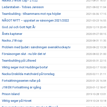
Nacka J18 Elit Cup - 21/22
2021-08-31 16:57
Ledarstaben - Tobias Jansson
2021-08-02 11:04
Teambuilding - tillsammans mot nya höjder
2021-06-06 17:15
NÅGOT NYTT – uppstart av säsongen 2021/2022
2021-03-23 16:55
God Jul och Gott Nytt År
2020-12-19 20:49
Årets kaptener
2020-09-27 00:15
Nacka J18 cup
2020-08-31 11:35
Problem med ljudet i sändningen svenskhockey.tv
2020-08-22 13:28
Försäsongen slut - nu blir det is!
2020-08-02 21:00
Teambuilding på Lillsved
2020-05-31 22:15
Viktig seger mot Huddinge borta!
2020-02-17 10:00
Nacka Enskilda matchvärd på torsdag
2020-02-11 21:11
Fortsättningsserien rullar på
2020-01-25 16:04
J18 Elit Fortsättning är igång
2020-01-12 18:47
Prison Island
2019-10-28 13:01
Viktig seger på Hovet
2019-10-24 10:18