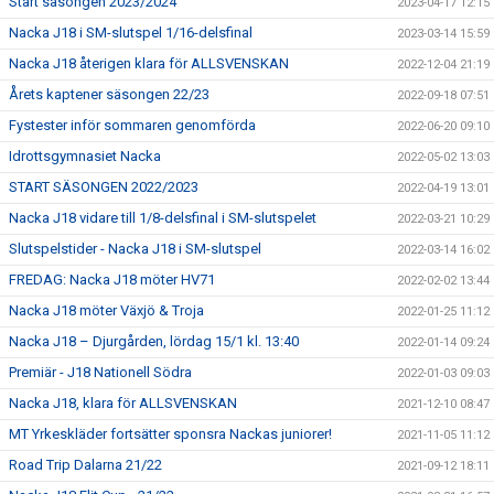
Start säsongen 2023/2024
2023-04-17 12:15
Nacka J18 i SM-slutspel 1/16-delsfinal
2023-03-14 15:59
Nacka J18 återigen klara för ALLSVENSKAN
2022-12-04 21:19
Årets kaptener säsongen 22/23
2022-09-18 07:51
Fystester inför sommaren genomförda
2022-06-20 09:10
Idrottsgymnasiet Nacka
2022-05-02 13:03
START SÄSONGEN 2022/2023
2022-04-19 13:01
Nacka J18 vidare till 1/8-delsfinal i SM-slutspelet
2022-03-21 10:29
Slutspelstider - Nacka J18 i SM-slutspel
2022-03-14 16:02
FREDAG: Nacka J18 möter HV71
2022-02-02 13:44
Nacka J18 möter Växjö & Troja
2022-01-25 11:12
Nacka J18 – Djurgården, lördag 15/1 kl. 13:40
2022-01-14 09:24
Premiär - J18 Nationell Södra
2022-01-03 09:03
Nacka J18, klara för ALLSVENSKAN
2021-12-10 08:47
MT Yrkeskläder fortsätter sponsra Nackas juniorer!
2021-11-05 11:12
Road Trip Dalarna 21/22
2021-09-12 18:11