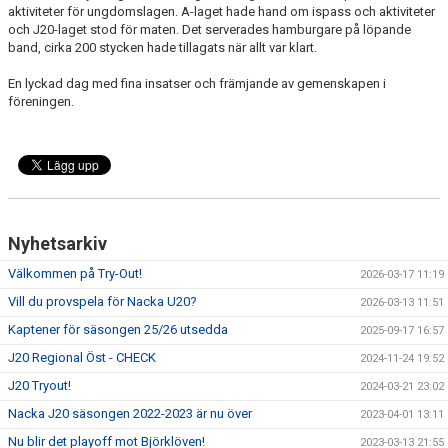
aktiviteter för ungdomslagen. A-laget hade hand om ispass och aktiviteter
och J20-laget stod för maten. Det serverades hamburgare på löpande
MATCHER
band, cirka 200 stycken hade tillagats när allt var klart.
En lyckad dag med fina insatser och främjande av gemenskapen i
BÅSGRUPPER
föreningen.
LAGSPONSORER
Nyhetsarkiv
Välkommen på Try-Out!
2026-03-17 11:19
Vill du provspela för Nacka U20?
2026-03-13 11:51
Kaptener för säsongen 25/26 utsedda
2025-09-17 16:57
J20 Regional Öst - CHECK
2024-11-24 19:52
J20 Tryout!
2024-03-21 23:02
Nacka J20 säsongen 2022-2023 är nu över
2023-04-01 13:11
Nu blir det playoff mot Björklöven!
2023-03-13 21:55