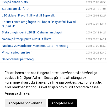
Fys på annan plats
2019-06-07 20:55
Städinsats slutförd!
2019-05-12 21:04
J20 vidare i Playoff till kval till Superelit
2019-03-03 12:27
Förlust i sista omgången. Nu börjar "Play off till kval till
2019-02-21 13:14
SuperElit"
Sista omgången i J20 Elit Östra innan playoff
2019-02-18 14:24
Nacka på tredje plats i J20 Elit Östra
2019-01-26 14:11
Nacka J-20 vände och vann mot Göta-Traneberg
2018-09-25 15:55
Vinst i seriepremiären!
2018-09-22 12:40
Seriepremiär på fredag!
2018-09-19 21:19
Säsongen är igång!
2018-08-14 10:05
Nacka vann i 3e avgörande mot Östersund
För att hemsidan ska fungera korrekt använder vi nödvändiga
2018-03-19 14:45
cookies från SportAdmin. Dessa går inte att stänga av.
J20s nya omklädningsrum
2016-08-10 10:17
Föreningen kan också använda frivilliga cookies, t.ex. för statistik
eller marknadsföring. Du väljer själv om du vill acceptera dessa.
Anpassa dina val
Cookie-inställningar
Gå till Webbversion
Acceptera nödvändiga
Acceptera alla