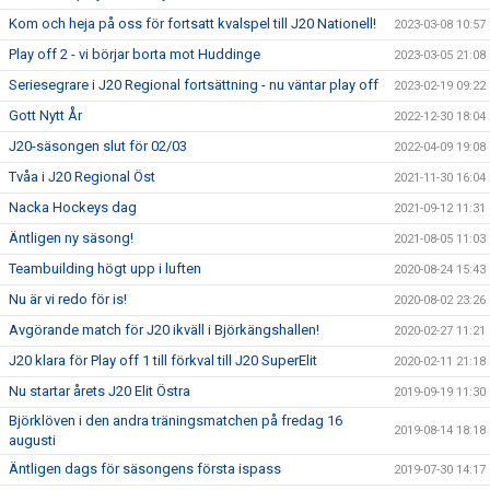
Kom och heja på oss för fortsatt kvalspel till J20 Nationell!
2023-03-08 10:57
Play off 2 - vi börjar borta mot Huddinge
2023-03-05 21:08
Seriesegrare i J20 Regional fortsättning - nu väntar play off
2023-02-19 09:22
Gott Nytt År
2022-12-30 18:04
J20-säsongen slut för 02/03
2022-04-09 19:08
Tvåa i J20 Regional Öst
2021-11-30 16:04
Nacka Hockeys dag
2021-09-12 11:31
Äntligen ny säsong!
2021-08-05 11:03
Teambuilding högt upp i luften
2020-08-24 15:43
Nu är vi redo för is!
2020-08-02 23:26
Avgörande match för J20 ikväll i Björkängshallen!
2020-02-27 11:21
J20 klara för Play off 1 till förkval till J20 SuperElit
2020-02-11 21:18
Nu startar årets J20 Elit Östra
2019-09-19 11:30
Björklöven i den andra träningsmatchen på fredag 16
2019-08-14 18:18
augusti
Äntligen dags för säsongens första ispass
2019-07-30 14:17