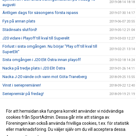
2019-08-14 18:18
augusti
Äntligen dags för säsongens första ispass
2019-07-30 14:17
Fys på annan plats
2019-06-07 20:55
Städinsats slutförd!
2019-05-12 21:04
J20 vidare i Playoff till kval till Superelit
2019-03-03 12:27
Förlust i sista omgången. Nu börjar "Play off till kval till
2019-02-21 13:14
SuperElit"
Sista omgången i J20 Elit Östra innan playoff
2019-02-18 14:24
Nacka på tredje plats i J20 Elit Östra
2019-01-26 14:11
Nacka J-20 vände och vann mot Göta-Traneberg
2018-09-25 15:55
Vinst i seriepremiären!
2018-09-22 12:40
Seriepremiär på fredag!
2018-09-19 21:19
Säsongen är igång!
2018-08-14 10:05
Nacka vann i 3e avgörande mot Östersund
För att hemsidan ska fungera korrekt använder vi nödvändiga
2018-03-19 14:45
cookies från SportAdmin. Dessa går inte att stänga av.
J20s nya omklädningsrum
2016-08-10 10:17
Föreningen kan också använda frivilliga cookies, t.ex. för statistik
eller marknadsföring. Du väljer själv om du vill acceptera dessa.