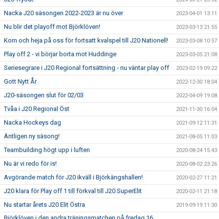
Nacka J20 säsongen 2022-2023 är nu över
2023-04-01 13:11
Nu blir det playoff mot Björklöven!
2023-03-13 21:55
Kom och heja på oss för fortsatt kvalspel till J20 Nationell!
2023-03-08 10:57
Play off 2 - vi börjar borta mot Huddinge
2023-03-05 21:08
Seriesegrare i J20 Regional fortsättning - nu väntar play off
2023-02-19 09:22
Gott Nytt År
2022-12-30 18:04
J20-säsongen slut för 02/03
2022-04-09 19:08
Tvåa i J20 Regional Öst
2021-11-30 16:04
Nacka Hockeys dag
2021-09-12 11:31
Äntligen ny säsong!
2021-08-05 11:03
Teambuilding högt upp i luften
2020-08-24 15:43
Nu är vi redo för is!
2020-08-02 23:26
Avgörande match för J20 ikväll i Björkängshallen!
2020-02-27 11:21
J20 klara för Play off 1 till förkval till J20 SuperElit
2020-02-11 21:18
Nu startar årets J20 Elit Östra
2019-09-19 11:30
Björklöven i den andra träningsmatchen på fredag 16