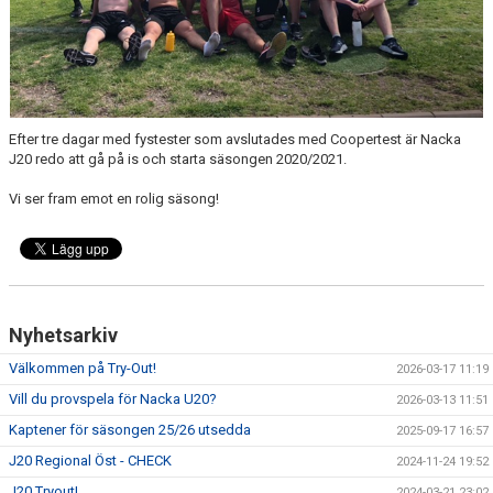
MATCHER
BÅSGRUPPER
Efter tre dagar med fystester som avslutades med Coopertest är Nacka
LAGSPONSORER
J20 redo att gå på is och starta säsongen 2020/2021.
Vi ser fram emot en rolig säsong!
Nyhetsarkiv
Välkommen på Try-Out!
2026-03-17 11:19
Vill du provspela för Nacka U20?
2026-03-13 11:51
Kaptener för säsongen 25/26 utsedda
2025-09-17 16:57
J20 Regional Öst - CHECK
2024-11-24 19:52
J20 Tryout!
2024-03-21 23:02