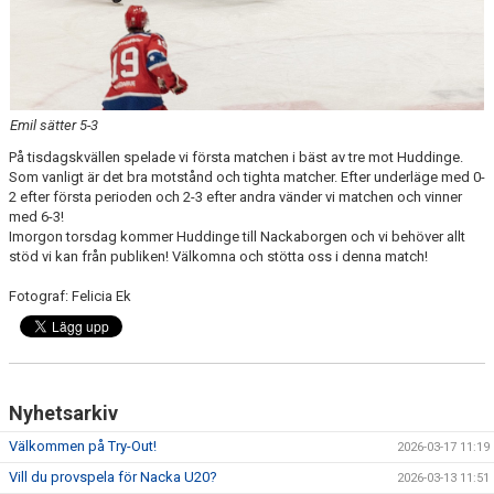
MATCHER
BÅSGRUPPER
Emil sätter 5-3
LAGSPONSORER
På tisdagskvällen spelade vi första matchen i bäst av tre mot Huddinge.
Som vanligt är det bra motstånd och tighta matcher. Efter underläge med 0-
2 efter första perioden och 2-3 efter andra vänder vi matchen och vinner
med 6-3!
Imorgon torsdag kommer Huddinge till Nackaborgen och vi behöver allt
stöd vi kan från publiken! Välkomna och stötta oss i denna match!
Fotograf: Felicia Ek
Nyhetsarkiv
Välkommen på Try-Out!
2026-03-17 11:19
Vill du provspela för Nacka U20?
2026-03-13 11:51