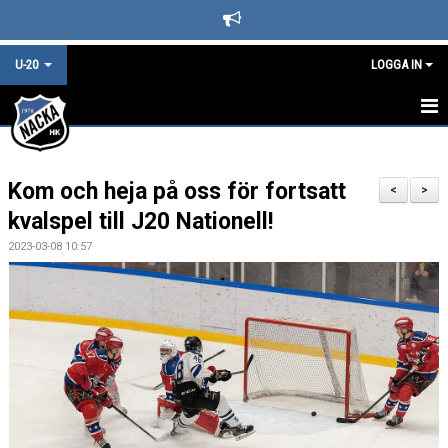
U-20
LOGGA IN
U20 STARTSIDA
Kom och heja på oss för fortsatt
KALENDER
<
>
kvalspel till J20 Nationell!
LAGINFO
2023-03-08 10:57
TRUPPEN & LEDARE
NYHETER - ARKIV
U20 REGIONAL
BILDGALLERI
DOKUMENT