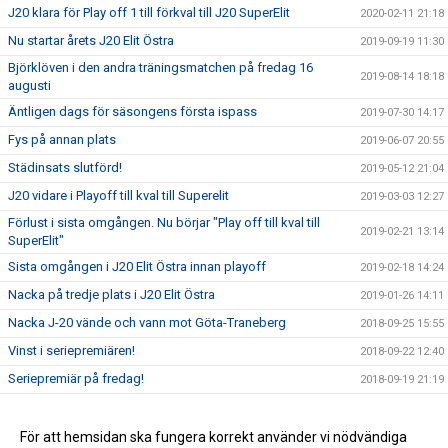
J20 klara för Play off 1 till förkval till J20 SuperElit
2020-02-11 21:18
Nu startar årets J20 Elit Östra
2019-09-19 11:30
Björklöven i den andra träningsmatchen på fredag 16
2019-08-14 18:18
augusti
Äntligen dags för säsongens första ispass
2019-07-30 14:17
Fys på annan plats
2019-06-07 20:55
Städinsats slutförd!
2019-05-12 21:04
J20 vidare i Playoff till kval till Superelit
2019-03-03 12:27
Förlust i sista omgången. Nu börjar "Play off till kval till
2019-02-21 13:14
SuperElit"
Sista omgången i J20 Elit Östra innan playoff
2019-02-18 14:24
Nacka på tredje plats i J20 Elit Östra
2019-01-26 14:11
Nacka J-20 vände och vann mot Göta-Traneberg
2018-09-25 15:55
Vinst i seriepremiären!
2018-09-22 12:40
Seriepremiär på fredag!
2018-09-19 21:19
Säsongen är igång!
2018-08-14 10:05
Nacka vann i 3e avgörande mot Östersund
För att hemsidan ska fungera korrekt använder vi nödvändiga
2018-03-19 14:45