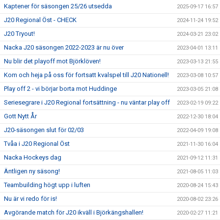
Kaptener för säsongen 25/26 utsedda
2025-09-17 16:57
J20 Regional Öst - CHECK
2024-11-24 19:52
J20 Tryout!
2024-03-21 23:02
Nacka J20 säsongen 2022-2023 är nu över
2023-04-01 13:11
Nu blir det playoff mot Björklöven!
2023-03-13 21:55
Kom och heja på oss för fortsatt kvalspel till J20 Nationell!
2023-03-08 10:57
Play off 2 - vi börjar borta mot Huddinge
2023-03-05 21:08
Seriesegrare i J20 Regional fortsättning - nu väntar play off
2023-02-19 09:22
Gott Nytt År
2022-12-30 18:04
J20-säsongen slut för 02/03
2022-04-09 19:08
Tvåa i J20 Regional Öst
2021-11-30 16:04
Nacka Hockeys dag
2021-09-12 11:31
Äntligen ny säsong!
2021-08-05 11:03
Teambuilding högt upp i luften
2020-08-24 15:43
Nu är vi redo för is!
2020-08-02 23:26
Avgörande match för J20 ikväll i Björkängshallen!
2020-02-27 11:21