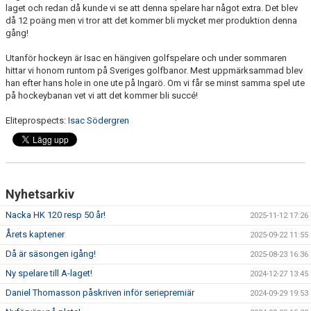
laget och redan då kunde vi se att denna spelare har något extra. Det blev
då 12 poäng men vi tror att det kommer bli mycket mer produktion denna
gång!
Utanför hockeyn är Isac en hängiven golfspelare och under sommaren
hittar vi honom runtom på Sveriges golfbanor. Mest uppmärksammad blev
han efter hans hole in one ute på Ingarö. Om vi får se minst samma spel ute
på hockeybanan vet vi att det kommer bli succé!
Eliteprospects:
Isac Södergren
Nyhetsarkiv
Nacka HK 120 resp 50 år!
2025-11-12 17:26
Årets kaptener
2025-09-22 11:55
Då är säsongen igång!
2025-08-23 16:36
Ny spelare till A-laget!
2024-12-27 13:45
Daniel Thomasson påskriven inför seriepremiär
2024-09-29 19:53