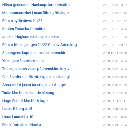
Nästa generation Nackaspelare fortsätter
2021-06-27 10:07
Midsommarnyhet Lucas Biberg förlänger
2021-06-24 21:45
Första nyförvärvet 21/22
2021-06-17 21:47
Kapten Enbacka fortsätter
2021-06-15 13:05
Joakim Haglund nästa spelare klar
2021-06-13 11:23
Första förlängningen 21/22 Gustav Aderskog
2021-06-10 20:57
Säsongens kaptener och seriepremiär
2020-10-11 22:58
Ytterligare 3 spelare klara
2020-08-30 16:53
Träningsmatch visas på svenskhockey.tv
2020-08-25 15:23
Carl Sandin klar för ytterligare en säsong!
2020-08-24 20:36
Ännu en f d junior tar steget in i A-laget
2020-08-02 21:39
Tudie klar för sin tionde säsong
2020-07-14 22:06
Hugo Fritzell klar för A-laget
2020-07-11 21:11
Lucas Biberg # 15
2020-07-01 23:06
Linus Lundahl # 10
2020-06-29 18:45
Emrik fortsätter i Nacka
2020-06-21 17:23