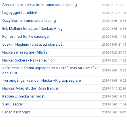
Ännu en spelare klar inför kommande säsong
2020-06-18 17:41
Lagbygget fortsätter!
2020-06-12 21:05
Ozzy klar för kommande säsong
2020-06-08 16:34
Erik Mallmin fortsätter i Nackas A-lag
2020-06-05 16:34
Fornes med för 7:e säsongen
2020-06-02 14:23
Joakim Haglund först ut att skriva på!
2020-06-01 21:43
Nacka seriesegrare i Alltvåan!
2020-02-25 23:09
Nacka Rockers - Nacka Reunion
2019-12-22 11:22
Välkomna till första upplagan av Nacka "Reunion Game" 21
2019-12-08 13:22
dec 16.30
Två omgångar kvar och Nacka HK gruppsegrare
2019-11-09 19:02
Nackas A-lag stödjer Rosa Bandet
2019-10-17 22:16
Kapten Enbacka har ordet
2019-10-06 19:53
3 av 3 segrar
2019-10-05 11:54
Serien har börjat!
2019-10-03 19:43
Säsongen 2019/2020
2019-09-22 22:23