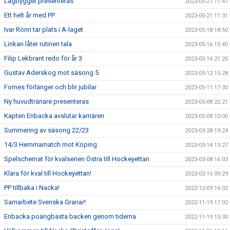
Lagbygget presenteras
2023-05-21 11:47
Ett helt år med PP
2023-05-21 11:31
Ivar Rönn tar plats i A-laget
2023-05-18 18:50
Linkan låter rutinen tala
2023-05-16 15:40
Filip Lekbrant redo för år 3
2023-05-14 21:20
Gustav Aderskog mot säsong 5
2023-05-12 15:28
Fornes förlänger och blir jubilar
2023-05-11 17:30
Ny huvudtränare presenteras
2023-05-08 22:21
Kapten Enbacka avslutar karriären
2023-05-08 10:00
Summering av säsong 22/23
2023-03-28 19:24
14/3 Hemmamatch mot Köping
2023-03-14 13:27
Spelschemat för kvalserien Östra till Hockeyettan
2023-03-08 16:03
Klara för kval till Hockeyettan!
2023-02-15 09:29
PP tillbaka i Nacka!
2022-12-09 16:02
Samarbete Svenska Granar!
2022-11-19 17:02
Enbacka poängbästa backen genom tiderna
2022-11-19 15:30