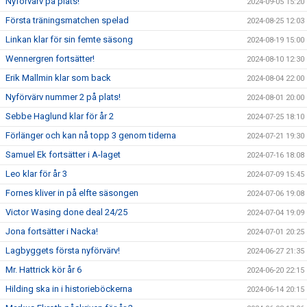
Nyförvärv på plats!
2024-09-05 15:20
Första träningsmatchen spelad
2024-08-25 12:03
Linkan klar för sin femte säsong
2024-08-19 15:00
Wennergren fortsätter!
2024-08-10 12:30
Erik Mallmin klar som back
2024-08-04 22:00
Nyförvärv nummer 2 på plats!
2024-08-01 20:00
Sebbe Haglund klar för år 2
2024-07-25 18:10
Förlänger och kan nå topp 3 genom tiderna
2024-07-21 19:30
Samuel Ek fortsätter i A-laget
2024-07-16 18:08
Leo klar för år 3
2024-07-09 15:45
Fornes kliver in på elfte säsongen
2024-07-06 19:08
Victor Wasing done deal 24/25
2024-07-04 19:09
Jona fortsätter i Nacka!
2024-07-01 20:25
Lagbyggets första nyförvärv!
2024-06-27 21:35
Mr. Hattrick kör år 6
2024-06-20 22:15
Hilding ska in i historieböckerna
2024-06-14 20:15