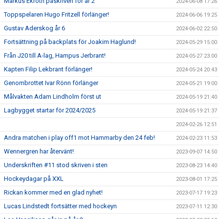
Markus Ekroth påskriven för år 2
2024-06-08 17:26
Toppspelaren Hugo Fritzell förlänger!
2024-06-06 19:25
Gustav Aderskog år 6
2024-06-02 22:50
Fortsättning på backplats för Joakim Haglund!
2024-05-29 15:00
Från J20 till A-lag, Hampus Jerbrant!
2024-05-27 23:00
Kapten Filip Lekbrant förlänger!
2024-05-24 20:43
Genombrottet Ivar Rönn förlänger
2024-05-21 19:00
Målvakten Adam Lindholm först ut
2024-05-19 21:40
Lagbygget startar för 2024/2025
2024-05-19 21:37
2024-02-26 12:51
Andra matchen i play off1 mot Hammarby den 24 feb!
2024-02-23 11:53
Wennergren har återvänt!
2023-09-07 14:50
Underskriften #11 stod skriven i sten
2023-08-23 14:40
Hockeydagar på XXL
2023-08-01 17:25
Rickan kommer med en glad nyhet!
2023-07-17 19:23
Lucas Lindstedt fortsätter med hockeyn
2023-07-11 12:30