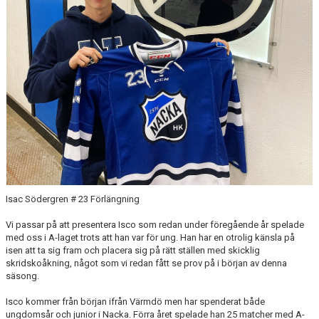
MATCHER
HOCKEYTVÅAN ÖSTRA
Isac Södergren # 23 Förlängning
Vi passar på att presentera Isco som redan under föregående år spelade
med oss i A-laget trots att han var för ung. Han har en otrolig känsla på
isen att ta sig fram och placera sig på rätt ställen med skicklig
skridskoåkning, något som vi redan fått se prov på i början av denna
säsong.
Isco kommer från början ifrån Värmdö men har spenderat både
ungdomsår och junior i Nacka. Förra året spelade han 25 matcher med A-