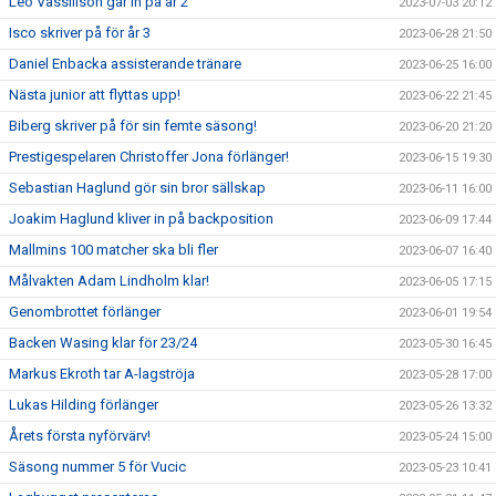
Leo Vassilison går in på år 2
2023-07-03 20:12
Isco skriver på för år 3
2023-06-28 21:50
Daniel Enbacka assisterande tränare
2023-06-25 16:00
Nästa junior att flyttas upp!
2023-06-22 21:45
Biberg skriver på för sin femte säsong!
2023-06-20 21:20
Prestigespelaren Christoffer Jona förlänger!
2023-06-15 19:30
Sebastian Haglund gör sin bror sällskap
2023-06-11 16:00
Joakim Haglund kliver in på backposition
2023-06-09 17:44
Mallmins 100 matcher ska bli fler
2023-06-07 16:40
Målvakten Adam Lindholm klar!
2023-06-05 17:15
Genombrottet förlänger
2023-06-01 19:54
Backen Wasing klar för 23/24
2023-05-30 16:45
Markus Ekroth tar A-lagströja
2023-05-28 17:00
Lukas Hilding förlänger
2023-05-26 13:32
Årets första nyförvärv!
2023-05-24 15:00
Säsong nummer 5 för Vucic
2023-05-23 10:41