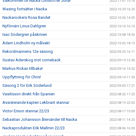
Välkommen till Nacka Christoffer Jona!
2022-11-01 15:16
Wasing fortsätter i Nacka
2022-10-29 16:25
Nackarockers Rosa Bandet
2022-10-26 14:05
Nyförvärv Linus Dahlgren
2022-10-16 16:10
Isac Södergren påskriven
2022-10-08 18:35
Adam Lindholm ny målvakt
2022-10-02 18:15
Rekordmannens 12e säsong
2022-09-25 16:11
Gustav Aderskog mot comeback
2022-09-19 15:30
Markus Rickan tillbaka!
2022-09-16 14:32
Uppflyttning för Chris!
2022-09-14 11:50
Säsong 2 för Erik Söderlund
2022-09-03 17:21
Vasilisson direkt från Spanien
2022-08-25 17:25
Assisterande kapten Lekbrant stannar
2022-08-19 22:05
Victor Erixon stannar 22/23
2022-08-17 10:00
Sebastian Johansson återvänder till Nacka
2022-08-11 14:25
Nackaprodukten Erik Mallmin 22/23
2022-08-06 16:00