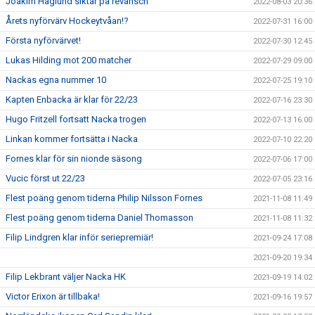
Joakim Haglund siktar på revansch
2022-08-03 20:36
Årets nyförvärv Hockeytvåan!?
2022-07-31 16:00
Första nyförvärvet!
2022-07-30 12:45
Lukas Hilding mot 200 matcher
2022-07-29 09:00
Nackas egna nummer 10
2022-07-25 19:10
Kapten Enbacka är klar för 22/23
2022-07-16 23:30
Hugo Fritzell fortsatt Nacka trogen
2022-07-13 16:00
Linkan kommer fortsätta i Nacka
2022-07-10 22:20
Fornes klar för sin nionde säsong
2022-07-06 17:00
Vucic först ut 22/23
2022-07-05 23:16
Flest poäng genom tiderna Philip Nilsson Fornes
2021-11-08 11:49
Flest poäng genom tiderna Daniel Thomasson
2021-11-08 11:32
Filip Lindgren klar inför seriepremiär!
2021-09-24 17:08
2021-09-20 19:34
Filip Lekbrant väljer Nacka HK
2021-09-19 14:02
Victor Erixon är tillbaka!
2021-09-16 19:57