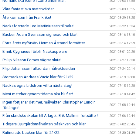
Norrländska ikonen Carl Sandin klar!
2021-09-03 17:58
Våra fantastiska matchvärdar
2021-09-03 13:15
Återkomsten från Frankrike!
2021-08-29 18:25
Nackafostrade Leo Martiniussen tillbaka!
2021-08-22 16:34
Backen Adam Svensson signerad och klar!
2021-08-16 13:10
Förra årets nyförvärv Herman Åstrand fortsätter
2021-08-14 17:59
Emrik Cygnaeus förblir Nackaspelare
2021-08-01 20:20
Philip Nilsson Fornes vägrar sluta!
2021-07-27 19:30
Filip Johansson fullbordar målvaktssidan
2021-07-24 20:14
Storbacken Andreas Vucic klar för 21/22
2021-07-19 09:00
Nackas egna Lidström vill ta nästa steg!
2021-07-15 19:28
Mest matcher genom tiderna ska bli fler!
2021-07-10 14:42
Ingen förtjänar det mer, målvakten Christopher Lundin
2021-07-08 19:44
förlänger!
Från skridskoskolan till A-laget, Erik Mallmin fortsätter!
2021-07-06 12:44
Tidigare Djurgårdsmålvakten påskriven och klar
2021-07-02 20:45
Rutinerade backen klar för 21/22
2021-06-30 21:39