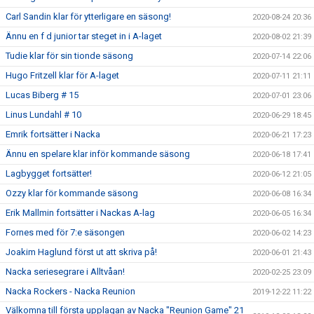
Carl Sandin klar för ytterligare en säsong!
2020-08-24 20:36
Ännu en f d junior tar steget in i A-laget
2020-08-02 21:39
Tudie klar för sin tionde säsong
2020-07-14 22:06
Hugo Fritzell klar för A-laget
2020-07-11 21:11
Lucas Biberg # 15
2020-07-01 23:06
Linus Lundahl # 10
2020-06-29 18:45
Emrik fortsätter i Nacka
2020-06-21 17:23
Ännu en spelare klar inför kommande säsong
2020-06-18 17:41
Lagbygget fortsätter!
2020-06-12 21:05
Ozzy klar för kommande säsong
2020-06-08 16:34
Erik Mallmin fortsätter i Nackas A-lag
2020-06-05 16:34
Fornes med för 7:e säsongen
2020-06-02 14:23
Joakim Haglund först ut att skriva på!
2020-06-01 21:43
Nacka seriesegrare i Alltvåan!
2020-02-25 23:09
Nacka Rockers - Nacka Reunion
2019-12-22 11:22
Välkomna till första upplagan av Nacka "Reunion Game" 21