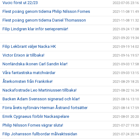
Vucic först ut 22/23
2022-07-05 23:16
Flest poäng genom tiderna Philip Nilsson Fornes
2021-11-08 11:49
Flest poäng genom tiderna Daniel Thomasson
2021-11-08 11:32
Filip Lindgren klar inför seriepremiär!
2021-09-24 17:08
2021-09-20 19:34
Filip Lekbrant väljer Nacka HK
2021-09-19 14:02
Victor Erixon är tillbaka!
2021-09-16 19:57
Norrländska ikonen Carl Sandin klar!
2021-09-03 17:58
Våra fantastiska matchvärdar
2021-09-03 13:15
Återkomsten från Frankrike!
2021-08-29 18:25
Nackafostrade Leo Martiniussen tillbaka!
2021-08-22 16:34
Backen Adam Svensson signerad och klar!
2021-08-16 13:10
Förra årets nyförvärv Herman Åstrand fortsätter
2021-08-14 17:59
Emrik Cygnaeus förblir Nackaspelare
2021-08-01 20:20
Philip Nilsson Fornes vägrar sluta!
2021-07-27 19:30
Filip Johansson fullbordar målvaktssidan
2021-07-24 20:14