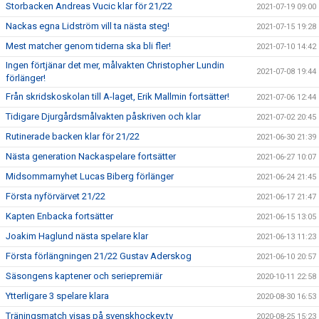
Storbacken Andreas Vucic klar för 21/22
2021-07-19 09:00
Nackas egna Lidström vill ta nästa steg!
2021-07-15 19:28
Mest matcher genom tiderna ska bli fler!
2021-07-10 14:42
Ingen förtjänar det mer, målvakten Christopher Lundin
2021-07-08 19:44
förlänger!
Från skridskoskolan till A-laget, Erik Mallmin fortsätter!
2021-07-06 12:44
Tidigare Djurgårdsmålvakten påskriven och klar
2021-07-02 20:45
Rutinerade backen klar för 21/22
2021-06-30 21:39
Nästa generation Nackaspelare fortsätter
2021-06-27 10:07
Midsommarnyhet Lucas Biberg förlänger
2021-06-24 21:45
Första nyförvärvet 21/22
2021-06-17 21:47
Kapten Enbacka fortsätter
2021-06-15 13:05
Joakim Haglund nästa spelare klar
2021-06-13 11:23
Första förlängningen 21/22 Gustav Aderskog
2021-06-10 20:57
Säsongens kaptener och seriepremiär
2020-10-11 22:58
Ytterligare 3 spelare klara
2020-08-30 16:53
Träningsmatch visas på svenskhockey.tv
2020-08-25 15:23