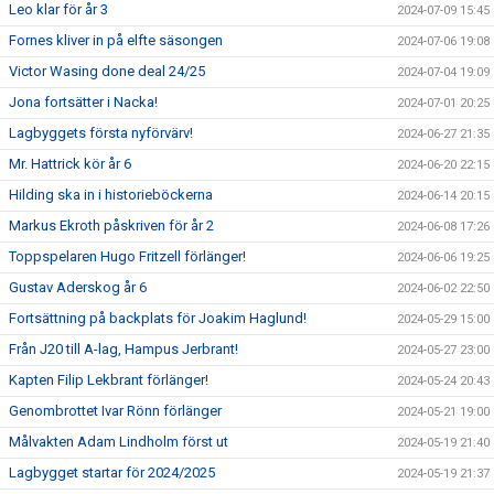
Leo klar för år 3
2024-07-09 15:45
Fornes kliver in på elfte säsongen
2024-07-06 19:08
Victor Wasing done deal 24/25
2024-07-04 19:09
Jona fortsätter i Nacka!
2024-07-01 20:25
Lagbyggets första nyförvärv!
2024-06-27 21:35
Mr. Hattrick kör år 6
2024-06-20 22:15
Hilding ska in i historieböckerna
2024-06-14 20:15
Markus Ekroth påskriven för år 2
2024-06-08 17:26
Toppspelaren Hugo Fritzell förlänger!
2024-06-06 19:25
Gustav Aderskog år 6
2024-06-02 22:50
Fortsättning på backplats för Joakim Haglund!
2024-05-29 15:00
Från J20 till A-lag, Hampus Jerbrant!
2024-05-27 23:00
Kapten Filip Lekbrant förlänger!
2024-05-24 20:43
Genombrottet Ivar Rönn förlänger
2024-05-21 19:00
Målvakten Adam Lindholm först ut
2024-05-19 21:40
Lagbygget startar för 2024/2025
2024-05-19 21:37