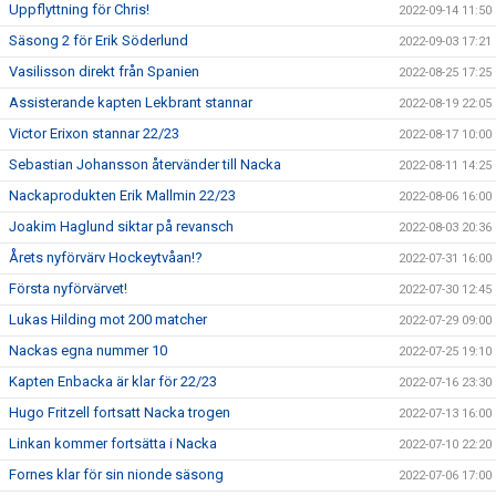
Uppflyttning för Chris!
2022-09-14 11:50
Säsong 2 för Erik Söderlund
2022-09-03 17:21
Vasilisson direkt från Spanien
2022-08-25 17:25
Assisterande kapten Lekbrant stannar
2022-08-19 22:05
Victor Erixon stannar 22/23
2022-08-17 10:00
Sebastian Johansson återvänder till Nacka
2022-08-11 14:25
Nackaprodukten Erik Mallmin 22/23
2022-08-06 16:00
Joakim Haglund siktar på revansch
2022-08-03 20:36
Årets nyförvärv Hockeytvåan!?
2022-07-31 16:00
Första nyförvärvet!
2022-07-30 12:45
Lukas Hilding mot 200 matcher
2022-07-29 09:00
Nackas egna nummer 10
2022-07-25 19:10
Kapten Enbacka är klar för 22/23
2022-07-16 23:30
Hugo Fritzell fortsatt Nacka trogen
2022-07-13 16:00
Linkan kommer fortsätta i Nacka
2022-07-10 22:20
Fornes klar för sin nionde säsong
2022-07-06 17:00