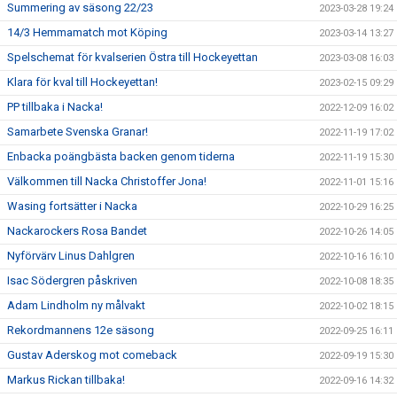
Summering av säsong 22/23
2023-03-28 19:24
14/3 Hemmamatch mot Köping
2023-03-14 13:27
Spelschemat för kvalserien Östra till Hockeyettan
2023-03-08 16:03
Klara för kval till Hockeyettan!
2023-02-15 09:29
PP tillbaka i Nacka!
2022-12-09 16:02
Samarbete Svenska Granar!
2022-11-19 17:02
Enbacka poängbästa backen genom tiderna
2022-11-19 15:30
Välkommen till Nacka Christoffer Jona!
2022-11-01 15:16
Wasing fortsätter i Nacka
2022-10-29 16:25
Nackarockers Rosa Bandet
2022-10-26 14:05
Nyförvärv Linus Dahlgren
2022-10-16 16:10
Isac Södergren påskriven
2022-10-08 18:35
Adam Lindholm ny målvakt
2022-10-02 18:15
Rekordmannens 12e säsong
2022-09-25 16:11
Gustav Aderskog mot comeback
2022-09-19 15:30
Markus Rickan tillbaka!
2022-09-16 14:32