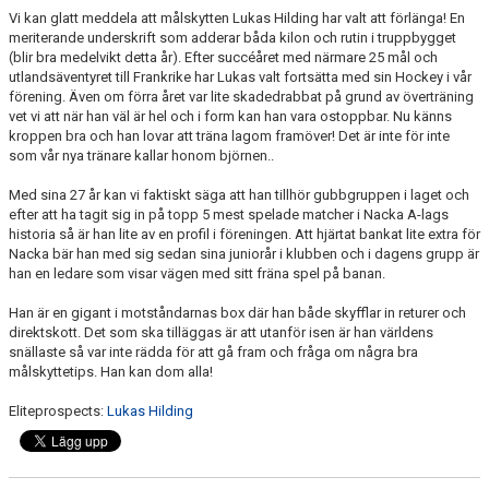
Vi kan glatt meddela att målskytten Lukas Hilding har valt att förlänga! En
meriterande underskrift som adderar båda kilon och rutin i truppbygget
(blir bra medelvikt detta år). Efter succéåret med närmare 25 mål och
utlandsäventyret till Frankrike har Lukas valt fortsätta med sin Hockey i vår
förening. Även om förra året var lite skadedrabbat på grund av överträning
vet vi att när han väl är hel och i form kan han vara ostoppbar. Nu känns
kroppen bra och han lovar att träna lagom framöver! Det är inte för inte
som vår nya tränare kallar honom björnen..
Med sina 27 år kan vi faktiskt säga att han tillhör gubbgruppen i laget och
efter att ha tagit sig in på topp 5 mest spelade matcher i Nacka A-lags
historia så är han lite av en profil i föreningen. Att hjärtat bankat lite extra för
Nacka bär han med sig sedan sina juniorår i klubben och i dagens grupp är
han en ledare som visar vägen med sitt fräna spel på banan.
Han är en gigant i motståndarnas box där han både skyfflar in returer och
direktskott. Det som ska tilläggas är att utanför isen är han världens
snällaste så var inte rädda för att gå fram och fråga om några bra
målskyttetips. Han kan dom alla!
Eliteprospects:
Lukas Hilding