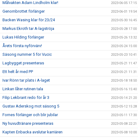
Målvakten Adam Lindholm klar!
2023-06-05 17:15
Genombrottet förlänger
2023-06-01 19:54
Backen Wasing klar för 23/24
2023-05-30 16:45
Markus Ekroth tar A-lagströja
2023-05-28 17:00
Lukas Hilding förlänger
2023-05-26 13:32
Årets första nyförvärv!
2023-05-24 15:00
Säsong nummer 5 för Vucic
2023-05-23 10:41
Lagbygget presenteras
2023-05-21 11:47
Ett helt år med PP
2023-05-21 11:31
Ivar Rönn tar plats i A-laget
2023-05-18 18:50
Linkan låter rutinen tala
2023-05-16 15:40
Filip Lekbrant redo för år 3
2023-05-14 21:20
Gustav Aderskog mot säsong 5
2023-05-12 15:28
Fornes förlänger och blir jubilar
2023-05-11 17:30
Ny huvudtränare presenteras
2023-05-08 22:21
Kapten Enbacka avslutar karriären
2023-05-08 10:00