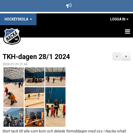
HOCKEYSKOLA
LOGGA IN
HOCKEYSKOLAN
TKH-dagen 28/1 2024
KALENDER
<
>
2024-01-29 21:46
LÖPANDE INFORMATION
OM UTRUSTNING
DOKUMENT
KONTAKT
Stort tack till alla som kom och delade förmiddagen med oss i Nacka ishall.