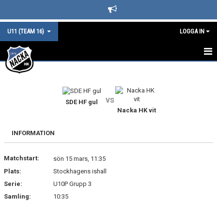
U11 (TEAM 16)
LOGGA IN
TEAM 16 STARTSIDA
KALENDER
vs
SDE HF gul
Nacka HK vit
LAGINFO
TRUPPEN & LEDARE
INFORMATION
NYHETER
Matchstart:
sön 15 mars, 11:35
Plats:
Stockhagens ishall
LAGSPONSORER
Serie:
U10P Grupp 3
MATCHER
Samling:
10:35
BILDGALLERI