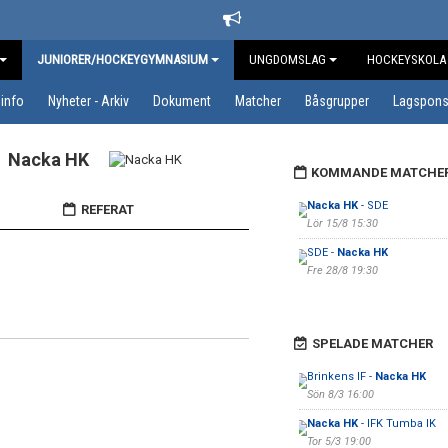
JUNIORER/HOCKEYGYMNASIUM
UNGDOMSLAG
HOCKEYSKOLA
info
Nyheter - Arkiv
Dokument
Matcher
Båsgrupper
Lagspons
Nacka HK
KOMMANDE MATCHE
Nacka HK
- SDE
REFERAT
Lör 15/8 15:30
SDE -
Nacka HK
Fre 28/8 19:30
SPELADE MATCHER
Brinkens IF -
Nacka HK
Sön 8/3 16:00
Nacka HK
- IFK Tumba IK
Tor 5/3 19:00