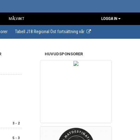
MÅLVAKT
LOGGA IN
orer
Tabell J18 Regional Öst fortsättning vår
R
HUVUDSPONSORER
3 - 2
5 - 3