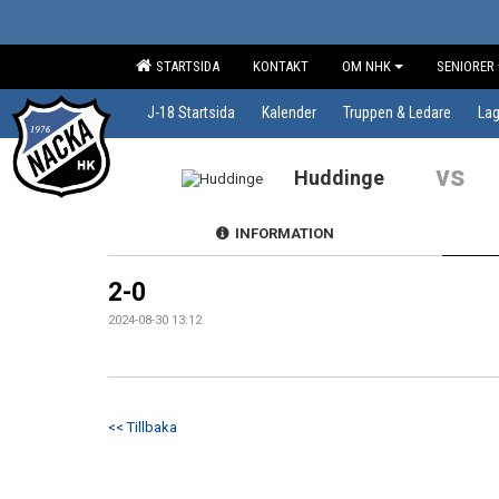
STARTSIDA
KONTAKT
OM NHK
SENIORER
J-18 Startsida
Kalender
Truppen & Ledare
Lag
vs
Huddinge
INFORMATION
2-0
2024-08-30 13:12
<< Tillbaka